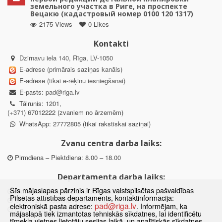
земельного участка в Риге, на проспекте
Вецакю (кадастровый номер 0100 120 1317)
2175 Views
0 Likes
Kontakti
Dzirnavu iela 140, Rīga, LV-1050
E-adrese (primārais saziņas kanāls)
E-adrese (tikai e-rēķinu iesniegšanai)
E-pasts:
pad@riga.lv
Tālrunis: 1201,
(+371) 67012222 (zvaniem no ārzemēm)
WhatsApp: 27772805 (tikai rakstiskai saziņai)
Zvanu centra darba laiks:
Pirmdiena – Piektdiena: 8.00 – 18.00
Departamenta darba laiks:
Šīs mājaslapas pārzinis ir Rīgas valstspilsētas pašvaldības
Pirmdiena, Ceturtdiena: 8.30 – 18.00
Pilsētas attīstības departaments, kontaktinformācija:
Otrdiena, Trešdiena: 8.30 – 17.00
pad@riga.lv
elektroniskā pasta adrese:
. Informējam, ka
Piektdiena: 8.30 – 15.00
mājaslapā tiek izmantotas tehniskās sīkdatnes, lai identificētu
tīmekļa vietnes lietotāju sesijas laikā, un analītiskās sīkdatnes,