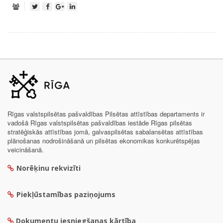
Rīgas valstspilsētas pašvaldības Pilsētas attīstības departaments ir
vadošā Rīgas valstspilsētas pašvaldības iestāde Rīgas pilsētas
stratēģiskās attīstības jomā, galvaspilsētas sabalansētas attīstības
plānošanas nodrošināšanā un pilsētas ekonomikas konkurētspējas
veicināšanā.
Norēķinu rekvizīti
Piekļūstamības paziņojums
Dokumentu iesniegšanas kārtība