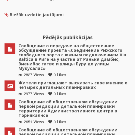
Biežāk uzdotie jautājumi
Pēdējās publikācijas
Сообщение о передаче на общественное
обсуждение проекта «Соединение Рижского
свободного порта с южным подключением Via
Baltica в Риге на участке от Ранькя дамбис,
Виенибас гатве и улицы Буру до улицы
Мукусалас»
2827 Views
0 Likes
Жители приглашают высказать свое мнение о
четырех детальных планировках
2977 Views
0 Likes
Сообщение об общественном обсуждении
первой редакции детальной планировки
территории Административного центра в
Торнякалнсе
2651 Views
0 Likes
Сообщение об общественном обсуждении
первой редакции детальной планировки