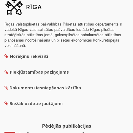
Rīgas valstspilsētas pašvaldības Pilsētas attīstības departaments ir
vadošā Rīgas valstspilsētas pašvaldības iestāde Rīgas pilsētas
stratēģiskās attīstības jomā, galvaspilsētas sabalansētas attīstības
plānošanas nodrošināšanā un pilsētas ekonomikas konkurētspējas
veicināšanā.
Norēķinu rekvizīti
Piekļūstamības paziņojums
Dokumentu iesniegšanas kārtība
Biežāk uzdotie jautājumi
Pēdējās publikācijas