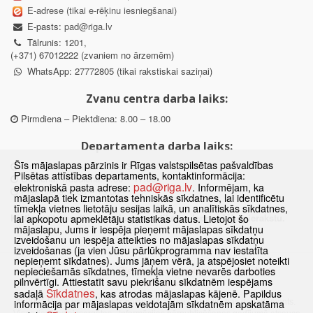
E-adrese (tikai e-rēķinu iesniegšanai)
E-pasts:
pad@riga.lv
Tālrunis: 1201,
(+371) 67012222 (zvaniem no ārzemēm)
WhatsApp: 27772805 (tikai rakstiskai saziņai)
Zvanu centra darba laiks:
Pirmdiena – Piektdiena: 8.00 – 18.00
Departamenta darba laiks:
Šīs mājaslapas pārzinis ir Rīgas valstspilsētas pašvaldības
Pirmdiena, Ceturtdiena: 8.30 – 18.00
Pilsētas attīstības departaments, kontaktinformācija:
Otrdiena, Trešdiena: 8.30 – 17.00
pad@riga.lv
elektroniskā pasta adrese:
. Informējam, ka
Piektdiena: 8.30 – 15.00
mājaslapā tiek izmantotas tehniskās sīkdatnes, lai identificētu
tīmekļa vietnes lietotāju sesijas laikā, un analītiskās sīkdatnes,
Klātienes konsultācijas pieejamas tikai ar iepriekšēju pierakstu.
lai apkopotu apmeklētāju statistikas datus. Lietojot šo
mājaslapu, Jums ir iespēja pieņemt mājaslapas sīkdatņu
izveidošanu un iespēja atteikties no mājaslapas sīkdatņu
izveidošanas (ja vien Jūsu pārlūkprogramma nav iestatīta
nepieņemt sīkdatnes). Jums jāņem vērā, ja atspējosiet noteikti
Sākums
Jaunumi
Biežāk uzdotie jautājumi
Lapas karte
nepieciešamās sīkdatnes, tīmekļa vietne nevarēs darboties
pilnvērtīgi. Attiestatīt savu piekrišanu sīkdatnēm iespējams
Sīkdatnes
Kontakti
Sīkdatnes
sadaļā
, kas atrodas mājaslapas kājenē. Papildus
© 2021 Rīgas valstspilsētas pašvaldības Pilsētas attīstības departaments.
informācija par mājaslapas veidotajām sīkdatnēm apskatāma