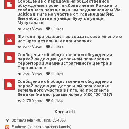
Сообщение о передаче на общественное
обсуждение проекта «Соединение Рижского
свободного порта с южным подключением Via
Baltica в Риге на участке от Ранькя дамбис,
Виенибас гатве и улицы Буру до улицы
Мукусалас»
2828 Views
0 Likes
Жители приглашают высказать свое мнение о
четырех детальных планировках
2977 Views
0 Likes
Сообщение об общественном обсуждении
первой редакции детальной планировки
территории Административного центра в
Торнякалнсе
2651 Views
0 Likes
Сообщение об общественном обсуждении
первой редакции детальной планировки
земельного участка в Риге, на проспекте
Вецакю (кадастровый номер 0100 120 1317)
2176 Views
0 Likes
Kontakti
Dzirnavu iela 140, Rīga, LV-1050
E-adrese (primārais saziņas kanāls)