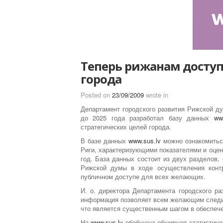
Теперь рижанам доступ
города
Posted on
23/09/2009
wrote in
Департамент городского развития Рижской ду
до 2025 года разработал базу данных
ww
стратегических целей города.
В базе данных
www.sus.lv
можно ознакомитьс
Риги, характеризующими показателями и оценк
год. База данных состоит из двух разделов
Рижской думы в ходе осуществления контр
публичном доступе для всех желающих.
И. о. директора Департамента городского р
информация позволяет всем желающим следит
что является существенным шагом в обеспече
На
www.sus.lv
обобщена обширная статистичес