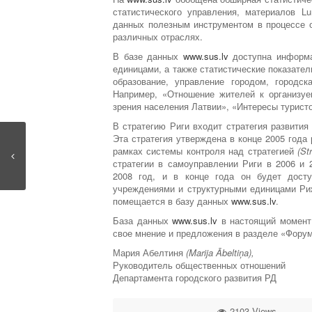
статистического управления, материалов Lu
данных полезным инструментом в процессе о
различных отраслях.
В базе данных
www.sus.lv
доступна информа
единицами, а также статистические показател
образование, управление городом, городс
Например, «Отношение жителей к организуе
зрения населения Латвии», «Интересы туристо
В стратегию Риги входит стратегия развития
Эта стратегия утверждена в конце 2005 года
рамках системы контроля над стратегией
(
St
стратегии в самоуправлении Риги в 2006 и 
2008 год, и в конце года он будет досту
учреждениями и структурными единицами Ри
помещается в базу данных
www.sus.lv
.
База данных
www.sus.lv
в настоящий момент 
свое мнение и предложения в разделе «Форум
Мария Абелтиня
(Marija Ābeltiņa),
Руководитель общественных отношений
Департамента городского развития РД
2103 Views