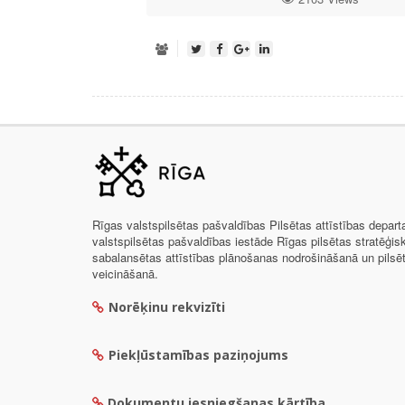
Rīgas valstspilsētas pašvaldības Pilsētas attīstības depar
valstspilsētas pašvaldības iestāde Rīgas pilsētas stratēģis
sabalansētas attīstības plānošanas nodrošināšanā un pils
veicināšanā.
Norēķinu rekvizīti
Piekļūstamības paziņojums
Dokumentu iesniegšanas kārtība