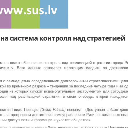
на система контроля над стратегией
мы в целях обеспечения контроля над реализацией стратегии города Р
w.sus.lv.
База данных позволяет желающим следить за достижен
я с семнадцатью определенными долгосрочными стратегическими цел
ой во временном разрезе – тенденции за последние четыре года и за о
, один из которых служит вспомогательным инструментом для сотрудни
оля над реализацией стратегии, в свою очередь, второй находитс
азвития Гвидо Принцис
(
Gvido Princis)
пояснил: «Доступная в базе дан
ь за прогрессом достижения самоуправлением Риги поставленных цел
нии доступности информации и участия общества».
кая информация о городе Риге, полученная из базы данных Центральн