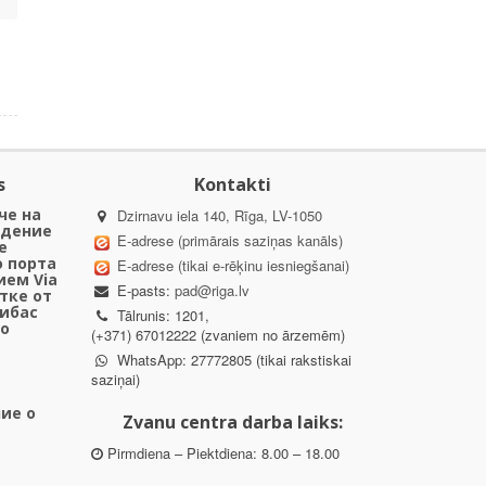
s
Kontakti
че на
Dzirnavu iela 140, Rīga, LV-1050
ждение
E-adrese (primārais saziņas kanāls)
е
о порта
E-adrese (tikai e-rēķinu iesniegšanai)
ем Via
E-pasts:
pad@riga.lv
стке от
нибас
Tālrunis: 1201,
до
(+371) 67012222 (zvaniem no ārzemēm)
WhatsApp: 27772805 (tikai rakstiskai
saziņai)
ие о
Zvanu centra darba laiks:
Pirmdiena – Piektdiena: 8.00 – 18.00