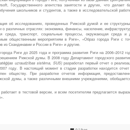
rsoft, Государственного агентства занятости и других, что делает б
бучения школьников и студентов, а также в исследовательской работ
ция об исследованиях, проведенных Рижской думой и ее структурн
и о различных отраслях: экономика, финансы, население, инфраструкту
кая среда, транспорт, социальные процессы, окружающая среда и 
мым общественным мероприятиям в Риге», «Образ города Риги с то
в из Скандинавии и России в Риге» и другие.
 города Риги до 2025 года и программа развития Риги на 2006–2012 го
 решением Рижской думы. В 2008 году Департамент городского развити
ratēģijas uzraudzības sistēma, SUS)
разработал первый отчет о реализа
2007 году. В настоящий момент в стадии разработки находится отчет
пен обществу. При разработке отчетов информация, предоставлен
жской думы, а также различными внешними учреждениями, обобщаетс
работает в тестовой версии, и всем посетителям предлагается выраз
».
0
Likes