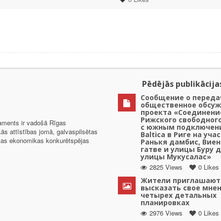
Pēdējās publikācija
Сообщение о переда
общественное обсу
проекта «Соединени
Рижского свободног
taments ir vadošā Rīgas
с южным подключени
kās attīstības jomā, galvaspilsētas
Baltica в Риге на уча
ētas ekonomikas konkurētspējas
Ранькя дамбис, Вие
гатве и улицы Буру 
улицы Мукусалас»
2825 Views
0 Likes
Жители приглашают
высказать свое мнен
четырех детальных
планировках
2976 Views
0 Likes