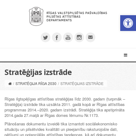
Open 
Stratēģijas izstrāde
/
STRATĒĢIJA RĪGA 2030
/
STRATĒĢIJAS IZSTRĀDE
Rīgas ilgtspējīgas attīstības stratēģijas līdz 2030. gadam (turpmāk –
Stratēģija) izstrāde tika uzsākta 2011. gadā kopā ar Rīgas attīstības
programmas 2014.–2020. gadam izstrādi. Stratēģija tika apstiprināta
2014.gada 27.maijā ar Rīgas domes lēmumu Nr.1173.
Plānošanas dokumentu izveidē tika izmantoti sociālekonomisko
situāciju un pilsētvides kvalitāti un pieejamību raksturojošie dati,
pētījumi un potenciālās attīstības tendences, kā arī dokumentu