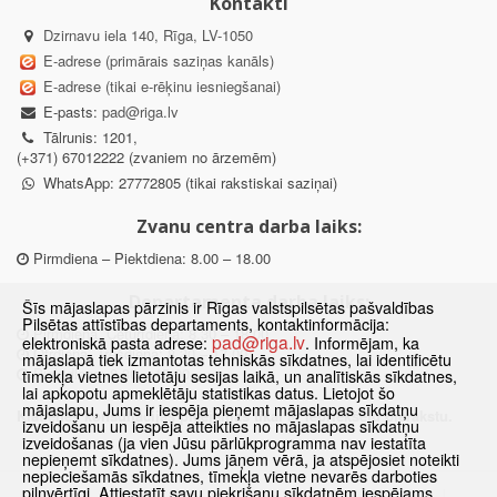
Kontakti
Dzirnavu iela 140, Rīga, LV-1050
E-adrese (primārais saziņas kanāls)
E-adrese (tikai e-rēķinu iesniegšanai)
E-pasts:
pad@riga.lv
Tālrunis: 1201,
(+371) 67012222 (zvaniem no ārzemēm)
WhatsApp: 27772805 (tikai rakstiskai saziņai)
Zvanu centra darba laiks:
Pirmdiena – Piektdiena: 8.00 – 18.00
Departamenta darba laiks:
Šīs mājaslapas pārzinis ir Rīgas valstspilsētas pašvaldības
Pilsētas attīstības departaments, kontaktinformācija:
Pirmdiena, Ceturtdiena: 8.30 – 18.00
pad@riga.lv
elektroniskā pasta adrese:
. Informējam, ka
Otrdiena, Trešdiena: 8.30 – 17.00
mājaslapā tiek izmantotas tehniskās sīkdatnes, lai identificētu
Piektdiena: 8.30 – 15.00
tīmekļa vietnes lietotāju sesijas laikā, un analītiskās sīkdatnes,
lai apkopotu apmeklētāju statistikas datus. Lietojot šo
mājaslapu, Jums ir iespēja pieņemt mājaslapas sīkdatņu
Klātienes konsultācijas pieejamas tikai ar iepriekšēju pierakstu.
izveidošanu un iespēja atteikties no mājaslapas sīkdatņu
izveidošanas (ja vien Jūsu pārlūkprogramma nav iestatīta
nepieņemt sīkdatnes). Jums jāņem vērā, ja atspējosiet noteikti
nepieciešamās sīkdatnes, tīmekļa vietne nevarēs darboties
pilnvērtīgi. Attiestatīt savu piekrišanu sīkdatnēm iespējams