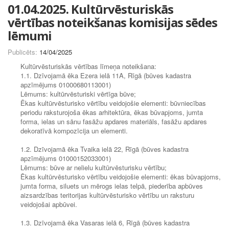
01.04.2025. Kultūrvēsturiskās
vērtības noteikšanas komisijas sēdes
lēmumi
Publicēts:
14/04/2025
Kultūrvēsturiskās vērtības līmeņa noteikšana:
1.1. Dzīvojamā ēka Ezera ielā 11A, Rīgā (būves kadastra
apzīmējums 01000680113001)
Lēmums: kultūrvēsturiski vērtīga būve;
Ēkas kultūrvēsturisko vērtību veidojošie elementi: būvniecības
periodu raksturojoša ēkas arhitektūra, ēkas būvapjoms, jumta
forma, ielas un sānu fasāžu apdares materiāls, fasāžu apdares
dekoratīvā kompozīcija un elementi.
1.2. Dzīvojamā ēka Tvaika ielā 22, Rīgā (būves kadastra
apzīmējums 01000152033001)
Lēmums: būve ar nelielu kultūrvēsturisku vērtību;
Ēkas kultūrvēsturisko vērtību veidojošie elementi: ēkas būvapjoms,
jumta forma, siluets un mērogs ielas telpā, piederība apbūves
aizsardzības teritorijas kultūrvēsturisko vērtību un raksturu
veidojošai apbūvei.
1.3. Dzīvojamā ēka Vasaras ielā 6, Rīgā (būves kadastra