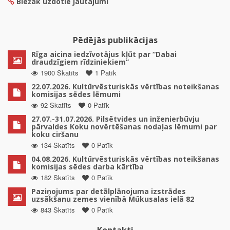
Biežāk uzdotie jautājumi
Pēdējās publikācijas
Rīga aicina iedzīvotājus kļūt par “Dabai
draudzīgiem rīdziniekiem”
1900 Skatīts
1 Patīk
22.07.2026. Kultūrvēsturiskās vērtības noteikšanas
komisijas sēdes lēmumi
92 Skatīts
0 Patīk
27.07.-31.07.2026. Pilsētvides un inženierbūvju
pārvaldes Koku novērtēšanas nodaļas lēmumi par
koku ciršanu
134 Skatīts
0 Patīk
04.08.2026. Kultūrvēsturiskās vērtības noteikšanas
komisijas sēdes darba kārtība
182 Skatīts
0 Patīk
Paziņojums par detālplānojuma izstrādes
uzsākšanu zemes vienībā Mūkusalas ielā 82
843 Skatīts
0 Patīk
Kontakti