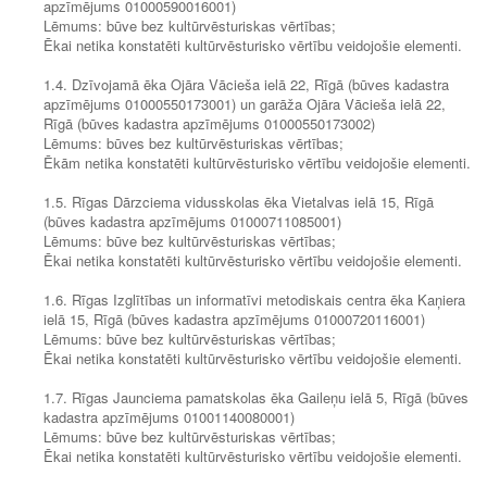
apzīmējums 01000590016001)
Lēmums: būve bez kultūrvēsturiskas vērtības;
Ēkai netika konstatēti kultūrvēsturisko vērtību veidojošie elementi.
1.4. Dzīvojamā ēka Ojāra Vācieša ielā 22, Rīgā (būves kadastra
apzīmējums 01000550173001) un garāža Ojāra Vācieša ielā 22,
Rīgā (būves kadastra apzīmējums 01000550173002)
Lēmums: būves bez kultūrvēsturiskas vērtības;
Ēkām netika konstatēti kultūrvēsturisko vērtību veidojošie elementi.
1.5. Rīgas Dārzciema vidusskolas ēka Vietalvas ielā 15, Rīgā
(būves kadastra apzīmējums 01000711085001)
Lēmums: būve bez kultūrvēsturiskas vērtības;
Ēkai netika konstatēti kultūrvēsturisko vērtību veidojošie elementi.
1.6. Rīgas Izglītības un informatīvi metodiskais centra ēka Kaņiera
ielā 15, Rīgā (būves kadastra apzīmējums 01000720116001)
Lēmums: būve bez kultūrvēsturiskas vērtības;
Ēkai netika konstatēti kultūrvēsturisko vērtību veidojošie elementi.
1.7. Rīgas Jaunciema pamatskolas ēka Gaileņu ielā 5, Rīgā (būves
kadastra apzīmējums 01001140080001)
Lēmums: būve bez kultūrvēsturiskas vērtības;
Ēkai netika konstatēti kultūrvēsturisko vērtību veidojošie elementi.