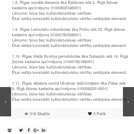
1.8. Rīgas sociālā dienesta ēka Baldones ielā 2, Rīgā (būves
kadastra apzīmējums 01000600346001)
Lēmums: būve bez kultūrvēsturiskas vērtības;
Ēkai netika konstatēti kultūrvēsturisko vērtību veidojošie elementi.
1.9. Rīgas Lietuviešu vidusskolas ēka Prūšu ielā 32, Rīgā (būves
kadastra apzīmējums 01000780308001)
Lēmums: būve bez kultūrvēsturiskas vērtības;
Ēkai netika konstatēti kultūrvēsturisko vērtību veidojošie elementi.
1.10. Rīgas Valda Avotiņa pamatskolas ēka Salaspils ielā 14, Rīgā
(būves kadastra apzīmējums 01000782189001)
Lēmums: būve bez kultūrvēsturiskas vērtības;
Ēkai netika konstatēti kultūrvēsturisko vērtību veidojošie elementi.
1.11. Rīgas atbalsta centra Ukrainas iedzīvotājiem ēka Pāles ielā
9, Rīgā (būves kadastra apzīmējums 01000920514001)
Lēmums: būve bez kultūrvēsturiskas vērtības;
Ēkai netika konstatēti kultūrvēsturisko vērtību veidojošie elementi.
516 Skatīts
0
Patīk