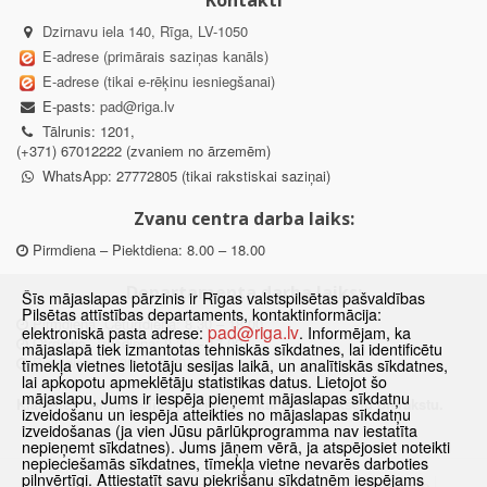
Dzirnavu iela 140, Rīga, LV-1050
E-adrese (primārais saziņas kanāls)
E-adrese (tikai e-rēķinu iesniegšanai)
E-pasts:
pad@riga.lv
Tālrunis: 1201,
(+371) 67012222 (zvaniem no ārzemēm)
WhatsApp: 27772805 (tikai rakstiskai saziņai)
Zvanu centra darba laiks:
Pirmdiena – Piektdiena: 8.00 – 18.00
Departamenta darba laiks:
Šīs mājaslapas pārzinis ir Rīgas valstspilsētas pašvaldības
Pilsētas attīstības departaments, kontaktinformācija:
Pirmdiena, Ceturtdiena: 8.30 – 18.00
pad@riga.lv
elektroniskā pasta adrese:
. Informējam, ka
Otrdiena, Trešdiena: 8.30 – 17.00
mājaslapā tiek izmantotas tehniskās sīkdatnes, lai identificētu
Piektdiena: 8.30 – 15.00
tīmekļa vietnes lietotāju sesijas laikā, un analītiskās sīkdatnes,
lai apkopotu apmeklētāju statistikas datus. Lietojot šo
mājaslapu, Jums ir iespēja pieņemt mājaslapas sīkdatņu
Klātienes konsultācijas pieejamas tikai ar iepriekšēju pierakstu.
izveidošanu un iespēja atteikties no mājaslapas sīkdatņu
izveidošanas (ja vien Jūsu pārlūkprogramma nav iestatīta
nepieņemt sīkdatnes). Jums jāņem vērā, ja atspējosiet noteikti
nepieciešamās sīkdatnes, tīmekļa vietne nevarēs darboties
pilnvērtīgi. Attiestatīt savu piekrišanu sīkdatnēm iespējams
Sākums
Jaunumi
Biežāk uzdotie jautājumi
Lapas karte