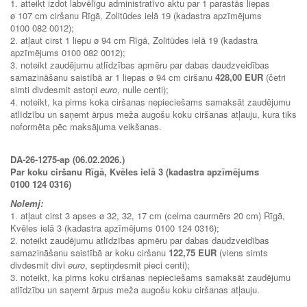
1. atteikt izdot labvēlīgu administratīvo aktu par 1 parastās liepas
ø 107 cm ciršanu Rīgā, Zolitūdes ielā 19 (kadastra apzīmējums
0100 082 0012);
2. atļaut cirst 1 liepu ø 94 cm Rīgā, Zolitūdes ielā 19 (kadastra
apzīmējums 0100 082 0012);
3. noteikt zaudējumu atlīdzības apmēru par dabas daudzveidības
samazināšanu saistībā ar 1 liepas ø 94 cm ciršanu
428,00 EUR
(četri
simti divdesmit astoņi
euro
, nulle centi);
4. noteikt, ka pirms koka ciršanas nepieciešams samaksāt zaudējumu
atlīdzību un saņemt ārpus meža augošu koku ciršanas atļauju, kura tiks
noformēta pēc maksājuma veikšanas.
DA-26-1275-ap (06.02.2026.)
Par koku ciršanu Rīgā, Kvēles ielā 3 (kadastra apzīmējums
0100 124 0316)
Nolemj:
1. atļaut cirst 3 apses ø 32, 32, 17 cm (celma caurmērs 20 cm) Rīgā,
Kvēles ielā 3 (kadastra apzīmējums 0100 124 0316);
2. noteikt zaudējumu atlīdzības apmēru par dabas daudzveidības
samazināšanu saistībā ar koku ciršanu
122,75 EUR
(viens simts
divdesmit divi
euro
, septiņdesmit pieci centi);
3. noteikt, ka pirms koku ciršanas nepieciešams samaksāt zaudējumu
atlīdzību un saņemt ārpus meža augošu koku ciršanas atļauju.