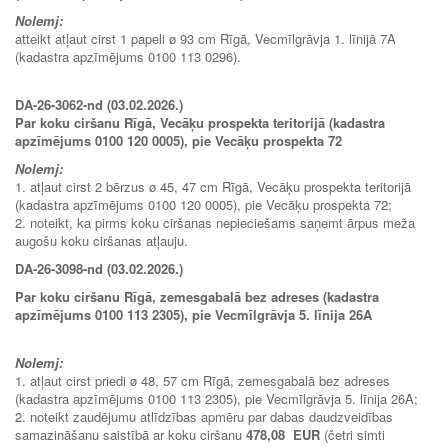
Nolemj:
atteikt atļaut cirst 1 papeli ø 93 cm Rīgā, Vecmīlgrāvja 1. līnijā 7A
(kadastra apzīmējums 0100 113 0296).
DA-26-3062-nd (03.02.2026.)
Par koku ciršanu Rīgā, Vecāķu prospekta teritorijā (kadastra
apzīmējums 0100 120 0005), pie Vecāķu prospekta 72
Nolemj:
1. atļaut cirst 2 bērzus ø 45, 47 cm Rīgā, Vecāķu prospekta teritorijā
(kadastra apzīmējums 0100 120 0005), pie Vecāķu prospekta 72;
2. noteikt, ka pirms koku ciršanas nepieciešams saņemt ārpus meža
augošu koku ciršanas atļauju.
DA-26-3098-nd (03.02.2026.)
Par koku ciršanu Rīgā, zemesgabalā bez adreses (kadastra
apzīmējums 0100 113 2305), pie Vecmīlgrāvja 5. līnija 26A
Nolemj:
1. atļaut cirst priedi ø 48, 57 cm Rīgā, zemesgabalā bez adreses
(kadastra apzīmējums 0100 113 2305), pie Vecmīlgrāvja 5. līnija 26A;
2. noteikt zaudējumu atlīdzības apmēru par dabas daudzveidības
samazināšanu saistībā ar koku ciršanu
478,08 EUR
(četri simti