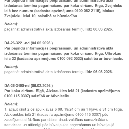
Par papildu informācijas pieprasīšanu un administratīvā akta
izdošanas termiņa pagarināšanu par koku ciršanu Rīgā, Zvejnieku
ielā bez numura (kadastra apzīmējums 0100 062 2115), blakus
Zvejnieku ielai 10, saistībā ar būvniecību
Nolemj:
pagarināt administratīvā akta izdošanas termiņu
līdz 06.03.2026.
DA-26-3221-nd (04.02.2026.)
Par papildu informācijas pieprasīšanu un administratīvā akta
izdošanas termiņa pagarināšanu par koku ciršanu Rīgā, Ulbrokas
ielā 33 (kadastra apzīmējums 0100 092 0533) saistībā ar būvniecību
Nolemj:
pagarināt administratīvā akta izdošanas termiņu
līdz 06.03.2026.
DA-26-3490-nd (06.02.2026.)
Par koku ciršanu Rīgā, Aizkraukles ielā 21 (kadastra apzīmējums
0100 115 0307) saistībā ar būvniecību
Nolemj:
1. atļaut cirst 2 ošlapu kļavas ø 68, 19/24 cm un 1 kļavu ø 31 cm Rīgā,
Aizkraukles ielā 21 (kadastra apzīmējums 0100 115 0307) pēc
zaudējumu atlīdzības par dabas daudzveidības samazināšanu
samaksas un attiecīgi pēc būvatļaujas saņemšanas un būvatļaujā