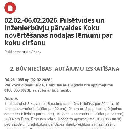
02.02.-06.02.2026. Pilsētvides un
inženierbūvju pārvaldes Koku
novērtēšanas nodaļas lēmumi par
koku ciršanu
Publicēts:
10/02/2026
2. BŪVNIECĪBAS JAUTĀJUMU IZSKATĪŠANA
DA-26-1085-ap (02.02.2026.)
Par koku ciršanu Rīgā, Embūtes ielā 9 (kadastra apzīmējums
0100 066 0073), saistībā ar būvniecību
Nolemj:
1. atļaut cirst 3 kļavas ø 18 (celma caurmērs ir lielāks par 20 cm), 16
(celma caurmērs ir lielāks par 20 cm), 24 cm un 3 papeles ø 19 (celma
caurmērs ir lielāks par 20 cm), 19 (celma caurmērs ir lielāks par 20 cm),
28/14 cm Rīgā, Embūtes ielā 9 (kadastra apzīmējums 0100 066 0073)
pēc zaudējumu atlīdzības par dabas daudzveidības samazināšanu