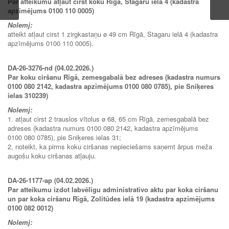
Par atteikumu atļaut cirst koku Rīgā, Stagaru ielā 4 (kadastra
apzīmējums 0100 110 0005)
Nolemj:
atteikt atļaut cirst 1 zirgkastaņu ø 49 cm Rīgā, Stagaru ielā 4 (kadastra
apzīmējums 0100 110 0005).
DA-26-3276-nd (04.02.2026.)
Par koku ciršanu Rīgā, zemesgabalā bez adreses (kadastra numurs
0100 080 2142, kadastra apzīmējums 0100 080 0785), pie Sniķeres
ielas 310239)
Nolemj:
1. atļaut cirst 2 trauslos vītolus ø 68, 65 cm Rīgā, zemesgabalā bez
adreses (kadastra numurs 0100 080 2142, kadastra apzīmējums
0100 080 0785), pie Sniķeres ielas 31;
2. noteikt, ka pirms koku ciršanas nepieciešams saņemt ārpus meža
augošu koku ciršanas atļauju.
DA-26-1177-ap (04.02.2026.)
Par atteikumu izdot labvēlīgu administratīvo aktu par koka ciršanu
un par koka ciršanu Rīgā, Zolitūdes ielā 19 (kadastra apzīmējums
0100 082 0012)
Nolemj: