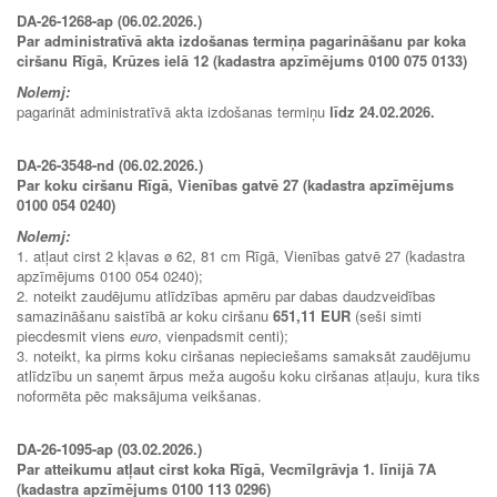
DA-26-1268-ap (06.02.2026.)
Par administratīvā akta izdošanas termiņa pagarināšanu par koka
ciršanu Rīgā, Krūzes ielā 12 (kadastra apzīmējums 0100 075 0133)
Nolemj:
pagarināt administratīvā akta izdošanas termiņu
līdz 24.02.2026.
DA-26-3548-nd (06.02.2026.)
Par koku ciršanu Rīgā, Vienības gatvē 27 (kadastra apzīmējums
0100 054 0240)
Nolemj:
1. atļaut cirst 2 kļavas ø 62, 81 cm Rīgā, Vienības gatvē 27 (kadastra
apzīmējums 0100 054 0240);
2. noteikt zaudējumu atlīdzības apmēru par dabas daudzveidības
samazināšanu saistībā ar koku ciršanu
651,11 EUR
(seši simti
piecdesmit viens
euro
, vienpadsmit centi);
3. noteikt, ka pirms koku ciršanas nepieciešams samaksāt zaudējumu
atlīdzību un saņemt ārpus meža augošu koku ciršanas atļauju, kura tiks
noformēta pēc maksājuma veikšanas.
DA-26-1095-ap (03.02.2026.)
Par atteikumu atļaut cirst koka Rīgā, Vecmīlgrāvja 1. līnijā 7A
(kadastra apzīmējums 0100 113 0296)