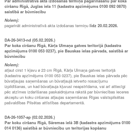
Par administratīvā akta izdošanas termiņa pagarināšanu par koka
ciršanu Rīgā, Juglas iela 11 (kadastra apzīmējums 0100 092 0870)
saistībā ar būvniecību
Nolemj:
pagarināt administratīvā akta izdošanas termiņu
līdz 20.02.2026.
DA-26-3413-nd (05.02.2026.)
Par koka ciršanu Rīgā, Kārļa Ulmaņa gatves teritorijā (kadastra
apzīmējums 0100 053 0237), pie Bauskas ielas pārvada, saistībā ar
būvniecību
Nolemj:
atļaut cirst 1 kļavu ø 23 cm Rīgā, Kārļa Ulmaņa gatves teritorijā
(kadastra apzīmējums 0100 053 0237), pie Bauskas ielas pārvada pēc
būvatļaujas saņemšanas un būvatļaujā ietverto nosacījumu
izpildīšanas, un kad būvatļauja kļuvusi neapstrīdama, vai arī attiecīgi
pēc atzīmes izdarīšanas paskaidrojuma rakstā par būvniecības ieceres
akceptu un koku ciršanas atļaujas saņemšanas Rīgas valstspilsētas
pašvaldības Pilsētas attīstības departamentā.
DA-26-1057-ap (02.02.2026.)
Par koku ciršanu Rīgā, Sāremas ielā 3B (kadastra apzīmējums 0100
014 0136) saistībā ar būvniecību un teritorijas kopšanu