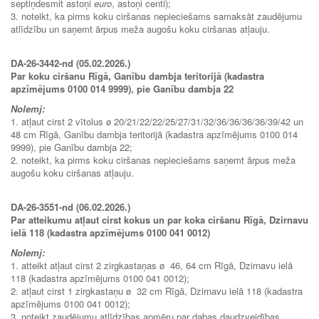
septiņdesmit astoņi
euro
, astoņi centi);
3. noteikt, ka pirms koku ciršanas nepieciešams samaksāt zaudējumu
atlīdzību un saņemt ārpus meža augošu koku ciršanas atļauju.
DA-26-3442-nd (05.02.2026.)
Par koku ciršanu Rīgā, Ganību dambja teritorijā (kadastra
apzīmējums 0100 014 9999), pie Ganību dambja 22
Nolemj:
1. atļaut cirst 2 vītolus ø 20/21/22/22/25/27/31/32/36/36/36/36/39/42 un
48 cm Rīgā, Ganību dambja teritorijā (kadastra apzīmējums 0100 014
9999), pie Ganību dambja 22;
2. noteikt, ka pirms koku ciršanas nepieciešams saņemt ārpus meža
augošu koku ciršanas atļauju.
DA-26-3551-nd (06.02.2026.)
Par atteikumu atļaut cirst kokus un par koka ciršanu Rīgā, Dzirnavu
ielā 118 (kadastra apzīmējums 0100 041 0012)
Nolemj:
1. atteikt atļaut cirst 2 zirgkastaņas ø 46, 64 cm Rīgā, Dzirnavu ielā
118 (kadastra apzīmējums 0100 041 0012);
2. atļaut cirst 1 zirgkastaņu ø 32 cm Rīgā, Dzirnavu ielā 118 (kadastra
apzīmējums 0100 041 0012);
3. noteikt zaudējumu atlīdzības apmēru par dabas daudzveidības