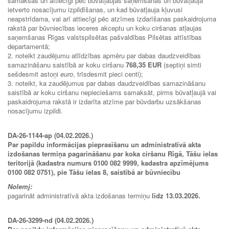
samaksas un attiecīgi pēc būvatļaujas saņemšanas un būvatļaujā
ietverto nosacījumu izpildīšanas, un kad būvatļauja kļuvusi
neapstrīdama, vai arī attiecīgi pēc atzīmes izdarīšanas paskaidrojuma
rakstā par būvniecības ieceres akceptu un koku ciršanas atļaujas
saņemšanas Rīgas valstspilsētas pašvaldības Pilsētas attīstības
departamentā;
2. noteikt zaudējumu atlīdzības apmēru par dabas daudzveidības
samazināšanu saistībā ar koku ciršanu
768,35 EUR
(septiņi simti
sešdesmit astoņi
euro
, trīsdesmit pieci centi);
3. noteikt, ka zaudējumus par dabas daudzveidības samazināšanu
saistībā ar koku ciršanu nepieciešams samaksāt, pirms būvatļaujā vai
paskaidrojuma rakstā ir izdarīta atzīme par būvdarbu uzsākšanas
nosacījumu izpildi.
DA-26-1144-ap (04.02.2026.)
Par papildu informācijas pieprasīšanu un administratīvā akta
izdošanas termiņa pagarināšanu par koka ciršanu Rīgā, Tāšu ielas
teritorijā (kadastra numurs 0100 082 9999, kadastra apzīmējums
0100 082 0751), pie Tāšu ielas 8, saistībā ar būvniecību
Nolemj:
pagarināt administratīvā akta izdošanas termiņu
līdz 13.03.2026.
DA-26-3299-nd (04.02.2026.)