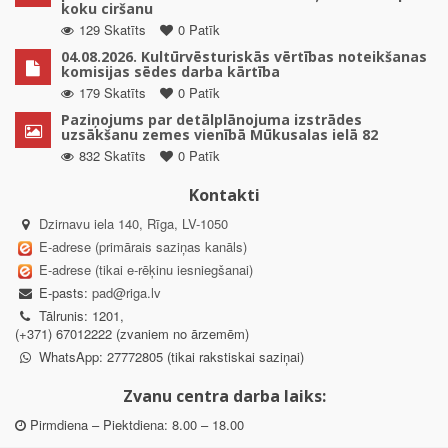
koku ciršanu
129 Skatīts
0 Patīk
04.08.2026. Kultūrvēsturiskās vērtības noteikšanas
komisijas sēdes darba kārtība
179 Skatīts
0 Patīk
Paziņojums par detālplānojuma izstrādes
uzsākšanu zemes vienībā Mūkusalas ielā 82
832 Skatīts
0 Patīk
Kontakti
Dzirnavu iela 140, Rīga, LV-1050
E-adrese (primārais saziņas kanāls)
E-adrese (tikai e-rēķinu iesniegšanai)
E-pasts:
pad@riga.lv
Tālrunis: 1201,
(+371) 67012222 (zvaniem no ārzemēm)
WhatsApp: 27772805 (tikai rakstiskai saziņai)
Zvanu centra darba laiks:
Pirmdiena – Piektdiena: 8.00 – 18.00