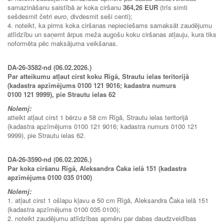
samazināšanu saistībā ar koka ciršanu
364,26 EUR
(trīs simti
sešdesmit četri
euro
, divdesmit seši centi);
4. noteikt, ka pirms koka ciršanas nepieciešams samaksāt zaudējumu
atlīdzību un saņemt ārpus meža augošu koku ciršanas atļauju, kura tiks
noformēta pēc maksājuma veikšanas.
DA-26-3582-nd (06.02.2026.)
Par atteikumu atļaut cirst koku Rīgā, Strautu ielas teritorijā
(kadastra apzīmējums 0100 121 9016; kadastra numurs
0100 121 9999), pie Strautu ielas 62
Nolemj:
atteikt atļaut cirst 1 bērzu ø 58 cm Rīgā, Strautu ielas teritorijā
(kadastra apzīmējums 0100 121 9016; kadastra numurs 0100 121
9999), pie Strautu ielas 62.
DA-26-3590-nd (06.02.2026.)
Par koka ciršanu Rīgā, Aleksandra Čaka ielā 151 (kadastra
apzīmējums 0100 035 0100)
Nolemj:
1. atļaut cirst 1 ošlapu kļavu ø 50 cm Rīgā, Aleksandra Čaka ielā 151
(kadastra apzīmējums 0100 035 0100);
2. noteikt zaudējumu atlīdzības apmēru par dabas daudzveidības