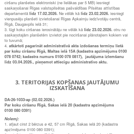
ciršanu planšetes elektroniski (ne lielākas par 5 MB) iesniegt
saskaņošanai Rīgas valstspilsētas pašvaldības Pilsētas attīstības
departamentā
līdz 17.02.2026.
Ne vēlāk kā
līdz 23.02.2026.
iesniegt
vienpusēju planšeti izvietošanai Rīgas Apkaimju iedzīvotāju centrā,
Rīgā, Daugavpils ielā 31;
3. lūgt koku ciršanas ierosinātāju ne vēlāk kā
līdz 23.02.2026.
otru no
saskaņotajām planšetēm izvietot pie nociršanai plānotajiem kokiem vai
to tuvumā;
4.
atkārtoti pagarināt administratīvā akta izdošanas termiņu lietā
par koku ciršanu Rīgā, Maltas ielā 15A (kadastra apzīmējums 0100
078 0742; kadastra numurs 0100 078 0817), jautājuma izlemšanu
līdz 03.04.2026., pieņemot attiecīgu administratīvo aktu.
3. TERITORIJAS KOPŠANAS JAUTĀJUMU
IZSKATĪŠANA
DA-26-1033-ap (02.02.2026.)
Par koku ciršanu Rīgā, Sakas ielā 20 (kadastra apzīmējums
0100 080 0391)
Nolemj:
1. atļaut cirst 2 bērzus ø 42, 57 cm Rīgā, Sakas ielā 20 (kadastra
apzīmējums 0100 080 0391);