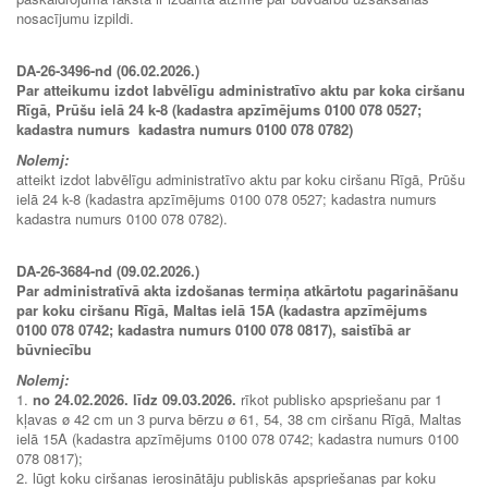
nosacījumu izpildi.
DA-26-3496-nd (06.02.2026.)
Par atteikumu izdot labvēlīgu administratīvo aktu par koka ciršanu
Rīgā, Prūšu ielā 24 k-8 (kadastra apzīmējums 0100 078 0527;
kadastra numurs kadastra numurs 0100 078 0782)
Nolemj:
atteikt izdot labvēlīgu administratīvo aktu par koku ciršanu Rīgā, Prūšu
ielā 24 k-8 (kadastra apzīmējums 0100 078 0527; kadastra numurs
kadastra numurs 0100 078 0782).
DA-26-3684-nd (09.02.2026.)
Par administratīvā akta izdošanas termiņa atkārtotu pagarināšanu
par koku ciršanu Rīgā, Maltas ielā 15A (kadastra apzīmējums
0100 078 0742; kadastra numurs 0100 078 0817), saistībā ar
būvniecību
Nolemj:
1.
no 24.02.2026. līdz 09.03.2026.
rīkot publisko apspriešanu par 1
kļavas ø 42 cm un 3 purva bērzu ø 61, 54, 38 cm ciršanu Rīgā, Maltas
ielā 15A (kadastra apzīmējums 0100 078 0742; kadastra numurs 0100
078 0817);
2. lūgt koku ciršanas ierosinātāju publiskās apspriešanas par koku