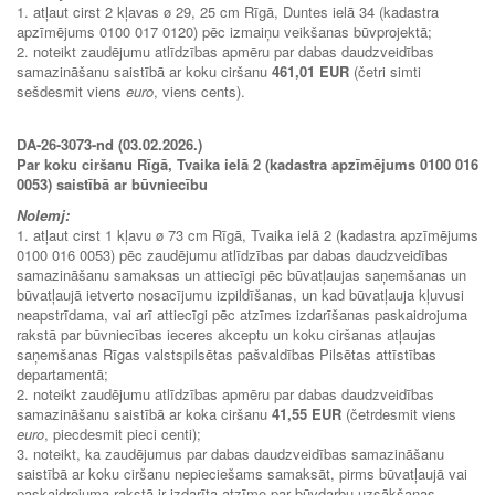
1. atļaut cirst 2 kļavas ø 29, 25 cm Rīgā, Duntes ielā 34 (kadastra
apzīmējums 0100 017 0120) pēc izmaiņu veikšanas būvprojektā;
2. noteikt zaudējumu atlīdzības apmēru par dabas daudzveidības
samazināšanu saistībā ar koku ciršanu
461,01 EUR
(četri simti
sešdesmit viens
euro
, viens cents).
DA-26-3073-nd (03.02.2026.)
Par koku ciršanu Rīgā, Tvaika ielā 2 (kadastra apzīmējums 0100 016
0053) saistībā ar būvniecību
Nolemj:
1. atļaut cirst 1 kļavu ø 73 cm Rīgā, Tvaika ielā 2 (kadastra apzīmējums
0100 016 0053) pēc zaudējumu atlīdzības par dabas daudzveidības
samazināšanu samaksas un attiecīgi pēc būvatļaujas saņemšanas un
būvatļaujā ietverto nosacījumu izpildīšanas, un kad būvatļauja kļuvusi
neapstrīdama, vai arī attiecīgi pēc atzīmes izdarīšanas paskaidrojuma
rakstā par būvniecības ieceres akceptu un koku ciršanas atļaujas
saņemšanas Rīgas valstspilsētas pašvaldības Pilsētas attīstības
departamentā;
2. noteikt zaudējumu atlīdzības apmēru par dabas daudzveidības
samazināšanu saistībā ar koka ciršanu
41,55 EUR
(četrdesmit viens
euro
, piecdesmit pieci centi);
3. noteikt, ka zaudējumus par dabas daudzveidības samazināšanu
saistībā ar koku ciršanu nepieciešams samaksāt, pirms būvatļaujā vai
paskaidrojuma rakstā ir izdarīta atzīme par būvdarbu uzsākšanas