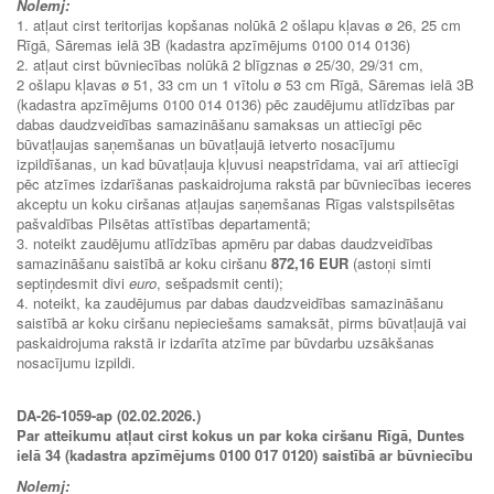
Nolemj:
1. atļaut cirst teritorijas kopšanas nolūkā 2 ošlapu kļavas ø 26, 25 cm
Rīgā, Sāremas ielā 3B (kadastra apzīmējums 0100 014 0136)
2. atļaut cirst būvniecības nolūkā 2 blīgznas ø 25/30, 29/31 cm,
2 ošlapu kļavas ø 51, 33 cm un 1 vītolu ø 53 cm Rīgā, Sāremas ielā 3B
(kadastra apzīmējums 0100 014 0136) pēc zaudējumu atlīdzības par
dabas daudzveidības samazināšanu samaksas un attiecīgi pēc
būvatļaujas saņemšanas un būvatļaujā ietverto nosacījumu
izpildīšanas, un kad būvatļauja kļuvusi neapstrīdama, vai arī attiecīgi
pēc atzīmes izdarīšanas paskaidrojuma rakstā par būvniecības ieceres
akceptu un koku ciršanas atļaujas saņemšanas Rīgas valstspilsētas
pašvaldības Pilsētas attīstības departamentā;
3. noteikt zaudējumu atlīdzības apmēru par dabas daudzveidības
samazināšanu saistībā ar koku ciršanu
872,16 EUR
(astoņi simti
septiņdesmit divi
euro
, sešpadsmit centi);
4. noteikt, ka zaudējumus par dabas daudzveidības samazināšanu
saistībā ar koku ciršanu nepieciešams samaksāt, pirms būvatļaujā vai
paskaidrojuma rakstā ir izdarīta atzīme par būvdarbu uzsākšanas
nosacījumu izpildi.
DA-26-1059-ap (02.02.2026.)
Par atteikumu atļaut cirst kokus un par koka ciršanu Rīgā, Duntes
ielā 34 (kadastra apzīmējums 0100 017 0120) saistībā ar būvniecību
Nolemj: