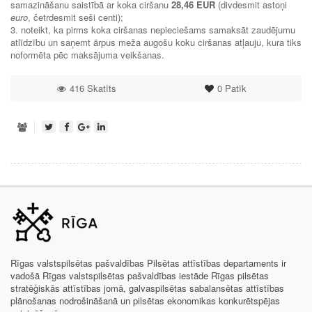
samazināšanu saistībā ar koka ciršanu
28,46 EUR
(divdesmit astoņi
euro
, četrdesmit seši centi);
3. noteikt, ka pirms koka ciršanas nepieciešams samaksāt zaudējumu
atlīdzību un saņemt ārpus meža augošu koku ciršanas atļauju, kura tiks
noformēta pēc maksājuma veikšanas.
416 Skatīts
0
Patīk
Rīgas valstspilsētas pašvaldības Pilsētas attīstības departaments ir
vadošā Rīgas valstspilsētas pašvaldības iestāde Rīgas pilsētas
stratēģiskās attīstības jomā, galvaspilsētas sabalansētas attīstības
plānošanas nodrošināšanā un pilsētas ekonomikas konkurētspējas