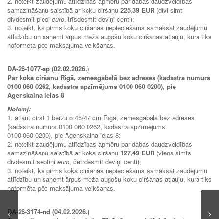
2. noteikt zaudējumu atlīdzības apmēru par dabas daudzveidības
samazināšanu saistībā ar koku ciršanu
225,39 EUR
(divi simti
divdesmit pieci
euro
, trīsdesmit deviņi centi);
3. noteikt, ka pirms koku ciršanas nepieciešams samaksāt zaudējumu
atlīdzību un saņemt ārpus meža augošu koku ciršanas atļauju, kura tiks
noformēta pēc maksājuma veikšanas.
DA-26-1077-ap (02.02.2026.)
Par koka ciršanu Rīgā, zemesgabalā bez adreses (kadastra numurs
0100 060 0262, kadastra apzīmējums 0100 060 0200), pie
Āgenskalna ielas 8
Nolemj:
1. atļaut cirst 1 bērzu ø 45/47 cm Rīgā, zemesgabalā bez adreses
(kadastra numurs 0100 060 0262, kadastra apzīmējums
0100 060 0200), pie Āgenskalna ielas 8;
2. noteikt zaudējumu atlīdzības apmēru par dabas daudzveidības
samazināšanu saistībā ar koka ciršanu
127,49 EUR
(viens simts
divdesmit septiņi
euro
, četrdesmit deviņi centi);
3. noteikt, ka pirms koka ciršanas nepieciešams samaksāt zaudējumu
atlīdzību un saņemt ārpus meža augošu koku ciršanas atļauju, kura tiks
noformēta pēc maksājuma veikšanas.
DA-26-3174-nd (04.02.2026.)