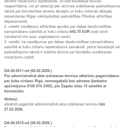
ietverto nosacījumu izpildīšanas, un kad būvatļauja kļuvusi
neapstrīdama, vai arī attiecīgi pēc atzīmes izdarīšanas paskaidrojuma
rakstā par būvniecības ieceres akceptu un koku ciršanas atļaujas
saņemšanas Rīgas valstspilsētas pašvaldības Pilsētas attīstības
departamentā;
2. noteikt zaudējumu atlīdzības apmēru par dabas daudzveidības
samazināšanu saistībā ar koku ciršanu
643,70 EUR
(seši simti
četrdesmit trīs
euro
, septiņdesmit centi);
3. noteikt, ka zaudējumus par dabas daudzveidības samazināšanu
saistībā ar koku ciršanu nepieciešams samaksāt, pirms būvatļaujā vai
paskaidrojuma rakstā ir izdarīta atzīme par būvdarbu uzsākšanas
nosacījumu izpildi.
DA-26-3511-nd (06.02.2026.)
Par administratīvā akta izdošanas termiņa atkārtotu pagarināšanu
par koka ciršanu Rīgā, zemesgabalā bez adreses (kadastra
apzīmējums 0100 070 2455), pie Žagatu ielas 15 saistībā ar
būvniecību
Nolemj:
atkārtoti pagarināt administratīvā akta izdošanas termiņu
līdz
27.02.2026.
DA-26-3515-nd (06.02.2026.)