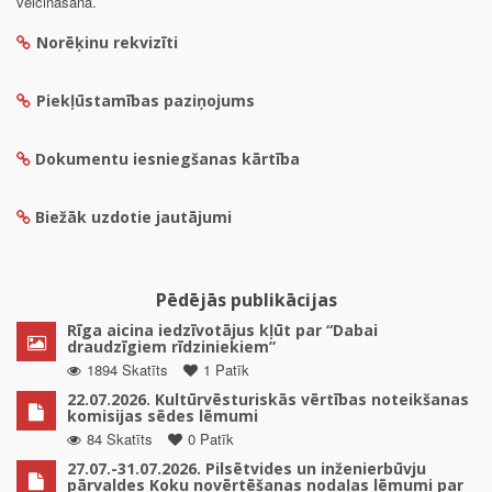
veicināšanā.
Norēķinu rekvizīti
Piekļūstamības paziņojums
Dokumentu iesniegšanas kārtība
Biežāk uzdotie jautājumi
Pēdējās publikācijas
Rīga aicina iedzīvotājus kļūt par “Dabai
draudzīgiem rīdziniekiem”
1894 Skatīts
1 Patīk
22.07.2026. Kultūrvēsturiskās vērtības noteikšanas
komisijas sēdes lēmumi
84 Skatīts
0 Patīk
27.07.-31.07.2026. Pilsētvides un inženierbūvju
pārvaldes Koku novērtēšanas nodaļas lēmumi par