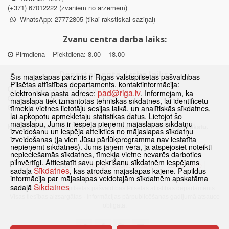
(+371) 67012222 (zvaniem no ārzemēm)
WhatsApp: 27772805 (tikai rakstiskai saziņai)
Zvanu centra darba laiks:
Pirmdiena – Piektdiena: 8.00 – 18.00
Departamenta darba laiks:
Šīs mājaslapas pārzinis ir Rīgas valstspilsētas pašvaldības
Pilsētas attīstības departaments, kontaktinformācija:
Pirmdiena, Ceturtdiena: 8.30 – 18.00
pad@riga.lv
elektroniskā pasta adrese:
. Informējam, ka
Otrdiena, Trešdiena: 8.30 – 17.00
mājaslapā tiek izmantotas tehniskās sīkdatnes, lai identificētu
Piektdiena: 8.30 – 15.00
tīmekļa vietnes lietotāju sesijas laikā, un analītiskās sīkdatnes,
lai apkopotu apmeklētāju statistikas datus. Lietojot šo
mājaslapu, Jums ir iespēja pieņemt mājaslapas sīkdatņu
Klātienes konsultācijas pieejamas tikai ar iepriekšēju pierakstu.
izveidošanu un iespēja atteikties no mājaslapas sīkdatņu
izveidošanas (ja vien Jūsu pārlūkprogramma nav iestatīta
nepieņemt sīkdatnes). Jums jāņem vērā, ja atspējosiet noteikti
nepieciešamās sīkdatnes, tīmekļa vietne nevarēs darboties
pilnvērtīgi. Attiestatīt savu piekrišanu sīkdatnēm iespējams
Sākums
Jaunumi
Biežāk uzdotie jautājumi
Lapas karte
Sīkdatnes
sadaļā
, kas atrodas mājaslapas kājenē. Papildus
Sīkdatnes
Kontakti
informācija par mājaslapas veidotajām sīkdatnēm apskatāma
Sīkdatnes
sadaļā
© 2021 Rīgas valstspilsētas pašvaldības Pilsētas attīstības departaments.
Visas tiesības aizsargātas
·
Informācijas pārpublicēšanas gadījumā atsauce
obligāta.