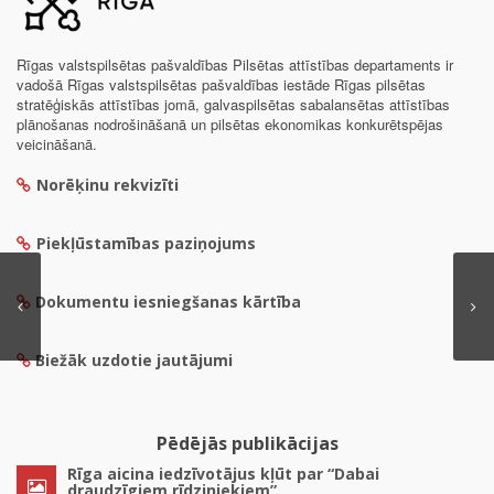
Rīgas valstspilsētas pašvaldības Pilsētas attīstības departaments ir
vadošā Rīgas valstspilsētas pašvaldības iestāde Rīgas pilsētas
stratēģiskās attīstības jomā, galvaspilsētas sabalansētas attīstības
plānošanas nodrošināšanā un pilsētas ekonomikas konkurētspējas
veicināšanā.
Norēķinu rekvizīti
Piekļūstamības paziņojums
Dokumentu iesniegšanas kārtība
Biežāk uzdotie jautājumi
Pēdējās publikācijas
Rīga aicina iedzīvotājus kļūt par “Dabai
draudzīgiem rīdziniekiem”