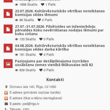
1898 Skatīts
1 Patīk
22.07.2026. Kultūrvēsturiskās vērtības noteikšanas
komisijas sēdes lēmumi
88 Skatīts
0 Patīk
27.07.-31.07.2026. Pilsētvides un inženierbūvju
pārvaldes Koku novērtēšanas nodaļas lēmumi par
koku ciršanu
133 Skatīts
0 Patīk
04.08.2026. Kultūrvēsturiskās vērtības noteikšanas
komisijas sēdes darba kārtība
181 Skatīts
0 Patīk
Paziņojums par detālplānojuma izstrādes
uzsākšanu zemes vienībā Mūkusalas ielā 82
839 Skatīts
0 Patīk
Kontakti
Dzirnavu iela 140, Rīga, LV-1050
E-adrese (primārais saziņas kanāls)
E-adrese (tikai e-rēķinu iesniegšanai)
E-pasts:
pad@riga.lv
Tālrunis: 1201,