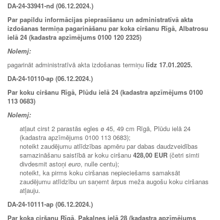
DA-24-33941-nd (06.12.2024.)
Par papildu informācijas pieprasīšanu un administratīvā akta
izdošanas termiņa pagarināšanu par koka ciršanu Rīgā, Albatrosu
ielā 24 (kadastra apzīmējums 0100 120 2325)
Nolemj:
pagarināt administratīvā akta izdošanas termiņu
līdz 17.01.2025.
DA-24-10110-ap (06.12.2024.)
Par koku ciršanu Rīgā, Plūdu ielā 24 (kadastra apzīmējums 0100
113 0683)
Nolemj:
atļaut cirst 2 parastās egles ø 45, 49 cm Rīgā, Plūdu ielā 24
(kadastra apzīmējums 0100 113 0683);
noteikt zaudējumu atlīdzības apmēru par dabas daudzveidības
samazināšanu saistībā ar koku ciršanu
428,00 EUR
(četri simti
divdesmit astoņi
euro
, nulle centu);
noteikt, ka pirms koku ciršanas nepieciešams samaksāt
zaudējumu atlīdzību un saņemt ārpus meža augošu koku ciršanas
atļauju.
DA-24-10111-ap (06.12.2024.)
Par koka ciršanu Rīgā, Pakalnes ielā 28 (kadastra apzīmējums