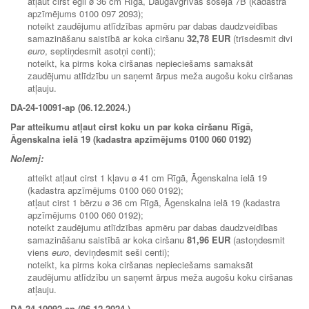
atļaut cirst egli ø 36 cm Rīgā, Daugavgrīvas šosejā 7B (kadastra
apzīmējums 0100 097 2093);
noteikt zaudējumu atlīdzības apmēru par dabas daudzveidības
samazināšanu saistībā ar koka ciršanu
32,78 EUR
(trīsdesmit divi
euro
, septiņdesmit asotņi centi);
noteikt, ka pirms koka ciršanas nepieciešams samaksāt
zaudējumu atlīdzību un saņemt ārpus meža augošu koku ciršanas
atļauju.
DA-24-10091-ap (06.12.2024.)
Par atteikumu atļaut cirst koku un par koka ciršanu Rīgā,
Āgenskalna ielā 19 (kadastra apzīmējums 0100 060 0192)
Nolemj:
atteikt atļaut cirst 1 kļavu ø 41 cm Rīgā, Āgenskalna ielā 19
(kadastra apzīmējums 0100 060 0192);
atļaut cirst 1 bērzu ø 36 cm Rīgā, Āgenskalna ielā 19 (kadastra
apzīmējums 0100 060 0192);
noteikt zaudējumu atlīdzības apmēru par dabas daudzveidības
samazināšanu saistībā ar koka ciršanu
81,96 EUR
(astoņdesmit
viens
euro
, deviņdesmit seši centi);
noteikt, ka pirms koka ciršanas nepieciešams samaksāt
zaudējumu atlīdzību un saņemt ārpus meža augošu koku ciršanas
atļauju.
DA-24-10092-ap (06.12.2024.)