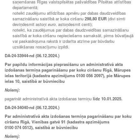
saņemšanas Rīgas valstspilsētas pašvaldības Pilsētas attīstības
departamentā;
noteikt zaudējumu atlīdzības apmēru par dabas daudzveidības
samazināšanu saistībā ar koka ciršanu
298,80 EUR
(divi simti
deviņdesmit astoņi
euro
, astoņdesmit centi);
noteikt, ka zaudējumus par dabas daudzveidības samazināšanu
saistībā ar koka ciršanu nepieciešams samaksāt, pirms būvatļaujā
vai paskaidrojuma rakstā ir izdarīta atzīme par būvdarbu
uzsākšanas nosacījumu izpildi.
DA-24-33944-nd (06.12.2024.)
Par papildu informācijas pieprasīšanu un administratīvā akta
izdošanas termiņa pagarināšanu par koku ciršanu Rīgā, Mārupes
ielas teritorijā (kadastra apzīmējums 0100 056 2097), pie Mārupes
ielas 10, saistībā ar būvniecību
Nolemj:
pagarināt administratīvā akta izdošanas termiņu
līdz
10.01.2025.
DA-24-34040-nd (06.12.2024.)
Par administratīvā akta izdošanas termiņa pagarināšanu par koku
ciršanu Rīgā, Vienības gatvē 91 (kadastra apzīmējums
0100 074 0512), saistībā ar būvniecību
Nolemj: