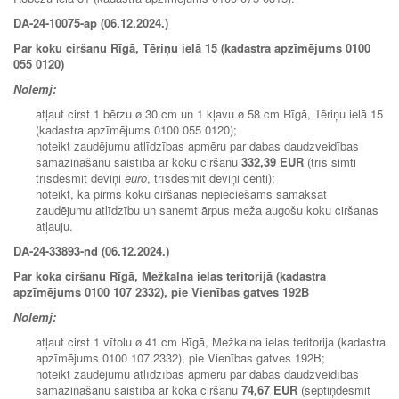
DA-24-10075-ap (06.12.2024.)
Par koku ciršanu Rīgā, Tēriņu ielā 15 (kadastra apzīmējums 0100
055 0120)
Nolemj:
atļaut cirst 1 bērzu ø 30 cm un 1 kļavu ø 58 cm Rīgā, Tēriņu ielā 15
(kadastra apzīmējums 0100 055 0120);
noteikt zaudējumu atlīdzības apmēru par dabas daudzveidības
samazināšanu saistībā ar koku ciršanu
332,39 EUR
(trīs simti
trīsdesmit deviņi
euro
, trīsdesmit deviņi centi);
noteikt, ka pirms koku ciršanas nepieciešams samaksāt
zaudējumu atlīdzību un saņemt ārpus meža augošu koku ciršanas
atļauju.
DA-24-33893-nd (06.12.2024.)
Par koka ciršanu Rīgā, Mežkalna ielas teritorijā (kadastra
apzīmējums 0100 107 2332), pie Vienības gatves 192B
Nolemj:
atļaut cirst 1 vītolu ø 41 cm Rīgā, Mežkalna ielas teritorija (kadastra
apzīmējums 0100 107 2332), pie Vienības gatves 192B;
noteikt zaudējumu atlīdzības apmēru par dabas daudzveidības
samazināšanu saistībā ar koka ciršanu
74,67 EUR
(septiņdesmit