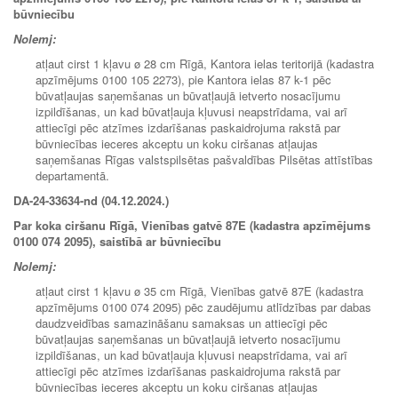
būvniecību
Nolemj:
atļaut cirst 1 kļavu ø 28 cm Rīgā, Kantora ielas teritorijā (kadastra
apzīmējums 0100 105 2273), pie Kantora ielas 87 k-1 pēc
būvatļaujas saņemšanas un būvatļaujā ietverto nosacījumu
izpildīšanas, un kad būvatļauja kļuvusi neapstrīdama, vai arī
attiecīgi pēc atzīmes izdarīšanas paskaidrojuma rakstā par
būvniecības ieceres akceptu un koku ciršanas atļaujas
saņemšanas Rīgas valstspilsētas pašvaldības Pilsētas attīstības
departamentā.
DA-24-33634-nd (04.12.2024.)
Par koka ciršanu Rīgā, Vienības gatvē 87E (kadastra apzīmējums
0100 074 2095), saistībā ar būvniecību
Nolemj:
atļaut cirst 1 kļavu ø 35 cm Rīgā, Vienības gatvē 87E (kadastra
apzīmējums 0100 074 2095) pēc zaudējumu atlīdzības par dabas
daudzveidības samazināšanu samaksas un attiecīgi pēc
būvatļaujas saņemšanas un būvatļaujā ietverto nosacījumu
izpildīšanas, un kad būvatļauja kļuvusi neapstrīdama, vai arī
attiecīgi pēc atzīmes izdarīšanas paskaidrojuma rakstā par
būvniecības ieceres akceptu un koku ciršanas atļaujas