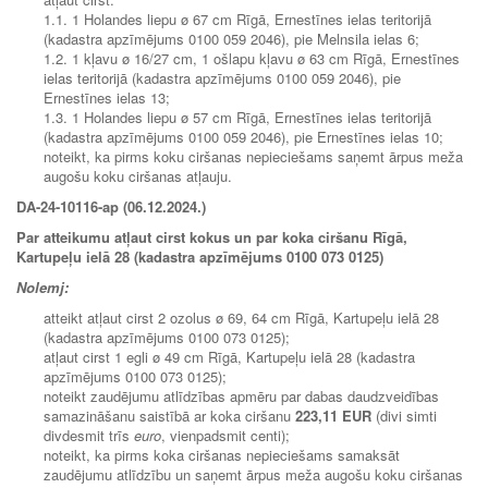
1.1. 1 Holandes liepu ø 67 cm Rīgā, Ernestīnes ielas teritorijā
(kadastra apzīmējums 0100 059 2046), pie Melnsila ielas 6;
1.2. 1 kļavu ø 16/27 cm, 1 ošlapu kļavu ø 63 cm Rīgā, Ernestīnes
ielas teritorijā (kadastra apzīmējums 0100 059 2046), pie
Ernestīnes ielas 13;
1.3. 1 Holandes liepu ø 57 cm Rīgā, Ernestīnes ielas teritorijā
(kadastra apzīmējums 0100 059 2046), pie Ernestīnes ielas 10;
noteikt, ka pirms koku ciršanas nepieciešams saņemt ārpus meža
augošu koku ciršanas atļauju.
DA-24-10116-ap (06.12.2024.)
Par atteikumu atļaut cirst kokus un par koka ciršanu Rīgā,
Kartupeļu ielā 28 (kadastra apzīmējums 0100 073 0125
)
Nolemj:
atteikt atļaut cirst 2 ozolus ø 69, 64 cm Rīgā, Kartupeļu ielā 28
(kadastra apzīmējums 0100 073 0125);
atļaut cirst 1 egli ø 49 cm Rīgā, Kartupeļu ielā 28 (kadastra
apzīmējums 0100 073 0125);
noteikt zaudējumu atlīdzības apmēru par dabas daudzveidības
samazināšanu saistībā ar koka ciršanu
223,11 EUR
(divi simti
divdesmit trīs
euro
, vienpadsmit centi);
noteikt, ka pirms koka ciršanas nepieciešams samaksāt
zaudējumu atlīdzību un saņemt ārpus meža augošu koku ciršanas