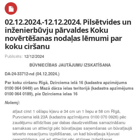
02.12.2024.-12.12.2024. Pilsētvides un
inženierbūvju pārvaldes Koku
novērtēšanas nodaļas lēmumi par
koku ciršanu
Publicēts:
12/12/2024
BŪVNIECĪBAS JAUTĀJUMU IZSKATĪŠANA
DA-24-33712-nd (04.12.2024.)
Par koku ciršanu Rīgā, Dzirciema ielā 16 (kadastra apzīmējums
0100 064 0449) un Mazā dārza ielas teritorijā (kadastra apzīmējums
0100 064 0189), pie Dzirciema ielas 16
Nolemj:
atļaut cirst 1 ošlapu kļavu ø 34 cm un 1 liepu ø 58 cm Rīgā,
Purvciema ielā 23A (kadastra apzīmējums 0100 070 0926) pēc
zaudējumu atlīdzības par dabas daudzveidības samazināšanu
samaksas un attiecīgi pēc būvatļaujas saņemšanas un būvatļaujā
ietverto nosacījumu izpildīšanas, un kad būvatļauja kļuvusi
neapstrīdama, vai arī attiecīgi pēc atzīmes izdarīšanas