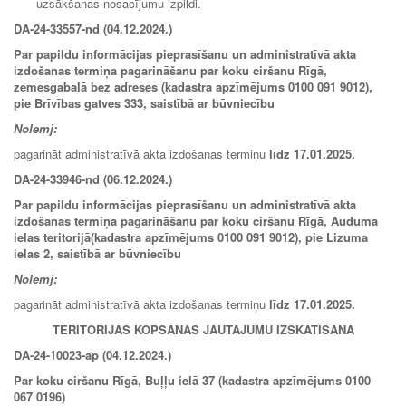
uzsākšanas nosacījumu izpildi.
DA-24-33557-nd (04.12.2024.)
Par papildu informācijas pieprasīšanu un administratīvā akta
izdošanas termiņa pagarināšanu par koku ciršanu Rīgā,
zemesgabalā bez adreses (kadastra apzīmējums 0100 091 9012),
pie Brīvības gatves 333, saistībā ar būvniecību
Nolemj:
pagarināt administratīvā akta izdošanas termiņu
līdz 17.01.2025.
DA-24-33946-nd (06.12.2024.)
Par papildu informācijas pieprasīšanu un administratīvā akta
izdošanas termiņa pagarināšanu par koku ciršanu Rīgā, Auduma
ielas teritorijā(kadastra apzīmējums 0100 091 9012), pie Lizuma
ielas 2, saistībā ar būvniecību
Nolemj:
pagarināt administratīvā akta izdošanas termiņu
līdz 17.01.2025.
TERITORIJAS KOPŠANAS JAUTĀJUMU IZSKATĪŠANA
DA-24-10023-ap (04.12.2024.)
Par koku ciršanu Rīgā, Buļļu ielā 37 (kadastra apzīmējums 0100
067 0196)