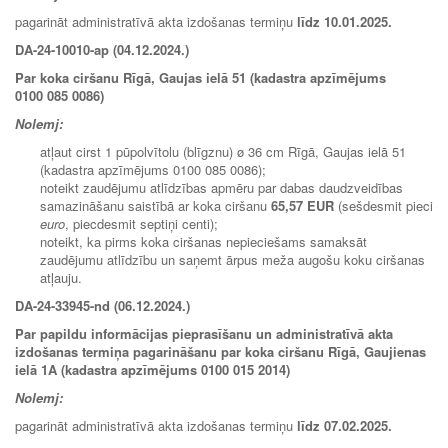
pagarināt administratīvā akta izdošanas termiņu
līdz
10.01.2025
.
DA-24-10010-ap (04.12.2024.)
Par koka ciršanu Rīgā, Gaujas ielā 51 (kadastra apzīmējums
0100 085 0086)
Nolemj:
atļaut cirst 1 pūpolvītolu (blīgznu) ø 36 cm Rīgā, Gaujas ielā 51
(kadastra apzīmējums 0100 085 0086);
noteikt zaudējumu atlīdzības apmēru par dabas daudzveidības
samazināšanu saistībā ar koka ciršanu
65,57 EUR
(sešdesmit pieci
euro
, piecdesmit septiņi centi);
noteikt, ka pirms koka ciršanas nepieciešams samaksāt
zaudējumu atlīdzību un saņemt ārpus meža augošu koku ciršanas
atļauju.
DA-24-33945-nd (06.12.2024.)
Par papildu informācijas pieprasīšanu un administratīvā akta
izdošanas termiņa pagarināšanu par koka ciršanu Rīgā, Gaujienas
ielā 1A (kadastra apzīmējums 0100 015 2014)
Nolemj:
pagarināt administratīvā akta izdošanas termiņu
līdz 07.02.2025.