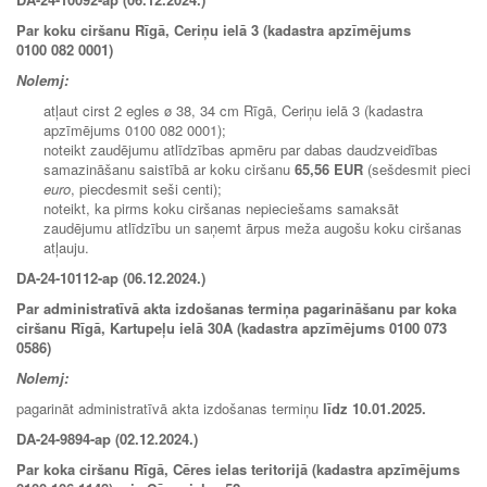
Par koku ciršanu Rīgā, Ceriņu ielā 3 (kadastra apzīmējums
0100 082 0001)
Nolemj:
atļaut cirst 2 egles ø 38, 34 cm Rīgā, Ceriņu ielā 3 (kadastra
apzīmējums 0100 082 0001);
noteikt zaudējumu atlīdzības apmēru par dabas daudzveidības
samazināšanu saistībā ar koku ciršanu
65,56 EUR
(sešdesmit pieci
euro
, piecdesmit seši centi);
noteikt, ka pirms koku ciršanas nepieciešams samaksāt
zaudējumu atlīdzību un saņemt ārpus meža augošu koku ciršanas
atļauju.
DA-24-10112-ap (06.12.2024.)
Par administratīvā akta izdošanas termiņa pagarināšanu par koka
ciršanu Rīgā, Kartupeļu ielā 30A (kadastra apzīmējums 0100 073
0586)
Nolemj:
pagarināt administratīvā akta izdošanas termiņu
līdz
10.01.2025.
DA-24-9894-ap (02.12.2024.)
Par koka ciršanu Rīgā, Cēres ielas teritorijā (kadastra apzīmējums