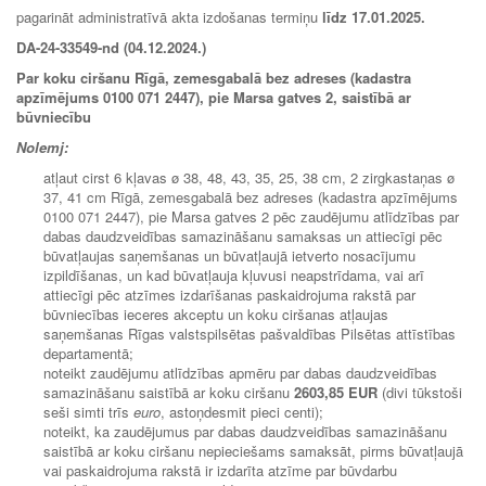
pagarināt administratīvā akta izdošanas termiņu
līdz
17.01.2025.
DA-24-33549-nd (04.12.2024.)
Par koku ciršanu Rīgā, zemesgabalā bez adreses (kadastra
apzīmējums 0100 071 2447), pie Marsa gatves 2, saistībā ar
būvniecību
Nolemj:
atļaut cirst 6 kļavas ø 38, 48, 43, 35, 25, 38 cm, 2 zirgkastaņas ø
37, 41 cm Rīgā, zemesgabalā bez adreses (kadastra apzīmējums
0100 071 2447), pie Marsa gatves 2 pēc zaudējumu atlīdzības par
dabas daudzveidības samazināšanu samaksas un attiecīgi pēc
būvatļaujas saņemšanas un būvatļaujā ietverto nosacījumu
izpildīšanas, un kad būvatļauja kļuvusi neapstrīdama, vai arī
attiecīgi pēc atzīmes izdarīšanas paskaidrojuma rakstā par
būvniecības ieceres akceptu un koku ciršanas atļaujas
saņemšanas Rīgas valstspilsētas pašvaldības Pilsētas attīstības
departamentā;
noteikt zaudējumu atlīdzības apmēru par dabas daudzveidības
samazināšanu saistībā ar koku ciršanu
2603,85 EUR
(divi tūkstoši
seši simti trīs
euro
, astoņdesmit pieci centi);
noteikt, ka zaudējumus par dabas daudzveidības samazināšanu
saistībā ar koku ciršanu nepieciešams samaksāt, pirms būvatļaujā
vai paskaidrojuma rakstā ir izdarīta atzīme par būvdarbu