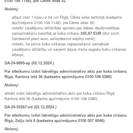
0100 106 1148), pie Cēres ielas 52
Nolemj:
atļaut cirst 1 kļavu ø 54 cm Rīgā, Cēres ielas teritorijā (kadastra
apzīmējums 0100 106 1148), pie Cēres ielas 52;
noteikt zaudējumu atlīdzības apmēru par dabas daudzveidības
samazināšanu saistībā ar koka ciršanu
245,87 EUR
(divi simti
četrdesmit pieci
euro
, astoņdesmit septiņi centi);
noteikt, ka pirms koka ciršanas nepieciešams samaksāt
zaudējumu atlīdzību un saņemt ārpus meža augošu koku ciršanas
atļauju.
DA-24-9895-ap (02.12.2024.)
Par atteikumu izdot labvēlīgu administratīvo aktu par koka ciršanu
Rīgā, Kantora ielā 36 (kadastra apzīmējums 0100 106 0380)
Nolemj:
atteikt izdot labvēlīgu administratīvo aktu par koka ciršanu Rīgā,
Kantora ielā 36 (kadastra apzīmējums 0100 106 0380).
DA-24-33267-nd (02.12.2024.)
Par atteikumu izdot labvēlīgu administratīvo aktu par koka ciršanu
Rīgā, Zeļļu ielā 8 (kadastra apzīmējums 0100 057 0046)
Nolemj: