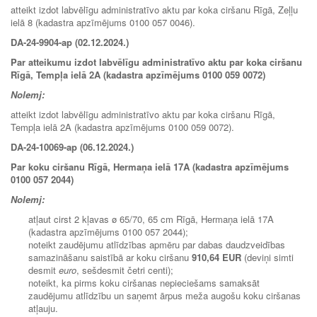
atteikt izdot labvēlīgu administratīvo aktu par koka ciršanu Rīgā, Zeļļu
ielā 8 (kadastra apzīmējums 0100 057 0046).
DA-24-9904-ap (02.12.2024.)
Par atteikumu izdot labvēlīgu administratīvo aktu par koka ciršanu
Rīgā, Tempļa ielā 2A (kadastra apzīmējums 0100 059 0072)
Nolemj:
atteikt izdot labvēlīgu administratīvo aktu par koka ciršanu Rīgā,
Tempļa ielā 2A (kadastra apzīmējums 0100 059 0072).
DA-24-10069-ap (06.12.2024.)
Par koku ciršanu Rīgā, Hermaņa ielā 17A (kadastra apzīmējums
0100 057 2044)
Nolemj:
atļaut cirst 2 kļavas ø 65/70, 65 cm Rīgā, Hermaņa ielā 17A
(kadastra apzīmējums 0100 057 2044);
noteikt zaudējumu atlīdzības apmēru par dabas daudzveidības
samazināšanu saistībā ar koku ciršanu
910,64 EUR
(deviņi simti
desmit
euro
, sešdesmit četri centi);
noteikt, ka pirms koku ciršanas nepieciešams samaksāt
zaudējumu atlīdzību un saņemt ārpus meža augošu koku ciršanas
atļauju.