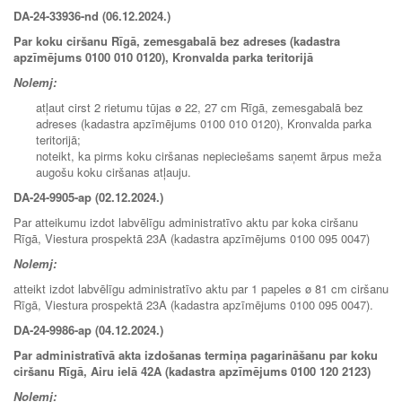
DA-24-33936-nd (06.12.2024.)
Par koku ciršanu Rīgā, zemesgabalā bez adreses (kadastra
apzīmējums 0100 010 0120), Kronvalda parka teritorijā
Nolemj:
atļaut cirst 2 rietumu tūjas ø 22, 27 cm Rīgā, zemesgabalā bez
adreses (kadastra apzīmējums 0100 010 0120), Kronvalda parka
teritorijā;
noteikt, ka pirms koku ciršanas nepieciešams saņemt ārpus meža
augošu koku ciršanas atļauju.
DA-24-9905-ap (02.12.2024.)
Par atteikumu izdot labvēlīgu administratīvo aktu par koka ciršanu
Rīgā, Viestura prospektā 23A (kadastra apzīmējums 0100 095 0047)
Nolemj:
atteikt izdot labvēlīgu administratīvo aktu par 1 papeles ø 81 cm ciršanu
Rīgā, Viestura prospektā 23A (kadastra apzīmējums 0100 095 0047).
DA-24-9986-ap (04.12.2024.)
Par administratīvā akta izdošanas termiņa pagarināšanu par koku
ciršanu Rīgā, Airu ielā 42A (kadastra apzīmējums 0100 120 2123)
Nolemj: