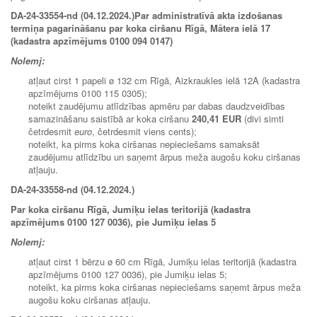
DA-24-33554-nd (04.12.2024.)
Par administratīvā akta izdošanas
termiņa pagarināšanu par koka ciršanu Rīgā, Mātera ielā 17
(kadastra apzīmējums 0100 094 0147)
Nolemj:
atļaut cirst 1 papeli ø 132 cm Rīgā, Aizkraukles ielā 12A (kadastra
apzīmējums 0100 115 0305);
noteikt zaudējumu atlīdzības apmēru par dabas daudzveidības
samazināšanu saistībā ar koka ciršanu
240,41 EUR
(divi simti
četrdesmit
euro
, četrdesmit viens cents);
noteikt, ka pirms koka ciršanas nepieciešams samaksāt
zaudējumu atlīdzību un saņemt ārpus meža augošu koku ciršanas
atļauju.
DA-24-33558-nd (04.12.2024.)
Par koka ciršanu Rīgā, Jumiķu ielas teritorijā (kadastra
apzīmējums 0100 127 0036), pie Jumiķu ielas 5
Nolemj:
atļaut cirst 1 bērzu ø 60 cm Rīgā, Jumiķu ielas teritorijā (kadastra
apzīmējums 0100 127 0036), pie Jumiķu ielas 5;
noteikt, ka pirms koka ciršanas nepieciešams saņemt ārpus meža
augošu koku ciršanas atļauju.