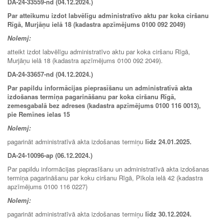
DA-24-33559-nd (04.12.2024.)
Par atteikumu izdot labvēlīgu administratīvo aktu par koka ciršanu
Rīgā, Murjāņu ielā 18 (kadastra apzīmējums 0100 092 2049)
Nolemj:
atteikt izdot labvēlīgu administratīvo aktu par koka ciršanu Rīgā,
Murjāņu ielā 18 (kadastra apzīmējums 0100 092 2049).
DA-24-33657-nd (04.12.2024.)
Par papildu informācijas pieprasīšanu un administratīvā akta
izdošanas termiņa pagarināšanu par koka ciršanu Rīgā,
zemesgabalā bez adreses (kadastra apzīmējums 0100 116 0013),
pie Remīnes ielas 15
Nolemj:
pagarināt administratīvā akta izdošanas termiņu
līdz 24.01.2025.
DA-24-10096-ap (06.12.2024.)
Par papildu informācijas pieprasīšanu un administratīvā akta izdošanas
termiņa pagarināšanu par koku ciršanu Rīgā, Pīkola ielā 42 (kadastra
apzīmējums 0100 116 0227)
Nolemj:
pagarināt administratīvā akta izdošanas termiņu
līdz
30.12.2024.