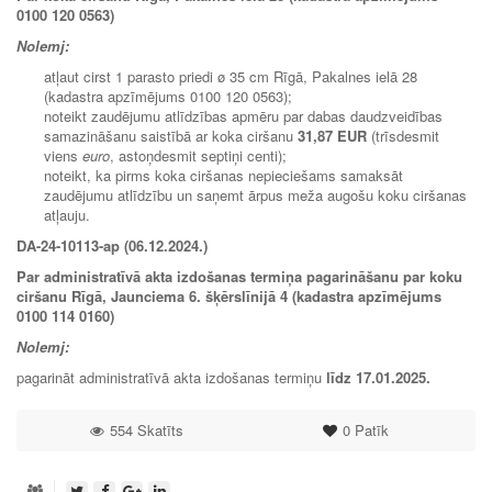
0100 120 0563)
Nolemj:
atļaut cirst 1 parasto priedi ø 35 cm Rīgā, Pakalnes ielā 28
(kadastra apzīmējums 0100 120 0563);
noteikt zaudējumu atlīdzības apmēru par dabas daudzveidības
samazināšanu saistībā ar koka ciršanu
31,87 EUR
(trīsdesmit
viens
euro
, astoņdesmit septiņi centi);
noteikt, ka pirms koka ciršanas nepieciešams samaksāt
zaudējumu atlīdzību un saņemt ārpus meža augošu koku ciršanas
atļauju.
DA-24-10113-ap (06.12.2024.)
Par administratīvā akta izdošanas termiņa pagarināšanu par koku
ciršanu Rīgā, Jaunciema 6. šķērslīnijā 4 (kadastra apzīmējums
0100 114 0160)
Nolemj:
pagarināt administratīvā akta izdošanas termiņu
līdz
17.01.2025
.
554 Skatīts
0
Patīk