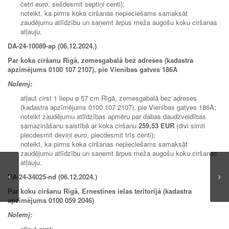
četri
euro
, sešdesmit septiņi centi);
noteikt, ka pirms koka ciršanas nepieciešams samaksāt
zaudējumu atlīdzību un saņemt ārpus meža augošu koku ciršanas
atļauju.
DA-24-10089-ap (06.12.2024.)
Par koka ciršanu Rīgā, zemesgabalā bez adreses (kadastra
apzīmējums 0100 107 2107), pie Vienības gatves 186A
Nolemj:
atļaut cirst 1 liepu ø 57 cm Rīgā, zemesgabalā bez adreses
(kadastra apzīmējums 0100 107 2107), pie Vienības gatves 186A;
noteikt zaudējumu atlīdzības apmēru par dabas daudzveidības
samazināšanu saistībā ar koka ciršanu
259,53 EUR
(divi simti
piecdesmit deviņi
euro
, piecdesmit trīs centi);
noteikt, ka pirms koka ciršanas nepieciešams samaksāt
zaudējumu atlīdzību un saņemt ārpus meža augošu koku ciršanas
atļauju.
DA-24-34025-nd (06.12.2024.)
Par koku ciršanu Rīgā, Ernestīnes ielas teritorijā (kadastra
apzīmējums 0100 059 2046)
Nolemj:
atļaut cirst: