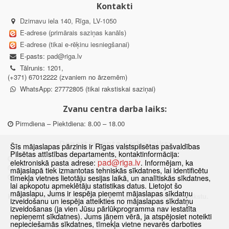
Kontakti
Dzirnavu iela 140, Rīga, LV-1050
E-adrese (primārais saziņas kanāls)
E-adrese (tikai e-rēķinu iesniegšanai)
E-pasts:
pad@riga.lv
Tālrunis: 1201,
(+371) 67012222 (zvaniem no ārzemēm)
WhatsApp: 27772805 (tikai rakstiskai saziņai)
Zvanu centra darba laiks:
Pirmdiena – Piektdiena: 8.00 – 18.00
Departamenta darba laiks:
Šīs mājaslapas pārzinis ir Rīgas valstspilsētas pašvaldības
Pilsētas attīstības departaments, kontaktinformācija:
Pirmdiena, Ceturtdiena: 8.30 – 18.00
pad@riga.lv
elektroniskā pasta adrese:
. Informējam, ka
Otrdiena, Trešdiena: 8.30 – 17.00
mājaslapā tiek izmantotas tehniskās sīkdatnes, lai identificētu
Piektdiena: 8.30 – 15.00
tīmekļa vietnes lietotāju sesijas laikā, un analītiskās sīkdatnes,
lai apkopotu apmeklētāju statistikas datus. Lietojot šo
mājaslapu, Jums ir iespēja pieņemt mājaslapas sīkdatņu
Klātienes konsultācijas pieejamas tikai ar iepriekšēju pierakstu.
izveidošanu un iespēja atteikties no mājaslapas sīkdatņu
izveidošanas (ja vien Jūsu pārlūkprogramma nav iestatīta
nepieņemt sīkdatnes). Jums jāņem vērā, ja atspējosiet noteikti
nepieciešamās sīkdatnes, tīmekļa vietne nevarēs darboties