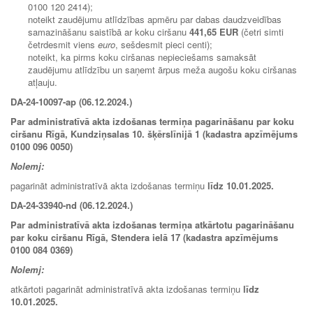
0100 120 2414);
noteikt zaudējumu atlīdzības apmēru par dabas daudzveidības
samazināšanu saistībā ar koku ciršanu
441,65 EUR
(četri simti
četrdesmit viens
euro
, sešdesmit pieci centi);
noteikt, ka pirms koku ciršanas nepieciešams samaksāt
zaudējumu atlīdzību un saņemt ārpus meža augošu koku ciršanas
atļauju.
DA-24-10097-ap (06.12.2024.)
Par administratīvā akta izdošanas termiņa pagarināšanu par koku
ciršanu Rīgā, Kundziņsalas 10. šķērslīnijā 1 (kadastra apzīmējums
0100 096 0050)
Nolemj:
pagarināt administratīvā akta izdošanas termiņu
līdz
10.01.2025
.
DA-24-33940-nd (06.12.2024.)
Par administratīvā akta izdošanas termiņa atkārtotu pagarināšanu
par koku ciršanu Rīgā, Stendera ielā 17 (kadastra apzīmējums
0100 084 0369)
Nolemj:
atkārtoti pagarināt administratīvā akta izdošanas termiņu
līdz
10.01.2025.