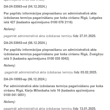
DA-24-33563-nd (04.12.2024.)
Par papildu informācijas pieprasīšanu un administratīvā akta
izdošanas termiņa pagarināšanu par koka ciršanu Rīgā, Latgales
ielā 427 (kadastra apzīmējums 0100 078 2116)
Nolemj:
pagarināt administratīvā akta izdošanas termiņu
līdz 27.01.2025.
DA-24-33943-nd (06.12.2024.)
Par papildu informācijas pieprasīšanu un administratīvā akta
izdošanas termiņa pagarināšanu par koka ciršanu Rīgā, Zvaigžņu
ielā 5 (kadastra apzīmējums 0100 035 0042)
Nolemj:
pagarināt administratīvā akta izdošanas termiņu
līdz 03.02.2025.
DA-24-10093-ap (06.12.2024.)
Par administratīvā akta izdošanas termiņa pagarināšanu par koka
ciršanu Rīgā, Kārļa Mīlenbaha ielā 16 (kadastra apzīmējums
0100 041 0051)
Nolemj:
pagarināt administratīvā akta izdošanas termiņu
līdz
13.01.2025.