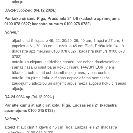
atļauju.
DA-24-33552-nd (04.12.2024.)
Par koku ciršanu Rīgā, Prūšu iela 24 k-8 (kadastra apzīmējums
0100 078 0527; kadastra numurs 0100 078 0782)
Nolemj:
atļaut cirst 5 liepas ø 49, 22, 30/29, 36, 40 cm, 1 apsi ø 27 cm, 3
papeles ø 61, 70, 99 cm, 1 ozolu ø 45 cm Rīgā, Prūšu iela 24 k-8
(kadastra apzīmējums 0100 078 0527; kadastra numurs 0100 078
0782);
noteikt zaudējumu atlīdzības apmēru par dabas daudzveidības
samazināšanu saistībā ar koku ciršanu
1447,01 EUR
(viens
tūkstotis četri simti četrdesmit septiņi
euro
, viens cents);
noteikt, ka pirms koku ciršanas nepieciešams samaksāt
zaudējumu atlīdzību un saņemt ārpus meža augošu koku ciršanas
atļauju.
DA-24-9984-ap (04.12.2024.)
Par atteikumu atļaut cirst koku Rīgā, Ludzas ielā 21 (kadastra
apzīmējums 0100 045 0123)
Nolemj:
atteikt atļaut cirst 1 kļavu ø 45 cm Rīgā, Ludzas ielā 21 (kadastra
apzīmējums 0100 045 0123).