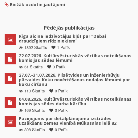
Biežāk uzdotie jautājumi
Pēdējās publikācijas
Rīga aicina iedzīvotājus kļūt par “Dabai
draudzīgiem rīdziniekiem”
1892 Skatīts
1 Patīk
22.07.2026. Kultūrvēsturiskās vērtības noteikšanas
komisijas sēdes lēmumi
61 Skatīts
0 Patīk
27.07.-31.07.2026. Pilsētvides un inženierbūvju
pārvaldes Koku novērtēšanas nodaļas lēmumi par
koku ciršanu
113 Skatīts
0 Patīk
04.08.2026. Kultūrvēsturiskās vērtības noteikšanas
komisijas sēdes darba kārtība
169 Skatīts
0 Patīk
Paziņojums par detālplānojuma izstrādes
uzsākšanu zemes vienībā Mūkusalas ielā 82
808 Skatīts
0 Patīk