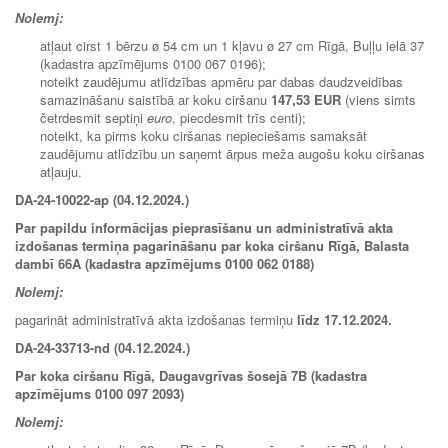
Nolemj:
atļaut cirst 1 bērzu ø 54 cm un 1 kļavu ø 27 cm Rīgā, Buļļu ielā 37
(kadastra apzīmējums 0100 067 0196);
noteikt zaudējumu atlīdzības apmēru par dabas daudzveidības
samazināšanu saistībā ar koku ciršanu
147,53 EUR
(viens simts
četrdesmit septiņi
euro
, piecdesmit trīs centi);
noteikt, ka pirms koku ciršanas nepieciešams samaksāt
zaudējumu atlīdzību un saņemt ārpus meža augošu koku ciršanas
atļauju.
DA-24-10022-ap (04.12.2024.)
Par papildu informācijas pieprasīšanu un administratīvā akta
izdošanas termiņa pagarināšanu par koka ciršanu Rīgā, Balasta
dambī 66A (kadastra apzīmējums 0100 062 0188)
Nolemj:
pagarināt administratīvā akta izdošanas termiņu
līdz 17.12.2024.
DA-24-33713-nd (04.12.2024.)
Par koka ciršanu Rīgā, Daugavgrīvas šosejā 7B (kadastra
apzīmējums 0100 097 2093)
Nolemj: