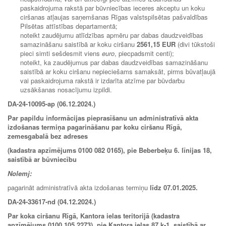
paskaidrojuma rakstā par būvniecības ieceres akceptu un koku
ciršanas atļaujas saņemšanas Rīgas valstspilsētas pašvaldības
Pilsētas attīstības departamentā;
noteikt zaudējumu atlīdzības apmēru par dabas daudzveidības
samazināšanu saistībā ar koku ciršanu
2561,15 EUR
(divi tūkstoši
pieci simti sešdesmit viens
euro
, piecpadsmit centi);
noteikt, ka zaudējumus par dabas daudzveidības samazināšanu
saistībā ar koku ciršanu nepieciešams samaksāt, pirms būvatļaujā
vai paskaidrojuma rakstā ir izdarīta atzīme par būvdarbu
uzsākšanas nosacījumu izpildi.
DA-24-10095-ap (06.12.2024.)
Par papildu informācijas pieprasīšanu un administratīvā akta
izdošanas termiņa pagarināšanu par koku ciršanu Rīgā,
zemesgabalā bez adreses
(kadastra apzīmējums 0100 082 0165), pie Beberbeķu 6. līnijas 18,
saistībā ar būvniecību
Nolemj:
pagarināt administratīvā akta izdošanas termiņu
līdz
07.01.2025.
DA-24-33617-nd (04.12.2024.)
Par koka ciršanu Rīgā, Kantora ielas teritorijā (kadastra
apzīmējums 0100 105 2273), pie Kantora ielas 87 k-1, saistībā ar