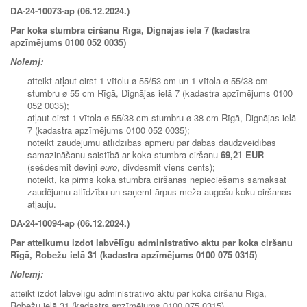
DA-24-10073-ap (06.12.2024.)
Par koka stumbra ciršanu Rīgā, Dignājas ielā 7 (kadastra
apzīmējums 0100 052 0035)
Nolemj:
atteikt atļaut cirst 1 vītolu ø 55/53 cm un 1 vītola ø 55/38 cm
stumbru ø 55 cm Rīgā, Dignājas ielā 7 (kadastra apzīmējums 0100
052 0035);
atļaut cirst 1 vītola ø 55/38 cm stumbru ø 38 cm Rīgā, Dignājas ielā
7 (kadastra apzīmējums 0100 052 0035);
noteikt zaudējumu atlīdzības apmēru par dabas daudzveidības
samazināšanu saistībā ar koka stumbra ciršanu
69,21 EUR
(sešdesmit deviņi
euro
, divdesmit viens cents);
noteikt, ka pirms koka stumbra ciršanas nepieciešams samaksāt
zaudējumu atlīdzību un saņemt ārpus meža augošu koku ciršanas
atļauju.
DA-24-10094-ap (06.12.2024.)
Par atteikumu izdot labvēlīgu administratīvo aktu par koka ciršanu
Rīgā, Robežu ielā 31 (kadastra apzīmējums 0100 075 0315)
Nolemj:
atteikt izdot labvēlīgu administratīvo aktu par koka ciršanu Rīgā,
Robežu ielā 31 (kadastra apzīmējums 0100 075 0315).