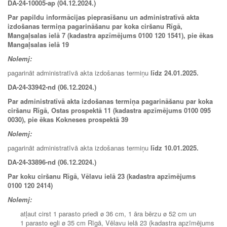
DA-24-10005-ap (04.12.2024.)
Par papildu informācijas pieprasīšanu un administratīvā akta
izdošanas termiņa pagarināšanu par koka ciršanu Rīgā,
Mangaļsalas ielā 7 (kadastra apzīmējums 0100 120 1541), pie ēkas
Mangaļsalas ielā 19
Nolemj:
pagarināt administratīvā akta izdošanas termiņu
līdz 24.01.2025.
DA-24-33942-nd (06.12.2024.)
Par administratīvā akta izdošanas termiņa pagarināšanu par koka
ciršanu Rīgā, Ostas prospektā 11 (kadastra apzīmējums 0100 095
0030), pie ēkas Kokneses prospektā 39
Nolemj:
pagarināt administratīvā akta izdošanas termiņu
līdz
10.01.2025.
DA-24-33896-nd (06.12.2024.)
Par koku ciršanu Rīgā, Vēlavu ielā 23 (kadastra apzīmējums
0100 120 2414)
Nolemj:
atļaut cirst 1 parasto priedi ø 36 cm, 1 āra bērzu ø 52 cm un
1 parasto egli ø 35 cm Rīgā, Vēlavu ielā 23 (kadastra apzīmējums