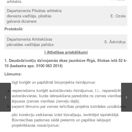
arhitekts
Departamenta Pilsētas arhitekta
dienesta vadītāja, pilsētas
E. Ozola
galvenā dizainere
Protokolē:
Departamenta Arhitektūras
S. Ādmīdiņa
pārvaldes vadītājas palīdze
I Attīstības priekšlikumi
1. Daudzdzīvokļu dzīvojamās ēkas jaunbūve Rīgā, Slokas ielā 52 k-
10 (kadastra apz. 0100 063 2014)
Lēmums:
lūgt koriģēt un papildināt būvprojekta risinājumus:
nepieciešams koriģēt autostāvvietu risinājumus, t.i., neparedzēt
autostāvvietas, kurās iebraukšana paredzēta no zemes vienības
ārpuses (zemes vienības ziemeļu daļā);
saņemt lēmumu par zemes ierīcības projekta izstrādes uzsākšanu;
pēc korekciju veikšanas izdot būvatļauju, ievērtējot iepriekšējā
Būvniecības padomes sēdē pielemto un papildus iekļaujot
projektēšanas nosacījumus: