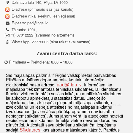
Dzirnavu iela 140, Rīga, LV-1050
E-adrese (primārais saziņas kanāls)
E-adrese (tikai e-rēķinu iesniegšanai)
E-pasts:
pad@riga.lv
Tālrunis: 1201,
(+371) 67012222 (zvaniem no ārzemēm)
WhatsApp: 27772805 (tikai rakstiskai saziņai)
Zvanu centra darba laiks:
Pirmdiena – Piektdiena: 8.00 – 18.00
Departamenta darba laiks:
Šīs mājaslapas pārzinis ir Rīgas valstspilsētas pašvaldības
Pilsētas attīstības departaments, kontaktinformācija:
Pirmdiena, Ceturtdiena: 8.30 – 18.00
pad@riga.lv
elektroniskā pasta adrese:
. Informējam, ka
Otrdiena, Trešdiena: 8.30 – 17.00
mājaslapā tiek izmantotas tehniskās sīkdatnes, lai identificētu
Piektdiena: 8.30 – 15.00
tīmekļa vietnes lietotāju sesijas laikā, un analītiskās sīkdatnes,
lai apkopotu apmeklētāju statistikas datus. Lietojot šo
mājaslapu, Jums ir iespēja pieņemt mājaslapas sīkdatņu
Klātienes konsultācijas pieejamas tikai ar iepriekšēju pierakstu.
izveidošanu un iespēja atteikties no mājaslapas sīkdatņu
izveidošanas (ja vien Jūsu pārlūkprogramma nav iestatīta
nepieņemt sīkdatnes). Jums jāņem vērā, ja atspējosiet noteikti
nepieciešamās sīkdatnes, tīmekļa vietne nevarēs darboties
pilnvērtīgi. Attiestatīt savu piekrišanu sīkdatnēm iespējams
Sākums
Jaunumi
Biežāk uzdotie jautājumi
Lapas karte
Sīkdatnes
sadaļā
, kas atrodas mājaslapas kājenē. Papildus
Sīkdatnes
Kontakti