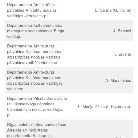
Departamenta Arhitektūras
pārvaldes Arhitektu nodaļas
L. Sarma (G. Kalīte)
vadītājas vietnieces p.i.
Departamenta Kultūrvēsturiskā
mantojuma saglabāšanas Biroja
J. Bērziņš
vadītājs
Departamenta Arhitektūras
pārvaldes Kultūras mantojuma
K. Zīverte
aizsardzības nodaļas vadītāja,
pārvaldes vadītāja vietniece
Departamenta Arhitektūras
pārvaldes Kultūras mantojuma
A. Maderniece
aizsardzības nodaļas vadītājas
vietniece
Departamenta Pilsētvides dizaina
un inženierbūvju pārvaldes
L. Marija Džala (I. Ruzanova)
Inženierbūvju nodaļas vadītājas
p.i
Rīgas valstspilsētas pašvaldības
Ārtelpas un mobilitātes
departamenta Satiksmes