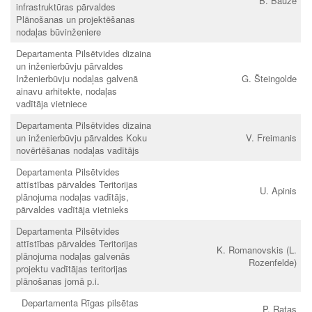
B. Bauze
infrastruktūras pārvaldes
Plānošanas un projektēšanas
nodaļas būvinženiere
Departamenta Pilsētvides dizaina
un inženierbūvju pārvaldes
Inženierbūvju nodaļas galvenā
G. Šteingolde
ainavu arhitekte, nodaļas
vadītāja vietniece
Departamenta Pilsētvides dizaina
un inženierbūvju pārvaldes Koku
V. Freimanis
novērtēšanas nodaļas vadītājs
Departamenta Pilsētvides
attīstības pārvaldes Teritorijas
U. Apinis
plānojuma nodaļas vadītājs,
pārvaldes vadītāja vietnieks
Departamenta Pilsētvides
attīstības pārvaldes Teritorijas
K. Romanovskis (L.
plānojuma nodaļas galvenās
Rozenfelde)
projektu vadītājas teritorijas
plānošanas jomā p.i.
Departamenta Rīgas pilsētas
P. Ratas