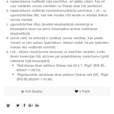
nepieciešams nodibināt ceļa servitūtus, arī gājēju ceļam, kas iet
caur vairākām zemes vienībām no Slokas ielas līdz jaunbūvei;
nepieciešams nodibināt inženierkomunikāciju servitūtus, t.sk., uz
ugunsdzēsības dīķi, kas tiek risināts citā iecerē un atrodas blakus
zemes vienībā;
ugunsdzēsības dīķis jānodod ekspluatācijā vienlaicīgi ar
būvprojekta ieceri vai pirms būvprojekta ieceres nodošanas
ekspluatācijā;
ņemot vērā, ka teritorijā ir vairākas zemes vienības, kas pieder
vienam un tam pašam īpašniekam, iekļaut norādi, ka pie īpašnieku
maiņas tiks nodibināti servitūti;
t.sk., iekļaut nosacījumos atsauces uz saistītām iecerēm, kurās
jāveic korekcijas līdz atzīmes par projektēšanas nosacījumu izpildi
veikšanai šajā būvprojektā:
“Ražošanas ēkas pārbūve Slokas iela 52 k-7, Rīgā” (BIS-BL-
835407-115510);
“Rūpnieciskās ražošanas ēkas pārbūve Slokas ielā 52E, Rīgā”
(BIS-BL-852391-116136).
518 Skatīts
0
Patīk