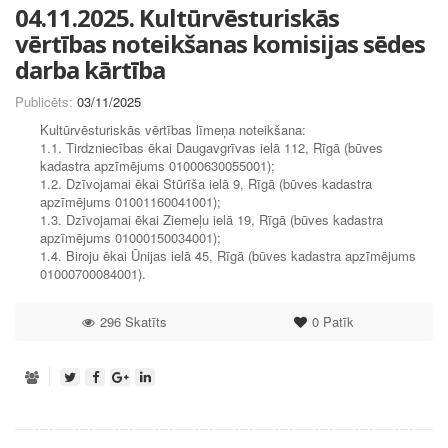
04.11.2025. Kultūrvēsturiskās
vērtības noteikšanas komisijas sēdes
darba kārtība
Publicēts:
03/11/2025
Kultūrvēsturiskās vērtības līmeņa noteikšana:
1.1. Tirdzniecības ēkai Daugavgrīvas ielā 112, Rīgā (būves
kadastra apzīmējums 01000630055001);
1.2. Dzīvojamai ēkai Stūrīša ielā 9, Rīgā (būves kadastra
apzīmējums 01001160041001);
1.3. Dzīvojamai ēkai Ziemeļu ielā 19, Rīgā (būves kadastra
apzīmējums 01000150034001);
1.4. Biroju ēkai Ūnijas ielā 45, Rīgā (būves kadastra apzīmējums
01000700084001).
296 Skatīts
0
Patīk