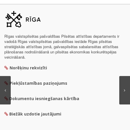
Rīgas valstspilsētas pašvaldības Pilsētas attīstības departaments ir
vadošā Rīgas valstspilsētas pašvaldības iestāde Rīgas pilsētas
stratēģiskās attīstības jomā, galvaspilsētas sabalansētas attīstības
plānošanas nodrošināšanā un pilsētas ekonomikas konkurētspējas
veicināšanā.
Norēķinu rekvizīti
Piekļūstamības paziņojums
Dokumentu iesniegšanas kārtība
Biežāk uzdotie jautājumi