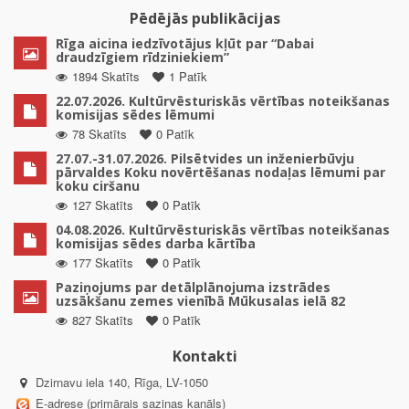
Pēdējās publikācijas
Rīga aicina iedzīvotājus kļūt par “Dabai
draudzīgiem rīdziniekiem”
1894 Skatīts
1 Patīk
22.07.2026. Kultūrvēsturiskās vērtības noteikšanas
komisijas sēdes lēmumi
78 Skatīts
0 Patīk
27.07.-31.07.2026. Pilsētvides un inženierbūvju
pārvaldes Koku novērtēšanas nodaļas lēmumi par
koku ciršanu
127 Skatīts
0 Patīk
04.08.2026. Kultūrvēsturiskās vērtības noteikšanas
komisijas sēdes darba kārtība
177 Skatīts
0 Patīk
Paziņojums par detālplānojuma izstrādes
uzsākšanu zemes vienībā Mūkusalas ielā 82
827 Skatīts
0 Patīk
Kontakti
Dzirnavu iela 140, Rīga, LV-1050
E-adrese (primārais saziņas kanāls)