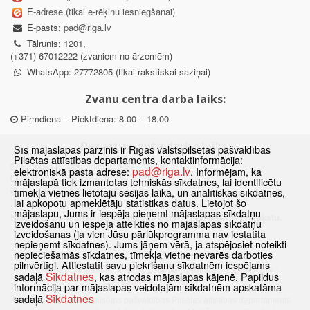
E-adrese (tikai e-rēķinu iesniegšanai)
E-pasts:
pad@riga.lv
Tālrunis: 1201,
(+371) 67012222 (zvaniem no ārzemēm)
WhatsApp: 27772805 (tikai rakstiskai saziņai)
Zvanu centra darba laiks:
Pirmdiena – Piektdiena: 8.00 – 18.00
Departamenta darba laiks:
Šīs mājaslapas pārzinis ir Rīgas valstspilsētas pašvaldības
Pilsētas attīstības departaments, kontaktinformācija:
Pirmdiena, Ceturtdiena: 8.30 – 18.00
pad@riga.lv
elektroniskā pasta adrese:
. Informējam, ka
Otrdiena, Trešdiena: 8.30 – 17.00
mājaslapā tiek izmantotas tehniskās sīkdatnes, lai identificētu
Piektdiena: 8.30 – 15.00
tīmekļa vietnes lietotāju sesijas laikā, un analītiskās sīkdatnes,
lai apkopotu apmeklētāju statistikas datus. Lietojot šo
mājaslapu, Jums ir iespēja pieņemt mājaslapas sīkdatņu
Klātienes konsultācijas pieejamas tikai ar iepriekšēju pierakstu.
izveidošanu un iespēja atteikties no mājaslapas sīkdatņu
izveidošanas (ja vien Jūsu pārlūkprogramma nav iestatīta
nepieņemt sīkdatnes). Jums jāņem vērā, ja atspējosiet noteikti
nepieciešamās sīkdatnes, tīmekļa vietne nevarēs darboties
pilnvērtīgi. Attiestatīt savu piekrišanu sīkdatnēm iespējams
Sākums
Jaunumi
Biežāk uzdotie jautājumi
Lapas karte
Sīkdatnes
sadaļā
, kas atrodas mājaslapas kājenē. Papildus
Sīkdatnes
Kontakti
informācija par mājaslapas veidotajām sīkdatnēm apskatāma
Sīkdatnes
sadaļā
© 2021 Rīgas valstspilsētas pašvaldības Pilsētas attīstības departaments.