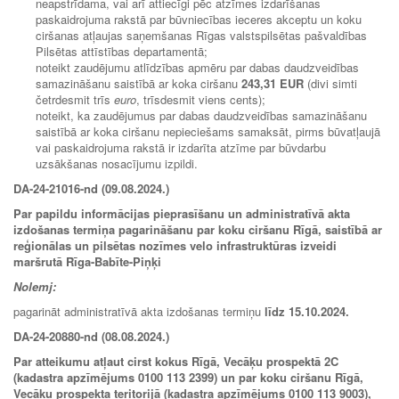
neapstrīdama, vai arī attiecīgi pēc atzīmes izdarīšanas
paskaidrojuma rakstā par būvniecības ieceres akceptu un koku
ciršanas atļaujas saņemšanas Rīgas valstspilsētas pašvaldības
Pilsētas attīstības departamentā;
noteikt zaudējumu atlīdzības apmēru par dabas daudzveidības
samazināšanu saistībā ar koka ciršanu
243,31 EUR
(divi simti
četrdesmit trīs
euro
, trīsdesmit viens cents);
noteikt, ka zaudējumus par dabas daudzveidības samazināšanu
saistībā ar koka ciršanu nepieciešams samaksāt, pirms būvatļaujā
vai paskaidrojuma rakstā ir izdarīta atzīme par būvdarbu
uzsākšanas nosacījumu izpildi.
DA-24-21016-nd (09.08.2024.)
Par papildu informācijas pieprasīšanu un administratīvā akta
izdošanas termiņa pagarināšanu par koku ciršanu Rīgā, saistībā ar
reģionālas un pilsētas nozīmes velo infrastruktūras izveidi
maršrutā Rīga-Babīte-Piņķi
Nolemj:
pagarināt administratīvā akta izdošanas termiņu
līdz
15.10.2024
.
DA-24-20880-nd (08.08.2024.)
Par atteikumu atļaut cirst kokus Rīgā, Vecāķu prospektā 2C
(kadastra apzīmējums 0100 113 2399) un par koku ciršanu Rīgā,
Vecāķu prospekta teritorijā (kadastra apzīmējums 0100 113 9003),