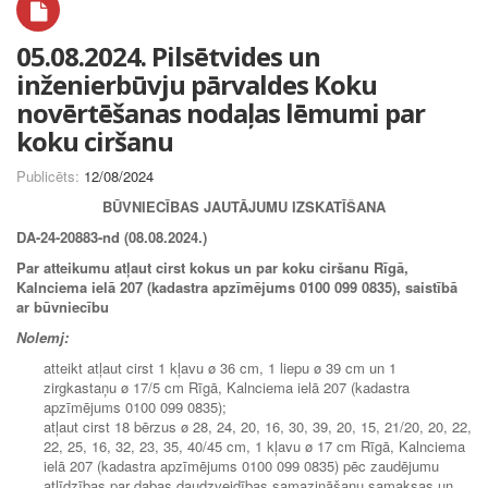
05.08.2024. Pilsētvides un
inženierbūvju pārvaldes Koku
novērtēšanas nodaļas lēmumi par
koku ciršanu
Publicēts:
12/08/2024
BŪVNIECĪBAS JAUTĀJUMU IZSKATĪŠANA
DA-24-20883-nd (08.08.2024.)
Par atteikumu atļaut cirst kokus un par koku ciršanu Rīgā,
Kalnciema ielā 207 (kadastra apzīmējums 0100 099 0835), saistībā
ar būvniecību
Nolemj:
atteikt atļaut cirst 1 kļavu ø 36 cm, 1 liepu ø 39 cm un 1
zirgkastaņu ø 17/5 cm Rīgā, Kalnciema ielā 207 (kadastra
apzīmējums 0100 099 0835);
atļaut cirst 18 bērzus ø 28, 24, 20, 16, 30, 39, 20, 15, 21/20, 20, 22,
22, 25, 16, 32, 23, 35, 40/45 cm, 1 kļavu ø 17 cm Rīgā, Kalnciema
ielā 207 (kadastra apzīmējums 0100 099 0835) pēc zaudējumu
atlīdzības par dabas daudzveidības samazināšanu samaksas un