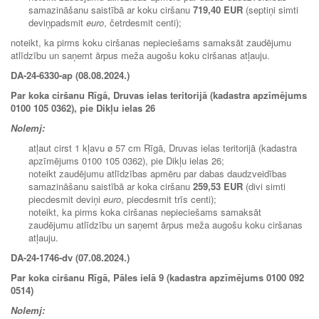
samazināšanu saistībā ar koku ciršanu
719,40 EUR
(septiņi simti
deviņpadsmit
euro
, četrdesmit centi);
noteikt, ka pirms koku ciršanas nepieciešams samaksāt zaudējumu
atlīdzību un saņemt ārpus meža augošu koku ciršanas atļauju.
DA-24-6330-ap (08.08.2024.)
Par koka ciršanu Rīgā, Druvas ielas teritorijā (kadastra apzīmējums
0100 105 0362), pie Dikļu ielas 26
Nolemj:
atļaut cirst 1 kļavu ø 57 cm Rīgā, Druvas ielas teritorijā (kadastra
apzīmējums 0100 105 0362), pie Dikļu ielas 26;
noteikt zaudējumu atlīdzības apmēru par dabas daudzveidības
samazināšanu saistībā ar koka ciršanu
259,53 EUR
(divi simti
piecdesmit deviņi
euro
, piecdesmit trīs centi);
noteikt, ka pirms koka ciršanas nepieciešams samaksāt
zaudējumu atlīdzību un saņemt ārpus meža augošu koku ciršanas
atļauju.
DA-24-1746-dv (07.08.2024.)
Par koka ciršanu Rīgā, Pāles ielā 9 (kadastra apzīmējums 0100 092
0514)
Nolemj: