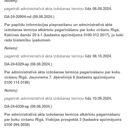
Nolemj:
pagarināt administratīvā akta izdošanas termiņu
līdz
06.09.2024
.
DA-24-20904-nd (09.08.2024.)
Par papildu informācijas pieprasīšanu un administratīvā akta
izdošanas termiņa atkārtotu pagarināšanu par koku ciršanu Rīgā,
Katrīnas dambī 20 k-1 (kadastra apzīmējums 0100 012 2017), jo koki
rada bīstamību īpašumam
Nolemj:
pagarināt administratīvā akta izdošanas termiņu
līdz 08.10.2024.
DA-24-6329-ap (08.08.2024.)
Par administratīvā akta izdošanas termiņa pagarināšanu par koku
ciršanu Rīgā, Jaunciema 7. šķērslīnijā 8 (kadastra apzīmējums
0100 114 0196)
Nolemj:
pagarināt administratīvā akta izdošanas termiņu
līdz
10.09.2024
.
DA-24-6339-ap (09.08.2024.)
Par administratīvā akta izdošanas termiņa atkārtotu pagarināšanu
par koku ciršanu Rīgā, Visbijas prospektā 3 (kadastra apzīmējums
0100 094 0038)