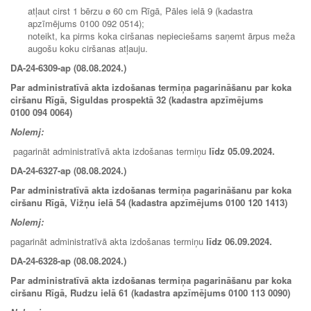
atļaut cirst 1 bērzu ø 60 cm Rīgā, Pāles ielā 9 (kadastra
apzīmējums 0100 092 0514);
noteikt, ka pirms koka ciršanas nepieciešams saņemt ārpus meža
augošu koku ciršanas atļauju.
DA-24-6309-ap (08.08.2024.)
Par administratīvā akta izdošanas termiņa pagarināšanu par koka
ciršanu Rīgā, Siguldas prospektā 32 (kadastra apzīmējums
0100 094 0064)
Nolemj:
pagarināt administratīvā akta izdošanas termiņu
līdz
05.09.2024
.
DA-24-6327-ap (08.08.2024.)
Par administratīvā akta izdošanas termiņa pagarināšanu par koka
ciršanu Rīgā, Vižņu ielā 54 (kadastra apzīmējums 0100 120 1413)
Nolemj:
pagarināt administratīvā akta izdošanas termiņu
līdz
06.09.2024
.
DA-24-6328-ap (08.08.2024.)
Par administratīvā akta izdošanas termiņa pagarināšanu par koka
ciršanu Rīgā, Rudzu ielā 61 (kadastra apzīmējums 0100 113 0090)