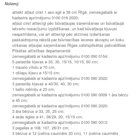
Nolemj:
atteikt atļaut cirst 1 aso egli ø 38 cm Rīgā, zemesgabalā ar
kadastra apzīmējumu 0100 016 2020;
atļaut cirst attiecīgi pēc būvatļaujas saņemšanas un būvatļaujā
ietverto nosacījumu izpildīšanas, un kad būvatļauja kļuvusi
neapstrīdama, vai arī attiecīgi pēc atzīmes izdarīšanas
paskaidrojuma rakstā par būvniecības ieceres akceptu un koku
ciršanas atļaujas saņemšanas Rīgas valstspilsētas pašvaldības
Pilsētas attīstības departamentā:
zemesgabalā ar kadastra apzīmējumu 0100 090 0154:
5 parastās kļavas ø 33, 35, 15/15, 10/15, 60 cm;
1 trauslo vītolu ø 70 cm;
1 ošlapu kļavu ø 15/15 cm;
zemesgabalā ar kadastra apzīmējumu 0100 090 2022:
3 parastās kļavas ø 40/30, 40, 30 cm;
1 balto robīniju ø 23 cm;
zemesgabalā ar kadastra apzīmējumu 0100 090 0009 1 āra bērzu
ø 45 cm;
zemesgabalā ar kadastra apzīmējumu 0100 090 2020:
3 āra bērzus ø 33, 35, 25 cm;
4 asās egles ø 41, 38/29, 20, 15/15 cm;
zemesgabalā ar kadastra apzīmējumu 0100 090 0013:
3 papeles ø 108, 107, 26/31 cm;
3 bērzus ø 12 (celma caurmērs 20 cm), 11 (celma caurmērs