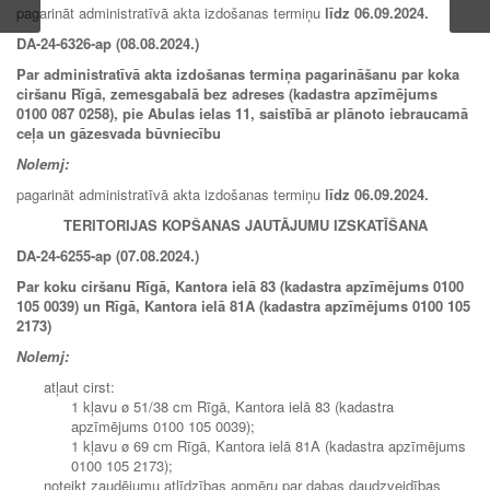
pagarināt administratīvā akta izdošanas termiņu
līdz
06.09.2024
.
DA-24-6326-ap (08.08.2024.)
Par administratīvā akta izdošanas termiņa pagarināšanu par koka
ciršanu Rīgā, zemesgabalā bez adreses (kadastra apzīmējums
0100 087 0258), pie Abulas ielas 11, saistībā ar plānoto iebraucamā
ceļa un gāzesvada būvniecību
Nolemj:
pagarināt administratīvā akta izdošanas termiņu
līdz
06.09.2024
.
TERITORIJAS KOPŠANAS JAUTĀJUMU IZSKATĪŠANA
DA-24-6255-ap (07.08.2024.)
Par koku ciršanu Rīgā, Kantora ielā 83 (kadastra apzīmējums 0100
105 0039) un Rīgā, Kantora ielā 81A (kadastra apzīmējums 0100 105
2173)
Nolemj:
atļaut cirst:
1 kļavu ø 51/38 cm Rīgā, Kantora ielā 83 (kadastra
apzīmējums 0100 105 0039);
1 kļavu ø 69 cm Rīgā, Kantora ielā 81A (kadastra apzīmējums
0100 105 2173);
noteikt zaudējumu atlīdzības apmēru par dabas daudzveidības