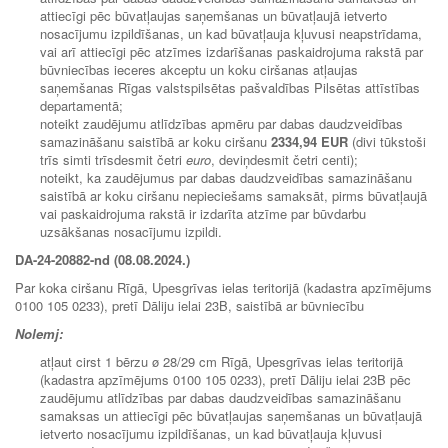
attiecīgi pēc būvatļaujas saņemšanas un būvatļaujā ietverto
nosacījumu izpildīšanas, un kad būvatļauja kļuvusi neapstrīdama,
vai arī attiecīgi pēc atzīmes izdarīšanas paskaidrojuma rakstā par
būvniecības ieceres akceptu un koku ciršanas atļaujas
saņemšanas Rīgas valstspilsētas pašvaldības Pilsētas attīstības
departamentā;
noteikt zaudējumu atlīdzības apmēru par dabas daudzveidības
samazināšanu saistībā ar koku ciršanu
2334,94 EUR
(divi tūkstoši
trīs simti trīsdesmit četri
euro
, deviņdesmit četri centi);
noteikt, ka zaudējumus par dabas daudzveidības samazināšanu
saistībā ar koku ciršanu nepieciešams samaksāt, pirms būvatļaujā
vai paskaidrojuma rakstā ir izdarīta atzīme par būvdarbu
uzsākšanas nosacījumu izpildi.
DA-24-20882-nd (08.08.2024.)
Par koka ciršanu Rīgā, Upesgrīvas ielas teritorijā (kadastra apzīmējums
0100 105 0233), pretī Dāliju ielai 23B, saistībā ar būvniecību
Nolemj:
atļaut cirst 1 bērzu ø 28/29 cm Rīgā, Upesgrīvas ielas teritorijā
(kadastra apzīmējums 0100 105 0233), pretī Dāliju ielai 23B pēc
zaudējumu atlīdzības par dabas daudzveidības samazināšanu
samaksas un attiecīgi pēc būvatļaujas saņemšanas un būvatļaujā
ietverto nosacījumu izpildīšanas, un kad būvatļauja kļuvusi