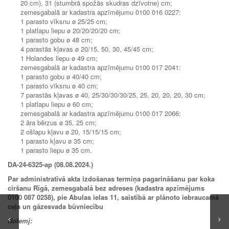
20 cm), 31 (stumbrā spožās skudras dzīvotne) cm;
zemesgabalā ar kadastra apzīmējumu 0100 016 0227:
1 parasto vīksnu ø 25/25 cm;
1 platlapu liepu ø 20/20/20/20 cm;
1 parasto gobu ø 48 cm;
4 parastās kļavas ø 20/15, 50, 30, 45/45 cm;
1 Holandes liepu ø 49 cm;
zemesgabalā ar kadastra apzīmējumu 0100 017 2041:
1 parasto gobu ø 40/40 cm;
1 parasto vīksnu ø 40 cm;
7 parastās kļavas ø 40, 25/30/30/30/25, 25, 20, 20, 20, 30 cm;
1 platlapu liepu ø 60 cm;
zemesgabalā ar kadastra apzīmējumu 0100 017 2066:
2 āra bērzus ø 35, 25 cm;
2 ošlapu kļavu ø 20, 15/15/15 cm;
1 parasto kļavu ø 35 cm;
1 parasto liepu ø 35 cm.
DA-24-6325-ap (08.08.2024.)
Par administratīvā akta izdošanas termiņa pagarināšanu par koka
ciršanu Rīgā, zemesgabalā bez adreses (kadastra apzīmējums
0100 087 0258), pie Abulas ielas 11, saistībā ar plānoto iebraucamā
ceļa un gāzesvada būvniecību
Nolemj: