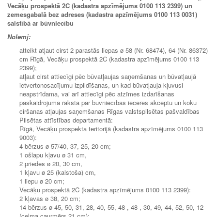
Vecāķu prospektā 2C (kadastra apzīmējums 0100 113 2399) un
zemesgabalā bez adreses (kadastra apzīmējums 0100 113 0031)
saistībā ar būvniecību
Nolemj:
atteikt atļaut cirst 2 parastās liepas ø 58 (Nr. 68474), 64 (Nr. 86372)
cm Rīgā, Vecāķu prospektā 2C (kadastra apzīmējums 0100 113
2399);
atļaut cirst attiecīgi pēc būvatļaujas saņemšanas un būvatļaujā
ietvertonosacījumu izpildīšanas, un kad būvatļauja kļuvusi
neapstrīdama, vai arī attiecīgi pēc atzīmes izdarīšanas
paskaidrojuma rakstā par būvniecības ieceres akceptu un koku
ciršanas atļaujas saņemšanas Rīgas valstspilsētas pašvaldības
Pilsētas attīstības departamentā:
Rīgā, Vecāķu prospekta teritorijā (kadastra apzīmējums 0100 113
9003):
4 bērzus ø 57/40, 37, 25, 20 cm;
1 ošlapu kļavu ø 31 cm,
2 priedes ø 20, 30 cm,
1 kļavu ø 25 (kalstoša) cm,
1 liepu ø 20 cm;
Vecāķu prospektā 2C (kadastra apzīmējums 0100 113 2399):
2 kļavas ø 38, 20 cm;
14 bērzus ø 45, 50, 31, 28, 40, 55, 48 , 48 , 30, 49, 44, 52, 50, 12
(celma caurmērs 21 cm);