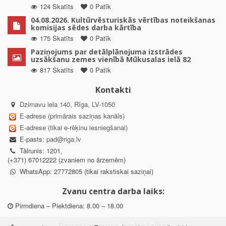
124 Skatīts
0 Patīk
04.08.2026. Kultūrvēsturiskās vērtības noteikšanas
komisijas sēdes darba kārtība
175 Skatīts
0 Patīk
Paziņojums par detālplānojuma izstrādes
uzsākšanu zemes vienībā Mūkusalas ielā 82
817 Skatīts
0 Patīk
Kontakti
Dzirnavu iela 140, Rīga, LV-1050
E-adrese (primārais saziņas kanāls)
E-adrese (tikai e-rēķinu iesniegšanai)
E-pasts:
pad@riga.lv
Tālrunis: 1201,
(+371) 67012222 (zvaniem no ārzemēm)
WhatsApp: 27772805 (tikai rakstiskai saziņai)
Zvanu centra darba laiks:
Pirmdiena – Piektdiena: 8.00 – 18.00
Departamenta darba laiks: