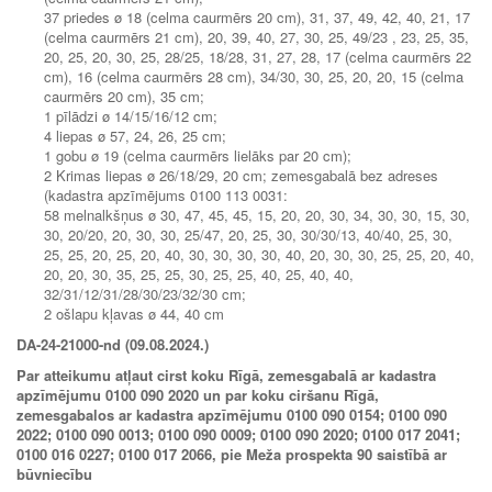
37 priedes ø 18 (celma caurmērs 20 cm), 31, 37, 49, 42, 40, 21, 17
(celma caurmērs 21 cm), 20, 39, 40, 27, 30, 25, 49/23 , 23, 25, 35,
20, 25, 20, 30, 25, 28/25, 18/28, 31, 27, 28, 17 (celma caurmērs 22
cm), 16 (celma caurmērs 28 cm), 34/30, 30, 25, 20, 20, 15 (celma
caurmērs 20 cm), 35 cm;
1 pīlādzi ø 14/15/16/12 cm;
4 liepas ø 57, 24, 26, 25 cm;
1 gobu ø 19 (celma caurmērs lielāks par 20 cm);
2 Krimas liepas ø 26/18/29, 20 cm; zemesgabalā bez adreses
(kadastra apzīmējums 0100 113 0031:
58 melnalkšņus ø 30, 47, 45, 45, 15, 20, 20, 30, 34, 30, 30, 15, 30,
30, 20/20, 20, 30, 30, 25/47, 20, 25, 30, 30/30/13, 40/40, 25, 30,
25, 25, 20, 25, 20, 40, 30, 30, 30, 30, 40, 20, 30, 30, 25, 25, 20, 40,
20, 20, 30, 35, 25, 25, 30, 25, 25, 40, 25, 40, 40,
32/31/12/31/28/30/23/32/30 cm;
2 ošlapu kļavas ø 44, 40 cm
DA-24-21000-nd (09.08.2024.)
Par atteikumu atļaut cirst koku Rīgā, zemesgabalā ar kadastra
apzīmējumu 0100 090 2020 un par koku ciršanu Rīgā,
zemesgabalos ar kadastra apzīmējumu 0100 090 0154; 0100 090
2022; 0100 090 0013; 0100 090 0009; 0100 090 2020; 0100 017 2041;
0100 016 0227; 0100 017 2066, pie Meža prospekta 90 saistībā ar
būvniecību