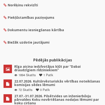
Norēķinu rekvizīti
Piekļūstamības paziņojums
Dokumentu iesniegšanas kārtība
Biežāk uzdotie jautājumi
Pēdējās publikācijas
Rīga aicina iedzīvotājus kļūt par “Dabai
draudzīgiem rīdziniekiem”
1894 Skatīts
1 Patīk
22.07.2026. Kultūrvēsturiskās vērtības noteikšanas
komisijas sēdes lēmumi
72 Skatīts
0 Patīk
27.07.-31.07.2026. Pilsētvides un inženierbūvju
pārvaldes Koku novērtēšanas nodaļas lēmumi par
koku ciršanu