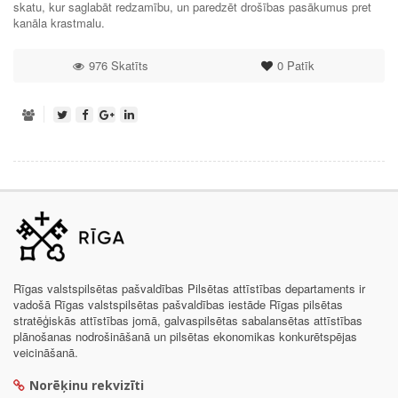
skatu, kur saglabāt redzamību, un paredzēt drošības pasākumus pret
kanāla krastmalu.
976 Skatīts
0
Patīk
Rīgas valstspilsētas pašvaldības Pilsētas attīstības departaments ir
vadošā Rīgas valstspilsētas pašvaldības iestāde Rīgas pilsētas
stratēģiskās attīstības jomā, galvaspilsētas sabalansētas attīstības
plānošanas nodrošināšanā un pilsētas ekonomikas konkurētspējas
veicināšanā.
Norēķinu rekvizīti