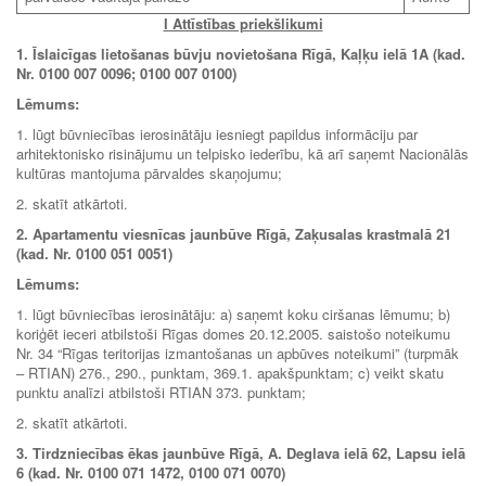
I Attīstības priekšlikumi
1. Īslaicīgas lietošanas būvju novietošana Rīgā, Kaļķu ielā 1A (kad.
Nr. 0100 007 0096; 0100 007 0100)
Lēmums:
1. lūgt būvniecības ierosinātāju iesniegt papildus informāciju par
arhitektonisko risinājumu un telpisko iederību, kā arī saņemt Nacionālās
kultūras mantojuma pārvaldes skaņojumu;
2. skatīt atkārtoti.
2. Apartamentu viesnīcas jaunbūve Rīgā, Zaķusalas krastmalā 21
(kad. Nr. 0100 051 0051)
Lēmums:
1. lūgt būvniecības ierosinātāju: a) saņemt koku ciršanas lēmumu; b)
koriģēt ieceri atbilstoši Rīgas domes 20.12.2005. saistošo noteikumu
Nr. 34 “Rīgas teritorijas izmantošanas un apbūves noteikumi” (turpmāk
– RTIAN) 276., 290., punktam, 369.1. apakšpunktam; c) veikt skatu
punktu analīzi atbilstoši RTIAN 373. punktam;
2. skatīt atkārtoti.
3.
Tirdzniecības ēkas jaunbūve Rīgā, A. Deglava ielā 62, Lapsu ielā
6 (kad. Nr. 0100 071 1472, 0100 071 0070)