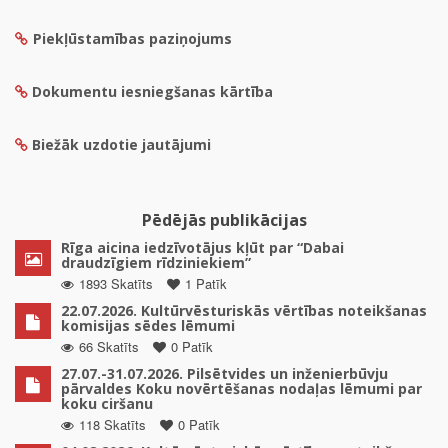
Piekļūstamības paziņojums
Dokumentu iesniegšanas kārtība
Biežāk uzdotie jautājumi
Pēdējās publikācijas
Rīga aicina iedzīvotājus kļūt par “Dabai
draudzīgiem rīdziniekiem”
1893 Skatīts
1 Patīk
22.07.2026. Kultūrvēsturiskās vērtības noteikšanas
komisijas sēdes lēmumi
66 Skatīts
0 Patīk
27.07.-31.07.2026. Pilsētvides un inženierbūvju
pārvaldes Koku novērtēšanas nodaļas lēmumi par
koku ciršanu
118 Skatīts
0 Patīk