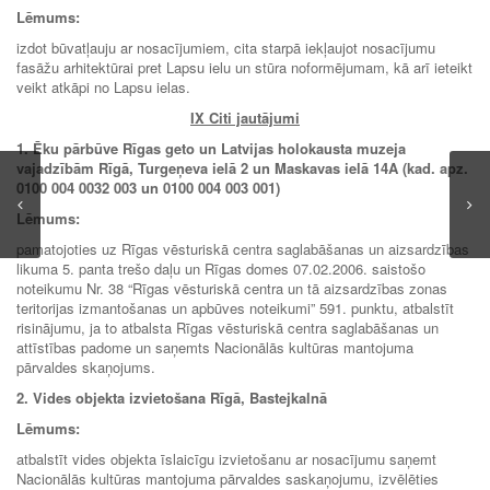
Lēmums:
izdot būvatļauju ar nosacījumiem, cita starpā iekļaujot nosacījumu
fasāžu arhitektūrai pret Lapsu ielu un stūra noformējumam, kā arī ieteikt
veikt atkāpi no Lapsu ielas.
IX Citi jautājumi
1. Ēku pārbūve Rīgas geto un Latvijas holokausta muzeja
vajadzībām Rīgā, Turgeņeva ielā 2 un Maskavas ielā 14A (kad. apz.
0100 004 0032 003 un 0100 004 003 001)
Lēmums:
pamatojoties uz Rīgas vēsturiskā centra saglabāšanas un aizsardzības
likuma 5. panta trešo daļu un Rīgas domes 07.02.2006. saistošo
noteikumu Nr. 38 “Rīgas vēsturiskā centra un tā aizsardzības zonas
teritorijas izmantošanas un apbūves noteikumi” 591. punktu, atbalstīt
risinājumu, ja to atbalsta Rīgas vēsturiskā centra saglabāšanas un
attīstības padome un saņemts Nacionālās kultūras mantojuma
pārvaldes skaņojums.
2. Vides objekta izvietošana Rīgā, Bastejkalnā
Lēmums:
atbalstīt vides objekta īslaicīgu izvietošanu ar nosacījumu saņemt
Nacionālās kultūras mantojuma pārvaldes saskaņojumu, izvēlēties