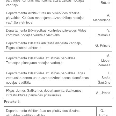
pārvaldes Kultūras mantojuma aizsardzības nodaļas
Brūzis
vadītājs
Departamenta Arhitektūras un pilsētvides dizaina
A.
pārvaldes Kultūras mantojuma aizsardzības nodaļas
Maderniece
vadītāja vietniece
Departamenta Būvniecības kontroles pārvaldes Vides
V.
kontroles nodaļas vadītāja vietnieks
Freimanis
Departamenta Pilsētas arhitekta dienesta vadītājs,
G. Princis
Rīgas pilsētas arhitekts
M.
Departamenta Pilsētvides attīstības pārvaldes
Liepa-
Teritorijas plānojuma nodaļas vadītāja
Zemeša
Departamenta Pilsētvides attīstības pārvaldes Rīgas
I.
vēsturiskā centra un tā aizsardzības zonas plānošanas
Staša
nodaļas vadītāja
Šaršūne
Rīgas domes Satiksmes departamenta Satiksmes
A. Urtāns
infrastruktūras pārvaldes priekšnieks
Protokolē:
Departamenta Arhitektūras un pilsētvides dizaina
G.
pārvaldes vadītāja palīdze
Aurīte