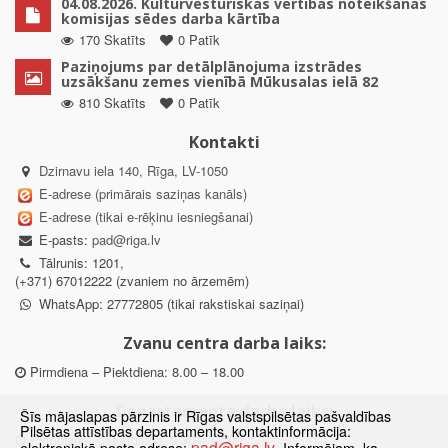
04.08.2026. Kultūrvēsturiskās vērtības noteikšanas
komisijas sēdes darba kārtība
170 Skatīts
0 Patīk
Paziņojums par detālplānojuma izstrādes
uzsākšanu zemes vienībā Mūkusalas ielā 82
810 Skatīts
0 Patīk
Kontakti
Dzirnavu iela 140, Rīga, LV-1050
E-adrese (primārais saziņas kanāls)
E-adrese (tikai e-rēķinu iesniegšanai)
E-pasts:
pad@riga.lv
Tālrunis: 1201,
(+371) 67012222 (zvaniem no ārzemēm)
WhatsApp: 27772805 (tikai rakstiskai saziņai)
Zvanu centra darba laiks:
Pirmdiena – Piektdiena: 8.00 – 18.00
Departamenta darba laiks:
Šīs mājaslapas pārzinis ir Rīgas valstspilsētas pašvaldības
Pilsētas attīstības departaments, kontaktinformācija:
Pirmdiena, Ceturtdiena: 8.30 – 18.00
pad@riga.lv