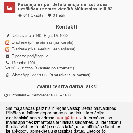
Paziņojums par detālplānojuma izstrādes
uzsākšanu zemes vienībā Mūkusalas ielā 82
841 Skatīts
0 Patīk
Kontakti
Dzirnavu iela 140, Rīga, LV-1050
E-adrese (primārais saziņas kanāls)
E-adrese (tikai e-rēķinu iesniegšanai)
E-pasts:
pad@riga.lv
Tālrunis: 1201,
(+371) 67012222 (zvaniem no ārzemēm)
WhatsApp: 27772805 (tikai rakstiskai saziņai)
Zvanu centra darba laiks:
Pirmdiena – Piektdiena: 8.00 – 18.00
Departamenta darba laiks:
Šīs mājaslapas pārzinis ir Rīgas valstspilsētas pašvaldības
Pilsētas attīstības departaments, kontaktinformācija:
Pirmdiena, Ceturtdiena: 8.30 – 18.00
pad@riga.lv
elektroniskā pasta adrese:
. Informējam, ka
Otrdiena, Trešdiena: 8.30 – 17.00
mājaslapā tiek izmantotas tehniskās sīkdatnes, lai identificētu
Piektdiena: 8.30 – 15.00
tīmekļa vietnes lietotāju sesijas laikā, un analītiskās sīkdatnes,
lai apkopotu apmeklētāju statistikas datus. Lietojot šo