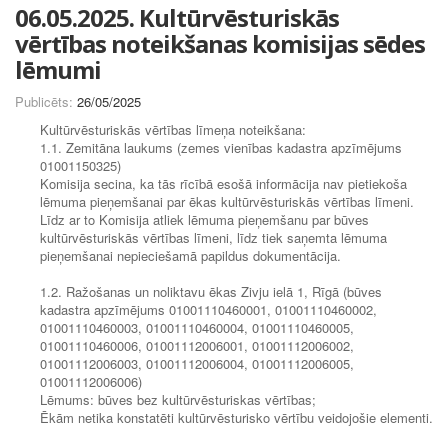
06.05.2025. Kultūrvēsturiskās
vērtības noteikšanas komisijas sēdes
lēmumi
Publicēts:
26/05/2025
Kultūrvēsturiskās vērtības līmeņa noteikšana:
1.1. Zemitāna laukums (zemes vienības kadastra apzīmējums
01001150325)
Komisija secina, ka tās rīcībā esošā informācija nav pietiekoša
lēmuma pieņemšanai par ēkas kultūrvēsturiskās vērtības līmeni.
Līdz ar to Komisija atliek lēmuma pieņemšanu par būves
kultūrvēsturiskās vērtības līmeni, līdz tiek saņemta lēmuma
pieņemšanai nepieciešamā papildus dokumentācija.
1.2. Ražošanas un noliktavu ēkas Zivju ielā 1, Rīgā (būves
kadastra apzīmējums 01001110460001, 01001110460002,
01001110460003, 01001110460004, 01001110460005,
01001110460006, 01001112006001, 01001112006002,
01001112006003, 01001112006004, 01001112006005,
01001112006006)
Lēmums: būves bez kultūrvēsturiskas vērtības;
Ēkām netika konstatēti kultūrvēsturisko vērtību veidojošie elementi.