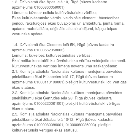
1.3. Dzīvojamā ēka Apes ielā 10, Rīgā (būves kadastra
apzīmējums 01000860059001)
Lēmums: būve ar nelielu kultūrvēsturisku vērtību;
Ēkas kultūrvēsturisko vērtību veidojošie elementi: būvniecības
periodu raksturojošs ēkas būvapjoms un arhitektūra, jumta forma,
apdares materialitāte, oriģinālie ailu aizpildījumi, kāpņu telpas
vēsturiskā apdare.
1.4. Dzīvojamā ēka Cieceres ielā 5B, Rīgā (būves kadastra
apzīmējums 01000562058003)
Lēmums: būve bez kultūrvēsturiskas vērtības;
Ēkai netika konstatēti kultūrvēsturisko vērtību veidojošie elementi.
Kultūrvēsturiskās vērtības līmeņa novērtējuma saskaņošana:
2.1. Komisija atbalsta Nacionālās kultūras mantojuma pārvaldes
priekšlikumu ēkai Elizabetes ielā 17, Rīgā (būves kadastra
apzīmējums 01000110109001) piešķirt kultūrvēsturiski ļoti vērtīgas
ēkas statusu.
2.2. Komisija atbalsta Nacionālās kultūras mantojuma pārvaldes
priekšlikumu ēkai Ģertrūdes ielā 28, Rīgā (būves kadastra
apzīmējums 01000220081001) piešķirt kultūrvēsturiski vērtīgas
ēkas statusu.
2.3. Komisija atbalsta Nacionālās kultūras mantojuma pārvaldes
priekšlikumu ēkai Jēkaba ielā 10/12, Rīgā (būves kadastra
apzīmējums 01000080086001, 01000080086003) piešķirt
kultūrvēsturiski vērtīgas ēkas statusu.