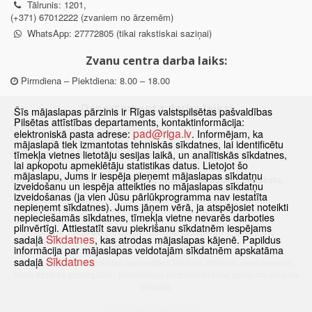
Tālrunis: 1201,
(+371) 67012222 (zvaniem no ārzemēm)
WhatsApp: 27772805 (tikai rakstiskai saziņai)
Zvanu centra darba laiks:
Pirmdiena – Piektdiena: 8.00 – 18.00
Departamenta darba laiks:
Šīs mājaslapas pārzinis ir Rīgas valstspilsētas pašvaldības
Pilsētas attīstības departaments, kontaktinformācija:
Pirmdiena, Ceturtdiena: 8.30 – 18.00
pad@riga.lv
elektroniskā pasta adrese:
. Informējam, ka
Otrdiena, Trešdiena: 8.30 – 17.00
mājaslapā tiek izmantotas tehniskās sīkdatnes, lai identificētu
Piektdiena: 8.30 – 15.00
tīmekļa vietnes lietotāju sesijas laikā, un analītiskās sīkdatnes,
lai apkopotu apmeklētāju statistikas datus. Lietojot šo
mājaslapu, Jums ir iespēja pieņemt mājaslapas sīkdatņu
Klātienes konsultācijas pieejamas tikai ar iepriekšēju pierakstu.
izveidošanu un iespēja atteikties no mājaslapas sīkdatņu
izveidošanas (ja vien Jūsu pārlūkprogramma nav iestatīta
nepieņemt sīkdatnes). Jums jāņem vērā, ja atspējosiet noteikti
nepieciešamās sīkdatnes, tīmekļa vietne nevarēs darboties
pilnvērtīgi. Attiestatīt savu piekrišanu sīkdatnēm iespējams
Sākums
Jaunumi
Biežāk uzdotie jautājumi
Lapas karte
Sīkdatnes
sadaļā
, kas atrodas mājaslapas kājenē. Papildus
Sīkdatnes
Kontakti
informācija par mājaslapas veidotajām sīkdatnēm apskatāma
Sīkdatnes
sadaļā
© 2021 Rīgas valstspilsētas pašvaldības Pilsētas attīstības departaments.
Visas tiesības aizsargātas
·
Informācijas pārpublicēšanas gadījumā atsauce
obligāta.