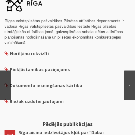
Rīgas valstspilsētas pašvaldības Pilsētas attīstības departaments ir
vadošā Rīgas valstspilsētas pašvaldības iestāde Rīgas pilsētas
stratēģiskās attīstības jomā, galvaspilsētas sabalansētas attīstības
plānošanas nodrošināšanā un pilsētas ekonomikas konkurētspējas
veicināšanā.
Norēķinu rekvizīti
Piekļūstamības paziņojums
Dokumentu iesniegšanas kārtība
Biežāk uzdotie jautājumi
Pēdējās publikācijas
Rīga aicina iedzīvotājus kļūt par “Dabai