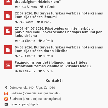
draudzīgiem rīdziniekiem”
1894 Skatīts
1 Patīk
22.07.2026. Kultūrvēsturiskās vērtības noteikšanas
komisijas sēdes lēmumi
74 Skatīts
0 Patīk
27.07.-31.07.2026. Pilsētvides un inženierbūvju
pārvaldes Koku novērtēšanas nodaļas lēmumi par
koku ciršanu
124 Skatīts
0 Patīk
04.08.2026. Kultūrvēsturiskās vērtības noteikšanas
komisijas sēdes darba kārtība
175 Skatīts
0 Patīk
Paziņojums par detālplānojuma izstrādes
uzsākšanu zemes vienībā Mūkusalas ielā 82
821 Skatīts
0 Patīk
Kontakti
Dzirnavu iela 140, Rīga, LV-1050
E-adrese (primārais saziņas kanāls)
E-adrese (tikai e-rēķinu iesniegšanai)
E-pasts:
pad@riga.lv