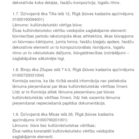
dekoratīvās koka detaļas, fasāžu kompozīcija, logailu ritms.
1.7. Dzīvojamā ēka Tilta ielā 12, Rīgā (būves kadastra apzīmējums
01000160094001)
Lēmums: kultūrvēsturiski vērtīga būve;
Ēkas kultūrvēsturisko vērtību veidojošie saglabājamie elementi:
būvniecības periodu raksturojoša ēkas arhitektūra, ēkas būvapjoms
un būvmasu kārtojums, jumta forma, fasāžu ķieģeļu apdare, fasāžu
dekoratīvie elementi un to kompozicionālais risinājums, logailu
ritms un to vēsturiskais dalījums, būvgaldniecības izstrādājumi –
saglabājušies sākotnējie logi.
1.8. Biroju ēka Zilupes ielā 7 k-3, Rīgā (būves kadastra apzīmējums
01000720031004)
Komisija secina, ka tās rīcībā esošā informācija nav pietiekoša
lēmuma pieņemšanai par ēkas kultūrvēsturiskās vērtības līmeni.
Līdz ar to Komisija atliek lēmuma pieņemšanu par būves
kultūrvēsturiskās vērtības līmeni, līdz tiek saņemta lēmuma
pieņemšanai nepieciešamā papildus dokumentācija.
1.9. Dzīvojamā ēka Misas ielā 26, Rīgā (būves kadastra
apzīmējums 01000790201001)
Lēmums: būve bez kultūrvēsturiskas vērtības;
Ēkai netika konstatēti kultūrvēsturisko vērtību veidojošie
saglabājamie elementi.