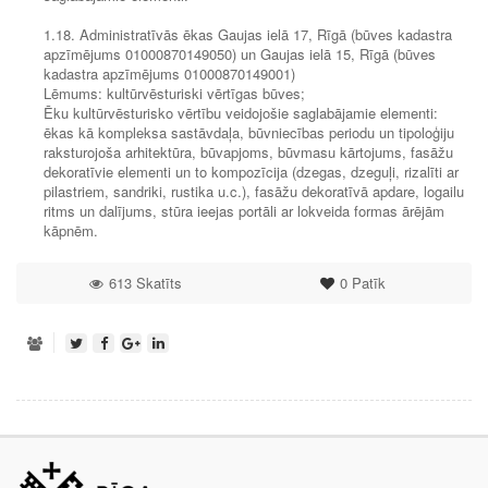
1.18. Administratīvās ēkas Gaujas ielā 17, Rīgā (būves kadastra
apzīmējums 01000870149050) un Gaujas ielā 15, Rīgā (būves
kadastra apzīmējums 01000870149001)
Lēmums: kultūrvēsturiski vērtīgas būves;
Ēku kultūrvēsturisko vērtību veidojošie saglabājamie elementi:
ēkas kā kompleksa sastāvdaļa, būvniecības periodu un tipoloģiju
raksturojoša arhitektūra, būvapjoms, būvmasu kārtojums, fasāžu
dekoratīvie elementi un to kompozīcija (dzegas, dzeguļi, rizalīti ar
pilastriem, sandriki, rustika u.c.), fasāžu dekoratīvā apdare, logailu
ritms un dalījums, stūra ieejas portāli ar lokveida formas ārējām
kāpnēm.
613 Skatīts
0
Patīk