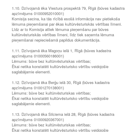
1.10. Dzīvojamā ēka Viestura prospektā 79, Rīgā (būves kadastra
apzīmējums 01000952010001)
Komisija secina, ka tās rīcībā esošā informācija nav pietiekoša
lēmuma pieņemšanai par ēkas kultūrvēsturiskās vērtības līmeni.
Līdz ar to Komisija atliek lēmuma pieņemšanu par būves
kultūrvēsturiskās vērtības līmeni, līdz tiek saņemta lēmuma
pieņemšanai nepieciešamā papildus dokumentācija.
1.11. Dzīvojamā ēka Magoņu ielā 1, Rīgā (būves kadastra
apzīmējums 01000560186001)
Lēmums: būve bez kultūrvēsturiskas vērtības;
Ēkai netika konstatēti kultūrvēsturisko vērtību veidojošie
saglabājamie elementi.
1.12. Dzīvojamā ēka Berģu ielā 30, Rīgā (būves kadastra
apzīmējums 01001270138001)
Lēmums: būve bez kultūrvēsturiskas vērtības;
Ēkai netika konstatēti kultūrvēsturisko vērtību veidojošie
saglabājamie elementi.
1.13. Dzīvojamā ēka Silciema ielā 28, Rīgā (būves kadastra
apzīmējums 01000920367001)
Lēmums: būve bez kultūrvēsturiskas vērtības;
Ēkai netika konstatēti kultūrvēsturisko vērtību veidojošie