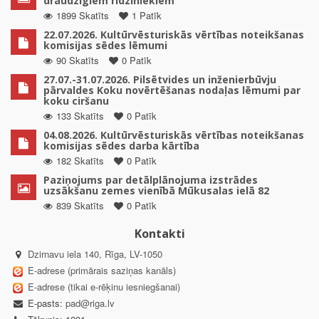
draudzīgiem rīdziniekiem”
1899 Skatīts
1 Patīk
22.07.2026. Kultūrvēsturiskās vērtības noteikšanas
komisijas sēdes lēmumi
90 Skatīts
0 Patīk
27.07.-31.07.2026. Pilsētvides un inženierbūvju
pārvaldes Koku novērtēšanas nodaļas lēmumi par
koku ciršanu
133 Skatīts
0 Patīk
04.08.2026. Kultūrvēsturiskās vērtības noteikšanas
komisijas sēdes darba kārtība
182 Skatīts
0 Patīk
Paziņojums par detālplānojuma izstrādes
uzsākšanu zemes vienībā Mūkusalas ielā 82
839 Skatīts
0 Patīk
Kontakti
Dzirnavu iela 140, Rīga, LV-1050
E-adrese (primārais saziņas kanāls)
E-adrese (tikai e-rēķinu iesniegšanai)
E-pasts:
pad@riga.lv