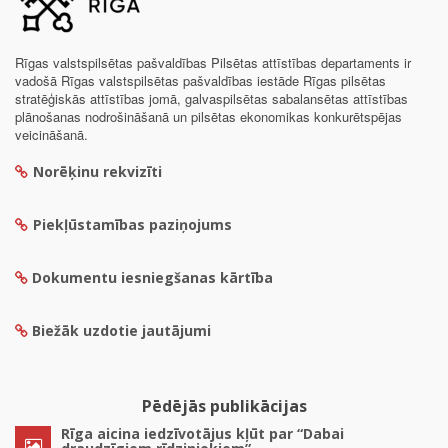
Rīgas valstspilsētas pašvaldības Pilsētas attīstības departaments ir
vadošā Rīgas valstspilsētas pašvaldības iestāde Rīgas pilsētas
stratēģiskās attīstības jomā, galvaspilsētas sabalansētas attīstības
plānošanas nodrošināšanā un pilsētas ekonomikas konkurētspējas
veicināšanā.
Norēķinu rekvizīti
Piekļūstamības paziņojums
Dokumentu iesniegšanas kārtība
Biežāk uzdotie jautājumi
Pēdējās publikācijas
Rīga aicina iedzīvotājus kļūt par “Dabai