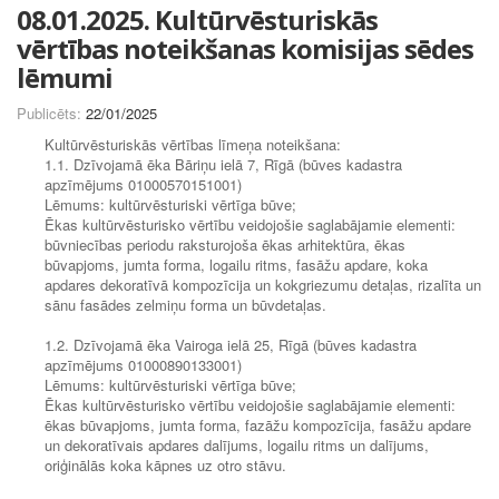
08.01.2025. Kultūrvēsturiskās
vērtības noteikšanas komisijas sēdes
lēmumi
Publicēts:
22/01/2025
Kultūrvēsturiskās vērtības līmeņa noteikšana:
1.1. Dzīvojamā ēka Bāriņu ielā 7, Rīgā (būves kadastra
apzīmējums 01000570151001)
Lēmums: kultūrvēsturiski vērtīga būve;
Ēkas kultūrvēsturisko vērtību veidojošie saglabājamie elementi:
būvniecības periodu raksturojoša ēkas arhitektūra, ēkas
būvapjoms, jumta forma, logailu ritms, fasāžu apdare, koka
apdares dekoratīvā kompozīcija un kokgriezumu detaļas, rizalīta un
sānu fasādes zelmiņu forma un būvdetaļas.
1.2. Dzīvojamā ēka Vairoga ielā 25, Rīgā (būves kadastra
apzīmējums 01000890133001)
Lēmums: kultūrvēsturiski vērtīga būve;
Ēkas kultūrvēsturisko vērtību veidojošie saglabājamie elementi:
ēkas būvapjoms, jumta forma, fazāžu kompozīcija, fasāžu apdare
un dekoratīvais apdares dalījums, logailu ritms un dalījums,
oriģinālās koka kāpnes uz otro stāvu.