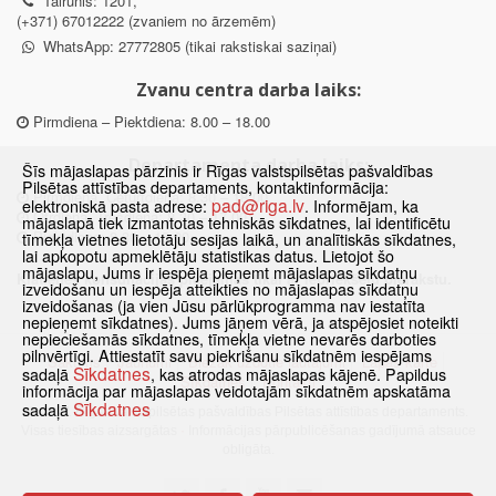
Tālrunis: 1201,
(+371) 67012222 (zvaniem no ārzemēm)
WhatsApp: 27772805 (tikai rakstiskai saziņai)
Zvanu centra darba laiks:
Pirmdiena – Piektdiena: 8.00 – 18.00
Departamenta darba laiks:
Šīs mājaslapas pārzinis ir Rīgas valstspilsētas pašvaldības
Pilsētas attīstības departaments, kontaktinformācija:
Pirmdiena, Ceturtdiena: 8.30 – 18.00
pad@riga.lv
elektroniskā pasta adrese:
. Informējam, ka
Otrdiena, Trešdiena: 8.30 – 17.00
mājaslapā tiek izmantotas tehniskās sīkdatnes, lai identificētu
Piektdiena: 8.30 – 15.00
tīmekļa vietnes lietotāju sesijas laikā, un analītiskās sīkdatnes,
lai apkopotu apmeklētāju statistikas datus. Lietojot šo
mājaslapu, Jums ir iespēja pieņemt mājaslapas sīkdatņu
Klātienes konsultācijas pieejamas tikai ar iepriekšēju pierakstu.
izveidošanu un iespēja atteikties no mājaslapas sīkdatņu
izveidošanas (ja vien Jūsu pārlūkprogramma nav iestatīta
nepieņemt sīkdatnes). Jums jāņem vērā, ja atspējosiet noteikti
nepieciešamās sīkdatnes, tīmekļa vietne nevarēs darboties
pilnvērtīgi. Attiestatīt savu piekrišanu sīkdatnēm iespējams
Sākums
Jaunumi
Biežāk uzdotie jautājumi
Lapas karte
Sīkdatnes
sadaļā
, kas atrodas mājaslapas kājenē. Papildus
Sīkdatnes
Kontakti
informācija par mājaslapas veidotajām sīkdatnēm apskatāma
Sīkdatnes
sadaļā
© 2021 Rīgas valstspilsētas pašvaldības Pilsētas attīstības departaments.
Visas tiesības aizsargātas
·
Informācijas pārpublicēšanas gadījumā atsauce
obligāta.