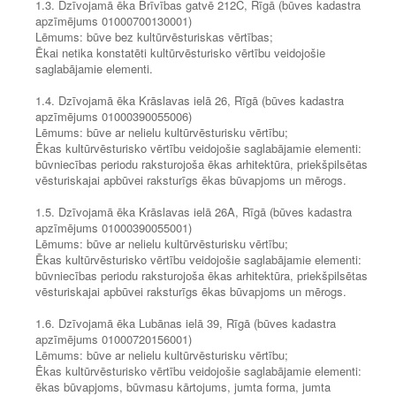
1.3. Dzīvojamā ēka Brīvības gatvē 212C, Rīgā (būves kadastra
apzīmējums 01000700130001)
Lēmums: būve bez kultūrvēsturiskas vērtības;
Ēkai netika konstatēti kultūrvēsturisko vērtību veidojošie
saglabājamie elementi.
1.4. Dzīvojamā ēka Krāslavas ielā 26, Rīgā (būves kadastra
apzīmējums 01000390055006)
Lēmums: būve ar nelielu kultūrvēsturisku vērtību;
Ēkas kultūrvēsturisko vērtību veidojošie saglabājamie elementi:
būvniecības periodu raksturojoša ēkas arhitektūra, priekšpilsētas
vēsturiskajai apbūvei raksturīgs ēkas būvapjoms un mērogs.
1.5. Dzīvojamā ēka Krāslavas ielā 26A, Rīgā (būves kadastra
apzīmējums 01000390055001)
Lēmums: būve ar nelielu kultūrvēsturisku vērtību;
Ēkas kultūrvēsturisko vērtību veidojošie saglabājamie elementi:
būvniecības periodu raksturojoša ēkas arhitektūra, priekšpilsētas
vēsturiskajai apbūvei raksturīgs ēkas būvapjoms un mērogs.
1.6. Dzīvojamā ēka Lubānas ielā 39, Rīgā (būves kadastra
apzīmējums 01000720156001)
Lēmums: būve ar nelielu kultūrvēsturisku vērtību;
Ēkas kultūrvēsturisko vērtību veidojošie saglabājamie elementi:
ēkas būvapjoms, būvmasu kārtojums, jumta forma, jumta