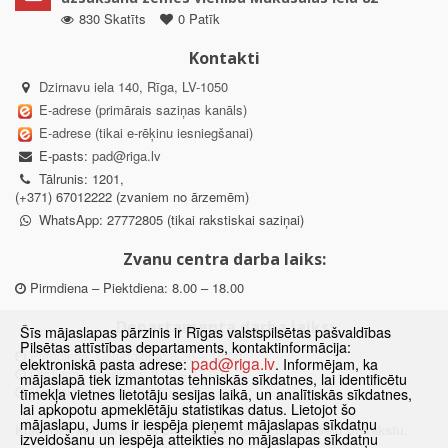
830 Skatīts
0 Patīk
Kontakti
Dzirnavu iela 140, Rīga, LV-1050
E-adrese (primārais saziņas kanāls)
E-adrese (tikai e-rēķinu iesniegšanai)
E-pasts:
pad@riga.lv
Tālrunis: 1201,
(+371) 67012222 (zvaniem no ārzemēm)
WhatsApp: 27772805 (tikai rakstiskai saziņai)
Zvanu centra darba laiks:
Pirmdiena – Piektdiena: 8.00 – 18.00
Departamenta darba laiks:
Šīs mājaslapas pārzinis ir Rīgas valstspilsētas pašvaldības
Pilsētas attīstības departaments, kontaktinformācija:
Pirmdiena, Ceturtdiena: 8.30 – 18.00
pad@riga.lv
elektroniskā pasta adrese:
. Informējam, ka
Otrdiena, Trešdiena: 8.30 – 17.00
mājaslapā tiek izmantotas tehniskās sīkdatnes, lai identificētu
Piektdiena: 8.30 – 15.00
tīmekļa vietnes lietotāju sesijas laikā, un analītiskās sīkdatnes,
lai apkopotu apmeklētāju statistikas datus. Lietojot šo
mājaslapu, Jums ir iespēja pieņemt mājaslapas sīkdatņu
Klātienes konsultācijas pieejamas tikai ar iepriekšēju pierakstu.
izveidošanu un iespēja atteikties no mājaslapas sīkdatņu