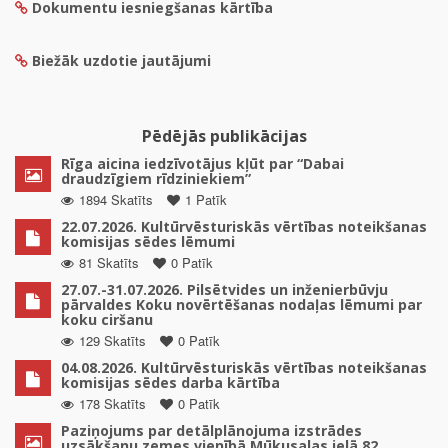
Dokumentu iesniegšanas kārtība
Biežāk uzdotie jautājumi
Pēdējās publikācijas
Rīga aicina iedzīvotājus kļūt par “Dabai
draudzīgiem rīdziniekiem”
1894 Skatīts
1 Patīk
22.07.2026. Kultūrvēsturiskās vērtības noteikšanas
komisijas sēdes lēmumi
81 Skatīts
0 Patīk
27.07.-31.07.2026. Pilsētvides un inženierbūvju
pārvaldes Koku novērtēšanas nodaļas lēmumi par
koku ciršanu
129 Skatīts
0 Patīk
04.08.2026. Kultūrvēsturiskās vērtības noteikšanas
komisijas sēdes darba kārtība
178 Skatīts
0 Patīk
Paziņojums par detālplānojuma izstrādes
uzsākšanu zemes vienībā Mūkusalas ielā 82