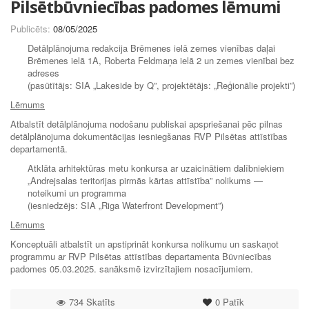
Pilsētbūvniecības padomes lēmumi
Publicēts:
08/05/2025
Detālplānojuma redakcija Brēmenes ielā zemes vienības daļai
Brēmenes ielā 1A, Roberta Feldmaņa ielā 2 un zemes vienībai bez
adreses
(pasūtītājs: SIA „Lakeside by Q”, projektētājs: „Reģionālie projekti”)
Lēmums
Atbalstīt detālplānojuma nodošanu publiskai apspriešanai pēc pilnas
detālplānojuma dokumentācijas iesniegšanas RVP Pilsētas attīstības
departamentā.
Atklāta arhitektūras metu konkursa ar uzaicinātiem dalībniekiem
„Andrejsalas teritorijas pirmās kārtas attīstība” nolikums —
noteikumi un programma
(iesniedzējs: SIA „Riga Waterfront Development”)
Lēmums
Konceptuāli atbalstīt un apstiprināt konkursa nolikumu un saskaņot
programmu ar RVP Pilsētas attīstības departamenta Būvniecības
padomes 05.03.2025. sanāksmē izvirzītajiem nosacījumiem.
734 Skatīts
0
Patīk