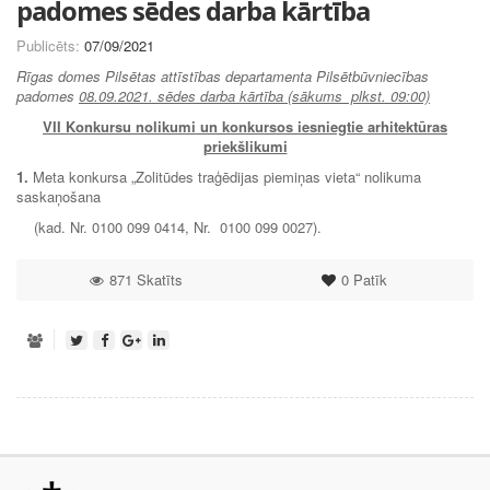
padomes sēdes darba kārtība
Publicēts:
07/09/2021
Rīgas domes Pilsētas attīstības departamenta Pilsētbūvniecības
padomes
08.09.2021. sēdes darba kārtība (sākums plkst. 09:00)
VII
Konkursu nolikumi un konkursos iesniegtie arhitektūras
priekšlikumi
1.
Meta konkursa „Zolitūdes traģēdijas piemiņas vieta“ nolikuma
saskaņošana
(kad. Nr. 0100 099 0414, Nr. 0100 099 0027).
871 Skatīts
0
Patīk