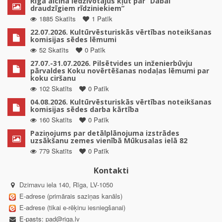
Rīga aicina iedzīvotājus kļūt par “Dabai
draudzīgiem rīdziniekiem”
1885 Skatīts
1 Patīk
22.07.2026. Kultūrvēsturiskās vērtības noteikšanas
komisijas sēdes lēmumi
52 Skatīts
0 Patīk
27.07.-31.07.2026. Pilsētvides un inženierbūvju
pārvaldes Koku novērtēšanas nodaļas lēmumi par
koku ciršanu
102 Skatīts
0 Patīk
04.08.2026. Kultūrvēsturiskās vērtības noteikšanas
komisijas sēdes darba kārtība
160 Skatīts
0 Patīk
Paziņojums par detālplānojuma izstrādes
uzsākšanu zemes vienībā Mūkusalas ielā 82
779 Skatīts
0 Patīk
Kontakti
Dzirnavu iela 140, Rīga, LV-1050
E-adrese (primārais saziņas kanāls)
E-adrese (tikai e-rēķinu iesniegšanai)
E-pasts:
pad@riga.lv