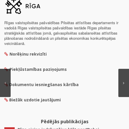
Rīgas valstspilsētas pašvaldības Pilsētas attīstības departaments ir
vadošā Rīgas valstspilsētas pašvaldības iestāde Rīgas pilsētas
stratēģiskās attīstības jomā, galvaspilsētas sabalansētas attīstības
plānošanas nodrošināšanā un pilsētas ekonomikas konkurētspējas
veicināšanā.
Norēķinu rekvizīti
Piekļūstamības paziņojums
Dokumentu iesniegšanas kārtība
Biežāk uzdotie jautājumi
Pēdējās publikācijas