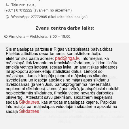
Tālrunis: 1201,
(+371) 67012222 (zvaniem no ārzemēm)
WhatsApp: 27772805 (tikai rakstiskai saziņai)
Zvanu centra darba laiks:
Pirmdiena – Piektdiena: 8.00 – 18.00
Departamenta darba laiks:
Šīs mājaslapas pārzinis ir Rīgas valstspilsētas pašvaldības
Pilsētas attīstības departaments, kontaktinformācija:
Pirmdiena, Ceturtdiena: 8.30 – 18.00
pad@riga.lv
elektroniskā pasta adrese:
. Informējam, ka
Otrdiena, Trešdiena: 8.30 – 17.00
mājaslapā tiek izmantotas tehniskās sīkdatnes, lai identificētu
Piektdiena: 8.30 – 15.00
tīmekļa vietnes lietotāju sesijas laikā, un analītiskās sīkdatnes,
lai apkopotu apmeklētāju statistikas datus. Lietojot šo
mājaslapu, Jums ir iespēja pieņemt mājaslapas sīkdatņu
Klātienes konsultācijas pieejamas tikai ar iepriekšēju pierakstu.
izveidošanu un iespēja atteikties no mājaslapas sīkdatņu
izveidošanas (ja vien Jūsu pārlūkprogramma nav iestatīta
nepieņemt sīkdatnes). Jums jāņem vērā, ja atspējosiet noteikti
nepieciešamās sīkdatnes, tīmekļa vietne nevarēs darboties
pilnvērtīgi. Attiestatīt savu piekrišanu sīkdatnēm iespējams
Sākums
Jaunumi
Biežāk uzdotie jautājumi
Lapas karte
Sīkdatnes
sadaļā
, kas atrodas mājaslapas kājenē. Papildus
Sīkdatnes
Kontakti
informācija par mājaslapas veidotajām sīkdatnēm apskatāma
Sīkdatnes
sadaļā
© 2021 Rīgas valstspilsētas pašvaldības Pilsētas attīstības departaments.
Visas tiesības aizsargātas
·
Informācijas pārpublicēšanas gadījumā atsauce
obligāta.