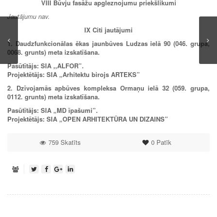
VIII
Būvju fasāžu apgleznojumu priekšlikumi
Jautājumu nav.
IX
Citi jautājumi
1. Daudzfunkcionālas ēkas jaunbūves Ludzas ielā 90 (046. grupa,
0068. grunts) meta izskatīšana.
Pasūtītājs: SIA ,,ALFOR”.
Projektētājs: SIA „Arhitektu birojs ARTEKS”
2.
Dzīvojamās apbūves kompleksa Ormaņu ielā 32 (059. grupa,
0112. grunts) meta izskatīšana.
Pasūtītājs: SIA „MD īpašumi”.
Projektētājs: SIA „OPEN ARHITEKTŪRA UN DIZAINS”
759 Skatīts
0
Patīk