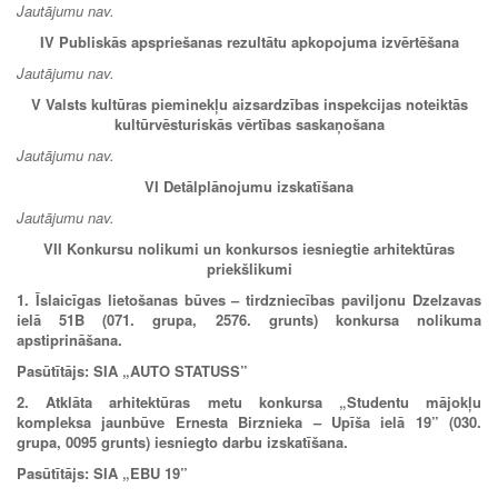
Jautājumu nav.
IV Publiskās apspriešanas rezultātu apkopojuma izvērtēšana
Jautājumu nav.
V Valsts kultūras pieminekļu aizsardzības inspekcijas
noteiktās
kultūrvēsturiskās vērtības saskaņošana
Jautājumu nav.
VI Detālplānojumu izskatīšana
Jautājumu nav.
VII Konkursu nolikumi un konkursos iesniegtie arhitektūras
priekšlikumi
1. Īslaicīgas lietošanas būves – tirdzniecības paviljonu Dzelzavas
ielā 51B (071. grupa, 2576. grunts) konkursa nolikuma
apstiprināšana.
Pasūtītājs: SIA
„
AUTO STATUSS”
2. Atklāta arhitektūras metu konkursa
„
Studentu mājokļu
kompleksa jaunbūve Ernesta Birznieka – Upīša ielā 19” (030.
grupa, 0095 grunts)
iesniegto darbu izskatīšana.
Pasūtītājs: SIA „EBU 19”