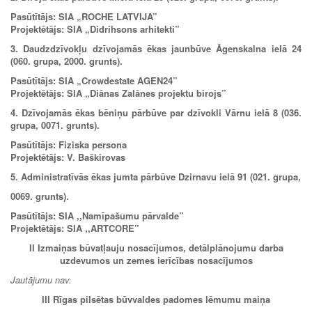
Pasūtītājs: SIA „ROCHE LATVIJA”
Projektētājs: SIA „Didrihsons arhitekti”
3. Daudzdzīvokļu dzīvojamās ēkas jaunbūve Āgenskalna ielā 24
(060. grupa, 2000. grunts).
Pasūtītājs: SIA „Crowdestate AGEN24”
Projektētājs: SIA „Diānas Zalānes projektu birojs”
4. Dzīvojamās ēkas bēniņu pārbūve par dzīvokli Vārnu ielā 8 (036.
grupa, 0071. grunts).
Pasūtītājs: Fiziska persona
Projektētājs: V. Baškirovas
5.
Administratīvās ēkas jumta pārbūve Dzirnavu ielā 91 (021. grupa,
0069. grunts).
Pasūtītājs: SIA ,,Namīpašumu pārvalde”
Projektētājs: SIA ,,ARTCORE”
II Izmaiņas būvatļauju nosacījumos, detālplānojumu darba
uzdevumos un zemes ierīcības nosacījumos
Jautājumu nav.
III Rīgas pilsētas būvvaldes padomes lēmumu maiņa