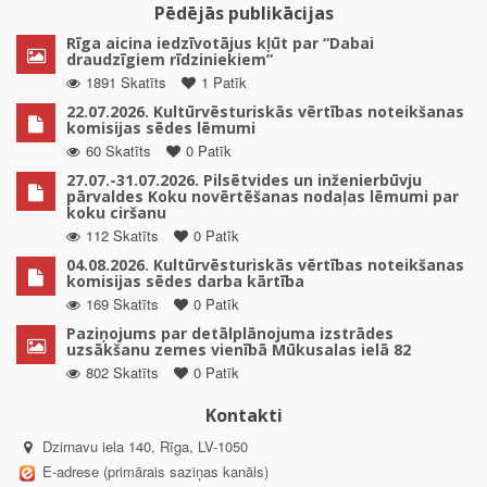
Pēdējās publikācijas
Rīga aicina iedzīvotājus kļūt par “Dabai
draudzīgiem rīdziniekiem”
1891 Skatīts
1 Patīk
22.07.2026. Kultūrvēsturiskās vērtības noteikšanas
komisijas sēdes lēmumi
60 Skatīts
0 Patīk
27.07.-31.07.2026. Pilsētvides un inženierbūvju
pārvaldes Koku novērtēšanas nodaļas lēmumi par
koku ciršanu
112 Skatīts
0 Patīk
04.08.2026. Kultūrvēsturiskās vērtības noteikšanas
komisijas sēdes darba kārtība
169 Skatīts
0 Patīk
Paziņojums par detālplānojuma izstrādes
uzsākšanu zemes vienībā Mūkusalas ielā 82
802 Skatīts
0 Patīk
Kontakti
Dzirnavu iela 140, Rīga, LV-1050
E-adrese (primārais saziņas kanāls)