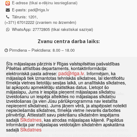
E-adrese (tikai e-rēķinu iesniegšanai)
E-pasts:
pad@riga.lv
Tālrunis: 1201,
(+371) 67012222 (zvaniem no ārzemēm)
WhatsApp: 27772805 (tikai rakstiskai saziņai)
Zvanu centra darba laiks:
Pirmdiena – Piektdiena: 8.00 – 18.00
Departamenta darba laiks:
Šīs mājaslapas pārzinis ir Rīgas valstspilsētas pašvaldības
Pilsētas attīstības departaments, kontaktinformācija:
Pirmdiena, Ceturtdiena: 8.30 – 18.00
pad@riga.lv
elektroniskā pasta adrese:
. Informējam, ka
Otrdiena, Trešdiena: 8.30 – 17.00
mājaslapā tiek izmantotas tehniskās sīkdatnes, lai identificētu
Piektdiena: 8.30 – 15.00
tīmekļa vietnes lietotāju sesijas laikā, un analītiskās sīkdatnes,
lai apkopotu apmeklētāju statistikas datus. Lietojot šo
mājaslapu, Jums ir iespēja pieņemt mājaslapas sīkdatņu
Klātienes konsultācijas pieejamas tikai ar iepriekšēju pierakstu.
izveidošanu un iespēja atteikties no mājaslapas sīkdatņu
izveidošanas (ja vien Jūsu pārlūkprogramma nav iestatīta
nepieņemt sīkdatnes). Jums jāņem vērā, ja atspējosiet noteikti
nepieciešamās sīkdatnes, tīmekļa vietne nevarēs darboties
pilnvērtīgi. Attiestatīt savu piekrišanu sīkdatnēm iespējams
Sākums
Jaunumi
Biežāk uzdotie jautājumi
Lapas karte
Sīkdatnes
sadaļā
, kas atrodas mājaslapas kājenē. Papildus
Sīkdatnes
Kontakti
informācija par mājaslapas veidotajām sīkdatnēm apskatāma
Sīkdatnes
sadaļā
© 2021 Rīgas valstspilsētas pašvaldības Pilsētas attīstības departaments.
Visas tiesības aizsargātas
·
Informācijas pārpublicēšanas gadījumā atsauce