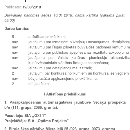
Publicēts:
19/08/2018
Būvvaldes padomes sēdes 10.01.2018. darba kārtība (sākums plkst.
09:00)
Darba kārtība:
5
attīstības priekšlikumi;
nav
jautājumu par izmaiņām būvatļauju nosacījumos, detālplān
nav
jautājumu par Rīgas pilsētas būvvaldes padomes lēmumu m
nav
jautājumu par publiskās apspriešanas rezultātu apkopojumu 
nav
jautājumu par Valsts kultūras pieminekļu aizsardzīb
kultūrvēsturiskās vērtības līmeņu saskaņošanu;
nav
jautājumu par detālplānojuma izstrādi;
2
jautājumi par konkursa nolikumiem un konkursā iesniegtiem 
nav
būvju fasāžu apgleznojumu priekšlikumu;
2
citi jautājumi.
I Attīstības priekšlikumi
1. Pašapkalpošanās automazgātavas jaunbūve Vecāķu prospektā
b/n (111. grupa, 2086. grunts).
Pasūtītājs: SIA ,,OXI 1”
Projektētājs: SIA ,,Optima Projekts”
2. Biroja ēkas pārbūve Miera ielā 25 (023. grupa, 0073. grunts).