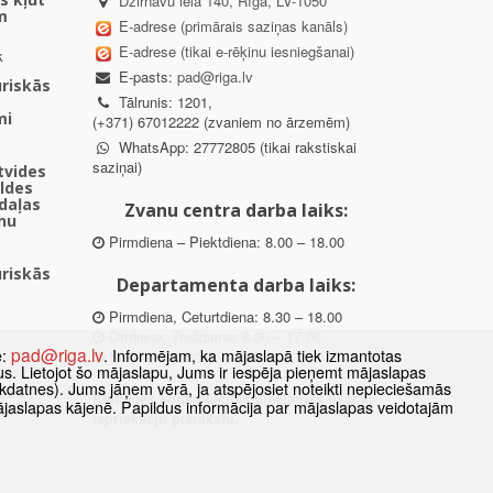
Dzirnavu iela 140, Rīga, LV-1050
m
E-adrese (primārais saziņas kanāls)
E-adrese (tikai e-rēķinu iesniegšanai)
k
E-pasts:
pad@riga.lv
uriskās
Tālrunis: 1201,
mi
(+371) 67012222 (zvaniem no ārzemēm)
WhatsApp: 27772805 (tikai rakstiskai
saziņai)
ētvides
aldes
daļas
Zvanu centra darba laiks:
nu
Pirmdiena – Piektdiena: 8.00 – 18.00
uriskās
Departamenta darba laiks:
Pirmdiena, Ceturtdiena: 8.30 – 18.00
Otrdiena, Trešdiena: 8.30 – 17.00
pad@riga.lv
e:
. Informējam, ka mājaslapā tiek izmantotas
Piektdiena: 8.30 – 15.00
datus. Lietojot šo mājaslapu, Jums ir iespēja pieņemt mājaslapas
kdatnes). Jums jāņem vērā, ja atspējosiet noteikti nepieciešamās
des
Klātienes konsultācijas pieejamas tikai ar
ājaslapas kājenē. Papildus informācija par mājaslapas veidotajām
ībā
iepriekšēju pierakstu.