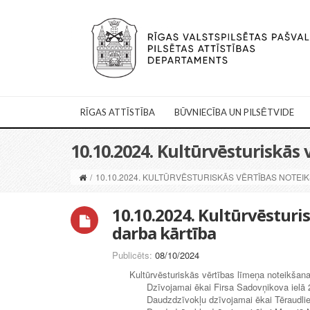
RĪGAS ATTĪSTĪBA
BŪVNIECĪBA UN PILSĒTVIDE
10.10.2024. Kultūrvēsturiskās
/
10.10.2024. KULTŪRVĒSTURISKĀS VĒRTĪBAS NOTEI
10.10.2024. Kultūrvēsturi
darba kārtība
Publicēts:
08/10/2024
Kultūrvēsturiskās vērtības līmeņa noteikšana
Dzīvojamai ēkai Firsa Sadovņikova iel
Daudzdzīvokļu dzīvojamai ēkai Tēraudli