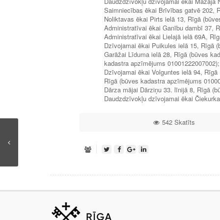
Daudzdzīvokļu dzīvojamai ēkai Mazajā 
Saimniecības ēkai Brīvības gatvē 202,
Noliktavas ēkai Pirts ielā 13, Rīgā (b
Administratīvai ēkai Ganību dambī 37,
Administratīvai ēkai Lielajā ielā 69A, 
Dzīvojamai ēkai Puikules ielā 15, Rīgā
Garāžai Līduma ielā 28, Rīgā (būves ka
kadastra apzīmējums 01001222007002);
Dzīvojamai ēkai Volguntes ielā 94, Rīg
Rīgā (būves kadastra apzīmējums 0100
Dārza mājai Dārziņu 33. līnijā 8, Rīgā
Daudzdzīvokļu dzīvojamai ēkai Čiekurka
542 Skatīts