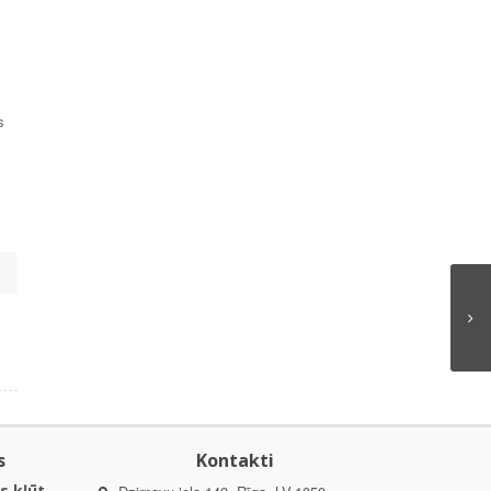
s
s
Kontakti
s kļūt