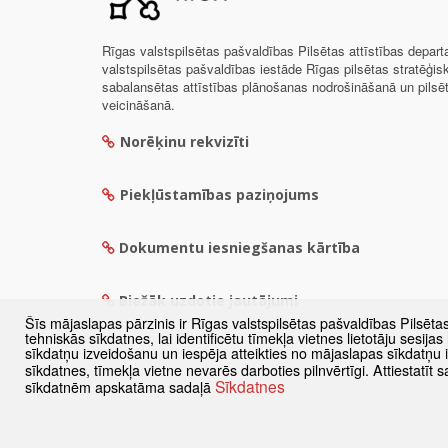
Rīgas valstspilsētas pašvaldības Pilsētas attīstības depar
valstspilsētas pašvaldības iestāde Rīgas pilsētas stratēģis
sabalansētas attīstības plānošanas nodrošināšanā un pils
veicināšanā.
Norēķinu rekvizīti
Piekļūstamības paziņojums
Dokumentu iesniegšanas kārtība
Biežāk uzdotie jautājumi
Šīs mājaslapas pārzinis ir Rīgas valstspilsētas pašvaldības Pilsēta
tehniskās sīkdatnes, lai identificētu tīmekļa vietnes lietotāju sesij
sīkdatņu izveidošanu un iespēja atteikties no mājaslapas sīkdatņu
sīkdatnes, tīmekļa vietne nevarēs darboties pilnvērtīgi. Attiestatī
Sīkdatnes
sīkdatnēm apskatāma sadaļā