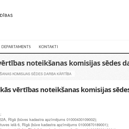
DEPARTAMENTS
KONTAKTI
 vērtības noteikšanas komisijas sēdes d
KŠANAS KOMISIJAS SĒDES DARBA KĀRTĪBA
skās vērtības noteikšanas komisijas sēde
:
ā 22A, Rīgā (būves kadastra apzīmējums 01000430109002);
etuves ielā 6, Rīgā (būve kadastra apzīmējums 01000870189001);