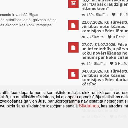
par “Dabai draudzīgie
rīdziniekiem”
taments ir vadošā Rīgas
1894 Skatīts
1 Patī
kās attīstības jomā, galvaspilsētas
22.07.2026. Kultūrvēst
ētas ekonomikas konkurētspējas
vērtības noteikšanas
komisijas sēdes lēmu
73 Skatīts
0 Patīk
27.07.-31.07.2026. Pils
un inženierbūvju pārv
Koku novērtēšanas no
lēmumi par koku cirša
124 Skatīts
0 Patīk
04.08.2026. Kultūrvēst
vērtības noteikšanas
komisijas sēdes darba
kārtība
175 Skatīts
0 Patīk
s attīstības departaments, kontaktinformācija: elektroniskā pasta adres
as laikā, un analītiskās sīkdatnes, lai apkopotu apmeklētāju statistikas 
Paziņojums par
 izveidošanas (ja vien Jūsu pārlūkprogramma nav iestatīta nepieņemt sī
detālplānojuma izstrā
Sīkdatnes
t savu piekrišanu sīkdatnēm iespējams sadaļā
, kas atrodas m
uzsākšanu zemes vien
Mūkusalas ielā 82
818 Skatīts
0 Patīk