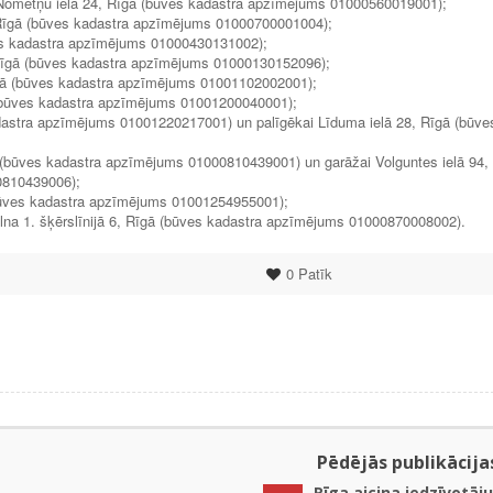
Nometņu ielā 24, Rīgā (būves kadastra apzīmējums 01000560019001);
 Rīgā (būves kadastra apzīmējums 01000700001004);
ūves kadastra apzīmējums 01000430131002);
 Rīgā (būves kadastra apzīmējums 01000130152096);
Rīgā (būves kadastra apzīmējums 01001102002001);
 (būves kadastra apzīmējums 01001200040001);
dastra apzīmējums 01001220217001) un palīgēkai Līduma ielā 28, Rīgā (būve
ā (būves kadastra apzīmējums 01000810439001) un garāžai Volguntes ielā 94,
0810439006);
 (būves kadastra apzīmējums 01001254955001);
lna 1. šķērslīnijā 6, Rīgā (būves kadastra apzīmējums 01000870008002).
0
Patīk
Pēdējās publikācija
Rīga aicina iedzīvotāju