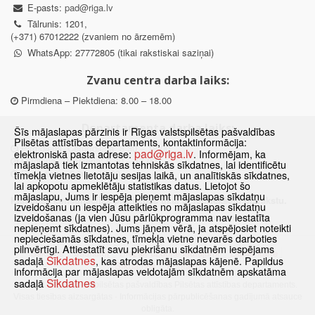
E-pasts:
pad@riga.lv
Tālrunis: 1201,
(+371) 67012222 (zvaniem no ārzemēm)
WhatsApp: 27772805 (tikai rakstiskai saziņai)
Zvanu centra darba laiks:
Pirmdiena – Piektdiena: 8.00 – 18.00
Departamenta darba laiks:
Šīs mājaslapas pārzinis ir Rīgas valstspilsētas pašvaldības
Pilsētas attīstības departaments, kontaktinformācija:
Pirmdiena, Ceturtdiena: 8.30 – 18.00
pad@riga.lv
elektroniskā pasta adrese:
. Informējam, ka
Otrdiena, Trešdiena: 8.30 – 17.00
mājaslapā tiek izmantotas tehniskās sīkdatnes, lai identificētu
Piektdiena: 8.30 – 15.00
tīmekļa vietnes lietotāju sesijas laikā, un analītiskās sīkdatnes,
lai apkopotu apmeklētāju statistikas datus. Lietojot šo
mājaslapu, Jums ir iespēja pieņemt mājaslapas sīkdatņu
Klātienes konsultācijas pieejamas tikai ar iepriekšēju pierakstu.
izveidošanu un iespēja atteikties no mājaslapas sīkdatņu
izveidošanas (ja vien Jūsu pārlūkprogramma nav iestatīta
nepieņemt sīkdatnes). Jums jāņem vērā, ja atspējosiet noteikti
nepieciešamās sīkdatnes, tīmekļa vietne nevarēs darboties
pilnvērtīgi. Attiestatīt savu piekrišanu sīkdatnēm iespējams
Sākums
Jaunumi
Biežāk uzdotie jautājumi
Lapas karte
Sīkdatnes
sadaļā
, kas atrodas mājaslapas kājenē. Papildus
Sīkdatnes
Kontakti
informācija par mājaslapas veidotajām sīkdatnēm apskatāma
Sīkdatnes
sadaļā
© 2021 Rīgas valstspilsētas pašvaldības Pilsētas attīstības departaments.
Visas tiesības aizsargātas
·
Informācijas pārpublicēšanas gadījumā atsauce
obligāta.