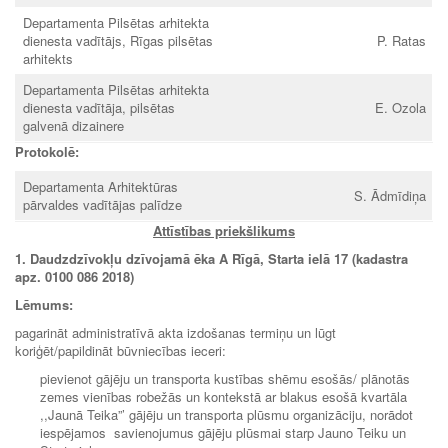
Departamenta Pilsētas arhitekta
dienesta vadītājs, Rīgas pilsētas
P. Ratas
arhitekts
Departamenta Pilsētas arhitekta
dienesta vadītāja, pilsētas
E. Ozola
galvenā dizainere
Protokolē:
Departamenta Arhitektūras
S. Ādmīdiņa
pārvaldes vadītājas palīdze
Attīstības priekšlikums
1. Daudzdzīvokļu dzīvojamā ēka A Rīgā, Starta ielā 17 (kadastra
apz. 0100 086 2018)
Lēmums:
pagarināt administratīvā akta izdošanas termiņu un lūgt
koriģēt/papildināt būvniecības ieceri:
pievienot gājēju un transporta kustības shēmu esošās/ plānotās
zemes vienības robežās un kontekstā ar blakus esošā kvartāla
,,Jaunā Teika”’ gājēju un transporta plūsmu organizāciju, norādot
iespējamos savienojumus gājēju plūsmai starp Jauno Teiku un