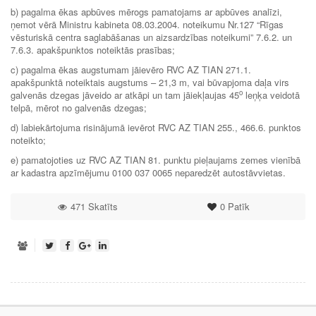
b) pagalma ēkas apbūves mērogs pamatojams ar apbūves analīzi,
ņemot vērā Ministru kabineta 08.03.2004. noteikumu Nr.127 “Rīgas
vēsturiskā centra saglabāšanas un aizsardzības noteikumi” 7.6.2. un
7.6.3. apakšpunktos noteiktās prasības;
c) pagalma ēkas augstumam jāievēro RVC AZ TIAN 271.1.
apakšpunktā noteiktais augstums – 21,3 m, vai būvapjoma daļa virs
o
galvenās dzegas jāveido ar atkāpi un tam jāiekļaujas 45
leņķa veidotā
telpā, mērot no galvenās dzegas;
d) labiekārtojuma risinājumā ievērot RVC AZ TIAN 255., 466.6. punktos
noteikto;
e) pamatojoties uz RVC AZ TIAN 81. punktu pieļaujams zemes vienībā
ar kadastra apzīmējumu 0100 037 0065 neparedzēt autostāvvietas.
471 Skatīts
0
Patīk