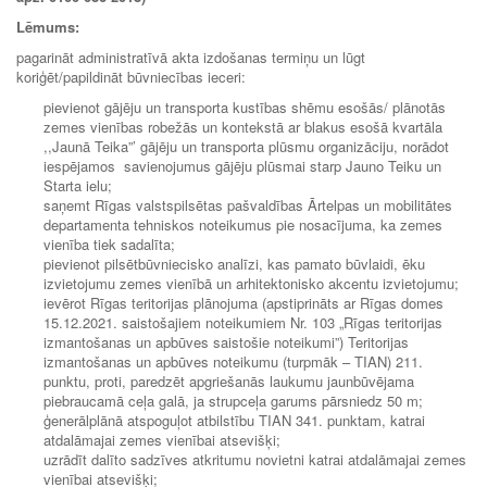
Lēmums:
pagarināt administratīvā akta izdošanas termiņu un lūgt
koriģēt/papildināt būvniecības ieceri:
pievienot gājēju un transporta kustības shēmu esošās/ plānotās
zemes vienības robežās un kontekstā ar blakus esošā kvartāla
,,Jaunā Teika”’ gājēju un transporta plūsmu organizāciju, norādot
iespējamos savienojumus gājēju plūsmai starp Jauno Teiku un
Starta ielu;
saņemt Rīgas valstspilsētas pašvaldības Ārtelpas un mobilitātes
departamenta tehniskos noteikumus pie nosacījuma, ka zemes
vienība tiek sadalīta;
pievienot pilsētbūvniecisko analīzi, kas pamato būvlaidi, ēku
izvietojumu zemes vienībā un arhitektonisko akcentu izvietojumu;
ievērot Rīgas teritorijas plānojuma (apstiprināts ar Rīgas domes
15.12.2021. saistošajiem noteikumiem Nr. 103 „Rīgas teritorijas
izmantošanas un apbūves saistošie noteikumi”) Teritorijas
izmantošanas un apbūves noteikumu (turpmāk – TIAN) 211.
punktu, proti, paredzēt apgriešanās laukumu jaunbūvējama
piebraucamā ceļa galā, ja strupceļa garums pārsniedz 50 m;
ģenerālplānā atspoguļot atbilstību TIAN 341. punktam, katrai
atdalāmajai zemes vienībai atsevišķi;
uzrādīt dalīto sadzīves atkritumu novietni katrai atdalāmajai zemes
vienībai atsevišķi;