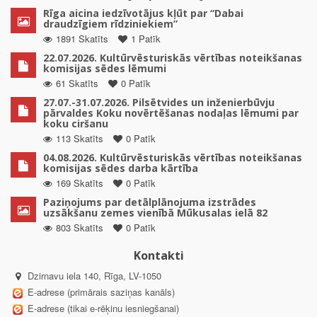
Rīga aicina iedzīvotājus kļūt par “Dabai
draudzīgiem rīdziniekiem”
1891 Skatīts
1 Patīk
22.07.2026. Kultūrvēsturiskās vērtības noteikšanas
komisijas sēdes lēmumi
61 Skatīts
0 Patīk
27.07.-31.07.2026. Pilsētvides un inženierbūvju
pārvaldes Koku novērtēšanas nodaļas lēmumi par
koku ciršanu
113 Skatīts
0 Patīk
04.08.2026. Kultūrvēsturiskās vērtības noteikšanas
komisijas sēdes darba kārtība
169 Skatīts
0 Patīk
Paziņojums par detālplānojuma izstrādes
uzsākšanu zemes vienībā Mūkusalas ielā 82
803 Skatīts
0 Patīk
Kontakti
Dzirnavu iela 140, Rīga, LV-1050
E-adrese (primārais saziņas kanāls)
E-adrese (tikai e-rēķinu iesniegšanai)