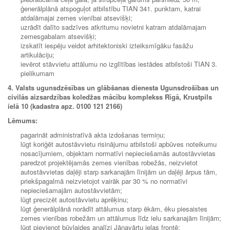
ģenerālplānā atspoguļot atbilstību TIAN 341. punktam, katrai
atdalāmajai zemes vienībai atsevišķi;
uzrādīt dalīto sadzīves atkritumu novietni katram atdalāmajam
zemesgabalam atsevišķi;
izskatīt iespēju veidot arhitektoniski izteiksmīgāku fasāžu
artikulāciju;
ievērot stāvvietu attālumu no izglītības iestādes atbilstoši TIAN 3.
pielikumam
4. Valsts ugunsdzēsības un glābšanas dienesta Ugunsdrošības un
civilās aizsardzības koledžas mācību komplekss Rīgā, Krustpils
ielā 10 (kadastra apz. 0100 121 2166)
Lēmums:
pagarināt administratīvā akta izdošanas termiņu;
lūgt koriģēt autostāvvietu risinājumu atbilstoši apbūves noteikumu
nosacījumiem, objektam normatīvi nepieciešamās autostāvvietas
paredzot projektējamās zemes vienības robežās, neizvietot
autostāvvietas daļēji starp sarkanajām līnijām un daļēji ārpus tām,
priekšpagalmā neizvietojot vairāk par 30 % no normatīvi
nepieciešamajām autostāvvietām;
lūgt precizēt autostāvvietu aprēķinu;
lūgt ģenerālplānā norādīt attālumus starp ēkām, ēku piesaistes
zemes vienības robežām un attālumus līdz ielu sarkanajām līnijām;
lūgt pievienot būvlaides analīzi Jāņavārtu ielas frontē;