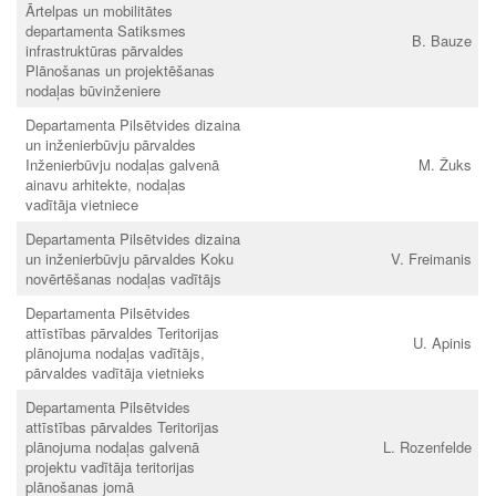
Ārtelpas un mobilitātes
departamenta Satiksmes
B. Bauze
infrastruktūras pārvaldes
Plānošanas un projektēšanas
nodaļas būvinženiere
Departamenta Pilsētvides dizaina
un inženierbūvju pārvaldes
Inženierbūvju nodaļas galvenā
M. Žuks
ainavu arhitekte, nodaļas
vadītāja vietniece
Departamenta Pilsētvides dizaina
un inženierbūvju pārvaldes Koku
V. Freimanis
novērtēšanas nodaļas vadītājs
Departamenta Pilsētvides
attīstības pārvaldes Teritorijas
U. Apinis
plānojuma nodaļas vadītājs,
pārvaldes vadītāja vietnieks
Departamenta Pilsētvides
attīstības pārvaldes Teritorijas
plānojuma nodaļas galvenā
L. Rozenfelde
projektu vadītāja teritorijas
plānošanas jomā