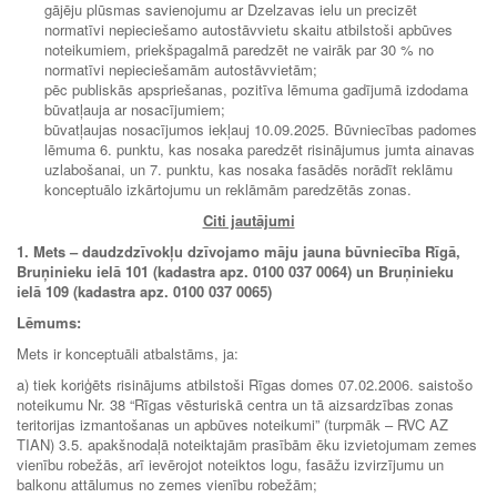
gājēju plūsmas savienojumu ar Dzelzavas ielu un precizēt
normatīvi nepieciešamo autostāvvietu skaitu atbilstoši apbūves
noteikumiem, priekšpagalmā paredzēt ne vairāk par 30 % no
normatīvi nepieciešamām autostāvvietām;
pēc publiskās apspriešanas, pozitīva lēmuma gadījumā izdodama
būvatļauja ar nosacījumiem;
būvatļaujas nosacījumos iekļauj 10.09.2025. Būvniecības padomes
lēmuma 6. punktu, kas nosaka paredzēt risinājumus jumta ainavas
uzlabošanai, un 7. punktu, kas nosaka fasādēs norādīt reklāmu
konceptuālo izkārtojumu un reklāmām paredzētās zonas.
Citi jautājumi
1. Mets – daudzdzīvokļu dzīvojamo māju jauna būvniecība Rīgā,
Bruņinieku ielā 101 (kadastra apz. 0100 037 0064) un Bruņinieku
ielā 109 (kadastra apz. 0100 037 0065)
Lēmums:
Mets ir konceptuāli atbalstāms, ja:
a) tiek koriģēts risinājums atbilstoši Rīgas domes 07.02.2006. saistošo
noteikumu Nr. 38 “Rīgas vēsturiskā centra un tā aizsardzības zonas
teritorijas izmantošanas un apbūves noteikumi” (turpmāk – RVC AZ
TIAN) 3.5. apakšnodaļā noteiktajām prasībām ēku izvietojumam zemes
vienību robežās, arī ievērojot noteiktos logu, fasāžu izvirzījumu un
balkonu attālumus no zemes vienību robežām;