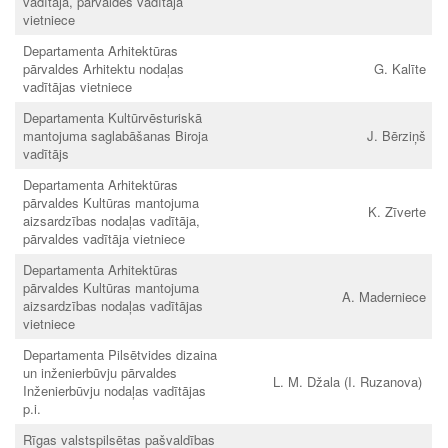
vadītāja, pārvaldes vadītāja
vietniece
Departamenta Arhitektūras
pārvaldes Arhitektu nodaļas
G. Kalīte
vadītājas vietniece
Departamenta Kultūrvēsturiskā
mantojuma saglabāšanas Biroja
J. Bērziņš
vadītājs
Departamenta Arhitektūras
pārvaldes Kultūras mantojuma
K. Zīverte
aizsardzības nodaļas vadītāja,
pārvaldes vadītāja vietniece
Departamenta Arhitektūras
pārvaldes Kultūras mantojuma
A. Maderniece
aizsardzības nodaļas vadītājas
vietniece
Departamenta Pilsētvides dizaina
un inženierbūvju pārvaldes
L. M. Džala (I. Ruzanova)
Inženierbūvju nodaļas vadītājas
p.i.
Rīgas valstspilsētas pašvaldības