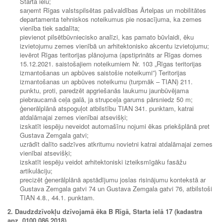
Starta ielu;
saņemt Rīgas valstspilsētas pašvaldības Ārtelpas un mobilitātes
departamenta tehniskos noteikumus pie nosacījuma, ka zemes
vienība tiek sadalīta;
pievienot pilsētbūvniecisko analīzi, kas pamato būvlaidi, ēku
izvietojumu zemes vienībā un arhitektonisko akcentu izvietojumu;
ievērot Rīgas teritorijas plānojuma (apstiprināts ar Rīgas domes
15.12.2021. saistošajiem noteikumiem Nr. 103 „Rīgas teritorijas
izmantošanas un apbūves saistošie noteikumi”) Teritorijas
izmantošanas un apbūves noteikumu (turpmāk – TIAN) 211.
punktu, proti, paredzēt apgriešanās laukumu jaunbūvējama
piebraucamā ceļa galā, ja strupceļa garums pārsniedz 50 m;
ģenerālplānā atspoguļot atbilstību TIAN 341. punktam, katrai
atdalāmajai zemes vienībai atsevišķi;
izskatīt iespēju neveidot automašīnu nojumi ēkas priekšplānā pret
Gustava Zemgala gatvi;
uzrādīt dalīto sadzīves atkritumu novietni katrai atdalāmajai zemes
vienībai atsevišķi;
izskatīt iespēju veidot arhitektoniski izteiksmīgāku fasāžu
artikulāciju;
precizēt ģenerālplānā apstādījumu joslas risinājumu kontekstā ar
Gustava Zemgala gatvi 74 un Gustava Zemgala gatvi 76, atbilstoši
TIAN 4.8., 44.1. punktam.
2. Daudzdzīvokļu dzīvojamā ēka B Rīgā, Starta ielā 17 (kadastra
apz. 0100 086 2018)