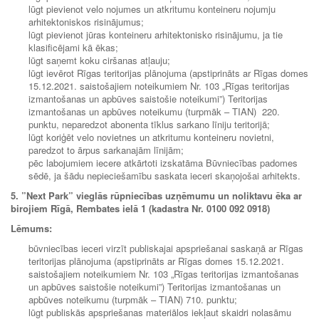
lūgt pievienot velo nojumes un atkritumu konteineru nojumju
arhitektoniskos risinājumus;
lūgt pievienot jūras konteineru arhitektonisko risinājumu, ja tie
klasificējami kā ēkas;
lūgt saņemt koku ciršanas atļauju;
lūgt ievērot Rīgas teritorijas plānojuma (apstiprināts ar Rīgas domes
15.12.2021. saistošajiem noteikumiem Nr. 103 „Rīgas teritorijas
izmantošanas un apbūves saistošie noteikumi”) Teritorijas
izmantošanas un apbūves noteikumu (turpmāk – TIAN) 220.
punktu, neparedzot abonenta tīklus sarkano līniju teritorijā;
lūgt koriģēt velo novietnes un atkritumu konteineru novietni,
paredzot to ārpus sarkanajām līnijām;
pēc labojumiem iecere atkārtoti izskatāma Būvniecības padomes
sēdē, ja šādu nepieciešamību saskata ieceri skaņojošai arhitekts.
5. ”Next Park” vieglās rūpniecības uzņēmumu un noliktavu ēka ar
birojiem Rīgā, Rembates ielā 1 (kadastra Nr. 0100 092 0918)
Lēmums:
būvniecības ieceri virzīt publiskajai apspriešanai saskaņā ar Rīgas
teritorijas plānojuma (apstiprināts ar Rīgas domes 15.12.2021.
saistošajiem noteikumiem Nr. 103 „Rīgas teritorijas izmantošanas
un apbūves saistošie noteikumi”) Teritorijas izmantošanas un
apbūves noteikumu (turpmāk – TIAN) 710. punktu;
lūgt publiskās apspriešanas materiālos iekļaut skaidri nolasāmu