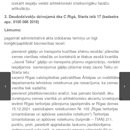
izskatīt iespēju veidot arhitektoniski izteiksmīgāku fasāžu
artikulāciju.
3. Daudzdzīvokļu dzīvojamā ēka C Rīgā, Starta ielā 17 (kadastra
apz. 0100 086 2018)
Lēmums:
pagarināt administratīvā akta izdošanas termiņu un lūgt
koriģēt/papildināt būvniecības ieceri:
pievienot gājēju un transporta kustības shēmu esošās/ plānotās
zemes vienības robežās un kontekstā ar blakus esošā kvartāla
,,Jaunā Teika”’ gājēju un transporta plūsmu organizāciju, norādot
iespējamos savienojumus gājēju plūsmai starp Jauno Teiku un
Starta ielu;
saņemt Rīgas valstspilsētas pašvaldības Ārtelpas un mobilitātes
departamenta tehniskos noteikumus pie nosacījuma, ka zemes
vienība tiek sadalīta;
pievienot pilsētbūvniecisko analīzi, kas pamato būvlaidi, ēku
izvietojumu zemes vienībā un arhitektonisko akcentu izvietojumu;
ievērot Rīgas teritorijas plānojuma (apstiprināts ar Rīgas domes
15.12.2021. saistošajiem noteikumiem Nr. 103 „Rīgas teritorijas
izmantošanas un apbūves saistošie noteikumi”) Teritorijas
izmantošanas un apbūves noteikumu (turpmāk – TIAN) 211.
punktu, proti, paredzēt apgriešanās laukumu jaunbūvējama
piebraucamā ceļa galā, ja strupceļa garums pārsniedz 50 m;