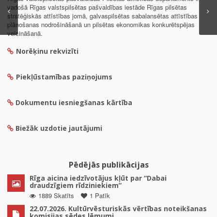
vadošā Rīgas valstspilsētas pašvaldības iestāde Rīgas pilsētas
stratēģiskās attīstības jomā, galvaspilsētas sabalansētas attīstības
plānošanas nodrošināšanā un pilsētas ekonomikas konkurētspējas
veicināšanā.
Norēķinu rekvizīti
Piekļūstamības paziņojums
Dokumentu iesniegšanas kārtība
Biežāk uzdotie jautājumi
Pēdējās publikācijas
Rīga aicina iedzīvotājus kļūt par “Dabai
draudzīgiem rīdziniekiem”
1889 Skatīts
1 Patīk
22.07.2026. Kultūrvēsturiskās vērtības noteikšanas
komisijas sēdes lēmumi