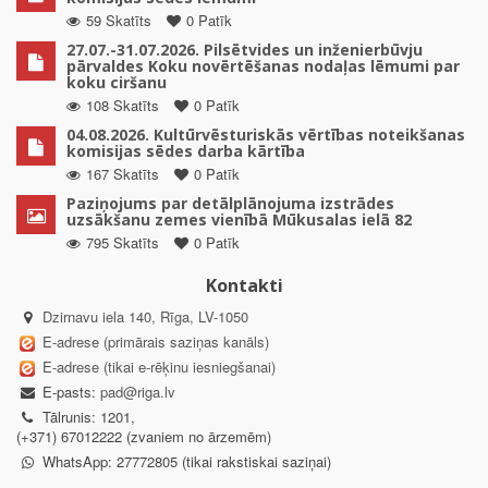
59 Skatīts
0 Patīk
27.07.-31.07.2026. Pilsētvides un inženierbūvju
pārvaldes Koku novērtēšanas nodaļas lēmumi par
koku ciršanu
108 Skatīts
0 Patīk
04.08.2026. Kultūrvēsturiskās vērtības noteikšanas
komisijas sēdes darba kārtība
167 Skatīts
0 Patīk
Paziņojums par detālplānojuma izstrādes
uzsākšanu zemes vienībā Mūkusalas ielā 82
795 Skatīts
0 Patīk
Kontakti
Dzirnavu iela 140, Rīga, LV-1050
E-adrese (primārais saziņas kanāls)
E-adrese (tikai e-rēķinu iesniegšanai)
E-pasts:
pad@riga.lv
Tālrunis: 1201,
(+371) 67012222 (zvaniem no ārzemēm)
WhatsApp: 27772805 (tikai rakstiskai saziņai)