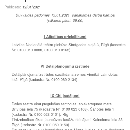
Publicēts:
12/01/2021
Būvvaldes padomes 13.01.2021. sanāksmes darba kārtība
(sākums plkst. 09:00)
I Attīstības priekšlikumi
Latvijas Nacionālā teātra piebūve Simtgades alejā 3, Rīgā (kadastra
Nr. 0100 010 0088, 0100 010 0162)
VI
Detālplānojumu izstrāde
Detālplānojuma izstrādes uzsākšana zemes vienībā Laimdotas
ielā, Rīgā (kadastra Nr. 0100 089 2134)
IX Citi jautājumi
Dailes teātra ēkai piegulošās teritorijas labiekārtojuma mets
Brīvības ielā 75 (kadastra Nr. 0100 023 0108), Šarlotes ielā 1
(kadastra Nr. 0100 023 0101), Rīg
Tirdzniecības ēkas jaunbūves fasāžu risinājumi Kalnciema iela 38,
Rīgā (kadastra Nr. 0100 059 0150)
Daudzdzīvokļu ēku kompleksa mets Mazā Juglas ielā 24 (kadastra