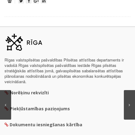
Rīgas valstspilsētas pašvaldības Pilsētas attīstības departaments ir
vadošā Rīgas valstspilsētas pašvaldības iestāde Rīgas pilsētas
stratēģiskās attīstības jomā, galvaspilsētas sabalansētas attīstības
plānošanas nodrošināšanā un pilsētas ekonomikas konkurētspējas
veicināšanā.
Norēķinu rekvizīti
Piekļūstamības paziņojums
Dokumentu iesniegšanas kārtība