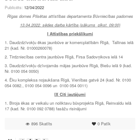
Publicēts:
12/04/2022
Rīgas domes Pilsētas attīstības departamenta Būvniecības padomes
13.04.2022. sēdes darba kārtība (sākums plkst. 09:00)
I Attīstības priekšlikumi
1. Daudzdzīvokļu ēkas jaunbūve ar komercplatībām Rīgā, Tallinas ielā
21 (kad. Nr. 01000260078)
2. Tirdzniecības centra jaunbūve Rīgā, Firsa Sadovņikova ielā 14
3. Daudzdzīvokļu dzīvojamās mājas jaunbūve Rīgā, Biešu ielā 9 (kad.
Nr. 0100 054 0050)
4. Ēku kompleksa nojaukšana Rīgā, Vienības gatvē 24 (kad. Nr. 0100
054 0082., 0100 054 0096 un 0100 054 0011)
IX Citi jautājumi
1. Biroja ēkas ar veikalu un noliktavu būvprojekta Rīgā, Reinvaldu ielā
17 (kad. Nr. 0100 092 0788) fasāžu risinājumi
896 Skatīts
0
Patīk