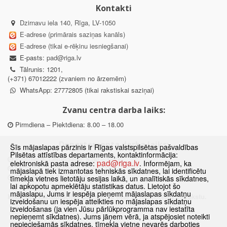
Kontakti
Dzirnavu iela 140, Rīga, LV-1050
E-adrese (primārais saziņas kanāls)
E-adrese (tikai e-rēķinu iesniegšanai)
E-pasts:
pad@riga.lv
Tālrunis: 1201,
(+371) 67012222 (zvaniem no ārzemēm)
WhatsApp: 27772805 (tikai rakstiskai saziņai)
Zvanu centra darba laiks:
Pirmdiena – Piektdiena: 8.00 – 18.00
Departamenta darba laiks:
Šīs mājaslapas pārzinis ir Rīgas valstspilsētas pašvaldības
Pilsētas attīstības departaments, kontaktinformācija:
Pirmdiena, Ceturtdiena: 8.30 – 18.00
pad@riga.lv
elektroniskā pasta adrese:
. Informējam, ka
Otrdiena, Trešdiena: 8.30 – 17.00
mājaslapā tiek izmantotas tehniskās sīkdatnes, lai identificētu
Piektdiena: 8.30 – 15.00
tīmekļa vietnes lietotāju sesijas laikā, un analītiskās sīkdatnes,
lai apkopotu apmeklētāju statistikas datus. Lietojot šo
mājaslapu, Jums ir iespēja pieņemt mājaslapas sīkdatņu
Klātienes konsultācijas pieejamas tikai ar iepriekšēju pierakstu.
izveidošanu un iespēja atteikties no mājaslapas sīkdatņu
izveidošanas (ja vien Jūsu pārlūkprogramma nav iestatīta
nepieņemt sīkdatnes). Jums jāņem vērā, ja atspējosiet noteikti
nepieciešamās sīkdatnes, tīmekļa vietne nevarēs darboties