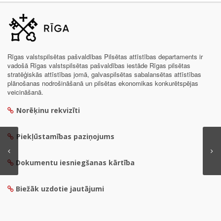
Rīgas valstspilsētas pašvaldības Pilsētas attīstības departaments ir
vadošā Rīgas valstspilsētas pašvaldības iestāde Rīgas pilsētas
stratēģiskās attīstības jomā, galvaspilsētas sabalansētas attīstības
plānošanas nodrošināšanā un pilsētas ekonomikas konkurētspējas
veicināšanā.
Norēķinu rekvizīti
Piekļūstamības paziņojums
Dokumentu iesniegšanas kārtība
Biežāk uzdotie jautājumi