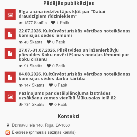
Pēdējās publikācijas
Rīga aicina iedzīvotājus kļūt par “Dabai
draudzīgiem rīdziniekiem”
1877 Skatīts
1 Patīk
22.07.2026. Kultūrvēsturiskās vērtības noteikšanas
komisijas sēdes lēmumi
43 Skatīts
0 Patīk
27.07.-31.07.2026. Pilsētvides un inženierbūvju
pārvaldes Koku novērtēšanas nodaļas lēmumi par
koku ciršanu
91 Skatīts
0 Patīk
04.08.2026. Kultūrvēsturiskās vērtības noteikšanas
komisijas sēdes darba kārtība
147 Skatīts
0 Patīk
Paziņojums par detālplānojuma izstrādes
uzsākšanu zemes vienībā Mūkusalas ielā 82
734 Skatīts
0 Patīk
Kontakti
Dzirnavu iela 140, Rīga, LV-1050
E-adrese (primārais saziņas kanāls)