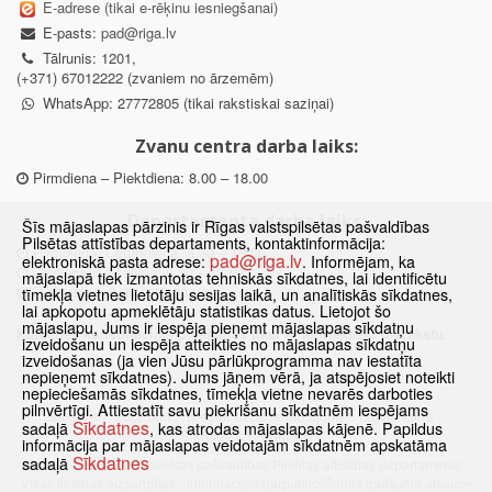
E-adrese (tikai e-rēķinu iesniegšanai)
E-pasts:
pad@riga.lv
Tālrunis: 1201,
(+371) 67012222 (zvaniem no ārzemēm)
WhatsApp: 27772805 (tikai rakstiskai saziņai)
Zvanu centra darba laiks:
Pirmdiena – Piektdiena: 8.00 – 18.00
Departamenta darba laiks:
Šīs mājaslapas pārzinis ir Rīgas valstspilsētas pašvaldības
Pilsētas attīstības departaments, kontaktinformācija:
Pirmdiena, Ceturtdiena: 8.30 – 18.00
pad@riga.lv
elektroniskā pasta adrese:
. Informējam, ka
Otrdiena, Trešdiena: 8.30 – 17.00
mājaslapā tiek izmantotas tehniskās sīkdatnes, lai identificētu
Piektdiena: 8.30 – 15.00
tīmekļa vietnes lietotāju sesijas laikā, un analītiskās sīkdatnes,
lai apkopotu apmeklētāju statistikas datus. Lietojot šo
mājaslapu, Jums ir iespēja pieņemt mājaslapas sīkdatņu
Klātienes konsultācijas pieejamas tikai ar iepriekšēju pierakstu.
izveidošanu un iespēja atteikties no mājaslapas sīkdatņu
izveidošanas (ja vien Jūsu pārlūkprogramma nav iestatīta
nepieņemt sīkdatnes). Jums jāņem vērā, ja atspējosiet noteikti
nepieciešamās sīkdatnes, tīmekļa vietne nevarēs darboties
pilnvērtīgi. Attiestatīt savu piekrišanu sīkdatnēm iespējams
Sākums
Jaunumi
Biežāk uzdotie jautājumi
Lapas karte
Sīkdatnes
sadaļā
, kas atrodas mājaslapas kājenē. Papildus
Sīkdatnes
Kontakti
informācija par mājaslapas veidotajām sīkdatnēm apskatāma
Sīkdatnes
sadaļā
© 2021 Rīgas valstspilsētas pašvaldības Pilsētas attīstības departaments.
Visas tiesības aizsargātas
·
Informācijas pārpublicēšanas gadījumā atsauce