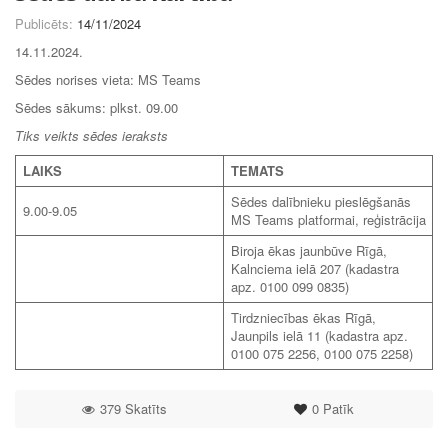
Publicēts:
14/11/2024
14.11.2024.
Sēdes norises vieta: MS Teams
Sēdes sākums: plkst. 09.00
Tiks veikts sēdes ieraksts
LAIKS
TEMATS
Sēdes dalībnieku pieslēgšanās
9.00-9.05
MS Teams platformai, reģistrācija
Biroja ēkas jaunbūve Rīgā,
Kalnciema ielā 207 (kadastra
apz. 0100 099 0835)
Tirdzniecības ēkas Rīgā,
Jaunpils ielā 11 (kadastra apz.
0100 075 2256, 0100 075 2258)
379 Skatīts
0
Patīk