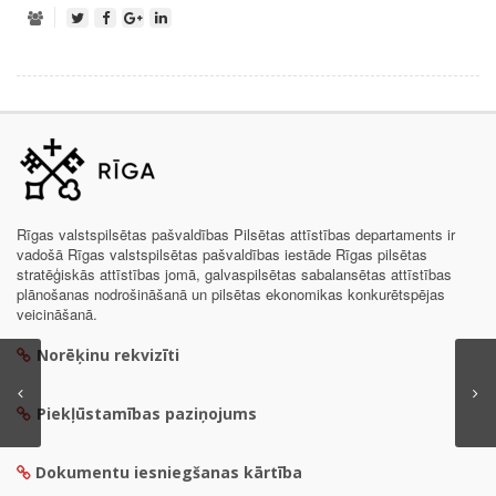
Rīgas valstspilsētas pašvaldības Pilsētas attīstības departaments ir
vadošā Rīgas valstspilsētas pašvaldības iestāde Rīgas pilsētas
stratēģiskās attīstības jomā, galvaspilsētas sabalansētas attīstības
plānošanas nodrošināšanā un pilsētas ekonomikas konkurētspējas
veicināšanā.
Norēķinu rekvizīti
Piekļūstamības paziņojums
Dokumentu iesniegšanas kārtība