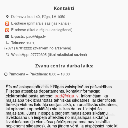
Kontakti
Dzirnavu iela 140, Rīga, LV-1050
E-adrese (primārais saziņas kanāls)
E-adrese (tikai e-rēķinu iesniegšanai)
E-pasts:
pad@riga.lv
Tālrunis: 1201,
(+371) 67012222 (zvaniem no ārzemēm)
WhatsApp: 27772805 (tikai rakstiskai saziņai)
Zvanu centra darba laiks:
Pirmdiena – Piektdiena: 8.00 – 18.00
Departamenta darba laiks:
Šīs mājaslapas pārzinis ir Rīgas valstspilsētas pašvaldības
Pilsētas attīstības departaments, kontaktinformācija:
Pirmdiena, Ceturtdiena: 8.30 – 18.00
pad@riga.lv
elektroniskā pasta adrese:
. Informējam, ka
Otrdiena, Trešdiena: 8.30 – 17.00
mājaslapā tiek izmantotas tehniskās sīkdatnes, lai identificētu
Piektdiena: 8.30 – 15.00
tīmekļa vietnes lietotāju sesijas laikā, un analītiskās sīkdatnes,
lai apkopotu apmeklētāju statistikas datus. Lietojot šo
mājaslapu, Jums ir iespēja pieņemt mājaslapas sīkdatņu
Klātienes konsultācijas pieejamas tikai ar iepriekšēju pierakstu.
izveidošanu un iespēja atteikties no mājaslapas sīkdatņu
izveidošanas (ja vien Jūsu pārlūkprogramma nav iestatīta
nepieņemt sīkdatnes). Jums jāņem vērā, ja atspējosiet noteikti