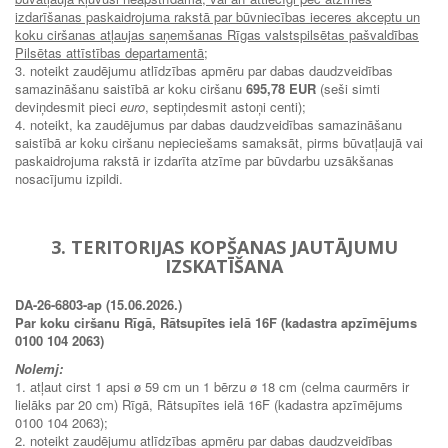
izdarīšanas paskaidrojuma rakstā par būvniecības ieceres akceptu un
koku ciršanas atļaujas saņemšanas Rīgas valstspilsētas pašvaldības
Pilsētas attīstības departamentā
;
3. noteikt zaudējumu atlīdzības apmēru par dabas daudzveidības
samazināšanu saistībā ar koku ciršanu
695,78 EUR
(seši simti
deviņdesmit pieci
euro
, septiņdesmit astoņi centi);
4. noteikt, ka zaudējumus par dabas daudzveidības samazināšanu
saistībā ar koku ciršanu nepieciešams samaksāt, pirms būvatļaujā vai
paskaidrojuma rakstā ir izdarīta atzīme par būvdarbu uzsākšanas
nosacījumu izpildi.
3. TERITORIJAS KOPŠANAS JAUTĀJUMU
IZSKATĪŠANA
DA-26-6803-ap (15.06.2026.)
Par koku ciršanu Rīgā, Rātsupītes ielā 16F (kadastra apzīmējums
0100 104 2063)
Nolemj:
1. atļaut cirst 1 apsi ø 59 cm un 1 bērzu ø 18 cm (celma caurmērs ir
lielāks par 20 cm) Rīgā, Rātsupītes ielā 16F (kadastra apzīmējums
0100 104 2063);
2. noteikt zaudējumu atlīdzības apmēru par dabas daudzveidības