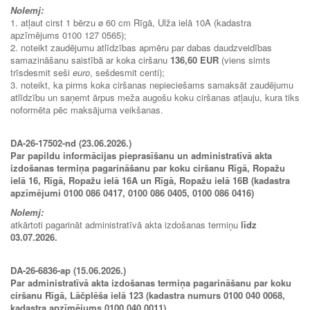
Nolemj:
1. atļaut cirst 1 bērzu ø 60 cm Rīgā, Ulža ielā 10A (kadastra
apzīmējums 0100 127 0565);
2. noteikt zaudējumu atlīdzības apmēru par dabas daudzveidības
samazināšanu saistībā ar koka ciršanu
136,60 EUR
(viens simts
trīsdesmit seši
euro
, sešdesmit centi);
3. noteikt, ka pirms koka ciršanas nepieciešams samaksāt zaudējumu
atlīdzību un saņemt ārpus meža augošu koku ciršanas atļauju, kura tiks
noformēta pēc maksājuma veikšanas.
DA-26-17502-nd (23.06.2026.)
Par papildu informācijas pieprasīšanu un administratīvā akta
izdošanas termiņa pagarināšanu par koku ciršanu Rīgā, Ropažu
ielā 16, Rīgā, Ropažu ielā 16A un Rīgā, Ropažu ielā 16B (kadastra
apzīmējumi 0100 086 0417, 0100 086 0405, 0100 086 0416)
Nolemj:
atkārtoti pagarināt administratīvā akta izdošanas termiņu
līdz
03.07.2026.
DA-26-6836-ap (15.06.2026.)
Par administratīvā akta izdošanas termiņa pagarināšanu par koku
ciršanu Rīgā, Lāčplēša ielā 123 (kadastra numurs 0100 040 0068,
kadastra apzīmējums 0100 040 0011)