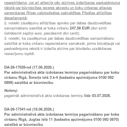
neapstrīdama, vai arī attiecīgi pēc atzīmes izdarīšanas paskaidrojuma
rakstā par būvniecības ieceres akceptu un koku ciršanas atļaujas
saņemšanas Rīgas valstspilsētas pašvaldības Pilsētas attīstības
departamentā
;
2. noteikt zaudējumu atlīdzības apmēru par dabas daudzveidības
samazināšanu saistībā ar koka ciršanu
247,58 EUR
(divi simti
četrdesmit septiņi
euro
, piecdesmit divi centi);
3. noteikt, ka zaudējumus par dabas daudzveidības samazināšanu
saistībā ar koka ciršanu nepieciešams samaksāt, pirms būvatļaujā vai
paskaidrojuma rakstā ir izdarīta atzīme par būvdarbu uzsākšanas
nosacījumu izpildi.
DA-26-17026-nd (17.06.2026.)
Par administratīvā akta izdošanas termiņa pagarināšanu par koku
ciršanu Rīgā, Šmerļa ielā 3 k-4 (kadastra apzīmējums 0100 092
0899) saistībā ar būvniecību
Nolemj:
pagarināt administratīvā akta izdošanas termiņu
līdz 03.07.2026.
DA-26-17341-nd (18.06.2026.)
Par administratīvā akta izdošanas termiņa pagarināšanu par koka
ciršanu Rīgā, Juglas ielā 11 (kadastra apzīmējums 0100 092 0870)
saistībā ar būvniecību