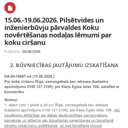
15.06.-19.06.2026. Pilsētvides un
inženierbūvju pārvaldes Koku
novērtēšanas nodaļas lēmumi par
koku ciršanu
Publicēts:
29/06/2026
2. BŪVNIECĪBAS JAUTĀJUMU IZSKATĪŠANA
DA-26-16667-nd (15.06.2026.)
Par koka ciršanu Rīgā, zemesgabalā bez adreses (kadastra
apzīmējums 0100 127 2109), pie Kārļa Egles ielas 10A, saistībā ar
būvniecību
Nolemj:
1. atļaut cirst 1 priedi ø 29 cm Rīgā, zemesgabalā bez adreses
(kadastra apzīmējums 0100 127 2109), pie Kārļa Egles ielas 10A,
pēc
zaudējumu atlīdzības par dabas daudzveidības samazināšanu
samaksas un attiecīgi pēc būvatļaujas saņemšanas un būvatļaujā
ietverto nosacījumu izpildīšanas, un kad būvatļauja kļuvusi