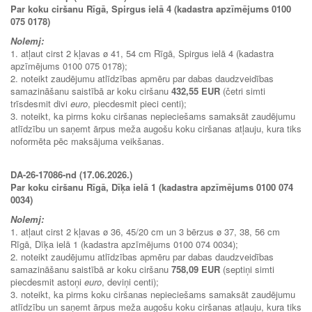
Par koku ciršanu Rīgā, Spirgus ielā 4 (kadastra apzīmējums 0100
075 0178)
Nolemj:
1. atļaut cirst 2 kļavas ø 41, 54 cm Rīgā, Spirgus ielā 4 (kadastra
apzīmējums 0100 075 0178);
2. noteikt zaudējumu atlīdzības apmēru par dabas daudzveidības
samazināšanu saistībā ar koku ciršanu
432,55 EUR
(četri simti
trīsdesmit divi
euro
, piecdesmit pieci centi);
3. noteikt, ka pirms koku ciršanas nepieciešams samaksāt zaudējumu
atlīdzību un saņemt ārpus meža augošu koku ciršanas atļauju, kura tiks
noformēta pēc maksājuma veikšanas.
DA-26-17086-nd (17.06.2026.)
Par koku ciršanu Rīgā, Dīķa ielā 1 (kadastra apzīmējums 0100 074
0034)
Nolemj:
1. atļaut cirst 2 kļavas ø 36, 45/20 cm un 3 bērzus ø 37, 38, 56 cm
Rīgā, Dīķa ielā 1 (kadastra apzīmējums 0100 074 0034);
2. noteikt zaudējumu atlīdzības apmēru par dabas daudzveidības
samazināšanu saistībā ar koku ciršanu
758,09 EUR
(septiņi simti
piecdesmit astoņi
euro
, deviņi centi);
3. noteikt, ka pirms koku ciršanas nepieciešams samaksāt zaudējumu
atlīdzību un saņemt ārpus meža augošu koku ciršanas atļauju, kura tiks