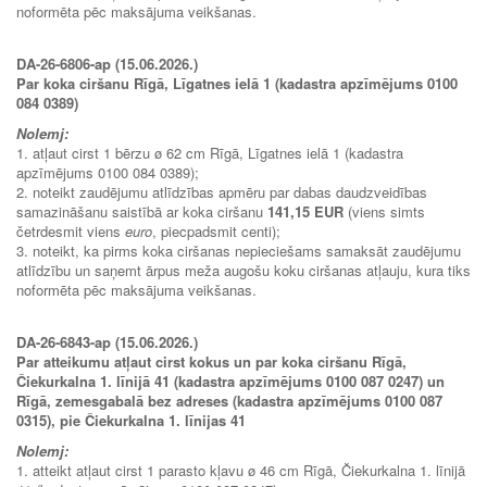
noformēta pēc maksājuma veikšanas.
DA-26-6806-ap (15.06.2026.)
Par koka ciršanu Rīgā, Līgatnes ielā 1 (kadastra apzīmējums 0100
084 0389)
Nolemj:
1. atļaut cirst 1 bērzu ø 62 cm Rīgā, Līgatnes ielā 1 (kadastra
apzīmējums 0100 084 0389);
2. noteikt zaudējumu atlīdzības apmēru par dabas daudzveidības
samazināšanu saistībā ar koka ciršanu
141,15 EUR
(viens simts
četrdesmit viens
euro
, piecpadsmit centi);
3. noteikt, ka pirms koka ciršanas nepieciešams samaksāt zaudējumu
atlīdzību un saņemt ārpus meža augošu koku ciršanas atļauju, kura tiks
noformēta pēc maksājuma veikšanas.
DA-26-6843-ap (15.06.2026.)
Par atteikumu atļaut cirst kokus un par koka ciršanu Rīgā,
Čiekurkalna 1. līnijā 41 (kadastra apzīmējums 0100 087 0247) un
Rīgā, zemesgabalā bez adreses (kadastra apzīmējums 0100 087
0315), pie Čiekurkalna 1. līnijas 41
Nolemj:
1. atteikt atļaut cirst 1 parasto kļavu ø 46 cm Rīgā, Čiekurkalna 1. līnijā