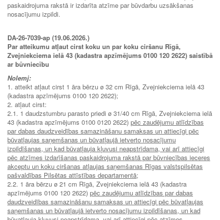
paskaidrojuma rakstā ir izdarīta atzīme par būvdarbu uzsākšanas
nosacījumu izpildi.
DA-26-7039-ap (19.06.2026.)
Par atteikumu atļaut cirst koku un par koku ciršanu Rīgā,
Zvejniekciema ielā 43 (kadastra apzīmējums 0100 120 2622) saistībā
ar būvniecību
Nolemj:
1. atteikt atļaut cirst 1 āra bērzu ø 32 cm Rīgā, Zvejniekciema ielā 43
(kadastra apzīmējums 0100 120 2622);
2. atļaut cirst:
2.1. 1 daudzstumbru parasto priedi ø 31/40 cm Rīgā, Zvejniekciema ielā
43 (kadastra apzīmējums 0100 0120 2622)
pēc zaudējumu atlīdzības
par dabas daudzveidības samazināšanu samaksas un attiecīgi pēc
būvatļaujas saņemšanas un būvatļaujā ietverto nosacījumu
izpildīšanas, un kad būvatļauja kļuvusi neapstrīdama, vai arī attiecīgi
pēc atzīmes izdarīšanas paskaidrojuma rakstā par būvniecības ieceres
akceptu un koku ciršanas atļaujas saņemšanas Rīgas valstspilsētas
pašvaldības Pilsētas attīstības departamentā
;
2.2. 1 āra bērzu ø 21 cm Rīgā, Zvejniekciema ielā 43 (kadastra
apzīmējums 0100 120 2622)
pēc zaudējumu atlīdzības par dabas
daudzveidības samazināšanu samaksas un attiecīgi pēc būvatļaujas
saņemšanas un būvatļaujā ietverto nosacījumu izpildīšanas, un kad
būvatļauja kļuvusi neapstrīdama, vai arī attiecīgi pēc atzīmes