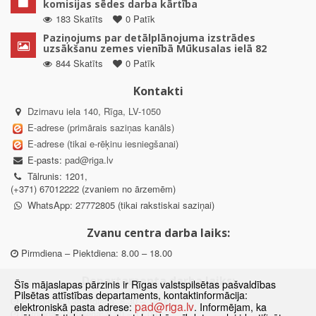
komisijas sēdes darba kārtība
183 Skatīts
0 Patīk
Paziņojums par detālplānojuma izstrādes
uzsākšanu zemes vienībā Mūkusalas ielā 82
844 Skatīts
0 Patīk
Kontakti
Dzirnavu iela 140, Rīga, LV-1050
E-adrese (primārais saziņas kanāls)
E-adrese (tikai e-rēķinu iesniegšanai)
E-pasts:
pad@riga.lv
Tālrunis: 1201,
(+371) 67012222 (zvaniem no ārzemēm)
WhatsApp: 27772805 (tikai rakstiskai saziņai)
Zvanu centra darba laiks:
Pirmdiena – Piektdiena: 8.00 – 18.00
Departamenta darba laiks:
Šīs mājaslapas pārzinis ir Rīgas valstspilsētas pašvaldības
Pilsētas attīstības departaments, kontaktinformācija:
Pirmdiena, Ceturtdiena: 8.30 – 18.00
pad@riga.lv
elektroniskā pasta adrese:
. Informējam, ka
Otrdiena, Trešdiena: 8.30 – 17.00