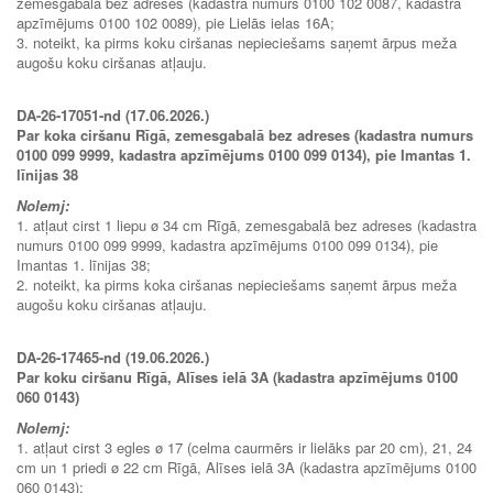
zemesgabalā bez adreses (kadastra numurs 0100 102 0087, kadastra
apzīmējums 0100 102 0089), pie Lielās ielas 16A;
3. noteikt, ka pirms koku ciršanas nepieciešams saņemt ārpus meža
augošu koku ciršanas atļauju.
DA-26-17051-nd (17.06.2026.)
Par koka ciršanu Rīgā, zemesgabalā bez adreses (kadastra numurs
0100 099 9999, kadastra apzīmējums 0100 099 0134), pie Imantas 1.
līnijas 38
Nolemj:
1. atļaut cirst 1 liepu ø 34 cm Rīgā, zemesgabalā bez adreses (kadastra
numurs 0100 099 9999, kadastra apzīmējums 0100 099 0134), pie
Imantas 1. līnijas 38;
2. noteikt, ka pirms koka ciršanas nepieciešams saņemt ārpus meža
augošu koku ciršanas atļauju.
DA-26-17465-nd (19.06.2026.)
Par koku ciršanu Rīgā, Alīses ielā 3A (kadastra apzīmējums 0100
060 0143)
Nolemj:
1. atļaut cirst 3 egles ø 17 (celma caurmērs ir lielāks par 20 cm), 21, 24
cm un 1 priedi ø 22 cm Rīgā, Alīses ielā 3A (kadastra apzīmējums 0100
060 0143);