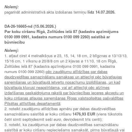
Nolemj:
pagarināt administratīvā akta izdošanas termiņu
līdz 14.07.2026.
DA-26-16665-nd (15.06.2026.)
Par koku ciršanu Rīgā, Zolitūdes ielā 87 (kadastra apzīmējums
0100 099 0991, kadastra numurs 0100 099 2260) saistībā ar
būvniecību
Nolemj:
1. atļaut cirst 4 melnalkšņus ø 23, 15, 14, 18 cm, 2 blīgznas ø 13/13/13,
15/16 cm, 1 vīksnu ø 20/8/8 cm un 2 kļavas ø 11/10, 18 cm Rīgā,
Zolitūdes ielā 87 (kadastra apzīmējums 0100 099 0991, kadastra
numurs 0100 099 2260)
pēc zaudējumu atlīdzības par dabas
daudzveidības samazināšanu samaksas un attiecīgi pēc būvatļaujas
saņemšanas un būvatļaujā ietverto nosacījumu izpildīšanas, un kad
būvatļauja kļuvusi neapstrīdama, vai arī attiecīgi pēc atzīmes
izdarīšanas paskaidrojuma rakstā par būvniecības ieceres akceptu un
koku ciršanas atļaujas saņemšanas Rīgas valstspilsētas pašvaldības
Pilsētas attīstības departamentā
;
2. noteikt zaudējumu atlīdzības apmēru par dabas daudzveidības
samazināšanu saistībā ar koku ciršanu
1476,93 EUR
(viens tūkstotis
četri simti septiņdesmit seši
euro
, deviņdesmit trīs centi);
3. noteikt, ka zaudējumus par dabas daudzveidības samazināšanu
saistībā ar koku ciršanu nepieciešams samaksāt, pirms būvatļaujā vai