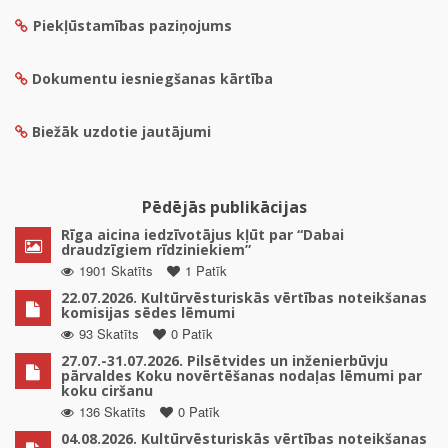
Piekļūstamības paziņojums
Dokumentu iesniegšanas kārtība
Biežāk uzdotie jautājumi
Pēdējās publikācijas
Rīga aicina iedzīvotājus kļūt par “Dabai
draudzīgiem rīdziniekiem”
1901 Skatīts
1 Patīk
22.07.2026. Kultūrvēsturiskās vērtības noteikšanas
komisijas sēdes lēmumi
93 Skatīts
0 Patīk
27.07.-31.07.2026. Pilsētvides un inženierbūvju
pārvaldes Koku novērtēšanas nodaļas lēmumi par
koku ciršanu
136 Skatīts
0 Patīk
04.08.2026. Kultūrvēsturiskās vērtības noteikšanas