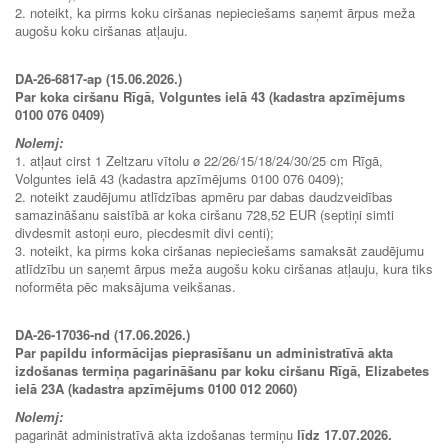
2. noteikt, ka pirms koku ciršanas nepieciešams saņemt ārpus meža
augošu koku ciršanas atļauju.
DA-26-6817-ap (15.06.2026.)
Par koka ciršanu Rīgā, Volguntes ielā 43 (kadastra apzīmējums
0100 076 0409)
Nolemj:
1. atļaut cirst 1 Zeltzaru vītolu ø 22/26/15/18/24/30/25 cm Rīgā,
Volguntes ielā 43 (kadastra apzīmējums 0100 076 0409);
2. noteikt zaudējumu atlīdzības apmēru par dabas daudzveidības
samazināšanu saistībā ar koka ciršanu 728,52 EUR (septiņi simti
divdesmit astoņi euro, piecdesmit divi centi);
3. noteikt, ka pirms koka ciršanas nepieciešams samaksāt zaudējumu
atlīdzību un saņemt ārpus meža augošu koku ciršanas atļauju, kura tiks
noformēta pēc maksājuma veikšanas.
DA-26-17036-nd (17.06.2026.)
Par papildu informācijas pieprasīšanu un administratīvā akta
izdošanas termiņa pagarināšanu par koku ciršanu Rīgā, Elizabetes
ielā 23A (kadastra apzīmējums 0100 012 2060)
Nolemj:
pagarināt administratīvā akta izdošanas termiņu
līdz 17.07.2026.