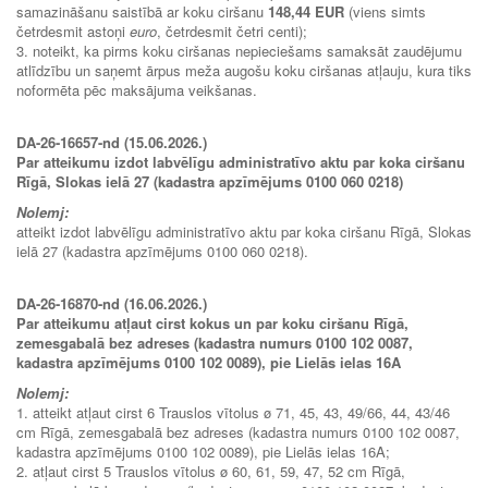
samazināšanu saistībā ar koku ciršanu
148,44 EUR
(viens simts
četrdesmit astoņi
euro
, četrdesmit četri centi);
3. noteikt, ka pirms koku ciršanas nepieciešams samaksāt zaudējumu
atlīdzību un saņemt ārpus meža augošu koku ciršanas atļauju, kura tiks
noformēta pēc maksājuma veikšanas.
DA-26-16657-nd (15.06.2026.)
Par atteikumu izdot labvēlīgu administratīvo aktu par koka ciršanu
Rīgā, Slokas ielā 27 (kadastra apzīmējums 0100 060 0218)
Nolemj:
atteikt izdot labvēlīgu administratīvo aktu par koka ciršanu Rīgā, Slokas
ielā 27 (kadastra apzīmējums 0100 060 0218).
DA-26-16870-nd (16.06.2026.)
Par atteikumu atļaut cirst kokus un par koku ciršanu Rīgā,
zemesgabalā bez adreses (kadastra numurs 0100 102 0087,
kadastra apzīmējums 0100 102 0089), pie Lielās ielas 16A
Nolemj:
1. atteikt atļaut cirst 6 Trauslos vītolus ø 71, 45, 43, 49/66, 44, 43/46
cm Rīgā, zemesgabalā bez adreses (kadastra numurs 0100 102 0087,
kadastra apzīmējums 0100 102 0089), pie Lielās ielas 16A;
2. atļaut cirst 5 Trauslos vītolus ø 60, 61, 59, 47, 52 cm Rīgā,