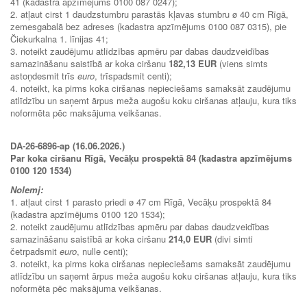
41 (kadastra apzīmējums 0100 087 0247);
2. atļaut cirst 1 daudzstumbru parastās kļavas stumbru ø 40 cm Rīgā,
zemesgabalā bez adreses (kadastra apzīmējums 0100 087 0315), pie
Čiekurkalna 1. līnijas 41;
3. noteikt zaudējumu atlīdzības apmēru par dabas daudzveidības
samazināšanu saistībā ar koka ciršanu
182,13 EUR
(viens simts
astoņdesmit trīs
euro
, trīspadsmit centi);
4. noteikt, ka pirms koka ciršanas nepieciešams samaksāt zaudējumu
atlīdzību un saņemt ārpus meža augošu koku ciršanas atļauju, kura tiks
noformēta pēc maksājuma veikšanas.
DA-26-6896-ap (16.06.2026.)
Par koka ciršanu Rīgā, Vecāķu prospektā 84 (kadastra apzīmējums
0100 120 1534)
Nolemj:
1. atļaut cirst 1 parasto priedi ø 47 cm Rīgā, Vecāķu prospektā 84
(kadastra apzīmējums 0100 120 1534);
2. noteikt zaudējumu atlīdzības apmēru par dabas daudzveidības
samazināšanu saistībā ar koka ciršanu
214,0 EUR
(divi simti
četrpadsmit
euro
, nulle centi);
3. noteikt, ka pirms koka ciršanas nepieciešams samaksāt zaudējumu
atlīdzību un saņemt ārpus meža augošu koku ciršanas atļauju, kura tiks
noformēta pēc maksājuma veikšanas.