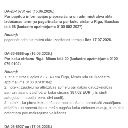
DA-26-16731-nd (15.06.2026.)
Par papildu informācijas pieprasīšanu un administratīvā akta
izdošanas termiņa pagarināšanu par koku ciršanu Rīgā, Bauskas
ielā 58 (kadastra apzīmējums 0100 052 2027)
Nolemj:
pagarināt administratīvā akta izdošanas termiņu
līdz 17.07.2026.
DA-26-6868-ap (16.06.2026.)
Par koku ciršanu Rīgā, Misas ielā 20 (kadastra apzīmējums 0100
079 0104)
Nolemj:
1. atļaut cirst 2 egles ø 37, 48 cm Rīgā, Misas ielā 20 (kadastra
apzīmējums 0100 079 0104);
2. noteikt zaudējumu atlīdzības apmēru par dabas daudzveidības
samazināšanu saistībā ar koku ciršanu
387,02 EUR
(trīs simti
astoņdesmit septiņi
euro
, divi centi);
3. noteikt, ka pirms koku ciršanas nepieciešams samaksāt zaudējumu
atlīdzību un saņemt ārpus meža augošu koku ciršanas atļauju, kura tiks
noformēta pēc maksājuma veikšanas.
DA-26-6927-ap (17.06.2026.)