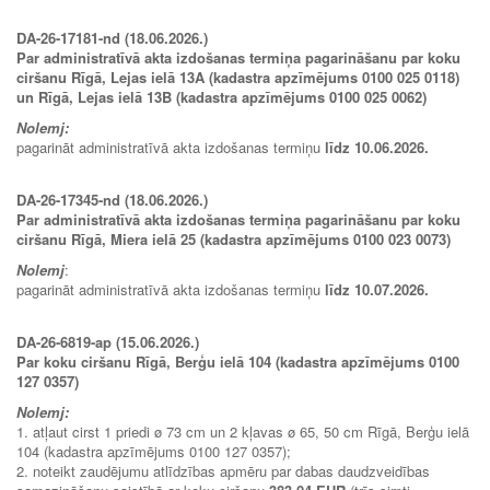
DA-26-17181-nd (18.06.2026.)
Par administratīvā akta izdošanas termiņa pagarināšanu par koku
ciršanu Rīgā, Lejas ielā 13A (kadastra apzīmējums 0100 025 0118)
un Rīgā, Lejas ielā 13B (kadastra apzīmējums 0100 025 0062)
Nolemj:
pagarināt administratīvā akta izdošanas termiņu
līdz 10.06.2026.
DA-26-17345-nd (18.06.2026.)
Par administratīvā akta izdošanas termiņa pagarināšanu par koku
ciršanu Rīgā, Miera ielā 25 (kadastra apzīmējums 0100 023 0073)
Nolemj
:
pagarināt administratīvā akta izdošanas termiņu
līdz 10.07.2026.
DA-26-6819-ap (15.06.2026.)
Par koku ciršanu Rīgā, Berģu ielā 104 (kadastra apzīmējums 0100
127 0357)
Nolemj:
1. atļaut cirst 1 priedi ø 73 cm un 2 kļavas ø 65, 50 cm Rīgā, Berģu ielā
104 (kadastra apzīmējums 0100 127 0357);
2. noteikt zaudējumu atlīdzības apmēru par dabas daudzveidības