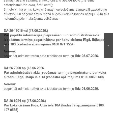
samazināšanu saistībā ar koku ciršanu
383,04 EUR
(trīs simti
astoņdesmit trīs
euro
, četri centi);
3. noteikt, ka pirms koku ciršanas nepieciešams samaksāt zaudējumu
atlīdzību un saņemt ārpus meža augošu koku ciršanas atļauju, kura tiks
noformēta pēc maksājuma veikšanas.
DA-26-17016-nd (17.06.2026.)
Par papildu informācijas pieprasīšanu un administratīvā akta
izdošanas termiņa pagarināšanu par koku ciršanu Rīgā, Ilūkstes
ielā 103 (kadastra apzīmējums 0100 071 1554)
Nolemj:
pagarināt administratīvā akta izdošanas termiņu
līdz 03.07.2026.
DA-26-7000-ap (18.06.2026.
Par administratīvā akta izdošanas termiņa pagarināšanu par koka
ciršanu Rīgā, Maija ielā 14 (kadastra apzīmējums 0100 086 0130)
Nolemj:
pagarināt administratīvā akta izdošanas termiņu
līdz 03.06.2026.
DA-26-6924-ap (17.06.2026.)
Par koka ciršanu Rīgā, Ulža ielā 10A (kadastra apzīmējums 0100
127 0565)