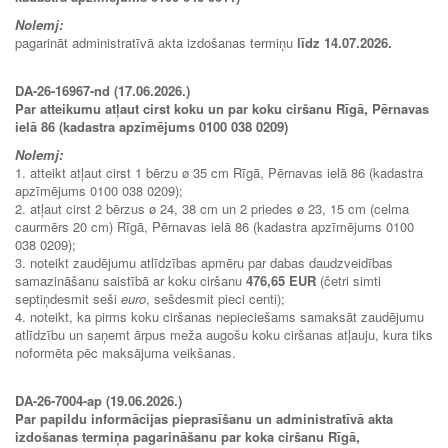
Nolemj:
pagarināt administratīvā akta izdošanas termiņu
līdz 14.07.2026.
DA-26-16967-nd (17.06.2026.)
Par atteikumu atļaut cirst koku un par koku ciršanu Rīgā, Pērnavas
ielā 86 (kadastra apzīmējums 0100 038 0209)
Nolemj:
1. atteikt atļaut cirst 1 bērzu ø 35 cm Rīgā, Pērnavas ielā 86 (kadastra
apzīmējums 0100 038 0209);
2. atļaut cirst 2 bērzus ø 24, 38 cm un 2 priedes ø 23, 15 cm (celma
caurmērs 20 cm) Rīgā, Pērnavas ielā 86 (kadastra apzīmējums 0100
038 0209);
3. noteikt zaudējumu atlīdzības apmēru par dabas daudzveidības
samazināšanu saistībā ar koku ciršanu
476,65 EUR
(četri simti
septiņdesmit seši
euro
, sešdesmit pieci centi);
4. noteikt, ka pirms koku ciršanas nepieciešams samaksāt zaudējumu
atlīdzību un saņemt ārpus meža augošu koku ciršanas atļauju, kura tiks
noformēta pēc maksājuma veikšanas.
DA-26-7004-ap (19.06.2026.)
Par papildu informācijas pieprasīšanu un administratīvā akta
izdošanas termiņa pagarināšanu par koka ciršanu Rīgā,