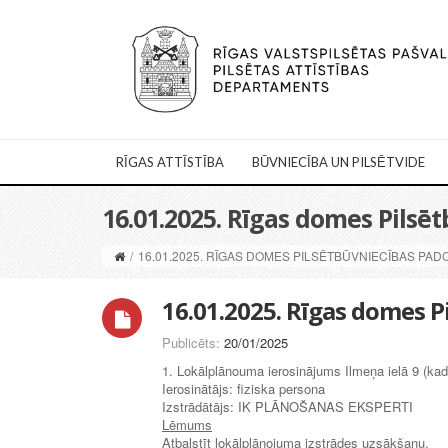
RĪGAS ATTĪSTĪBA
BŪVNIECĪBA UN PILSĒTVIDE
16.01.2025. Rīgas domes Pils
/
16.01.2025. RĪGAS DOMES PILSĒTBŪVNIECĪBAS PA
16.01.2025. Rīgas domes 
Publicēts:
20/01/2025
1. Lokālplānouma ierosinājums Ilmeņa ielā 9 (ka
Ierosinātājs: fiziska persona
Izstrādātājs: IK PLĀNOŠANAS EKSPERTI
Lēmums
Atbalstīt lokālplānojuma izstrādes uzsākšanu.