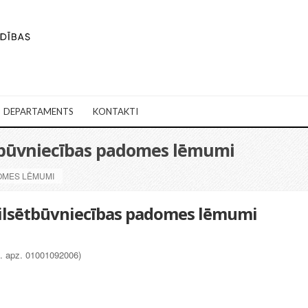
DEPARTAMENTS
KONTAKTI
ētbūvniecības padomes lēmumi
DOMES LĒMUMI
Pilsētbūvniecības padomes lēmumi
d. apz. 01001092006)