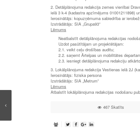
2. Detālplānojuma redakcija zemes vienībai Dra
ielā 3 k-4 (kadastra apzīmējums 01001211898) u
Ierosinātājs: kopuzņēmuma sabiedrība ar ierobež
Izstrādātājs: SIA „Grupa93”
Lēmums
Neatbalstīt detālplānojuma redakcijas nodoša
Uzdot pasūtītājam un projektētājam:
2.1. veikt ceļu drošības auditu;
2.2. saņemt Ārtelpas un mobilitātes departam
2.3. iesniegt detālplānojuma redakciju atkārt
3. Lokālplānojuma redakcija Vestienas ielā 2J 
Ierosinātājs: fiziska persona
Izstrādātājs: SIA „Metrum”
Lēmums
Atbalstīt lokālplānojuma redakcijas nodošanu publ
467 Skatīts