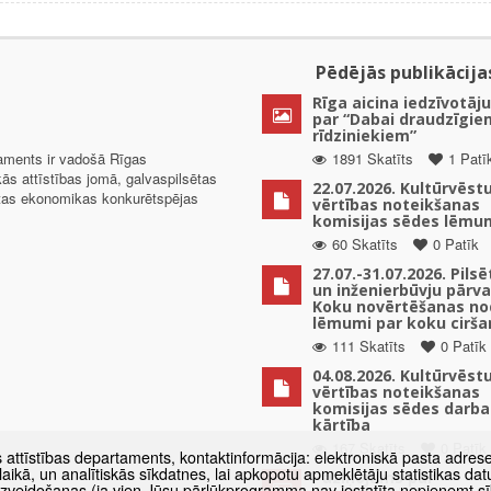
Pēdējās publikācija
Rīga aicina iedzīvotāju
par “Dabai draudzīgie
rīdziniekiem”
taments ir vadošā Rīgas
1891 Skatīts
1 Patī
kās attīstības jomā, galvaspilsētas
22.07.2026. Kultūrvēst
ētas ekonomikas konkurētspējas
vērtības noteikšanas
komisijas sēdes lēmu
60 Skatīts
0 Patīk
27.07.-31.07.2026. Pils
un inženierbūvju pārv
Koku novērtēšanas no
lēmumi par koku cirša
111 Skatīts
0 Patīk
04.08.2026. Kultūrvēst
vērtības noteikšanas
komisijas sēdes darba
kārtība
167 Skatīts
0 Patīk
s attīstības departaments, kontaktinformācija: elektroniskā pasta adres
as laikā, un analītiskās sīkdatnes, lai apkopotu apmeklētāju statistikas 
Paziņojums par
 izveidošanas (ja vien Jūsu pārlūkprogramma nav iestatīta nepieņemt sī