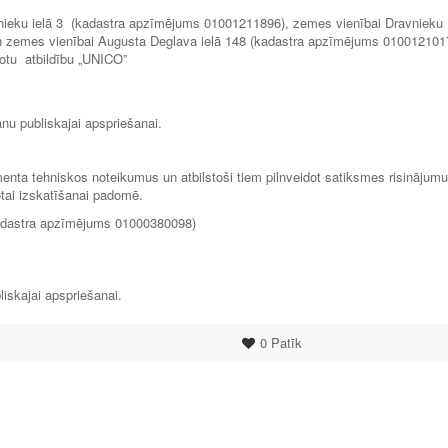
vnieku ielā 3 (kadastra apzīmējums 01001211896), zemes vienībai Dravnieku
n zemes vienībai Augusta Deglava ielā 148 (kadastra apzīmējums 010012101
otu atbildību „UNICO”
nu publiskajai apspriešanai.
enta tehniskos noteikumus un atbilstoši tiem pilnveidot satiksmes risinājumu
otai izskatīšanai padomē.
(kadastra apzīmējums 01000380098)
iskajai apspriešanai.
0
Patīk