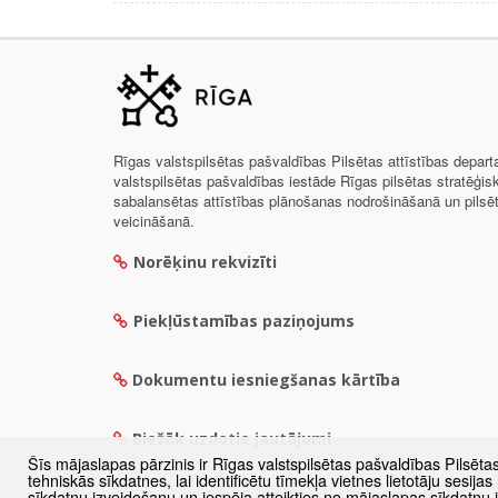
Rīgas valstspilsētas pašvaldības Pilsētas attīstības depar
valstspilsētas pašvaldības iestāde Rīgas pilsētas stratēģis
sabalansētas attīstības plānošanas nodrošināšanā un pils
veicināšanā.
Norēķinu rekvizīti
Piekļūstamības paziņojums
Dokumentu iesniegšanas kārtība
Biežāk uzdotie jautājumi
Šīs mājaslapas pārzinis ir Rīgas valstspilsētas pašvaldības Pilsēta
tehniskās sīkdatnes, lai identificētu tīmekļa vietnes lietotāju sesij
sīkdatņu izveidošanu un iespēja atteikties no mājaslapas sīkdatņu