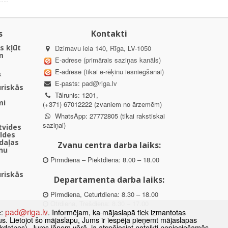
s
Kontakti
s kļūt
Dzirnavu iela 140, Rīga, LV-1050
m
E-adrese (primārais saziņas kanāls)
E-adrese (tikai e-rēķinu iesniegšanai)
k
E-pasts:
pad@riga.lv
uriskās
Tālrunis: 1201,
mi
(+371) 67012222 (zvaniem no ārzemēm)
WhatsApp: 27772805 (tikai rakstiskai
saziņai)
ētvides
aldes
daļas
Zvanu centra darba laiks:
nu
Pirmdiena – Piektdiena: 8.00 – 18.00
uriskās
Departamenta darba laiks:
Pirmdiena, Ceturtdiena: 8.30 – 18.00
Otrdiena, Trešdiena: 8.30 – 17.00
pad@riga.lv
e:
. Informējam, ka mājaslapā tiek izmantotas
Piektdiena: 8.30 – 15.00
datus. Lietojot šo mājaslapu, Jums ir iespēja pieņemt mājaslapas
kdatnes). Jums jāņem vērā, ja atspējosiet noteikti nepieciešamās