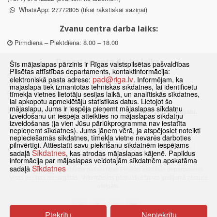
WhatsApp: 27772805 (tikai rakstiskai saziņai)
Zvanu centra darba laiks:
Pirmdiena – Piektdiena: 8.00 – 18.00
Departamenta darba laiks:
Šīs mājaslapas pārzinis ir Rīgas valstspilsētas pašvaldības
Pilsētas attīstības departaments, kontaktinformācija:
Pirmdiena, Ceturtdiena: 8.30 – 18.00
pad@riga.lv
elektroniskā pasta adrese:
. Informējam, ka
Otrdiena, Trešdiena: 8.30 – 17.00
mājaslapā tiek izmantotas tehniskās sīkdatnes, lai identificētu
Piektdiena: 8.30 – 15.00
tīmekļa vietnes lietotāju sesijas laikā, un analītiskās sīkdatnes,
lai apkopotu apmeklētāju statistikas datus. Lietojot šo
mājaslapu, Jums ir iespēja pieņemt mājaslapas sīkdatņu
Klātienes konsultācijas pieejamas tikai ar iepriekšēju pierakstu.
izveidošanu un iespēja atteikties no mājaslapas sīkdatņu
izveidošanas (ja vien Jūsu pārlūkprogramma nav iestatīta
nepieņemt sīkdatnes). Jums jāņem vērā, ja atspējosiet noteikti
nepieciešamās sīkdatnes, tīmekļa vietne nevarēs darboties
pilnvērtīgi. Attiestatīt savu piekrišanu sīkdatnēm iespējams
Sākums
Jaunumi
Biežāk uzdotie jautājumi
Lapas karte
Sīkdatnes
sadaļā
, kas atrodas mājaslapas kājenē. Papildus
Sīkdatnes
Kontakti
informācija par mājaslapas veidotajām sīkdatnēm apskatāma
Sīkdatnes
sadaļā
© 2021 Rīgas valstspilsētas pašvaldības Pilsētas attīstības departaments.
Visas tiesības aizsargātas
·
Informācijas pārpublicēšanas gadījumā atsauce
obligāta.
Piekrītu
Nepiekrītu