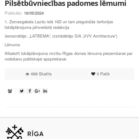
Pilsētbūvniecības padomes lēmumi
Publicēts:
16/05/2024
1. Zemesgabala Lazdu ielā 16D un tam piegulošās teritorijas
lokālplānojuma pilnveidotā redakcija
(ierosinātājs: „LATBEMA”; izstrādātājs SIA „VVV Architecture”)
Lēmums
Atbalstīt lokālplānojuma virzību Rīgas domes lēmuma pieņemšanai par
nodošanu publiskajai apspriešanai.
668 Skatīts
0
Patīk