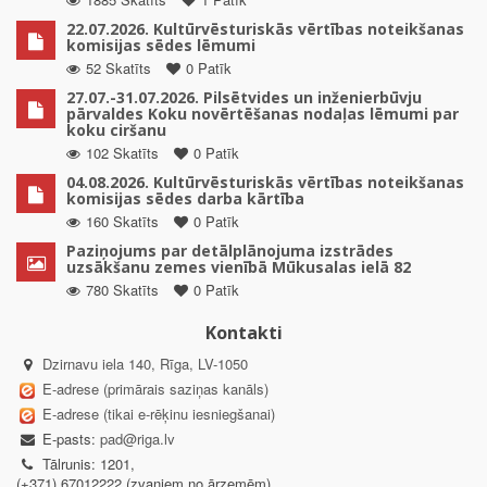
22.07.2026. Kultūrvēsturiskās vērtības noteikšanas
komisijas sēdes lēmumi
52 Skatīts
0 Patīk
27.07.-31.07.2026. Pilsētvides un inženierbūvju
pārvaldes Koku novērtēšanas nodaļas lēmumi par
koku ciršanu
102 Skatīts
0 Patīk
04.08.2026. Kultūrvēsturiskās vērtības noteikšanas
komisijas sēdes darba kārtība
160 Skatīts
0 Patīk
Paziņojums par detālplānojuma izstrādes
uzsākšanu zemes vienībā Mūkusalas ielā 82
780 Skatīts
0 Patīk
Kontakti
Dzirnavu iela 140, Rīga, LV-1050
E-adrese (primārais saziņas kanāls)
E-adrese (tikai e-rēķinu iesniegšanai)
E-pasts:
pad@riga.lv
Tālrunis: 1201,
(+371) 67012222 (zvaniem no ārzemēm)