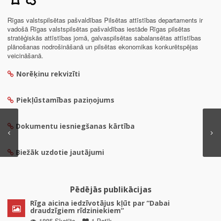
Rīgas valstspilsētas pašvaldības Pilsētas attīstības departaments ir
vadošā Rīgas valstspilsētas pašvaldības iestāde Rīgas pilsētas
stratēģiskās attīstības jomā, galvaspilsētas sabalansētas attīstības
plānošanas nodrošināšanā un pilsētas ekonomikas konkurētspējas
veicināšanā.
Norēķinu rekvizīti
Piekļūstamības paziņojums
Dokumentu iesniegšanas kārtība
Biežāk uzdotie jautājumi
Pēdējās publikācijas
Rīga aicina iedzīvotājus kļūt par “Dabai
draudzīgiem rīdziniekiem”
1885 Skatīts
1 Patīk