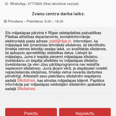
WhatsApp: 27772805 (tikai rakstiskai saziņai)
Zvanu centra darba laiks:
Pirmdiena – Piektdiena: 8.00 – 18.00
Departamenta darba laiks:
Šīs mājaslapas pārzinis ir Rīgas valstspilsētas pašvaldības
Pilsētas attīstības departaments, kontaktinformācija:
Pirmdiena, Ceturtdiena: 8.30 – 18.00
pad@riga.lv
elektroniskā pasta adrese:
. Informējam, ka
Otrdiena, Trešdiena: 8.30 – 17.00
mājaslapā tiek izmantotas tehniskās sīkdatnes, lai identificētu
Piektdiena: 8.30 – 15.00
tīmekļa vietnes lietotāju sesijas laikā, un analītiskās sīkdatnes,
lai apkopotu apmeklētāju statistikas datus. Lietojot šo
mājaslapu, Jums ir iespēja pieņemt mājaslapas sīkdatņu
Klātienes konsultācijas pieejamas tikai ar iepriekšēju pierakstu.
izveidošanu un iespēja atteikties no mājaslapas sīkdatņu
izveidošanas (ja vien Jūsu pārlūkprogramma nav iestatīta
nepieņemt sīkdatnes). Jums jāņem vērā, ja atspējosiet noteikti
nepieciešamās sīkdatnes, tīmekļa vietne nevarēs darboties
pilnvērtīgi. Attiestatīt savu piekrišanu sīkdatnēm iespējams
Sākums
Jaunumi
Biežāk uzdotie jautājumi
Lapas karte
Sīkdatnes
sadaļā
, kas atrodas mājaslapas kājenē. Papildus
Sīkdatnes
Kontakti
informācija par mājaslapas veidotajām sīkdatnēm apskatāma
Sīkdatnes
sadaļā
© 2021 Rīgas valstspilsētas pašvaldības Pilsētas attīstības departaments.
Visas tiesības aizsargātas
·
Informācijas pārpublicēšanas gadījumā atsauce
obligāta.
Piekrītu
Nepiekrītu