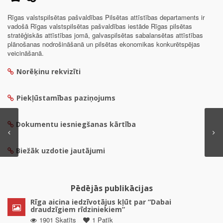
Rīgas valstspilsētas pašvaldības Pilsētas attīstības departaments ir
vadošā Rīgas valstspilsētas pašvaldības iestāde Rīgas pilsētas
stratēģiskās attīstības jomā, galvaspilsētas sabalansētas attīstības
plānošanas nodrošināšanā un pilsētas ekonomikas konkurētspējas
veicināšanā.
Norēķinu rekvizīti
Piekļūstamības paziņojums
Dokumentu iesniegšanas kārtība
Biežāk uzdotie jautājumi
Pēdējās publikācijas
Rīga aicina iedzīvotājus kļūt par “Dabai
draudzīgiem rīdziniekiem”
1901 Skatīts
1 Patīk