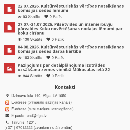
22.07.2026. Kultūrvēsturiskās vērtības noteikšanas
komisijas sēdes lēmumi
93 Skatīts
0 Patīk
27.07.-31.07.2026. Pilsētvides un inženierbūvju
pārvaldes Koku novērtēšanas nodaļas lēmumi par
koku ciršanu
136 Skatīts
0 Patīk
04.08.2026. Kultūrvēsturiskās vērtības noteikšanas
komisijas sēdes darba kārtība
183 Skatīts
0 Patīk
Paziņojums par detālplānojuma izstrādes
uzsākšanu zemes vienībā Mūkusalas ielā 82
844 Skatīts
0 Patīk
Kontakti
Dzirnavu iela 140, Rīga, LV-1050
E-adrese (primārais saziņas kanāls)
E-adrese (tikai e-rēķinu iesniegšanai)
E-pasts:
pad@riga.lv
Tālrunis: 1201,
(+371) 67012222 (zvaniem no ārzemēm)