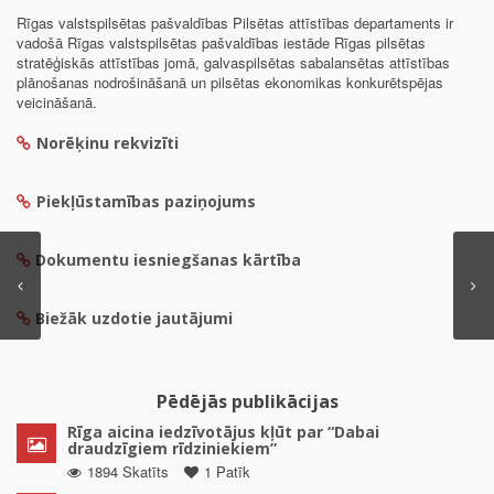
Rīgas valstspilsētas pašvaldības Pilsētas attīstības departaments ir
vadošā Rīgas valstspilsētas pašvaldības iestāde Rīgas pilsētas
stratēģiskās attīstības jomā, galvaspilsētas sabalansētas attīstības
plānošanas nodrošināšanā un pilsētas ekonomikas konkurētspējas
veicināšanā.
Norēķinu rekvizīti
Piekļūstamības paziņojums
Dokumentu iesniegšanas kārtība
Biežāk uzdotie jautājumi
Pēdējās publikācijas
Rīga aicina iedzīvotājus kļūt par “Dabai
draudzīgiem rīdziniekiem”
1894 Skatīts
1 Patīk