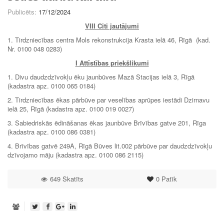
Publicēts:
17/12/2024
VIII Citi jautājumi
1. Tirdzniecības centra Mols rekonstrukcija Krasta ielā 46, Rīgā (kad.
Nr. 0100 048 0283)
I Attīstības priekšlikumi
1. Divu daudzdzīvokļu ēku jaunbūves Mazā Stacijas ielā 3, Rīgā
(kadastra apz. 0100 065 0184)
2. Tirdzniecības ēkas pārbūve par veselības aprūpes iestādi Dzirnavu
ielā 25, Rīgā (kadastra apz. 0100 019 0027)
3. Sabiedriskās ēdināšanas ēkas jaunbūve Brīvības gatve 201, Rīga
(kadastra apz. 0100 086 0381)
4. Brīvības gatvē 249A, Rīgā Būves lit.002 pārbūve par daudzdzīvokļu
dzīvojamo māju (kadastra apz. 0100 086 2115)
649 Skatīts
0
Patīk