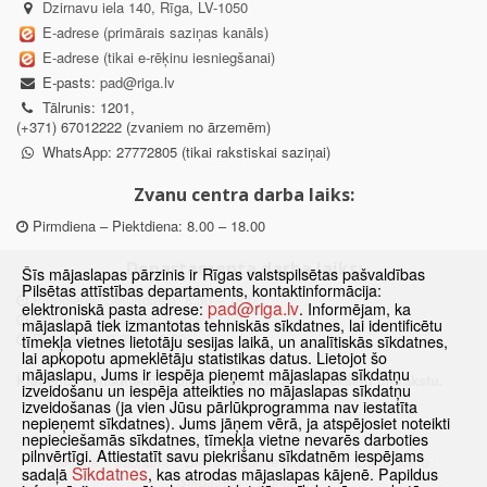
Dzirnavu iela 140, Rīga, LV-1050
E-adrese (primārais saziņas kanāls)
E-adrese (tikai e-rēķinu iesniegšanai)
E-pasts:
pad@riga.lv
Tālrunis: 1201,
(+371) 67012222 (zvaniem no ārzemēm)
WhatsApp: 27772805 (tikai rakstiskai saziņai)
Zvanu centra darba laiks:
Pirmdiena – Piektdiena: 8.00 – 18.00
Departamenta darba laiks:
Šīs mājaslapas pārzinis ir Rīgas valstspilsētas pašvaldības
Pilsētas attīstības departaments, kontaktinformācija:
Pirmdiena, Ceturtdiena: 8.30 – 18.00
pad@riga.lv
elektroniskā pasta adrese:
. Informējam, ka
Otrdiena, Trešdiena: 8.30 – 17.00
mājaslapā tiek izmantotas tehniskās sīkdatnes, lai identificētu
Piektdiena: 8.30 – 15.00
tīmekļa vietnes lietotāju sesijas laikā, un analītiskās sīkdatnes,
lai apkopotu apmeklētāju statistikas datus. Lietojot šo
mājaslapu, Jums ir iespēja pieņemt mājaslapas sīkdatņu
Klātienes konsultācijas pieejamas tikai ar iepriekšēju pierakstu.
izveidošanu un iespēja atteikties no mājaslapas sīkdatņu
izveidošanas (ja vien Jūsu pārlūkprogramma nav iestatīta
nepieņemt sīkdatnes). Jums jāņem vērā, ja atspējosiet noteikti
nepieciešamās sīkdatnes, tīmekļa vietne nevarēs darboties
pilnvērtīgi. Attiestatīt savu piekrišanu sīkdatnēm iespējams
Sākums
Jaunumi
Biežāk uzdotie jautājumi
Lapas karte
Sīkdatnes
sadaļā
, kas atrodas mājaslapas kājenē. Papildus
Sīkdatnes
Kontakti