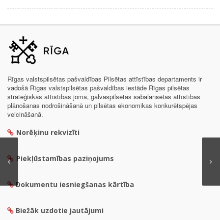
Rīgas valstspilsētas pašvaldības Pilsētas attīstības departaments ir
vadošā Rīgas valstspilsētas pašvaldības iestāde Rīgas pilsētas
stratēģiskās attīstības jomā, galvaspilsētas sabalansētas attīstības
plānošanas nodrošināšanā un pilsētas ekonomikas konkurētspējas
veicināšanā.
Norēķinu rekvizīti
Piekļūstamības paziņojums
Dokumentu iesniegšanas kārtība
Biežāk uzdotie jautājumi