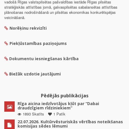
vadošā Rīgas valstspilsētas pašvaldības iestāde Rīgas pilsētas
stratēģiskās attīstības jomā, galvaspilsētas sabalansētas attīstības
plānošanas nodrošināšanā un pilsētas ekonomikas konkurētspējas
veicināšanā.
Norēķinu rekvizīti
Piekļūstamības paziņojums
Dokumentu iesniegšanas kārtība
Biežāk uzdotie jautājumi
Pēdējās publikācijas
Rīga aicina iedzīvotājus kļūt par “Dabai
draudzīgiem rīdziniekiem”
1893 Skatīts
1 Patīk
22.07.2026. Kultūrvēsturiskās vērtības noteikšanas
komisijas sēdes lēmumi