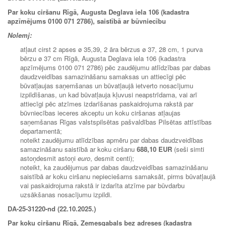
Par koku ciršanu Rīgā, Augusta Deglava iela 106 (kadastra
apzīmējums 0100 071 2786), saistībā ar būvniecību
Nolemj:
atļaut cirst 2 apses ø 35,39, 2 āra bērzus ø 37, 28 cm, 1 purva
bērzu ø 37 cm Rīgā, Augusta Deglava iela 106 (kadastra
apzīmējums 0100 071 2786) pēc zaudējumu atlīdzības par dabas
daudzveidības samazināšanu samaksas un attiecīgi pēc
būvatļaujas saņemšanas un būvatļaujā ietverto nosacījumu
izpildīšanas, un kad būvatļauja kļuvusi neapstrīdama, vai arī
attiecīgi pēc atzīmes izdarīšanas paskaidrojuma rakstā par
būvniecības ieceres akceptu un koku ciršanas atļaujas
saņemšanas Rīgas valstspilsētas pašvaldības Pilsētas attīstības
departamentā;
noteikt zaudējumu atlīdzības apmēru par dabas daudzveidības
samazināšanu saistībā ar koku ciršanu
688,10 EUR
(seši simti
astoņdesmit astoņi
euro
, desmit centi);
noteikt, ka zaudējumus par dabas daudzveidības samazināšanu
saistībā ar koku ciršanu nepieciešams samaksāt, pirms būvatļaujā
vai paskaidrojuma rakstā ir izdarīta atzīme par būvdarbu
uzsākšanas nosacījumu izpildi.
DA-25-31220-nd (22.10.2025.)
Par koku ciršanu Rīgā, Zemesgabals bez adreses (kadastra