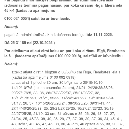
izdošanas termiņa pagarināšanu par koka ciršanu Rīgā, Miera ielā
45 k-1 (kadastra apzīmējums
0100 024 0054)
saistībā ar būvniecību
Nolemj:
pagarināt administratīvā akta izdošanas termiņu
līdz 11.11.2025.
DA-25-31185-nd (22.10.2025.)
Par atteikumu atļaut cirst koku un par koku ciršanu Rīgā, Rembates
ielā 1 (kadastra apzīmējums 0100 092 0918), saistībā ar būvniecību
Nolemj:
atteikt atļaut cirst 1 blīgznu ø 56/50/46 cm Rīgā, Rembates ielā 1
(kadastra apzīmējums 0100 092 0918);
atļaut cirst 1 priedi ø 30 cm, 30 blīgznas ø 20/15/10/10,
14/12/10/7/8 (celma caurmērs 24 cm), 24/21, 24/28/38/35/26,
20/27/17/25, 38, 36, 26/27/38/22/37, 25/21/28/27, 32,
16/16/17/27/21, 21/21, 32/29, 14/24/14/17/27, 19/19/16/32/24,
31/17, 26, 37, 16/15/26/25/26/24, 38/30/25/25, 39/31/41, 44,
27/14/40/20/25/38, 25, 28/21/27/29/25, 16/27/24/23/23, 36/19,
22/27/25/25, 21/19, 33 cm, 31 bērzus ø 35, 26, 26, 48, 27, 27,
31/34, 25, 45/38, 38, 40, 36, 29, 27, 37, 38, 30, 37, 36, 34, 45, 41,
48, 32/37, 40, 45, 47, 45, 38, 36, 48 cm, 46 apses ø 55, 33, 20, 37,
28, 43, 26, 27, 48, 44, 43, 26, 35, 32, 33, 31, 39, 25, 42, 40, 27, 46,