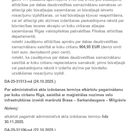
atlīdzības par dabas daudzveidības samazināšanu samaksas un
attiecīgi pēc būvatļaujas saņemšanas un būvatļaujā ietverto
nosacījumu izpildīšanas, un kad būvatļauja kļuvusi neapstrīdama,
vai arī attiecīgi pēc atzīmes izdarīšanas paskaidrojuma rakstā par
būvniecības ieceres akceptu un koku ciršanas atļaujas
saņemšanas Rīgas valstspilsētas pašvaldības Pilsētas attīstības
departamentā;
noteikt zaudējumu atlīdzības apmēru par dabas daudzveidības
samazināšanu saistībā ar koku ciršanu
904,95
EUR
(deviņi simti
četri
euro
, deviņdesmit pieci centi);
noteikt, ka zaudējumus par dabas daudzveidības samazināšanu
saistībā ar koku ciršanu nepieciešams samaksāt, pirms būvatļaujā
vai paskaidrojuma rakstā ir izdarīta atzīme par būvdarbu
uzsākšanas nosacījumu izpildi.
DA-25-31513-nd (24.10.2025.)
Par administratīvā akta izdošanas termiņa atkārtotu pagarināšanu
par koku ciršanu Rīgā, saistībā ar maģistrālas nozīmes velo
infrastruktūras izveidi maršrutā Brasa – Sarkandaugava – Mīlgrāvis
Nolemj:
atkārtoti pagarināt administratīvā akta izdošanas termiņu
līdz
30
.11.2025
.
DA-25-31106-nd (22.10.2025.)