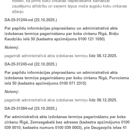
noteikt, ka pirms koku ciršanas nepieciešams samaksāt
zaudējumu atlīdzību un saņemt ārpus meža augošu koku ciršanas
atļauju.
DA-25-31244-nd (22.10.2025.)
Par papildu informācijas pieprasīšanu un administratīvā akta
izdošanas termiņa pagarināšanu par koka ciršanu Rīgā, Brāļu
Kaudzīšu ielā 50 (kadastra apzīmējums 0100 121 1050)
Nolemj:
pagarināt administratīvā akta izdošanas termiņu
līdz 08.12.2025.
DA-25-31245-nd (22.10.2025.)
Par papildu informācijas pieprasīšanu un administratīvā akta
izdošanas termiņa pagarināšanu par koku ciršanu Rīgā, Purvciema
ielā 50 (kadastra apzīmējums 0100 071 2315)
Nolemj:
pagarināt administratīvā akta izdošanas termiņu
līdz 08.12.2025.
DA-25-31284-nd (23.10.2025.)
Par administratīvā akta izdošanas termiņa pagarināšanu par koka
ciršanu Rīgā, Zemesgabalā bez adreses (kadastra apzīmējums 0100
039 0010; kadastra numurs 0100 039 0003), pie Daugavpils ielas 41