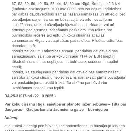
67, 53, 39, 59, 40, 50, 55, 44, 42, 50 cm Rīgā, Šmerļa ielā 3 k-4
(kadastra apzīmējums 0100 092 0899) pēc zaudējumu atlīdzības
par dabas daudzveidības samazināšanu samaksas un attiecīgi pēc
būvatļaujas saņemšanas un būvatļaujā ietverto nosacījumu
izpildīšanas, un kad būvatļauja kļuvusi neapstrīdama, vai arī
attiecīgi pēc atzīmes izdarīšanas paskaidrojuma rakstā par
būvniecības ieceres akceptu un koku ciršanas atļaujas
saņemšanas Rīgas valstspilsētas pašvaldības Pilsētas attīstības
departamentā;
noteikt zaudējumu atlīdzības apmēru par dabas daudzveidības
samazināšanu saistībā ar koku ciršanu
7174,67 EUR
(septiņi
tūkstoši viens simts septiņdesmit četri
euro
, sešdesmit septiņi
centi);
noteikt, ka zaudējumus par dabas daudzveidības samazināšanu
saistībā ar koku ciršanu nepieciešams samaksāt, pirms būvatļaujā
vai paskaidrojuma rakstā ir izdarīta atzīme par būvdarbu
uzsākšanas nosacījumu izpildi.
DA-25-31217-nd (22.10.2025.)
Par koku ciršanu Rīgā, saistībā ar plānoto inženierbūves – Tilta pār
Daugavas – Gaujas kanālu Jaunciema gatvē – būvniecību
Nolemj:
atļaut cirst attiecīgi pēc būvatļaujas saņemšanas un būvatļaujā ietverto
nosacījumu izpildīšanas, un kad būvatļauja kļuvusi neapstrīdama, vai