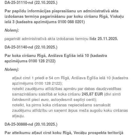
DA-25-31110-nd (22.10.2025.)
Par papildu informācijas pieprasīšanu un administratīvā akta
izdošanas termiņa pagarināšanu par koku ciršanu Rīgā, Viskaļu
ielā 3 (kadastra apzīmējums 0100 088 0201)
Nolemj:
pagarināt administratīvā akta izdošanas termiņu
līdz 25.11.2025.
DA-25-31140-nd (22.10.2025.)
Par koka ciršanu Rīgā, Anšlava Eglīša ielā 10 (kadastra
apzīmējums 0100 128 2122)
Nolemj:
atļaut cirst 1 priedi ø 54 cm Rīgā, Anšlava Eglīša ielā 10 (kadastra
apzīmējums 0100 128 2122);
noteikt zaudējumu atlīdzības apmēru par dabas daudzveidības
samazināšanu saistībā ar koka ciršanu
245,87 EUR
(divi simti
četrdesmit pieci
euro
, astoņdesmit septiņi centi);
noteikt, ka pirms koka ciršanas nepieciešams samaksāt
zaudējumu atlīdzību un saņemt ārpus meža augošu koku ciršanas
atļauju.
DA-25-30888-nd (20.10.2025.)
Par atteikumu atļaut cirst koku Rīgā, Vecāķu prospekta teritorijā