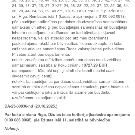
24, 39, 43, 37, 25, 27, 21/27, 24, 28, 28, 22, 26, 37, 32, 25, 36, 34,
36, 28, 44, 24, 66, 39, 43 cm, 1 kļavu ø 21 cm un 1 pīlādzi ø 20
cm Rīgā, Rembates ielā 1 (kadastra apzīmējums 0100 092 0918)
pēc zaudējumu atlīdzības par dabas daudzveidības samazināšanu
samaksas un attiecīgi pēc būvatļaujas saņemšanas un būvatļaujā
ietverto nosacījumu izpildīšanas, un kad būvatļauja kļuvusi
neapstrīdama, vai arī attiecīgi pēc atzīmes izdarīšanas
paskaidrojuma rakstā par būvniecības ieceres akceptu un koku
ciršanas atļaujas saņemšanas Rīgas valstspilsētas pašvaldības
Pilsētas attīstības departamentā;
noteikt zaudējumu atlīdzības apmēru par dabas daudzveidības
samazināšanu saistībā ar koku ciršanu
18727,29 EUR
(astoņpadsmit tūkstoši septiņi simti divdesmit septiņi
euro
,
divdesmit deviņi centi);
noteikt, ka zaudējumus par dabas daudzveidības samazināšanu
saistībā ar koku ciršanu nepieciešams samaksāt, pirms būvatļaujā
vai paskaidrojuma rakstā ir izdarīta atzīme par būvdarbu
uzsākšanas nosacījumu izpildi.
DA-25-30836-nd (20.10.2025.)
Par koku ciršanu Rīgā, Džutas ielas teritorijā (kadastra apzīmējums
0100 086 0068), pie Džutas ielā 11, saistībā ar būvniecību
Nolemj: