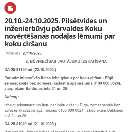
20.10.-24.10.2025. Pilsētvides un
inženierbūvju pārvaldes Koku
novērtēšanas nodaļas lēmumi par
koku ciršanu
Publicēts:
27/10/2025
2. BŪVNIECĪBAS JAUTĀJUMU IZSKATĪŠANA
DA-25-31129-nd (22.10.2025.)
Par administratīvās lietas izbeigšanu par koku ciršanu Rīgā,
zemesgabalā bez adreses (kadastra apzīmējums 0100 060 0024),
starp ēkām Baldones ielā 24 un 26
Nolemj:
izbeigt administratīvo lietu par koku ciršanu Rīgā, zemesgabalā bez
adreses (kadastra apzīmējums 0100 060 0024), starp ēkām Baldones
ielā 24 un 26.
DA-25-31049-nd (21.10.2025.)
Par papildu informācijas pieprasīšanu un administratīvā akta