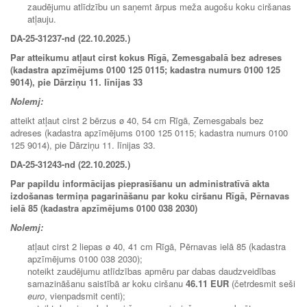
zaudējumu atlīdzību un saņemt ārpus meža augošu koku ciršanas
atļauju.
DA-25-31237-nd (22.10.2025.)
Par atteikumu atļaut cirst kokus Rīgā, Zemesgabalā bez adreses
(kadastra apzīmējums 0100 125 0115; kadastra numurs 0100 125
9014), pie Dārziņu 11. līnijas 33
Nolemj:
atteikt atļaut cirst 2 bērzus ø 40, 54 cm Rīgā, Zemesgabals bez
adreses (kadastra apzīmējums 0100 125 0115; kadastra numurs 0100
125 9014), pie Dārziņu 11. līnijas 33.
DA-25-31243-nd (22.10.2025.)
Par papildu informācijas pieprasīšanu un administratīvā akta
izdošanas termiņa pagarināšanu par koku ciršanu Rīgā, Pērnavas
ielā 85 (kadastra apzīmējums 0100 038 2030)
Nolemj:
atļaut cirst 2 liepas ø 40, 41 cm Rīgā, Pērnavas ielā 85 (kadastra
apzīmējums 0100 038 2030);
noteikt zaudējumu atlīdzības apmēru par dabas daudzveidības
samazināšanu saistībā ar koku ciršanu
46.11 EUR
(četrdesmit seši
euro
, vienpadsmit centi);