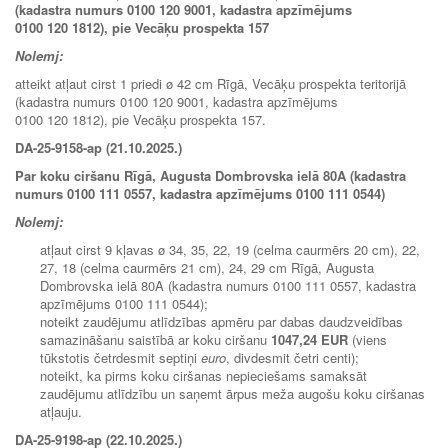
(kadastra numurs 0100 120 9001, kadastra apzīmējums
0100 120 1812), pie Vecāķu prospekta 157
Nolemj:
atteikt atļaut cirst 1 priedi ø 42 cm Rīgā, Vecāķu prospekta teritorijā
(kadastra numurs 0100 120 9001, kadastra apzīmējums
0100 120 1812), pie Vecāķu prospekta 157.
DA-25-9158-ap (21.10.2025.)
Par koku ciršanu Rīgā, Augusta Dombrovska ielā 80A (kadastra
numurs 0100 111 0557, kadastra apzīmējums 0100 111 0544)
Nolemj:
atļaut cirst 9 kļavas ø 34, 35, 22, 19 (celma caurmērs 20 cm), 22,
27, 18 (celma caurmērs 21 cm), 24, 29 cm Rīgā, Augusta
Dombrovska ielā 80A (kadastra numurs 0100 111 0557, kadastra
apzīmējums 0100 111 0544);
noteikt zaudējumu atlīdzības apmēru par dabas daudzveidības
samazināšanu saistībā ar koku ciršanu
1047,24 EUR
(viens
tūkstotis četrdesmit septiņi
euro
, divdesmit četri centi);
noteikt, ka pirms koku ciršanas nepieciešams samaksāt
zaudējumu atlīdzību un saņemt ārpus meža augošu koku ciršanas
atļauju.
DA-25-9198-ap (22.10.2025.)