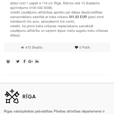
atļaut cirst 1 papeli ø 119 cm Rīgā, Ādmiņu ielā 13 (kadastra
apzīmējums 0100 032 0038);
noteikt zaudējumu atlīdzības apmēru par dabas daudzveidības
samazināšanu saistībā ar koka ciršanu
541,83 EUR
(pieci simti
četrdesmit trīs
euro
, astoņdesmit trīs centi);
noteikt, ka pirms koka ciršanas nepieciešams samaksāt
zaudējumu atlīdzību un saņemt ārpus meža augošu koku ciršanas
atļauju.
473 Skatīts
0
Patīk
Rīgas valstspilsētas pašvaldības Pilsētas attīstības departaments ir