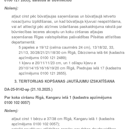
Nolemj:
atļaut cirst pēc būvatļaujas saņemšanas un būvatļaujā ietverto
nosacījumu izpildīšanas, un kad būvatļauja kļuvusi neapstrīdama,
vai arī attiecīgi pēc atzīmes izdarīšanas paskaidrojuma rakstā par
būvniecības ieceres akceptu un koku ciršanas atļaujas
saņemšanas Rīgas valstspilsētas pašvaldības Pilsētas attīstības
departamentā:
5 papeles ø 19/12 (celma caurmērs 24 cm), 13/18/32, 33,
21/13, 30/28/21/21/18/30 cm Rīgā, Dārzciema ielā 64 (kadastra
apzīmējums 0100 121 2489);
1 kļavu ø 20/11/11/23 cm, un 1 ošlapu kļavu ø
20/10/14/15/16/16/19/20 cm Rīgā, Piedrujas ielā 17 (kadastra
apzīmējums 0100 121 2655).
3. TERITORIJAS KOPŠANAS JAUTĀJUMU IZSKATĪŠANA
DA-25-9142-ap (21.10.2025.)
Par koka ciršanu Rīgā, Kangaru ielā 1 (kadastra apzīmējums
0100 102 0057)
Nolemj:
atļaut cirst 1 bērzu ø 37/38 cm Rīgā, Kangaru ielā 1 (kadastra
apzīmējums 0100 102 0057);
noteikt zaudējumu atlīdzības apmēru par dabas daudzveidības