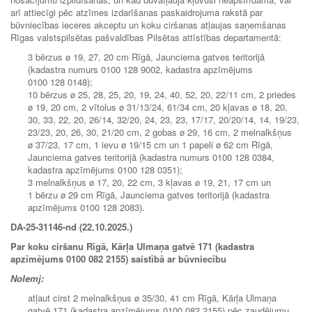
arī attiecīgi pēc atzīmes izdarīšanas paskaidrojuma rakstā par
būvniecības ieceres akceptu un koku ciršanas atļaujas saņemšanas
Rīgas valstspilsētas pašvaldības Pilsētas attīstības departamentā:
3 bērzus ø 19, 27, 20 cm Rīgā, Jaunciema gatves teritorijā
(kadastra numurs 0100 128 9002, kadastra apzīmējums
0100 128 0148);
10 bērzus ø 25, 28, 25, 20, 19, 24, 40, 52, 20, 22/11 cm, 2 priedes
ø 19, 20 cm, 2 vītolus ø 31/13/24, 61/34 cm, 20 kļavas ø 18, 20,
30, 33, 22, 20, 26/14, 32/20, 24, 23, 23, 17/17, 20/20/14, 14, 19/23,
23/23, 20, 26, 30, 21/20 cm, 2 gobas ø 29, 16 cm, 2 melnalkšņus
ø 37/23, 17 cm, 1 ievu ø 19/15 cm un 1 papeli ø 62 cm Rīgā,
Jaunciema gatves teritorijā (kadastra numurs 0100 128 0384,
kadastra apzīmējums 0100 128 0351);
3 melnalkšņus ø 17, 20, 22 cm, 3 kļavas ø 19, 21, 17 cm un
1 bērzu ø 29 cm Rīgā, Jaunciema gatves teritorijā (kadastra
apzīmējums 0100 128 2083).
DA-25-31146-nd (22.10.2025.)
Par koku ciršanu Rīgā, Kārļa Ulmaņa gatvē 171 (kadastra
apzīmējums 0100 082 2155) saistībā ar būvniecību
Nolemj:
atļaut cirst 2 melnalkšņus ø 35/30, 41 cm Rīgā, Kārļa Ulmaņa
gatvē 171 (kadastra apzīmējums 0100 082 2155) pēc zaudējumu