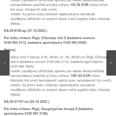
samazināšanu saistībā ar koka ciršanu
103,36 EUR
(viens simts
trīs
euro
, trīsdesmit seši centi);
noteikt, ka pirms koka ciršanas nepieciešams samaksāt
zaudējumu atlīdzību un saņemt ārpus meža augošu koku ciršanas
atļauju.
DA-25-9185-ap (21.10.2025.)
Par koku ciršanu Rīgā, Eiženijas ielā 9 (kadastra numurs
0100 064 2112, kadastra apzīmējums 0100 064 0420)
Nolemj:
atļaut cirst 5 kļavas ø 50, 45/43, 31, 50, 49/39 cm Rīgā, Eiženijas
ielā 9 (kadastra numurs 0100 064 2112, kadastra apzīmējums
0100 064 0420);
noteikt zaudējumu atlīdzības apmēru par dabas daudzveidības
samazināšanu saistībā ar koku ciršanu
1397,83 EUR
(viens
tūkstotis trīs simti deviņdesmit septiņi
euro
, astoņdesmit trīs centi);
noteikt, ka pirms koku ciršanas nepieciešams samaksāt
zaudējumu atlīdzību un saņemt ārpus meža augošu koku ciršanas
atļauju.
DA-25-31157-nd (22.10.2025.)
Par koka ciršanu Rīgā, Daugavgrīvas šosejā 8 (kadastra
apzīmējums 0100 097 2199)