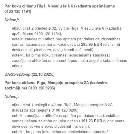
Par koku ciršanu Rīgā, Viesuļu ielā 6 (kadastra apzīmējums
0100 120 1194)
Nolemj:
atļaut cirst 2 priedes ø 32, 33 cm Rīgā, Viesuļu ielā 6 (kadastra
apzīmējums 0100 120 1194);
noteikt zaudējumu atlīdzības apmēru par dabas daudzveidības
samazināšanu saistībā ar koku ciršanu
295,96 EUR
(divi simti
deviņdesmit pieci
euro
, deviņdesmit seši centi);
noteikt, ka pirms koku ciršanas nepieciešams samaksāt
zaudējumu atlīdzību un saņemt ārpus meža augošu koku ciršanas
atļauju.
DA-25-9205-ap (22.10.2025.)
Par koka ciršanu Rīgā, Mangaļu prospektā 2A (kadastra
apzīmējums 0100 120 0206)
Nolemj:
atļaut cirst 1 baltegli ø 42 cm Rīgā, Mangaļu prospektā 2A
(kadastra apzīmējums 0100 120 0206);
noteikt zaudējumu atlīdzības apmēru par dabas daudzveidības
samazināšanu saistībā ar koka ciršanu
191,23 EUR
(viens simts
deviņdesmit viens
euro
, divdesmit trīs centi);
noteikt, ka pirms koka ciršanas nepieciešams samaksāt