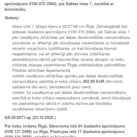
apzīmējums 0100 070 2084), pie Saktas ielas 1, saistībā ar
būvniecību
Nolemj:
atļaut cirst 1 ošlapu kļavu ø 22/27/28 cm Rīgā, Zemesgabalā bez
adreses (kadastra apzīmējums 0100 070 2084), pie Saktas ielas 1
pēc zaudējumu atlīdzības par dabas daudzveidības samazināšanu
samaksas un attiecīgi pēc būvatļaujas saņemšanas un būvatļaujā
ietverto nosacījumu izpildīšanas, un kad būvatļauja kļuvusi
neapstrīdama, vai arī attiecīgi pēc atzīmes izdarīšanas
paskaidrojuma rakstā par būvniecības ieceres akceptu un koku
ciršanas atļaujas saņemšanas Rīgas valstspilsētas pašvaldības
Pilsētas attīstības departamentā
noteikt zaudējumu atlīdzības apmēru par dabas daudzveidības
samazināšanu saistībā ar koka ciršanu
262,95 EUR
(divi simti
sešdesmit divi
euro
, deviņdesmit pieci centi);
noteikt, ka zaudējumus par dabas daudzveidības samazināšanu
saistībā ar koka ciršanu nepieciešams samaksāt, pirms būvatļaujā
vai paskaidrojuma rakstā ir izdarīta atzīme par būvdarbu
uzsākšanas nosacījumu izpildi.
DA-25-9271-ap (23.10.2025.)
Par koku ciršanu Rīgā, Dārzciema ielā 64 (kadastra apzīmējums
0100 121 2489) un Rīgā, Piedrujas ielā 17 (kadastra apzīmējums
0100 121 2655), saistībā ar būvniecību