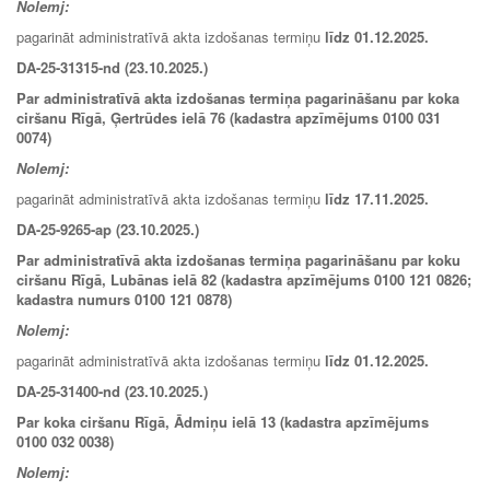
Nolemj:
pagarināt administratīvā akta izdošanas termiņu
līdz
01.12.2025
.
DA-25-31315-nd (23.10.2025.)
Par administratīvā akta izdošanas termiņa pagarināšanu par koka
ciršanu Rīgā, Ģertrūdes ielā 76 (kadastra apzīmējums 0100 031
0074)
Nolemj:
pagarināt administratīvā akta izdošanas termiņu
līdz
17.11.2025.
DA-25-9265-ap (23.10.2025.)
Par administratīvā akta izdošanas termiņa pagarināšanu par koku
ciršanu Rīgā, Lubānas ielā 82 (kadastra apzīmējums 0100 121 0826;
kadastra numurs 0100 121 0878)
Nolemj:
pagarināt administratīvā akta izdošanas termiņu
līdz
01.12.2025
.
DA-25-31400-nd (23.10.2025.)
Par koka ciršanu Rīgā, Ādmiņu ielā 13 (kadastra apzīmējums
0100 032 0038)
Nolemj: