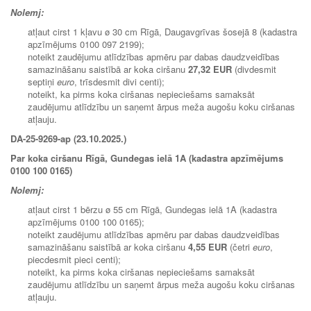
Nolemj:
atļaut cirst 1 kļavu ø 30 cm Rīgā, Daugavgrīvas šosejā 8 (kadastra
apzīmējums 0100 097 2199);
noteikt zaudējumu atlīdzības apmēru par dabas daudzveidības
samazināšanu saistībā ar koka ciršanu
27,32 EUR
(divdesmit
septiņi
euro
, trīsdesmit divi centi);
noteikt, ka pirms koka ciršanas nepieciešams samaksāt
zaudējumu atlīdzību un saņemt ārpus meža augošu koku ciršanas
atļauju.
DA-25-9269-ap (23.10.2025.)
Par koka ciršanu Rīgā,
Gundegas ielā 1A (kadastra apzīmējums
0100 100 0165
)
Nolemj:
atļaut cirst 1 bērzu ø 55 cm Rīgā, Gundegas ielā 1A (kadastra
apzīmējums 0100 100 0165);
noteikt zaudējumu atlīdzības apmēru par dabas daudzveidības
samazināšanu saistībā ar koka ciršanu
4,55 EUR
(četri
euro
,
piecdesmit pieci centi);
noteikt, ka pirms koka ciršanas nepieciešams samaksāt
zaudējumu atlīdzību un saņemt ārpus meža augošu koku ciršanas
atļauju.