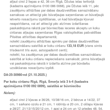
atļaut cirst 2 liepas ø 42, 36 cm Rīgā, Džutas ielas teritorijā
(kadastra apzīmējums 0100 086 0068), pie Džutas ielā 11, pēc
zaudējumu atlīdzības par dabas daudzveidības samazināšanu
samaksas un attiecīgi pēc būvatļaujas saņemšanas un būvatļaujā
ietverto nosacījumu izpildīšanas, un kad būvatļauja kļuvusi
neapstrīdama, vai arī attiecīgi pēc atzīmes izdarīšanas
paskaidrojuma rakstā par būvniecības ieceres akceptu un koku
ciršanas atļaujas saņemšanas Rīgas valstspilsētas pašvaldības
Pilsētas attīstības departamentā;
noteikt zaudējumu atlīdzības apmēru par dabas daudzveidības
samazināšanu saistībā ar koku ciršanu
133,18 EUR
(viens simts
trīsdesmit trīs
euro
, astoņpadsmit centi);
noteikt, ka zaudējumus par dabas daudzveidības samazināšanu
saistībā ar koku ciršanu nepieciešams samaksāt, pirms būvatļaujā
vai paskaidrojuma rakstā ir izdarīta atzīme par būvdarbu
uzsākšanas nosacījumu izpildi.
DA-25-30980-nd (21.10.2025.)
Par koku ciršanu Rīgā, Rīgā, Šmerļa ielā 3 k-4 (kadastra
apzīmējums 0100 092 0899), saistībā ar būvniecību
Nolemj:
atļaut cirst 2 kļavas ø 36/26, 10/38/16 cm, 2 bērzus ø 14/22, 37
cm, 1 sarkano ozolu ø 21 cm, 1 robīniju ø 20 cm, 2 ošlapu kļavas
ø 28/27, 21/13/15/20/12 cm, 1 apsi ø 24 cm un 12 priedes 48, 54,