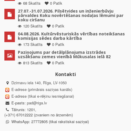
68 Skatīts
0 Patīk
27.07.-31.07.2026. Pilsētvides un inženierbūvju
pārvaldes Koku novērtēšanas nodaļas lēmumi par
koku ciršanu
120 Skatīts
0 Patīk
04.08.2026. Kultūrvēsturiskās vērtības noteikšanas
komisijas sēdes darba kārtība
173 Skatīts
0 Patīk
Paziņojums par detālplānojuma izstrādes
uzsākšanu zemes vienībā Mūkusalas ielā 82
813 Skatīts
0 Patīk
Kontakti
Dzirnavu iela 140, Rīga, LV-1050
E-adrese (primārais saziņas kanāls)
E-adrese (tikai e-rēķinu iesniegšanai)
E-pasts:
pad@riga.lv
Tālrunis: 1201,
(+371) 67012222 (zvaniem no ārzemēm)
WhatsApp: 27772805 (tikai rakstiskai saziņai)