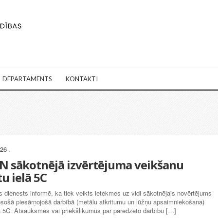
DEPARTAMENTS
KONTAKTI
026
.
VN sākotnējā izvērtējuma veikšanu
tu ielā 5C
s dienests informē, ka tiek veikts ietekmes uz vidi sākotnējais novērtējums
sošā piesārņojošā darbībā (metālu atkritumu un lūžņu apsaimniekošana)
lā 5C. Atsauksmes vai priekšlikumus par paredzēto darbību […]