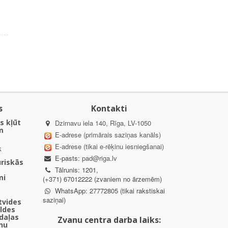
s
Kontakti
s kļūt
Dzirnavu iela 140, Rīga, LV-1050
m
E-adrese (primārais saziņas kanāls)
E-adrese (tikai e-rēķinu iesniegšanai)
k
E-pasts:
pad@riga.lv
uriskās
Tālrunis: 1201,
mi
(+371) 67012222 (zvaniem no ārzemēm)
WhatsApp: 27772805 (tikai rakstiskai
saziņai)
ētvides
aldes
daļas
Zvanu centra darba laiks:
nu