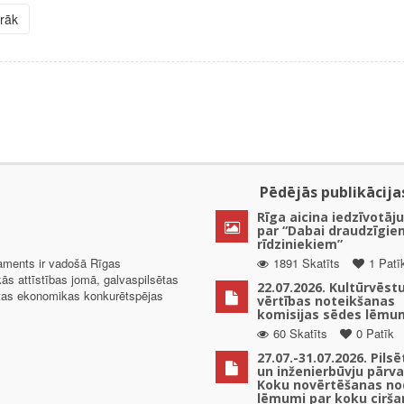
irāk
Pēdējās publikācija
Rīga aicina iedzīvotāju
par “Dabai draudzīgie
rīdziniekiem”
taments ir vadošā Rīgas
1891 Skatīts
1 Patī
kās attīstības jomā, galvaspilsētas
22.07.2026. Kultūrvēst
ētas ekonomikas konkurētspējas
vērtības noteikšanas
komisijas sēdes lēmu
60 Skatīts
0 Patīk
27.07.-31.07.2026. Pils
un inženierbūvju pārv
Koku novērtēšanas no
lēmumi par koku cirša