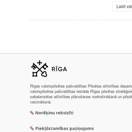
Lasīt va
Rīgas valstspilsētas pašvaldības Pilsētas attīstības depar
valstspilsētas pašvaldības iestāde Rīgas pilsētas stratēģis
sabalansētas attīstības plānošanas nodrošināšanā un pils
veicināšanā.
Norēķinu rekvizīti
Piekļūstamības paziņojums