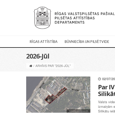
RĪGAS ATTĪSTĪBA
BŪVNIECĪBA UN PILSĒTVIDE
2026-Jūl
/
ARHĪVS PAR "2026-JŪL"
02/07/2
Par I
Silikā
Valsts vide
izmaiņām e
Silikātu ie