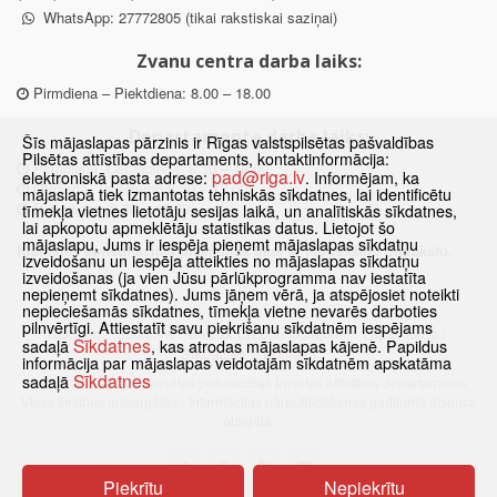
WhatsApp: 27772805 (tikai rakstiskai saziņai)
Zvanu centra darba laiks:
Pirmdiena – Piektdiena: 8.00 – 18.00
Departamenta darba laiks:
Šīs mājaslapas pārzinis ir Rīgas valstspilsētas pašvaldības
Pilsētas attīstības departaments, kontaktinformācija:
Pirmdiena, Ceturtdiena: 8.30 – 18.00
pad@riga.lv
elektroniskā pasta adrese:
. Informējam, ka
Otrdiena, Trešdiena: 8.30 – 17.00
mājaslapā tiek izmantotas tehniskās sīkdatnes, lai identificētu
Piektdiena: 8.30 – 15.00
tīmekļa vietnes lietotāju sesijas laikā, un analītiskās sīkdatnes,
lai apkopotu apmeklētāju statistikas datus. Lietojot šo
mājaslapu, Jums ir iespēja pieņemt mājaslapas sīkdatņu
Klātienes konsultācijas pieejamas tikai ar iepriekšēju pierakstu.
izveidošanu un iespēja atteikties no mājaslapas sīkdatņu
izveidošanas (ja vien Jūsu pārlūkprogramma nav iestatīta
nepieņemt sīkdatnes). Jums jāņem vērā, ja atspējosiet noteikti
nepieciešamās sīkdatnes, tīmekļa vietne nevarēs darboties
pilnvērtīgi. Attiestatīt savu piekrišanu sīkdatnēm iespējams
Sākums
Jaunumi
Biežāk uzdotie jautājumi
Lapas karte
Sīkdatnes
sadaļā
, kas atrodas mājaslapas kājenē. Papildus
Sīkdatnes
Kontakti
informācija par mājaslapas veidotajām sīkdatnēm apskatāma
Sīkdatnes
sadaļā
© 2021 Rīgas valstspilsētas pašvaldības Pilsētas attīstības departaments.
Visas tiesības aizsargātas
·
Informācijas pārpublicēšanas gadījumā atsauce
obligāta.
Piekrītu
Nepiekrītu