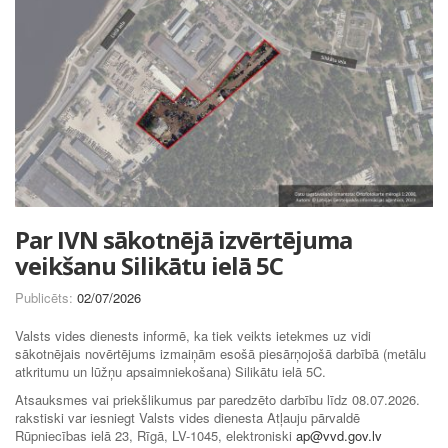
Par IVN sākotnējā izvērtējuma
veikšanu Silikātu ielā 5C
Publicēts:
02/07/2026
Valsts vides dienests informē, ka tiek veikts ietekmes uz vidi
sākotnējais novērtējums izmaiņām esošā piesārņojošā darbībā (metālu
atkritumu un lūžņu apsaimniekošana) Silikātu ielā 5C.
Atsauksmes vai priekšlikumus par paredzēto darbību līdz 08.07.2026.
rakstiski var iesniegt Valsts vides dienesta Atļauju pārvaldē
Rūpniecības ielā 23, Rīgā, LV-1045, elektroniski
ap@vvd.gov.lv