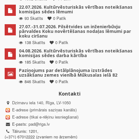
22.07.2026. Kultūrvēsturiskās vērtības noteikšanas
komisijas sēdes lēmumi
93 Skatīts
0 Patīk
27.07.-31.07.2026. Pilsētvides un inženierbūvju
pārvaldes Koku novērtēšanas nodaļas lēmumi par
koku ciršanu
138 Skatīts
0 Patīk
04.08.2026. Kultūrvēsturiskās vērtības noteikšanas
komisijas sēdes darba kārtība
185 Skatīts
0 Patīk
Paziņojums par detālplānojuma izstrādes
uzsākšanu zemes vienībā Mūkusalas ielā 82
846 Skatīts
0 Patīk
Kontakti
Dzirnavu iela 140, Rīga, LV-1050
E-adrese (primārais saziņas kanāls)
E-adrese (tikai e-rēķinu iesniegšanai)
E-pasts:
pad@riga.lv
Tālrunis: 1201,
(+371) 67012222 (zvaniem no ārzemēm)