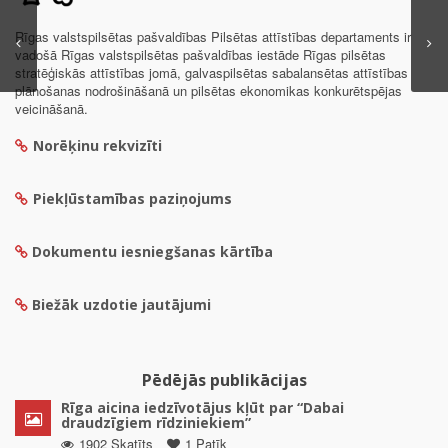
Rīgas valstspilsētas pašvaldības Pilsētas attīstības departaments ir
vadošā Rīgas valstspilsētas pašvaldības iestāde Rīgas pilsētas
stratēģiskās attīstības jomā, galvaspilsētas sabalansētas attīstības
plānošanas nodrošināšanā un pilsētas ekonomikas konkurētspējas
veicināšanā.
Norēķinu rekvizīti
Piekļūstamības paziņojums
Dokumentu iesniegšanas kārtība
Biežāk uzdotie jautājumi
Pēdējās publikācijas
Rīga aicina iedzīvotājus kļūt par “Dabai
draudzīgiem rīdziniekiem”
1902 Skatīts
1 Patīk