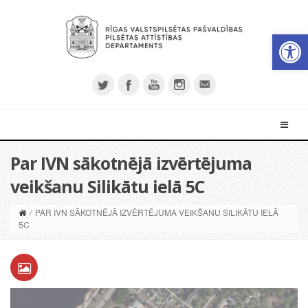
Open 
Par IVN sākotnējā izvērtējuma
veikšanu Silikātu ielā 5C
/
PAR IVN SĀKOTNĒJĀ IZVĒRTĒJUMA VEIKŠANU SILIKĀTU IELĀ
5C