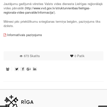
Jautājumu gadījumā vērsties Valsts vides dienesta Lielrīgas reģionālajā
vides pārvaldē (
http://www.vvd.gov.lv/strukturvienibas/lielrigas-
regionala-vides-parvalde/informacija/
).
Mēnesi pēc priekšlikumu sniegšanas termiņa beigām, paziņojums tiks
dzēsts.
Informatīvais paziņojums
673 Skatīts
0
Patīk