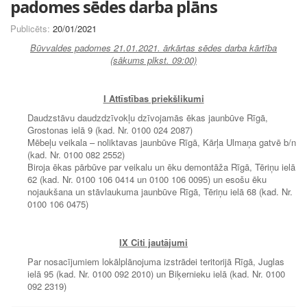
padomes sēdes darba plāns
Publicēts:
20/01/2021
Būvvaldes padomes 21.01.2021. ārkārtas sēdes darba kārtība
(sākums plkst. 09:00)
I Attīstības priekšlikumi
Daudzstāvu daudzdzīvokļu dzīvojamās ēkas jaunbūve Rīgā,
Grostonas ielā 9 (kad. Nr. 0100 024 2087)
Mēbeļu veikala – noliktavas jaunbūve Rīgā, Kārļa Ulmaņa gatvē b/n
(kad. Nr. 0100 082 2552)
Biroja ēkas pārbūve par veikalu un ēku demontāža Rīgā, Tēriņu ielā
62 (kad. Nr. 0100 106 0414 un 0100 106 0095) un esošu ēku
nojaukšana un stāvlaukuma jaunbūve Rīgā, Tēriņu ielā 68 (kad. Nr.
0100 106 0475)
IX Citi jautājumi
Par nosacījumiem lokālplānojuma izstrādei teritorijā Rīgā, Juglas
ielā 95 (kad. Nr. 0100 092 2010) un Biķernieku ielā (kad. Nr. 0100
092 2319)