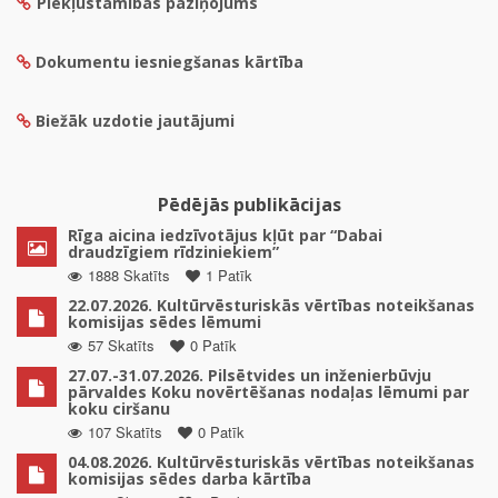
Piekļūstamības paziņojums
Dokumentu iesniegšanas kārtība
Biežāk uzdotie jautājumi
Pēdējās publikācijas
Rīga aicina iedzīvotājus kļūt par “Dabai
draudzīgiem rīdziniekiem”
1888 Skatīts
1 Patīk
22.07.2026. Kultūrvēsturiskās vērtības noteikšanas
komisijas sēdes lēmumi
57 Skatīts
0 Patīk
27.07.-31.07.2026. Pilsētvides un inženierbūvju
pārvaldes Koku novērtēšanas nodaļas lēmumi par
koku ciršanu
107 Skatīts
0 Patīk
04.08.2026. Kultūrvēsturiskās vērtības noteikšanas
komisijas sēdes darba kārtība