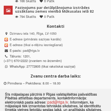
166 Skatīts
0 Patīk
Paziņojums par detālplānojuma izstrādes
uzsākšanu zemes vienībā Mūkusalas ielā 82
794 Skatīts
0 Patīk
Kontakti
Dzirnavu iela 140, Rīga, LV-1050
E-adrese (primārais saziņas kanāls)
E-adrese (tikai e-rēķinu iesniegšanai)
E-pasts:
pad@riga.lv
Tālrunis: 1201,
(+371) 67012222 (zvaniem no ārzemēm)
WhatsApp: 27772805 (tikai rakstiskai saziņai)
Zvanu centra darba laiks:
Pirmdiena – Piektdiena: 8.00 – 18.00
Departamenta darba laiks:
Šīs mājaslapas pārzinis ir Rīgas valstspilsētas pašvaldības
Pilsētas attīstības departaments, kontaktinformācija:
Pirmdiena, Ceturtdiena: 8.30 – 18.00
pad@riga.lv
elektroniskā pasta adrese:
. Informējam, ka
Otrdiena, Trešdiena: 8.30 – 17.00
mājaslapā tiek izmantotas tehniskās sīkdatnes, lai identificētu
Piektdiena: 8.30 – 15.00
tīmekļa vietnes lietotāju sesijas laikā, un analītiskās sīkdatnes,