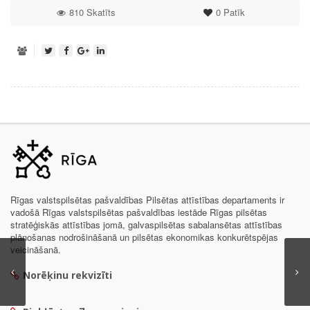
810 Skatīts
0
Patīk
Rīgas valstspilsētas pašvaldības Pilsētas attīstības departaments ir
vadošā Rīgas valstspilsētas pašvaldības iestāde Rīgas pilsētas
stratēģiskās attīstības jomā, galvaspilsētas sabalansētas attīstības
plānošanas nodrošināšanā un pilsētas ekonomikas konkurētspējas
veicināšanā.
Norēķinu rekvizīti