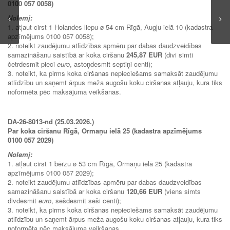
0100 057 0058)
Nolemj:
1. atļaut cirst 1 Holandes liepu ø 54 cm Rīgā, Augļu ielā 10 (kadastra
apzīmējums 0100 057 0058);
2. noteikt zaudējumu atlīdzības apmēru par dabas daudzveidības
samazināšanu saistībā ar koka ciršanu
245,87 EUR
(divi simti
četrdesmit pieci
euro
, astoņdesmit septiņi centi);
3. noteikt, ka pirms koka ciršanas nepieciešams samaksāt zaudējumu
atlīdzību un saņemt ārpus meža augošu koku ciršanas atļauju, kura tiks
noformēta pēc maksājuma veikšanas.
DA-26-8013-nd (25.03.2026.)
Par koka ciršanu Rīgā, Ormaņu ielā 25 (kadastra apzīmējums
0100 057 2029)
Nolemj:
1. atļaut cirst 1 bērzu ø 53 cm Rīgā, Ormaņu ielā 25 (kadastra
apzīmējums 0100 057 2029);
2. noteikt zaudējumu atlīdzības apmēru par dabas daudzveidības
samazināšanu saistībā ar koka ciršanu
120,66 EUR
(viens simts
divdesmit
euro
, sešdesmit seši centi);
3. noteikt, ka pirms koka ciršanas nepieciešams samaksāt zaudējumu
atlīdzību un saņemt ārpus meža augošu koku ciršanas atļauju, kura tiks
noformēta pēc maksājuma veikšanas.