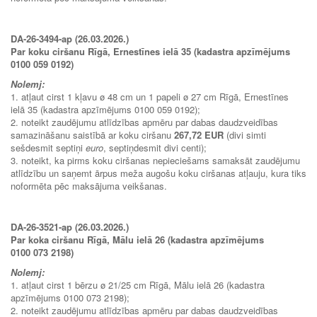
DA-26-3494-ap (26.03.2026.)
Par koku ciršanu Rīgā, Ernestīnes ielā 35 (kadastra apzīmējums
0100 059 0192)
Nolemj:
1. atļaut cirst 1 kļavu ø 48 cm un 1 papeli ø 27 cm Rīgā, Ernestīnes
ielā 35 (kadastra apzīmējums 0100 059 0192);
2. noteikt zaudējumu atlīdzības apmēru par dabas daudzveidības
samazināšanu saistībā ar koku ciršanu
267,72 EUR
(divi simti
sešdesmit septiņi
euro
, septiņdesmit divi centi);
3. noteikt, ka pirms koku ciršanas nepieciešams samaksāt zaudējumu
atlīdzību un saņemt ārpus meža augošu koku ciršanas atļauju, kura tiks
noformēta pēc maksājuma veikšanas.
DA-26-3521-ap (26.03.2026.)
Par koka ciršanu Rīgā, Mālu ielā 26 (kadastra apzīmējums
0100 073 2198)
Nolemj:
1. atļaut cirst 1 bērzu ø 21/25 cm Rīgā, Mālu ielā 26 (kadastra
apzīmējums 0100 073 2198);
2. noteikt zaudējumu atlīdzības apmēru par dabas daudzveidības