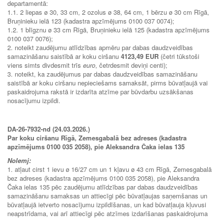
departamentā:
1.1. 2 liepas ø 30, 33 cm, 2 ozolus ø 38, 64 cm, 1 bērzu ø 30 cm Rīgā,
Bruņinieku ielā 123 (kadastra apzīmējums 0100 037 0074);
1.2. 1 blīgznu ø 33 cm Rīgā, Bruņinieku ielā 125 (kadastra apzīmējums
0100 037 0076);
2. noteikt zaudējumu atlīdzības apmēru par dabas daudzveidības
samazināšanu saistībā ar koku ciršanu
4123,49 EUR
(četri tūkstoši
viens simts divdesmit trīs
euro
, četrdesmit deviņi centi);
3. noteikt, ka zaudējumus par dabas daudzveidības samazināšanu
saistībā ar koku ciršanu nepieciešams samaksāt, pirms būvatļaujā vai
paskaidrojuma rakstā ir izdarīta atzīme par būvdarbu uzsākšanas
nosacījumu izpildi.
DA-26-7932-nd (24.03.2026.)
Par koku ciršanu Rīgā, Zemesgabalā bez adreses (kadastra
apzīmējums 0100 035 2058), pie Aleksandra Čaka ielas 135
Nolemj:
1. atļaut cirst 1 ievu ø 16/27 cm un 1 kļavu ø 43 cm Rīgā, Zemesgabalā
bez adreses (kadastra apzīmējums 0100 035 2058), pie Aleksandra
Čaka ielas 135 pēc zaudējumu atlīdzības par dabas daudzveidības
samazināšanu samaksas un attiecīgi pēc būvatļaujas saņemšanas un
būvatļaujā ietverto nosacījumu izpildīšanas, un kad būvatļauja kļuvusi
neapstrīdama, vai arī attiecīgi pēc atzīmes izdarīšanas paskaidrojuma