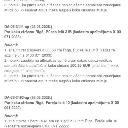
3. noteikt, ka pirms koka ciršanas nepieciešams samaksāt zaudējumu
atlīdzību un saņemt ārpus meža augošu koku ciršanas atļauju.
DA-26-3441-ap (25.03.2026.)
Par koku ciršanu Rīgā, Pūces ielā 31B (kadastra apzīmējums 0100
071 2033)
Nolemj:
1. atļaut cirst 2 kļavas ø 60, 50 cm Rīgā, Pūces ielā 31B (kadastra
apzīmējums 0100 071 2033);
2. noteikt zaudējumu atlīdzības apmēru par dabas daudzveidības
samazināšanu saistībā ar koku ciršanu
500,85 EUR
(pieci simti
euro
,
astoņdesmit pieci centi);
3. noteikt, ka pirms koku ciršanas nepieciešams samaksāt zaudējumu
atlīdzību un saņemt ārpus meža augošu koku ciršanas atļauju.
DA-26-3493-ap (26.03.2026.)
Par koku ciršanu Rīgā, Foreļu ielā 10 (kadastra apzīmējums 0100
091 2222)
Nolemj:
1. atļaut cirst 1 bērzu ø 41 cm un 1 egli ø 33 cm Rīgā, Foreļu ielā 10
(kadastra apzīmējums 0100 091 2222);