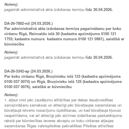
Nolemj:
pagarināt administratīvā akta izdošanas termiņu
līdz 30.04.2026.
DA-26-7882-nd (24.03.2026.)
Par administratīvā akta izdošanas termiņa pagarināšanu par koku
ciršanu Rīgā, Reinvaldu ielā 30 (kadastra apzīmējums 0100 121
1753; kadastra numurs kadastra numurs 0100 121 0981), saistībā ar
būvniecību
Nolemj:
pagarināt administratīvā akta izdošanas termiņu
līdz 20.04.2026.
DA-26-3342-ap (24.03.2026.)
Par koku ciršanu Rīgā, Bruņinieku ielā 123 (kadastra apzīmējums
0100 037 0074) un Rīgā, Bruņinieku ielā 125 (kadastra apzīmējums
0100 037 0076), saistībā ar būvniecību
Nolemj:
1. atļaut cirst pēc zaudējumu atlīdzības par dabas daudzveidības
samazināšanu samaksas un attiecīgi pēc būvatļaujas saņemšanas un
būvatļaujā ietverto nosacījumu izpildīšanas, un kad būvatļauja kļuvusi
neapstrīdama, vai arī attiecīgi pēc atzīmes izdarīšanas paskaidrojuma
rakstā par būvniecības ieceres akceptu un koku ciršanas atļaujas
saņemšanas Rīgas valstspilsētas pašvaldības Pilsētas attīstības