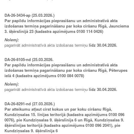
DA-26-3434-ap (25.03.2026.)
Par papildu informācijas pieprasīšanu un administratīvā akta
izdošanas termiņa pagarināšanu par koka ciršanu Rīgā, Jaunciema
3. šķērslīnijā 23 (kadastra apzīmējums 0100 114 0426)
Nolemj:
pagarināt administratīvā akta izdošanas termiņu
līdz 30.04.2026.
DA-26-8105-nd (25.03.2026.
Par papildu informācijas pieprasīšanu un administratīvā akta
izdošanas termiņa pagarināšanu par koka ciršanu Rīgā, Pēterupes
ielā 4 (kadastra apzīmējums 0100 084 0078)
Nolemj:
pagarināt administratīvā akta izdošanas termiņu
līdz 30.04.2026.
DA-26-8291-nd (27.03.2026.)
Par atteikumu atļaut cirst kokus un par koku ciršanu Rīgā,
Kundziņsalas 15. līnijas teritorijā (kadastra apzīmējums 0100 096
0076), pie Kundziņsalas 9. šķērslīnija 6 un Rīgā, Kundziņsalas 9.
šķērslīnijas teritorijā (kadastra apzīmējums 0100 096 2041), pie
Kundziņsalas 9. šķērslīnija 6