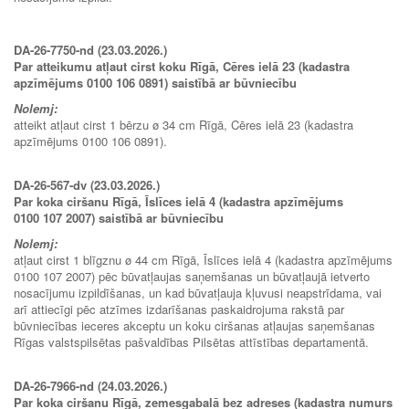
DA-26-7750-nd (23.03.2026.)
Par atteikumu atļaut cirst koku Rīgā, Cēres ielā 23 (kadastra
apzīmējums 0100 106 0891) saistībā ar būvniecību
Nolemj:
atteikt atļaut cirst 1 bērzu ø 34 cm Rīgā, Cēres ielā 23 (kadastra
apzīmējums 0100 106 0891).
DA-26-567-dv (23.03.2026.)
Par koka ciršanu Rīgā, Īslīces ielā 4 (kadastra apzīmējums
0100 107 2007) saistībā ar būvniecību
Nolemj:
atļaut cirst 1 blīgznu ø 44 cm Rīgā, Īslīces ielā 4 (kadastra apzīmējums
0100 107 2007) pēc būvatļaujas saņemšanas un būvatļaujā ietverto
nosacījumu izpildīšanas, un kad būvatļauja kļuvusi neapstrīdama, vai
arī attiecīgi pēc atzīmes izdarīšanas paskaidrojuma rakstā par
būvniecības ieceres akceptu un koku ciršanas atļaujas saņemšanas
Rīgas valstspilsētas pašvaldības Pilsētas attīstības departamentā.
DA-26-7966-nd (24.03.2026.)
Par koka ciršanu Rīgā, zemesgabalā bez adreses (kadastra numurs