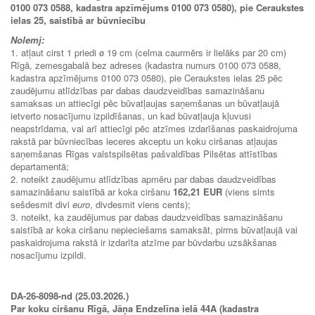
0100 073 0588, kadastra apzīmējums 0100 073 0580), pie Ceraukstes
ielas 25, saistībā ar būvniecību
Nolemj:
1. atļaut cirst 1 priedi ø 19 cm (celma caurmērs ir lielāks par 20 cm)
Rīgā, zemesgabalā bez adreses (kadastra numurs 0100 073 0588,
kadastra apzīmējums 0100 073 0580), pie Ceraukstes ielas 25 pēc
zaudējumu atlīdzības par dabas daudzveidības samazināšanu
samaksas un attiecīgi pēc būvatļaujas saņemšanas un būvatļaujā
ietverto nosacījumu izpildīšanas, un kad būvatļauja kļuvusi
neapstrīdama, vai arī attiecīgi pēc atzīmes izdarīšanas paskaidrojuma
rakstā par būvniecības ieceres akceptu un koku ciršanas atļaujas
saņemšanas Rīgas valstspilsētas pašvaldības Pilsētas attīstības
departamentā;
2. noteikt zaudējumu atlīdzības apmēru par dabas daudzveidības
samazināšanu saistībā ar koka ciršanu
162,21 EUR
(viens simts
sešdesmit divi
euro
, divdesmit viens cents);
3. noteikt, ka zaudējumus par dabas daudzveidības samazināšanu
saistībā ar koka ciršanu nepieciešams samaksāt, pirms būvatļaujā vai
paskaidrojuma rakstā ir izdarīta atzīme par būvdarbu uzsākšanas
nosacījumu izpildi.
DA-26-8098-nd (25.03.2026.)
Par koku ciršanu Rīgā, Jāņa Endzelīna ielā 44A (kadastra