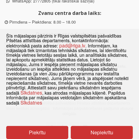
WhatsApp: 27772805 (tikai rakstiskai saziņai)
Zvanu centra darba laiks:
Pirmdiena – Piektdiena: 8.00 – 18.00
Departamenta darba laiks:
Šīs mājaslapas pārzinis ir Rīgas valstspilsētas pašvaldības
Pilsētas attīstības departaments, kontaktinformācija:
Pirmdiena, Ceturtdiena: 8.30 – 18.00
pad@riga.lv
elektroniskā pasta adrese:
. Informējam, ka
Otrdiena, Trešdiena: 8.30 – 17.00
mājaslapā tiek izmantotas tehniskās sīkdatnes, lai identificētu
Piektdiena: 8.30 – 15.00
tīmekļa vietnes lietotāju sesijas laikā, un analītiskās sīkdatnes,
lai apkopotu apmeklētāju statistikas datus. Lietojot šo
mājaslapu, Jums ir iespēja pieņemt mājaslapas sīkdatņu
Klātienes konsultācijas pieejamas tikai ar iepriekšēju pierakstu.
izveidošanu un iespēja atteikties no mājaslapas sīkdatņu
izveidošanas (ja vien Jūsu pārlūkprogramma nav iestatīta
nepieņemt sīkdatnes). Jums jāņem vērā, ja atspējosiet noteikti
nepieciešamās sīkdatnes, tīmekļa vietne nevarēs darboties
pilnvērtīgi. Attiestatīt savu piekrišanu sīkdatnēm iespējams
Sākums
Jaunumi
Biežāk uzdotie jautājumi
Lapas karte
Sīkdatnes
sadaļā
, kas atrodas mājaslapas kājenē. Papildus
Sīkdatnes
Kontakti
informācija par mājaslapas veidotajām sīkdatnēm apskatāma
Sīkdatnes
sadaļā
© 2021 Rīgas valstspilsētas pašvaldības Pilsētas attīstības departaments.
Visas tiesības aizsargātas
·
Informācijas pārpublicēšanas gadījumā atsauce
obligāta.
Piekrītu
Nepiekrītu
Pārslēgties uz www versiju