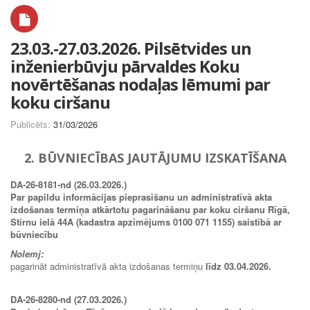
23.03.-27.03.2026. Pilsētvides un
inženierbūvju pārvaldes Koku
novērtēšanas nodaļas lēmumi par
koku ciršanu
Publicēts:
31/03/2026
2. BŪVNIECĪBAS JAUTĀJUMU IZSKATĪŠANA
DA-26-8181-nd (26.03.2026.)
Par papildu informācijas pieprasīšanu un administratīvā akta
izdošanas termiņa atkārtotu pagarināšanu par koku ciršanu Rīgā,
Stirnu ielā 44A (kadastra apzīmējums 0100 071 1155) saistībā ar
būvniecību
Nolemj:
pagarināt administratīvā akta izdošanas termiņu
līdz 03.04.2026.
DA-26-8280-nd (27.03.2026.)