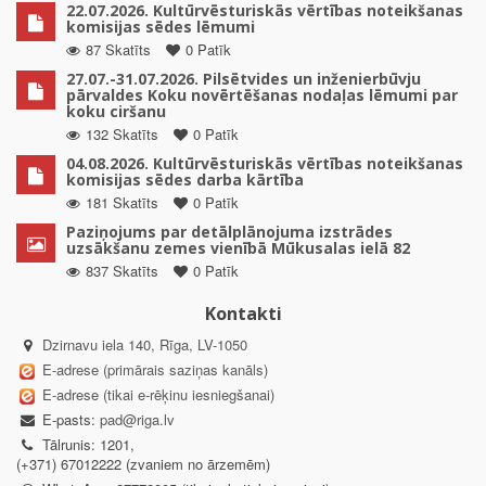
22.07.2026. Kultūrvēsturiskās vērtības noteikšanas
komisijas sēdes lēmumi
87 Skatīts
0 Patīk
27.07.-31.07.2026. Pilsētvides un inženierbūvju
pārvaldes Koku novērtēšanas nodaļas lēmumi par
koku ciršanu
132 Skatīts
0 Patīk
04.08.2026. Kultūrvēsturiskās vērtības noteikšanas
komisijas sēdes darba kārtība
181 Skatīts
0 Patīk
Paziņojums par detālplānojuma izstrādes
uzsākšanu zemes vienībā Mūkusalas ielā 82
837 Skatīts
0 Patīk
Kontakti
Dzirnavu iela 140, Rīga, LV-1050
E-adrese (primārais saziņas kanāls)
E-adrese (tikai e-rēķinu iesniegšanai)
E-pasts:
pad@riga.lv
Tālrunis: 1201,
(+371) 67012222 (zvaniem no ārzemēm)