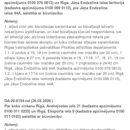
apzīmējums 0100 076 0613) un Rīgā, Jāņa Endzelīna ielas teritorijā
(kadastra apzīmējums 0100 099 0115), pie Jāņa Endzelīna
ielas 44A, saistībā ar būvniecību
Nolemj:
1. atļaut cirst pēc būvatļaujas saņemšanas un būvatļaujā ietverto
nosacījumu izpildīšanas, un kad būvatļauja kļuvusi neapstrīdama, vai
arī attiecīgi pēc atzīmes izdarīšanas paskaidrojuma rakstā par
būvniecības ieceres akceptu un koku ciršanas atļaujas saņemšanas
Rīgas valstspilsētas pašvaldības Pilsētas attīstības departamentā:
1.1. 2 ozolus ø 19, 18 cm (celma caurmērs nav mazāks par 20 cm), 1
ošlapu kļavu ø 27 cm, 6 parastās kļavas ø 19, 17/18, 17, 18, 21, 19 cm
(celma caurmērs nav mazāks par 20 cm), 1 zirgkastaņu ø 24/42 cm
Rīgā, Jāņa Endzelīna ielā 44A (kadastra apzīmējums 0100 076 0613);
1.2. 1 kļavu ø 17/14 cm (celma caurmērs nav mazāks par 20 cm) Rīgā,
Jāņa Endzelīna ielas teritorijā (kadastra apzīmējums 0100 099 0115),
pie Jāņa Endzelīna ielas 44A.
DA-26-8154-nd (26.03.2026.)
Par koku ciršanu Rīgā, Andrejostas ielā 21 (kadastra apzīmējums
0100 011 0255) un Rīgā, Eksporta ielā 9 (kadastra apzīmējums 0100
011 0183) saistībā ar būvniecību
Nolemj:
1. atļaut cirst, pēc zaudējumu atlīdzības par dabas daudzveidības