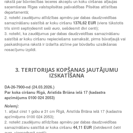
rakstā par būvniecības ieceres akceptu un koku ciršanas atļaujas
saņemšanas Rīgas valstspilsētas pašvaldības Pilsētas attīstības
departamentā;
2. noteikt zaudējumu atlīdzības apmēru par dabas daudzveidības
samazināšanu saistībā ar koku ciršanu
1376,62 EUR
(viens tūkstotis
trīs simti septiņdesmit seši
euro
, sešdesmit divi centi);
3. noteikt, ka zaudējumus par dabas daudzveidības samazināšanu
saistībā ar koku ciršanu nepieciešams samaksāt, pirms būvatļaujā vai
paskaidrojuma rakstā ir izdarīta atzīme par būvdarbu uzsākšanas
nosacījumu izpildi.
3. TERITORIJAS KOPŠANAS JAUTĀJUMU
IZSKATĪŠANA
DA-26-7900-nd (24.03.2026.)
Par koka ciršanu Rīgā, Aristīda Briāna ielā 17 (kadastra
apzīmējums 0100 024 2053)
Nolemj:
1. atļaut cirst 1 gobu ø 31 cm Rīgā, Aristīda Briāna ielā 17 (kadastra
apzīmējums 0100 024 2053);
2. noteikt zaudējumu atlīdzības apmēru par dabas daudzveidības
samazināšanu saistībā ar koka ciršanu
44,11 EUR
(četrdesmit četri
euro
, vienpadsmit centi);