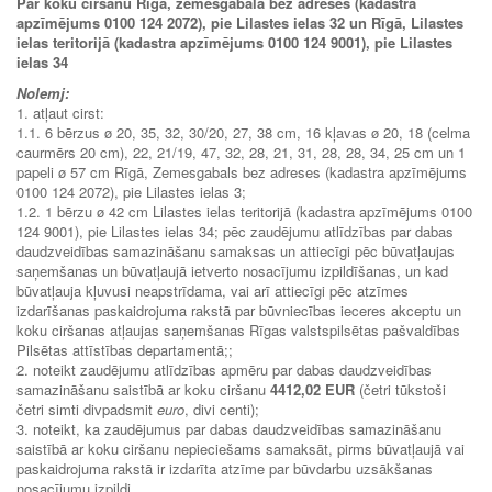
Par koku ciršanu Rīgā, zemesgabalā bez adreses (kadastra
apzīmējums 0100 124 2072), pie Lilastes ielas 32 un Rīgā, Lilastes
ielas teritorijā (kadastra apzīmējums 0100 124 9001), pie Lilastes
ielas 34
Nolemj:
1. atļaut cirst:
1.1. 6 bērzus ø 20, 35, 32, 30/20, 27, 38 cm, 16 kļavas ø 20, 18 (celma
caurmērs 20 cm), 22, 21/19, 47, 32, 28, 21, 31, 28, 28, 34, 25 cm un 1
papeli ø 57 cm Rīgā, Zemesgabals bez adreses (kadastra apzīmējums
0100 124 2072), pie Lilastes ielas 3;
1.2. 1 bērzu ø 42 cm Lilastes ielas teritorijā (kadastra apzīmējums 0100
124 9001), pie Lilastes ielas 34; pēc zaudējumu atlīdzības par dabas
daudzveidības samazināšanu samaksas un attiecīgi pēc būvatļaujas
saņemšanas un būvatļaujā ietverto nosacījumu izpildīšanas, un kad
būvatļauja kļuvusi neapstrīdama, vai arī attiecīgi pēc atzīmes
izdarīšanas paskaidrojuma rakstā par būvniecības ieceres akceptu un
koku ciršanas atļaujas saņemšanas Rīgas valstspilsētas pašvaldības
Pilsētas attīstības departamentā;;
2. noteikt zaudējumu atlīdzības apmēru par dabas daudzveidības
samazināšanu saistībā ar koku ciršanu
4412,02 EUR
(četri tūkstoši
četri simti divpadsmit
euro
, divi centi);
3. noteikt, ka zaudējumus par dabas daudzveidības samazināšanu
saistībā ar koku ciršanu nepieciešams samaksāt, pirms būvatļaujā vai
paskaidrojuma rakstā ir izdarīta atzīme par būvdarbu uzsākšanas
nosacījumu izpildi.