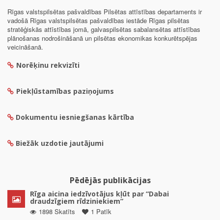
Rīgas valstspilsētas pašvaldības Pilsētas attīstības departaments ir
vadošā Rīgas valstspilsētas pašvaldības iestāde Rīgas pilsētas
stratēģiskās attīstības jomā, galvaspilsētas sabalansētas attīstības
plānošanas nodrošināšanā un pilsētas ekonomikas konkurētspējas
veicināšanā.
Norēķinu rekvizīti
Piekļūstamības paziņojums
Dokumentu iesniegšanas kārtība
Biežāk uzdotie jautājumi
Pēdējās publikācijas
Rīga aicina iedzīvotājus kļūt par “Dabai
draudzīgiem rīdziniekiem”
1898 Skatīts
1 Patīk