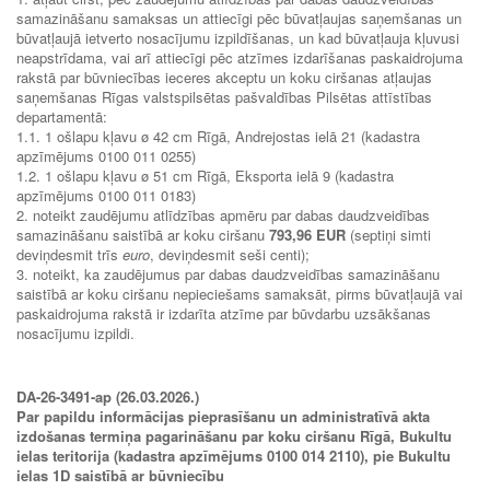
samazināšanu samaksas un attiecīgi pēc būvatļaujas saņemšanas un
būvatļaujā ietverto nosacījumu izpildīšanas, un kad būvatļauja kļuvusi
neapstrīdama, vai arī attiecīgi pēc atzīmes izdarīšanas paskaidrojuma
rakstā par būvniecības ieceres akceptu un koku ciršanas atļaujas
saņemšanas Rīgas valstspilsētas pašvaldības Pilsētas attīstības
departamentā:
1.1. 1 ošlapu kļavu ø 42 cm Rīgā, Andrejostas ielā 21 (kadastra
apzīmējums 0100 011 0255)
1.2. 1 ošlapu kļavu ø 51 cm Rīgā, Eksporta ielā 9 (kadastra
apzīmējums 0100 011 0183)
2. noteikt zaudējumu atlīdzības apmēru par dabas daudzveidības
samazināšanu saistībā ar koku ciršanu
793,96 EUR
(septiņi simti
deviņdesmit trīs
euro
, deviņdesmit seši centi);
3. noteikt, ka zaudējumus par dabas daudzveidības samazināšanu
saistībā ar koku ciršanu nepieciešams samaksāt, pirms būvatļaujā vai
paskaidrojuma rakstā ir izdarīta atzīme par būvdarbu uzsākšanas
nosacījumu izpildi.
DA-26-3491-ap (26.03.2026.)
Par papildu informācijas pieprasīšanu un administratīvā akta
izdošanas termiņa pagarināšanu par koku ciršanu Rīgā, Bukultu
ielas teritorija (kadastra apzīmējums 0100 014 2110), pie Bukultu
ielas 1D saistībā ar būvniecību