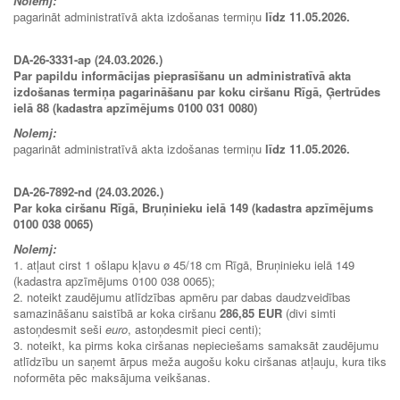
Nolemj:
pagarināt administratīvā akta izdošanas termiņu
līdz 11.05.2026.
DA-26-3331-ap (24.03.2026.)
Par papildu informācijas pieprasīšanu un administratīvā akta
izdošanas termiņa pagarināšanu par koku ciršanu Rīgā, Ģertrūdes
ielā 88 (kadastra apzīmējums 0100 031 0080)
Nolemj:
pagarināt administratīvā akta izdošanas termiņu
līdz 11.05.2026.
DA-26-7892-nd (24.03.2026.)
Par koka ciršanu Rīgā, Bruņinieku ielā 149 (kadastra apzīmējums
0100 038 0065)
Nolemj:
1. atļaut cirst 1 ošlapu kļavu ø 45/18 cm Rīgā, Bruņinieku ielā 149
(kadastra apzīmējums 0100 038 0065);
2. noteikt zaudējumu atlīdzības apmēru par dabas daudzveidības
samazināšanu saistībā ar koka ciršanu
286,85 EUR
(divi simti
astoņdesmit seši
euro
, astoņdesmit pieci centi);
3. noteikt, ka pirms koka ciršanas nepieciešams samaksāt zaudējumu
atlīdzību un saņemt ārpus meža augošu koku ciršanas atļauju, kura tiks
noformēta pēc maksājuma veikšanas.