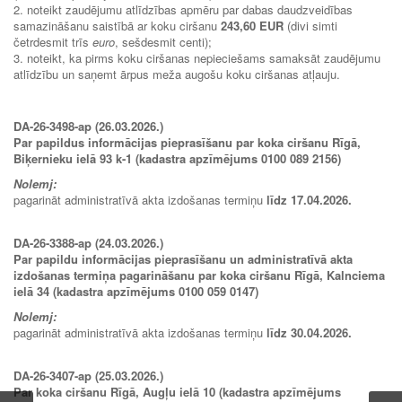
2. noteikt zaudējumu atlīdzības apmēru par dabas daudzveidības
samazināšanu saistībā ar koku ciršanu
243,60 EUR
(divi simti
četrdesmit trīs
euro
, sešdesmit centi);
3. noteikt, ka pirms koku ciršanas nepieciešams samaksāt zaudējumu
atlīdzību un saņemt ārpus meža augošu koku ciršanas atļauju.
DA-26-3498-ap (26.03.2026.)
Par papildus informācijas pieprasīšanu par koka ciršanu Rīgā,
Biķernieku ielā 93 k-1 (kadastra apzīmējums 0100 089 2156)
Nolemj:
pagarināt administratīvā akta izdošanas termiņu
līdz 17.04.2026.
DA-26-3388-ap (24.03.2026.)
Par papildu informācijas pieprasīšanu un administratīvā akta
izdošanas termiņa pagarināšanu par koka ciršanu Rīgā, Kalnciema
ielā 34 (kadastra apzīmējums 0100 059 0147)
Nolemj:
pagarināt administratīvā akta izdošanas termiņu
līdz 30.04.2026.
DA-26-3407-ap (25.03.2026.)
Par koka ciršanu Rīgā, Augļu ielā 10 (kadastra apzīmējums