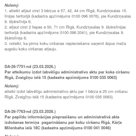
Nolemj:
1. atteikt atļaut cirst 3 bērzus ø 57, 42, 44 cm Rīgā, Kundziņsalas 15.
līnijas teritorijā (kadastra apzīmējums 0100 096 0076), pie Kundziņsalas
9. šķērslīnija 6;
2. atļaut cirst 2 liepas ø 50, 71 cm Rīgā, Kundziņsalas 9. šķērslīnijas
teritorijā (kadastra apzīmējums 0100 096 2041), pie Kundziņsalas 9.
šķērslīnija 6;
3. noteikt, ka pirms koku ciršanas nepieciešams saņemt ārpus meža
augošu koku ciršanas atļauju.
DA-26-7751-nd (23.03.2026.)
Par atteikumu izdot labvēlīgu administratīvo aktu par koka ciršanu
Rīgā, Zvaigžņu ielā 15 (kadastra apzīmējums 0100 035 0063)
Nolemj:
atteikt izdot labvēlīgu administratīvo aktu par 1 bērza ø 25 cm ciršanu
Rīgā, Zvaigžņu ielā 15 (kadastra apzīmējums 0100 035 0063).
DA-26-7763-nd (23.03.2026.)
Par papildu informācijas pieprasīšanu un administratīvā akta
izdošanas termiņa pagarināšanu par koku ciršanu Rīgā, Kārļa
Mīlenbaha ielā 18C (kadastra apzīmējums 0100 041 0046)