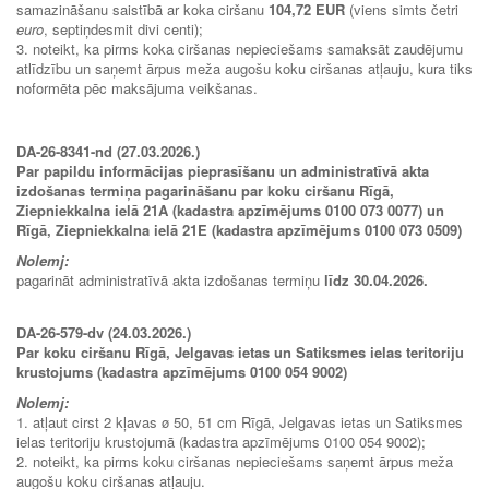
samazināšanu saistībā ar koka ciršanu
104,72 EUR
(viens simts četri
euro
, septiņdesmit divi centi);
3. noteikt, ka pirms koka ciršanas nepieciešams samaksāt zaudējumu
atlīdzību un saņemt ārpus meža augošu koku ciršanas atļauju, kura tiks
noformēta pēc maksājuma veikšanas.
DA-26-8341-nd (27.03.2026.)
Par papildu informācijas pieprasīšanu un administratīvā akta
izdošanas termiņa pagarināšanu par koku ciršanu Rīgā,
Ziepniekkalna ielā 21A (kadastra apzīmējums 0100 073 0077) un
Rīgā, Ziepniekkalna ielā 21E (kadastra apzīmējums 0100 073 0509)
Nolemj:
pagarināt administratīvā akta izdošanas termiņu
līdz 30.04.2026.
DA-26-579-dv (24.03.2026.)
Par koku ciršanu Rīgā, Jelgavas ietas un Satiksmes ielas teritoriju
krustojums (kadastra apzīmējums 0100 054 9002)
Nolemj:
1. atļaut cirst 2 kļavas ø 50, 51 cm Rīgā, Jelgavas ietas un Satiksmes
ielas teritoriju krustojumā (kadastra apzīmējums 0100 054 9002);
2. noteikt, ka pirms koku ciršanas nepieciešams saņemt ārpus meža
augošu koku ciršanas atļauju.