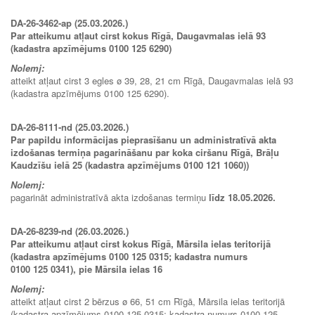
DA-26-3462-ap (25.03.2026.)
Par atteikumu atļaut cirst kokus Rīgā, Daugavmalas ielā 93
(kadastra apzīmējums 0100 125 6290)
Nolemj:
atteikt atļaut cirst 3 egles ø 39, 28, 21 cm Rīgā, Daugavmalas ielā 93
(kadastra apzīmējums 0100 125 6290).
DA-26-8111-nd (25.03.2026.)
Par papildu informācijas pieprasīšanu un administratīvā akta
izdošanas termiņa pagarināšanu par koka ciršanu Rīgā, Brāļu
Kaudzīšu ielā 25 (kadastra apzīmējums 0100 121 1060))
Nolemj:
pagarināt administratīvā akta izdošanas termiņu
līdz 18.05.2026.
DA-26-8239-nd (26.03.2026.)
Par atteikumu atļaut cirst kokus Rīgā, Mārsila ielas teritorijā
(kadastra apzīmējums 0100 125 0315; kadastra numurs
0100 125 0341), pie Mārsila ielas 16
Nolemj:
atteikt atļaut cirst 2 bērzus ø 66, 51 cm Rīgā, Mārsila ielas teritorijā
(kadastra apzīmējums 0100 125 0315; kadastra numurs 0100 125