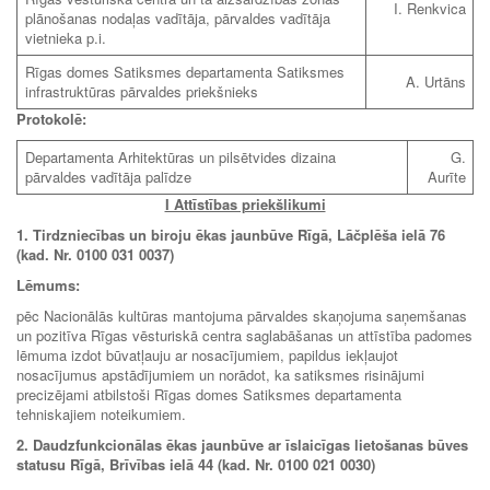
I. Renkvica
plānošanas nodaļas vadītāja, pārvaldes vadītāja
vietnieka p.i.
Rīgas domes Satiksmes departamenta Satiksmes
A. Urtāns
infrastruktūras pārvaldes priekšnieks
Protokolē:
Departamenta Arhitektūras un pilsētvides dizaina
G.
pārvaldes vadītāja palīdze
Aurīte
I Attīstības priekšlikumi
1. Tirdzniecības un biroju ēkas jaunbūve Rīgā, Lāčplēša ielā 76
(kad. Nr. 0100 031 0037)
Lēmums:
pēc Nacionālās kultūras mantojuma pārvaldes skaņojuma saņemšanas
un pozitīva Rīgas vēsturiskā centra saglabāšanas un attīstība padomes
lēmuma izdot būvatļauju ar nosacījumiem, papildus iekļaujot
nosacījumus apstādījumiem un norādot, ka satiksmes risinājumi
precizējami atbilstoši Rīgas domes Satiksmes departamenta
tehniskajiem noteikumiem.
2. Daudzfunkcionālas ēkas jaunbūve ar īslaicīgas lietošanas būves
statusu Rīgā, Brīvības ielā 44 (kad. Nr. 0100 021 0030)