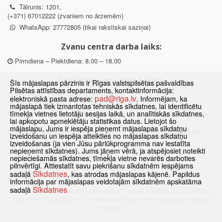
Tālrunis: 1201,
(+371) 67012222 (zvaniem no ārzemēm)
WhatsApp: 27772805 (tikai rakstiskai saziņai)
Zvanu centra darba laiks:
Pirmdiena – Piektdiena: 8.00 – 18.00
Departamenta darba laiks:
Šīs mājaslapas pārzinis ir Rīgas valstspilsētas pašvaldības
Pilsētas attīstības departaments, kontaktinformācija:
Pirmdiena, Ceturtdiena: 8.30 – 18.00
pad@riga.lv
elektroniskā pasta adrese:
. Informējam, ka
Otrdiena, Trešdiena: 8.30 – 17.00
mājaslapā tiek izmantotas tehniskās sīkdatnes, lai identificētu
Piektdiena: 8.30 – 15.00
tīmekļa vietnes lietotāju sesijas laikā, un analītiskās sīkdatnes,
lai apkopotu apmeklētāju statistikas datus. Lietojot šo
mājaslapu, Jums ir iespēja pieņemt mājaslapas sīkdatņu
Klātienes konsultācijas pieejamas tikai ar iepriekšēju pierakstu.
izveidošanu un iespēja atteikties no mājaslapas sīkdatņu
izveidošanas (ja vien Jūsu pārlūkprogramma nav iestatīta
nepieņemt sīkdatnes). Jums jāņem vērā, ja atspējosiet noteikti
nepieciešamās sīkdatnes, tīmekļa vietne nevarēs darboties
pilnvērtīgi. Attiestatīt savu piekrišanu sīkdatnēm iespējams
Sākums
Jaunumi
Biežāk uzdotie jautājumi
Lapas karte
Sīkdatnes
sadaļā
, kas atrodas mājaslapas kājenē. Papildus
Sīkdatnes
Kontakti
informācija par mājaslapas veidotajām sīkdatnēm apskatāma
Sīkdatnes
sadaļā
© 2021 Rīgas valstspilsētas pašvaldības Pilsētas attīstības departaments.
Visas tiesības aizsargātas
·
Informācijas pārpublicēšanas gadījumā atsauce
obligāta.