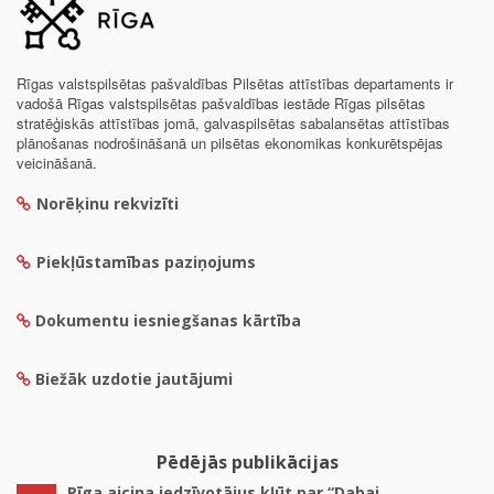
Rīgas valstspilsētas pašvaldības Pilsētas attīstības departaments ir
vadošā Rīgas valstspilsētas pašvaldības iestāde Rīgas pilsētas
stratēģiskās attīstības jomā, galvaspilsētas sabalansētas attīstības
plānošanas nodrošināšanā un pilsētas ekonomikas konkurētspējas
veicināšanā.
Norēķinu rekvizīti
Piekļūstamības paziņojums
Dokumentu iesniegšanas kārtība
Biežāk uzdotie jautājumi
Pēdējās publikācijas
Rīga aicina iedzīvotājus kļūt par “Dabai