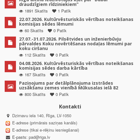
draudzīgiem rīdziniekiem”
1891 Skatīts
1 Patīk
22.07.2026. Kultūrvēsturiskās vērtības noteikšanas
komisijas sēdes lēmumi
60 Skatīts
0 Patīk
27.07.-31.07.2026. Pilsētvides un inženierbūvju
pārvaldes Koku novērtēšanas nodaļas lēmumi par
koku ciršanu
112 Skatīts
0 Patīk
04.08.2026. Kultūrvēsturiskās vērtības noteikšanas
komisijas sēdes darba kārtība
167 Skatīts
0 Patīk
Paziņojums par detālplānojuma izstrādes
uzsākšanu zemes vienībā Mūkusalas ielā 82
800 Skatīts
0 Patīk
Kontakti
Dzirnavu iela 140, Rīga, LV-1050
E-adrese (primārais saziņas kanāls)
E-adrese (tikai e-rēķinu iesniegšanai)
E-pasts:
pad@riga.lv