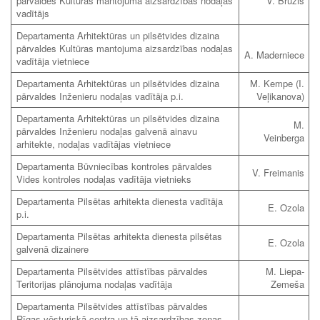
pārvaldes Kultūras mantojuma aizsardzības nodaļas
V. Brūzis
vadītājs
Departamenta Arhitektūras un pilsētvides dizaina
pārvaldes Kultūras mantojuma aizsardzības nodaļas
A. Maderniece
vadītāja vietniece
Departamenta Arhitektūras un pilsētvides dizaina
M. Kempe (I.
pārvaldes Inženieru nodaļas vadītāja p.i.
Veļikanova)
Departamenta Arhitektūras un pilsētvides dizaina
M.
pārvaldes Inženieru nodaļas galvenā ainavu
Veinberga
arhitekte, nodaļas vadītājas vietniece
Departamenta Būvniecības kontroles pārvaldes
V. Freimanis
Vides kontroles nodaļas vadītāja vietnieks
Departamenta Pilsētas arhitekta dienesta vadītāja
E. Ozola
p.i.
Departamenta Pilsētas arhitekta dienesta pilsētas
E. Ozola
galvenā dizainere
Departamenta Pilsētvides attīstības pārvaldes
M. Liepa-
Teritorijas plānojuma nodaļas vadītāja
Zemeša
Departamenta Pilsētvides attīstības pārvaldes
Rīgas vēsturiskā centra un tā aizsardzības zonas