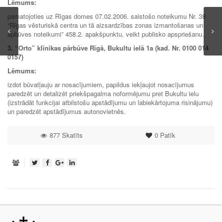
Lēmums:
pamatojoties uz Rīgas domes 07.02.2006. saistošo noteikumu Nr. 38
“Rīgas vēsturiskā centra un tā aizsardzības zonas izmantošanas un
apbūves noteikumi” 458.2. apakšpunktu, veikt publisko apspriešanu.
3. “Orto” klīnikas pārbūve Rīgā, Bukultu ielā 1a (kad. Nr. 0100 014
0157)
Lēmums:
izdot būvatļauju ar nosacījumiem, papildus iekļaujot nosacījumus
paredzēt un detalizēt priekšpagalma noformējumu pret Bukultu ielu
(izstrādāt funkcijai atbilstošu apstādījumu un labiekārtojuma risinājumu)
un paredzēt apstādījumus autonovietnēs.
877 Skatīts
0
Patīk