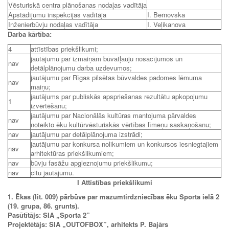
Vēsturiskā centra plānošanas nodaļas vadītāja
Apstādījumu inspekcijas vadītāja
I. Bernovska
Inženierbūvju nodaļas vadītāja
I. Veļikanova
Darba kārtība:
4
attīstības priekšlikumi;
jautājumu par izmaiņām būvatļauju nosacījumos un
nav
detālplānojumu darba uzdevumos;
jautājumu par Rīgas pilsētas būvvaldes padomes lēmuma
nav
maiņu;
jautājums par publiskās apspriešanas rezultātu apkopojumu
1
izvērtēšanu;
jautājumu par Nacionālās kultūras mantojuma pārvaldes
nav
noteikto ēku kultūrvēsturiskās vērtības līmeņu saskaņošanu;
nav
jautājumu par detālplānojuma izstrādi;
jautājumu par konkursa nolikumiem un konkursos iesniegtajiem
nav
arhitektūras priekšlikumiem;
nav
būvju fasāžu apgleznojumu priekšlikumu;
nav
citu jautājumu.
I Attīstības priekšlikumi
1. Ēkas (lit. 009) pārbūve par mazumtirdzniecības ēku Sporta ielā 2
(19. grupa, 86. grunts).
Pasūtītājs: SIA „Sporta 2”
Projektētājs: SIA „OUTOFBOX”, arhitekts P. Bajārs