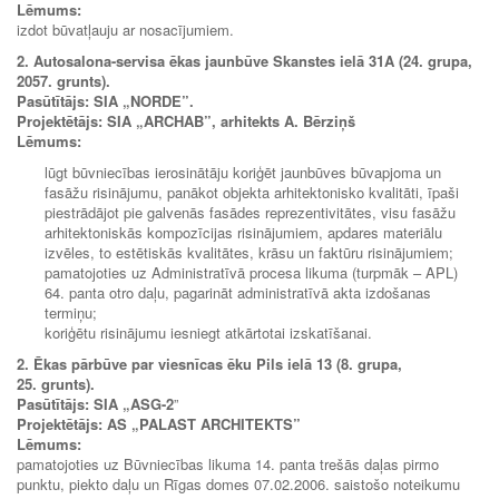
Lēmums:
izdot būvatļauju ar nosacījumiem.
2. Autosalona-servisa ēkas jaunbūve Skanstes ielā 31A (24. grupa,
2057. grunts).
Pasūtītājs: SIA „NORDE”.
Projektētājs: SIA „ARCHAB”, arhitekts A. Bērziņš
Lēmums:
lūgt būvniecības ierosinātāju koriģēt jaunbūves būvapjoma un
fasāžu risinājumu, panākot objekta arhitektonisko kvalitāti, īpaši
piestrādājot pie galvenās fasādes reprezentivitātes, visu fasāžu
arhitektoniskās kompozīcijas risinājumiem, apdares materiālu
izvēles, to estētiskās kvalitātes, krāsu un faktūru risinājumiem;
pamatojoties uz Administratīvā procesa likuma (turpmāk – APL)
64. panta otro daļu, pagarināt administratīvā akta izdošanas
termiņu;
koriģētu risinājumu iesniegt atkārtotai izskatīšanai.
2. Ēkas pārbūve par viesnīcas ēku Pils ielā 13 (8. grupa,
25. grunts).
Pasūtītājs:
SIA „ASG-2
”
Projektētājs:
AS „PALAST ARCHITEKTS”
Lēmums:
pamatojoties uz Būvniecības likuma 14. panta trešās daļas pirmo
punktu, piekto daļu un Rīgas domes 07.02.2006. saistošo noteikumu