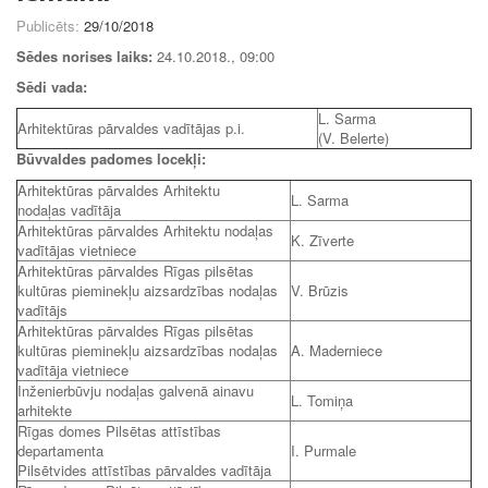
Publicēts:
29/10/2018
Sēdes norises laiks:
24.10.2018., 09:00
Sēdi vada:
L. Sarma
Arhitektūras pārvaldes vadītājas p.i.
(V. Belerte)
Būvvaldes padomes locekļi:
Arhitektūras pārvaldes Arhitektu
L. Sarma
nodaļas vadītāja
Arhitektūras pārvaldes Arhitektu nodaļas
K. Zīverte
vadītājas vietniece
Arhitektūras pārvaldes Rīgas pilsētas
kultūras pieminekļu aizsardzības nodaļas
V. Brūzis
vadītājs
Arhitektūras pārvaldes Rīgas pilsētas
kultūras pieminekļu aizsardzības nodaļas
A. Maderniece
vadītāja vietniece
Inženierbūvju nodaļas galvenā ainavu
L. Tomiņa
arhitekte
Rīgas domes Pilsētas attīstības
departamenta
I. Purmale
Pilsētvides attīstības pārvaldes vadītāja