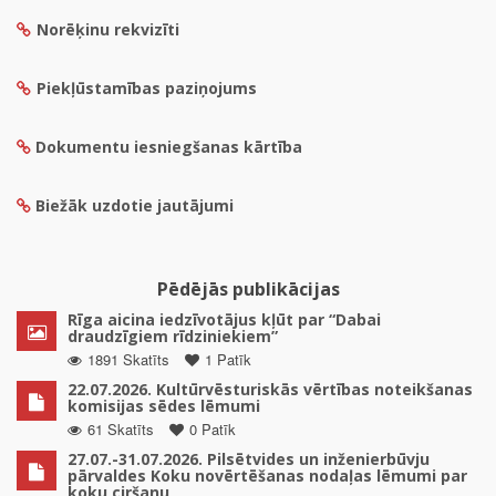
Norēķinu rekvizīti
Piekļūstamības paziņojums
Dokumentu iesniegšanas kārtība
Biežāk uzdotie jautājumi
Pēdējās publikācijas
Rīga aicina iedzīvotājus kļūt par “Dabai
draudzīgiem rīdziniekiem”
1891 Skatīts
1 Patīk
22.07.2026. Kultūrvēsturiskās vērtības noteikšanas
komisijas sēdes lēmumi
61 Skatīts
0 Patīk
27.07.-31.07.2026. Pilsētvides un inženierbūvju
pārvaldes Koku novērtēšanas nodaļas lēmumi par
koku ciršanu