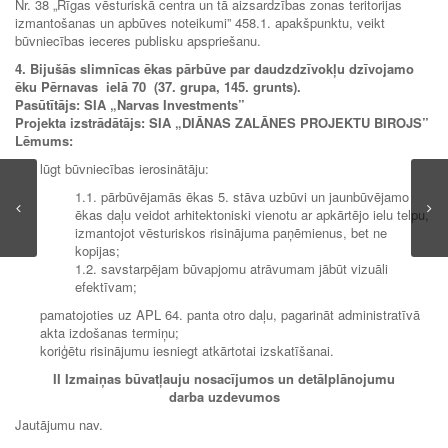
Nr. 38 „Rīgas vēsturiskā centra un tā aizsardzības zonas teritorijas
izmantošanas un apbūves noteikumi” 458.1. apakšpunktu, veikt
būvniecības ieceres publisku apspriešanu.
4. Bijušās slimnīcas ēkas pārbūve par daudzdzīvokļu dzīvojamo
ēku Pērnavas ielā 70 (37. grupa, 145. grunts).
Pasūtītājs: SIA
„
Narvas Investments”
Projekta izstrādātājs: SIA
„
DIĀNAS ZALĀNES PROJEKTU BIROJS”
Lēmums:
lūgt būvniecības ierosinātāju:
1.1. pārbūvējamās ēkas 5. stāva uzbūvi un jaunbūvējamo
ēkas daļu veidot arhitektoniski vienotu ar apkārtējo ielu telpu,
izmantojot vēsturiskos risinājuma paņēmienus, bet ne
kopijas;
1.2. savstarpējam būvapjomu atrāvumam jābūt vizuāli
efektīvam;
pamatojoties uz APL 64. panta otro daļu, pagarināt administratīvā
akta izdošanas termiņu;
koriģētu risinājumu iesniegt atkārtotai izskatīšanai.
II Izmaiņas būvatļauju nosacījumos un detālplānojumu
darba uzdevumos
Jautājumu nav.