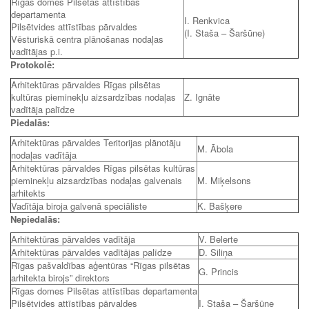
Rīgas domes Pilsētas attīstības
departamenta
I. Renkvica
Pilsētvides attīstības pārvaldes
(I. Staša – Šaršūne)
Vēsturiskā centra plānošanas nodaļas
vadītājas p.i.
Protokolē:
Arhitektūras pārvaldes Rīgas pilsētas
kultūras pieminekļu aizsardzības nodaļas
Z. Ignāte
vadītāja palīdze
Piedalās:
Arhitektūras pārvaldes Teritorijas plānotāju
M. Ābola
nodaļas vadītāja
Arhitektūras pārvaldes Rīgas pilsētas kultūras
pieminekļu aizsardzības nodaļas galvenais
M. Miķelsons
arhitekts
Vadītāja biroja galvenā speciāliste
K. Bašķere
Nepiedalās:
Arhitektūras pārvaldes vadītāja
V. Belerte
Arhitektūras pārvaldes vadītājas palīdze
D. Siliņa
Rīgas pašvaldības aģentūras “Rīgas pilsētas
G. Princis
arhitekta birojs” direktors
Rīgas domes Pilsētas attīstības departamenta
Pilsētvides attīstības pārvaldes
I. Staša – Šaršūne