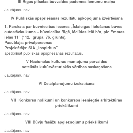
III Rīgas pilsētas būvvaldes padomes lēmumu maiņa
Jautājumu nav.
IV Publiskās apspriešanas rezultātu apkopojuma izvērtēšana
1. Pārskats par būvniecības ieceres „Īslaicīgas lietošanas būves –
autostāvlaukuma – būvniecība Rīgā, Melīdas ielā b/n, pie Emmas
ielas 11” (112. grupa, 76. grunts).
Pasūtītājs: privātpersonas
Projektētājs: SIA „Inspiritus”
apstiprināt publiskās apspriešanas rezultātus.
V Nacionālās kultūras mantojuma pārvaldes
noteiktās kultūrvēsturiskās vērtības saskaņošana
Jautājumu nav.
VI Detālplānojumu izskatīšana
Jautājumu nav.
VII
Konkursu nolikumi un konkursos iesniegtie arhitektūras
priekšlikumi
Jautājumu nav.
VIII
Būvju fasāžu apgleznojumu priekšlikumi
Jautājumu nav.