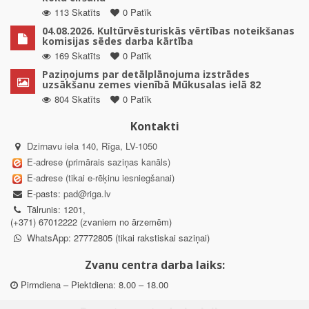
113 Skatīts
0 Patīk
04.08.2026. Kultūrvēsturiskās vērtības noteikšanas
komisijas sēdes darba kārtība
169 Skatīts
0 Patīk
Paziņojums par detālplānojuma izstrādes
uzsākšanu zemes vienībā Mūkusalas ielā 82
804 Skatīts
0 Patīk
Kontakti
Dzirnavu iela 140, Rīga, LV-1050
E-adrese (primārais saziņas kanāls)
E-adrese (tikai e-rēķinu iesniegšanai)
E-pasts:
pad@riga.lv
Tālrunis: 1201,
(+371) 67012222 (zvaniem no ārzemēm)
WhatsApp: 27772805 (tikai rakstiskai saziņai)
Zvanu centra darba laiks:
Pirmdiena – Piektdiena: 8.00 – 18.00