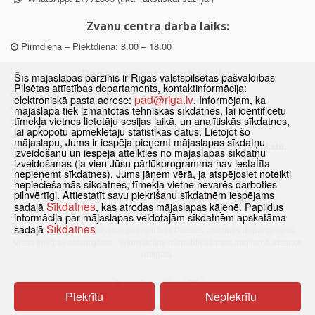
Zvanu centra darba laiks:
Pirmdiena – Piektdiena: 8.00 – 18.00
Departamenta darba laiks:
Šīs mājaslapas pārzinis ir Rīgas valstspilsētas pašvaldības
Pilsētas attīstības departaments, kontaktinformācija:
Pirmdiena, Ceturtdiena: 8.30 – 18.00
pad@riga.lv
elektroniskā pasta adrese:
. Informējam, ka
Otrdiena, Trešdiena: 8.30 – 17.00
mājaslapā tiek izmantotas tehniskās sīkdatnes, lai identificētu
Piektdiena: 8.30 – 15.00
tīmekļa vietnes lietotāju sesijas laikā, un analītiskās sīkdatnes,
lai apkopotu apmeklētāju statistikas datus. Lietojot šo
mājaslapu, Jums ir iespēja pieņemt mājaslapas sīkdatņu
Klātienes konsultācijas pieejamas tikai ar iepriekšēju pierakstu.
izveidošanu un iespēja atteikties no mājaslapas sīkdatņu
izveidošanas (ja vien Jūsu pārlūkprogramma nav iestatīta
nepieņemt sīkdatnes). Jums jāņem vērā, ja atspējosiet noteikti
nepieciešamās sīkdatnes, tīmekļa vietne nevarēs darboties
pilnvērtīgi. Attiestatīt savu piekrišanu sīkdatnēm iespējams
Sākums
Jaunumi
Biežāk uzdotie jautājumi
Lapas karte
Sīkdatnes
sadaļā
, kas atrodas mājaslapas kājenē. Papildus
Sīkdatnes
Kontakti
informācija par mājaslapas veidotajām sīkdatnēm apskatāma
Sīkdatnes
sadaļā
© 2021 Rīgas valstspilsētas pašvaldības Pilsētas attīstības departaments.
Visas tiesības aizsargātas
·
Informācijas pārpublicēšanas gadījumā atsauce
obligāta.
Piekrītu
Nepiekrītu
Pārslēgties uz www versiju