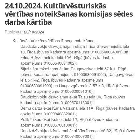
24.10.2024. Kultūrvēsturiskās
vērtības noteikšanas komisijas sēdes
darba kārtība
Publicēts:
23/10/2024
Kultūrvēsturiskās vērtības līmeņa noteikšana:
Daudzdzīvokļu dzīvojamajām ēkām Friča Brīvzemnieka ielā
10, Rīgā (būves kadastra apzīmējums 01000540034001) un
Friča Brīvzemnieka ielā 10A, Rīgā (būves kadastra
apzīmējums 01000540034002);
Bijušajām ražošanas ēkām Daugavgrīvas ielā 57 k-1, Rīgā
(būves kadastra apzīmējums 01000630091002), Daugavgrīvas
ielā 57 k-2, Rīgā (būves kadastra apzīmējums
01000630091003) un Daugavgrīvas ielā 57 k-3, Rīgā (būves
kadastra apzīmējums 01000630091016);
Daudzdzīvokļu dzīvojamai ēkai Talsu ielā 34, Rīgā (būves
kadastra apzīmējums 01000570113001);
Bērnu dārza ēkai Kārļa Vatsona ielā 11A, Rīgā (būves kadastra
apzīmējums 01000840382001);
Poliklīnikas ēkai Kokles ielā 12, Rīgā (būves kadastra
apzīmējums 01000570010001);
Daudzdzīvokļu dzīvojamai ēkai Vienības gatvē 82, Rīgā (būves
kadastra apzīmējums 01000740067001);