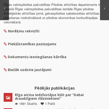
Rīgas valstspilsētas pašvaldības Pilsētas attīstības departaments ir
vadošā Rīgas valstspilsētas pašvaldības iestāde Rīgas pilsētas
stratēģiskās attīstības jomā, galvaspilsētas sabalansētas attīstības
plānošanas nodrošināšanā un pilsētas ekonomikas konkurētspējas
veicināšanā.
Norēķinu rekvizīti
Piekļūstamības paziņojums
Dokumentu iesniegšanas kārtība
Biežāk uzdotie jautājumi
Pēdējās publikācijas
Rīga aicina iedzīvotājus kļūt par “Dabai
draudzīgiem rīdziniekiem”
1891 Skatīts
1 Patīk