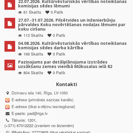
22.07.2026. Kultūrvēsturiskās vērtības noteikšanas
komisijas sēdes lēmumi
61 Skatīts
0 Patīk
27.07.-31.07.2026. Pilsētvides un inženierbūvju
pārvaldes Koku novērtēšanas nodaļas lēmumi par
koku ciršanu
113 Skatīts
0 Patīk
04.08.2026. Kultūrvēsturiskās vērtības noteikšanas
komisijas sēdes darba kārtība
169 Skatīts
0 Patīk
Paziņojums par detālplānojuma izstrādes
uzsākšanu zemes vienībā Mūkusalas ielā 82
804 Skatīts
0 Patīk
Kontakti
Dzirnavu iela 140, Rīga, LV-1050
E-adrese (primārais saziņas kanāls)
E-adrese (tikai e-rēķinu iesniegšanai)
E-pasts:
pad@riga.lv
Tālrunis: 1201,
(+371) 67012222 (zvaniem no ārzemēm)
WhatsApp: 27772805 (tikai rakstiskai saziņai)