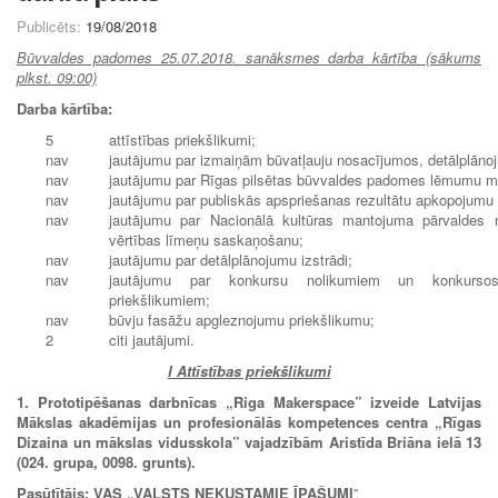
Publicēts:
19/08/2018
Būvvaldes padomes 25.07.2018. sanāksmes darba kārtība (sākums
plkst. 09:00)
Darba kārtība:
5
attīstības priekšlikumi;
nav
jautājumu par izmaiņām būvatļauju nosacījumos, detālplān
nav
jautājumu par Rīgas pilsētas būvvaldes padomes lēmumu m
nav
jautājumu par publiskās apspriešanas rezultātu apkopojumu 
nav
jautājumu par Nacionālā kultūras mantojuma pārvaldes n
vērtības līmeņu saskaņošanu;
nav
jautājumu par detālplānojumu izstrādi;
nav
jautājumu par konkursu nolikumiem un konkursos i
priekšlikumiem;
nav
būvju fasāžu apgleznojumu priekšlikumu;
2
citi jautājumi.
I Attīstības priekšlikumi
1.
Prototipēšanas darbnīcas
„
Riga Makerspace” izveide Latvijas
Mākslas akadēmijas un profesionālās kompetences centra
„
Rīgas
Dizaina un mākslas vidusskola” vajadzībām Aristīda Briāna ielā 13
(024. grupa, 0098. grunts).
Pasūtītājs:
VAS „VALSTS NEKUSTAMIE ĪPAŠUMI
”