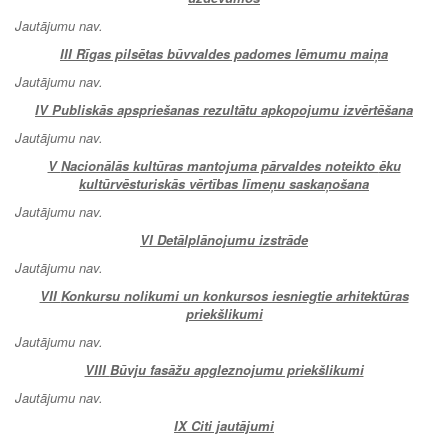
Jautājumu nav.
III Rīgas pilsētas būvvaldes padomes lēmumu maiņa
Jautājumu nav.
IV
Publiskās apspriešanas rezultātu apkopojumu izvērtēšana
Jautājumu nav.
V
Nacionālās kultūras mantojuma pārvaldes noteikto
ēku
kultūrvēsturiskās vērtības līmeņu saskaņošana
Jautājumu nav.
VI
Detālplānojumu izstrāde
Jautājumu nav.
VII
Konkursu nolikumi un konkursos iesniegtie arhitektūras
priekšlikumi
Jautājumu nav.
VIII
Būvju fasāžu apgleznojumu priekšlikumi
Jautājumu nav.
IX
Citi jautājumi