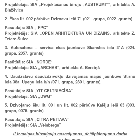
Projektētājs:
SIA „Projektēšanas birojs „AUSTRUMI””, arhitekts A.
Blažēvics
2.
Ēkas lit. 002 pārbūve Dzirnavu ielā 71 (021. grupa, 0022. grunts).
Pasūtītājs: SIA „ FPC”
Projektētājs: SIA
„OPEN ARHITEKTŪRA UN DIZAINS,
arhitekte Z.
Tetere-Šulce
3. Autosalona – servisa ēkas jaunbūve Skanstes ielā 31A (024.
grupa, 2057. grunts)
Pasūtītājs: SIA „NORDE
”
Projektētājs: SIA „ARCHAB”, arhitekts A. Bērziņš
4.
Daudzstāvu daudzdzīvokļu dzīvojamās mājas jaunbūve Stirnu
iela 38a, Upeņu iela b/n
(071. grupa, 2801. grunts).
Pasūtītājs:
SIA „YIT CELTNIECĪBA”
Projektētājs:
SIA „DWG”
5. Dzīvojamo ēku lit. 001 un lit. 002 pārbūve Kalēju ielā 63 (003.
grupa, 0075. grunts).
Pasūtītājs: SIA
„
CITRA PEITAVA”
Projektētājs: SIA
„
Veisbergs”
II Izmaiņas
būvatļauju nosacījumos, detālplānojumu darba
uzdevumos