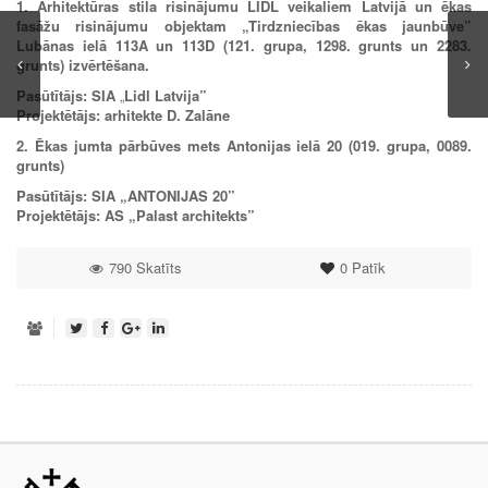
1.
Arhitektūras stila risinājumu LIDL veikaliem Latvijā un ēkas
fasāžu risinājumu objektam
„Tirdzniecības ēkas jaunbūve”
Lubānas ielā 113A un 113D (121. grupa, 1298. grunts un 2283.
grunts) izvērtēšana.
Pasūtītājs: SIA
„
Lidl Latvija”
Projektētājs: arhitekte D. Zalāne
2. Ēkas jumta pārbūves mets Antonijas ielā 20 (019. grupa, 0089.
grunts)
Pasūtītājs:
SIA
„
ANTONIJAS 20”
Projektētājs:
AS
„
Palast architekts”
790 Skatīts
0
Patīk