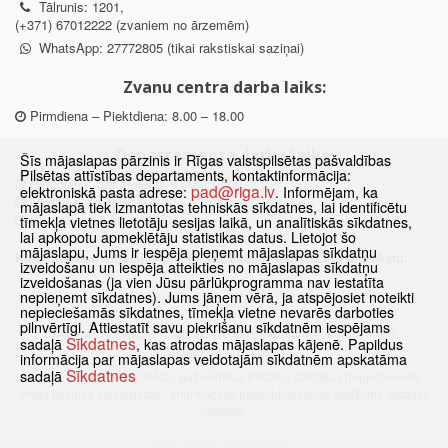
Tālrunis: 1201,
(+371) 67012222 (zvaniem no ārzemēm)
WhatsApp: 27772805 (tikai rakstiskai saziņai)
Zvanu centra darba laiks:
Pirmdiena – Piektdiena: 8.00 – 18.00
Departamenta darba laiks:
Šīs mājaslapas pārzinis ir Rīgas valstspilsētas pašvaldības
Pilsētas attīstības departaments, kontaktinformācija:
Pirmdiena, Ceturtdiena: 8.30 – 18.00
pad@riga.lv
elektroniskā pasta adrese:
. Informējam, ka
Otrdiena, Trešdiena: 8.30 – 17.00
mājaslapā tiek izmantotas tehniskās sīkdatnes, lai identificētu
Piektdiena: 8.30 – 15.00
tīmekļa vietnes lietotāju sesijas laikā, un analītiskās sīkdatnes,
lai apkopotu apmeklētāju statistikas datus. Lietojot šo
mājaslapu, Jums ir iespēja pieņemt mājaslapas sīkdatņu
Klātienes konsultācijas pieejamas tikai ar iepriekšēju pierakstu.
izveidošanu un iespēja atteikties no mājaslapas sīkdatņu
izveidošanas (ja vien Jūsu pārlūkprogramma nav iestatīta
nepieņemt sīkdatnes). Jums jāņem vērā, ja atspējosiet noteikti
nepieciešamās sīkdatnes, tīmekļa vietne nevarēs darboties
pilnvērtīgi. Attiestatīt savu piekrišanu sīkdatnēm iespējams
Sākums
Jaunumi
Biežāk uzdotie jautājumi
Lapas karte
Sīkdatnes
sadaļā
, kas atrodas mājaslapas kājenē. Papildus
Sīkdatnes
Kontakti
informācija par mājaslapas veidotajām sīkdatnēm apskatāma
Sīkdatnes
sadaļā
© 2021 Rīgas valstspilsētas pašvaldības Pilsētas attīstības departaments.
Visas tiesības aizsargātas
·
Informācijas pārpublicēšanas gadījumā atsauce
obligāta.