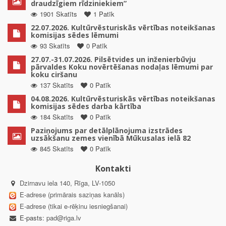
draudzīgiem rīdziniekiem”
1901 Skatīts
1 Patīk
22.07.2026. Kultūrvēsturiskās vērtības noteikšanas
komisijas sēdes lēmumi
93 Skatīts
0 Patīk
27.07.-31.07.2026. Pilsētvides un inženierbūvju
pārvaldes Koku novērtēšanas nodaļas lēmumi par
koku ciršanu
137 Skatīts
0 Patīk
04.08.2026. Kultūrvēsturiskās vērtības noteikšanas
komisijas sēdes darba kārtība
184 Skatīts
0 Patīk
Paziņojums par detālplānojuma izstrādes
uzsākšanu zemes vienībā Mūkusalas ielā 82
845 Skatīts
0 Patīk
Kontakti
Dzirnavu iela 140, Rīga, LV-1050
E-adrese (primārais saziņas kanāls)
E-adrese (tikai e-rēķinu iesniegšanai)
E-pasts:
pad@riga.lv