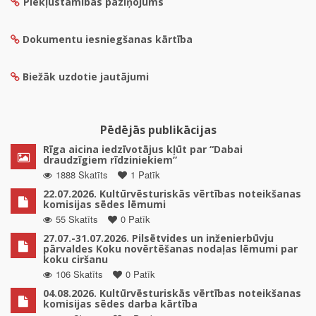
Piekļūstamības paziņojums
Dokumentu iesniegšanas kārtība
Biežāk uzdotie jautājumi
Pēdējās publikācijas
Rīga aicina iedzīvotājus kļūt par “Dabai
draudzīgiem rīdziniekiem”
1888 Skatīts
1 Patīk
22.07.2026. Kultūrvēsturiskās vērtības noteikšanas
komisijas sēdes lēmumi
55 Skatīts
0 Patīk
27.07.-31.07.2026. Pilsētvides un inženierbūvju
pārvaldes Koku novērtēšanas nodaļas lēmumi par
koku ciršanu
106 Skatīts
0 Patīk
04.08.2026. Kultūrvēsturiskās vērtības noteikšanas
komisijas sēdes darba kārtība