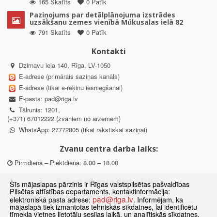
165 Skatīts
0 Patīk
Paziņojums par detālplānojuma izstrādes
uzsākšanu zemes vienībā Mūkusalas ielā 82
791 Skatīts
0 Patīk
Kontakti
Dzirnavu iela 140, Rīga, LV-1050
E-adrese (primārais saziņas kanāls)
E-adrese (tikai e-rēķinu iesniegšanai)
E-pasts:
pad@riga.lv
Tālrunis: 1201,
(+371) 67012222 (zvaniem no ārzemēm)
WhatsApp: 27772805 (tikai rakstiskai saziņai)
Zvanu centra darba laiks:
Pirmdiena – Piektdiena: 8.00 – 18.00
Departamenta darba laiks:
Šīs mājaslapas pārzinis ir Rīgas valstspilsētas pašvaldības
Pilsētas attīstības departaments, kontaktinformācija:
Pirmdiena, Ceturtdiena: 8.30 – 18.00
pad@riga.lv
elektroniskā pasta adrese:
. Informējam, ka
Otrdiena, Trešdiena: 8.30 – 17.00
mājaslapā tiek izmantotas tehniskās sīkdatnes, lai identificētu
Piektdiena: 8.30 – 15.00
tīmekļa vietnes lietotāju sesijas laikā, un analītiskās sīkdatnes,