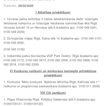
Publicēts:
26/02/2025
I Attīstības priekšlikumi
1. Uzvaras parka teritorijas II kārtas labiekārtošanas darbi: īslaicīgas
lietošanas kafejnīca un īslaicīgas lietošanas saimniecības ēka Rīgā,
Uzvaras bulvārī 15 un Hermaņa ielā 8 (kadastra apz. 0100 049 0261,
0100 049 2039)
2. Dzīvojamās mājas Rīgā, Kalna ielā 14 (kadastra apz. 0100 045 0107,
0100 045 0062,
0100 045 0106)
3. Industriāla parka būvniecība VGP Park Dreiliņi, Rīgā (kadastra apz.
0100 092 0172, 0100 092 0413, 0100 092 2308, 0100 092 0868, 0100
092 2518, 0100 092 2305)
VI
Konkursu nolikumi un konkursos iesniegtie arhitektūras
priekšlikumi
1. Konkursa “Metu konkurss “Apbūves attīstība Rīgā, Katrīnas ielā 1””
nolikuma un programmas saskaņošana (kadastra apz. 0100 011 2006)
VIII Citi jautājumi
1. Rīgas filharmonija Rīgā, Krišjāņa Valdemāra ielā 5 (kadastra apz.
01000100121; 01000100120)