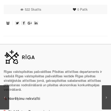
522 Skatīts
0
Patīk
Rīgas valstspilsētas pašvaldības Pilsētas attīstības departaments ir
vadošā Rīgas valstspilsētas pašvaldības iestāde Rīgas pilsētas
stratēģiskās attīstības jomā, galvaspilsētas sabalansētas attīstības
plānošanas nodrošināšanā un pilsētas ekonomikas konkurētspējas
veicināšanā.
Norēķinu rekvizīti