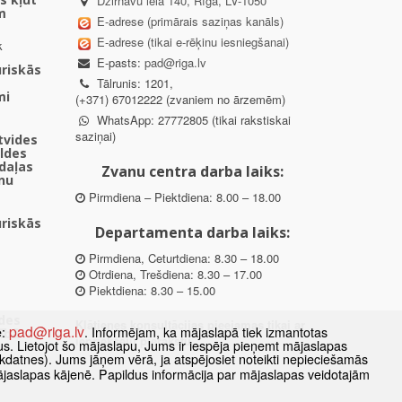
Dzirnavu iela 140, Rīga, LV-1050
m
E-adrese (primārais saziņas kanāls)
E-adrese (tikai e-rēķinu iesniegšanai)
k
E-pasts:
pad@riga.lv
uriskās
Tālrunis: 1201,
mi
(+371) 67012222 (zvaniem no ārzemēm)
WhatsApp: 27772805 (tikai rakstiskai
saziņai)
ētvides
aldes
daļas
Zvanu centra darba laiks:
nu
Pirmdiena – Piektdiena: 8.00 – 18.00
uriskās
Departamenta darba laiks:
Pirmdiena, Ceturtdiena: 8.30 – 18.00
Otrdiena, Trešdiena: 8.30 – 17.00
Piektdiena: 8.30 – 15.00
des
Klātienes konsultācijas pieejamas tikai ar
pad@riga.lv
e:
. Informējam, ka mājaslapā tiek izmantotas
ībā
iepriekšēju pierakstu.
datus. Lietojot šo mājaslapu, Jums ir iespēja pieņemt mājaslapas
kdatnes). Jums jāņem vērā, ja atspējosiet noteikti nepieciešamās
ājaslapas kājenē. Papildus informācija par mājaslapas veidotajām