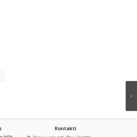
;
s
Kontakti
s kļūt