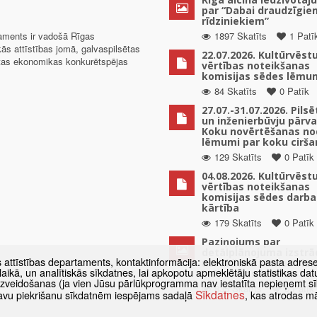
par “Dabai draudzīgie
rīdziniekiem”
taments ir vadošā Rīgas
1897 Skatīts
1 Patī
kās attīstības jomā, galvaspilsētas
22.07.2026. Kultūrvēst
ētas ekonomikas konkurētspējas
vērtības noteikšanas
komisijas sēdes lēmu
84 Skatīts
0 Patīk
27.07.-31.07.2026. Pils
un inženierbūvju pārv
Koku novērtēšanas no
lēmumi par koku cirša
129 Skatīts
0 Patīk
04.08.2026. Kultūrvēst
vērtības noteikšanas
komisijas sēdes darba
kārtība
179 Skatīts
0 Patīk
Paziņojums par
detālplānojuma izstrā
s attīstības departaments, kontaktinformācija: elektroniskā pasta adres
uzsākšanu zemes vien
as laikā, un analītiskās sīkdatnes, lai apkopotu apmeklētāju statistikas 
Mūkusalas ielā 82
 izveidošanas (ja vien Jūsu pārlūkprogramma nav iestatīta nepieņemt sī
835 Skatīts
0 Patīk
Sīkdatnes
t savu piekrišanu sīkdatnēm iespējams sadaļā
, kas atrodas m