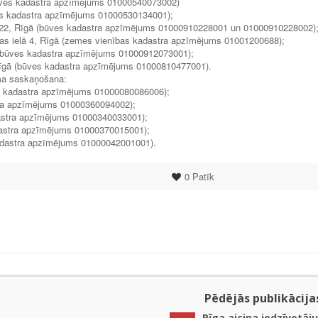
būves kadastra apzīmējums 01000540073002)
ves kadastra apzīmējums 01000530134001);
lā 22, Rīgā (būves kadastra apzīmējums 01000910228001 un 01000910228002)
as ielā 4, Rīgā (zemes vienības kadastra apzīmējums 01001200688);
 (būves kadastra apzīmējums 01000912073001);
Rīgā (būves kadastra apzīmējums 01000810477001).
uma saskaņošana:
es kadastra apzīmējums 01000080086006);
tra apzīmējums 01000360094002);
kadastra apzīmējums 01000340033001);
adastra apzīmējums 01000370015001);
 kadastra apzīmējums 01000042001001).
0
Patīk
Pēdējās publikācija
Rīga aicina iedzīvotāju