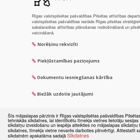
Rīgas valstspilsētas pašvaldības Pilsētas attīstības depar
valstspilsētas pašvaldības iestāde Rīgas pilsētas stratēģis
sabalansētas attīstības plānošanas nodrošināšanā un pils
veicināšanā.
Norēķinu rekvizīti
Piekļūstamības paziņojums
Dokumentu iesniegšanas kārtība
Biežāk uzdotie jautājumi
Šīs mājaslapas pārzinis ir Rīgas valstspilsētas pašvaldības Pilsēta
tehniskās sīkdatnes, lai identificētu tīmekļa vietnes lietotāju sesij
sīkdatņu izveidošanu un iespēja atteikties no mājaslapas sīkdatņu
sīkdatnes, tīmekļa vietne nevarēs darboties pilnvērtīgi. Attiestatī
Sīkdatnes
sīkdatnēm apskatāma sadaļā