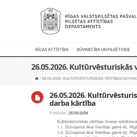
RĪGAS ATTĪSTĪBA
BŪVNIECĪBA UN PILSĒTVIDE
26.05.2026. Kultūrvēsturiskās
/
26.05.2026. KULTŪRVĒSTURISKĀS VĒRTĪBAS NOTEI
26.05.2026. Kultūrvēsturi
darba kārtība
Publicēts:
25/05/2026
Kultūrvēsturiskās vērtības līmeņa noteikšana
1.1. Dzīvojamai ēkai Vienības gatvē 40, Rī
1.2. Dzīvojamai ēkai Vienības gatvē 42, Rī