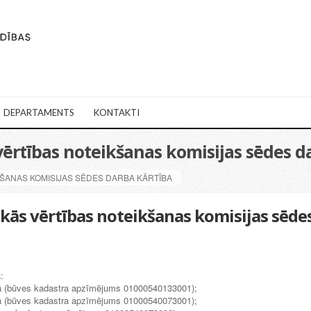
DEPARTAMENTS
KONTAKTI
 vērtības noteikšanas komisijas sēdes d
KŠANAS KOMISIJAS SĒDES DARBA KĀRTĪBA
skās vērtības noteikšanas komisijas sēde
:
gā (būves kadastra apzīmējums 01000540133001);
gā (būves kadastra apzīmējums 01000540073001);