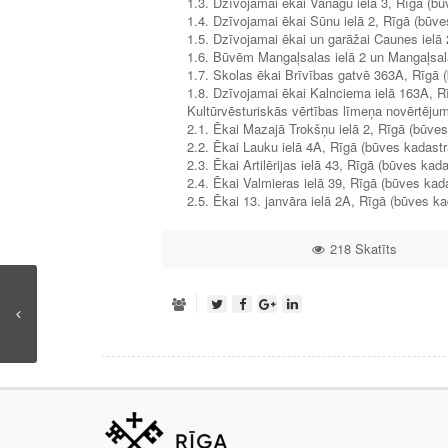
1.3. Dzīvojamai ēkai Vanagu ielā 3, Rīgā (
1.4. Dzīvojamai ēkai Sūnu ielā 2, Rīgā (bū
1.5. Dzīvojamai ēkai un garāžai Caunes ie
1.6. Būvēm Mangaļsalas ielā 2 un Mangaļsal
1.7. Skolas ēkai Brīvības gatvē 363A, Rīgā
1.8. Dzīvojamai ēkai Kalnciema ielā 163A, 
Kultūrvēsturiskās vērtības līmeņa novērtēj
2.1. Ēkai Mazajā Trokšņu ielā 2, Rīgā (būv
2.2. Ēkai Lauku ielā 4A, Rīgā (būves kadas
2.3. Ēkai Artilērijas ielā 43, Rīgā (būves 
2.4. Ēkai Valmieras ielā 39, Rīgā (būves k
2.5. Ēkai 13. janvāra ielā 2A, Rīgā (būves
218 Skatīts