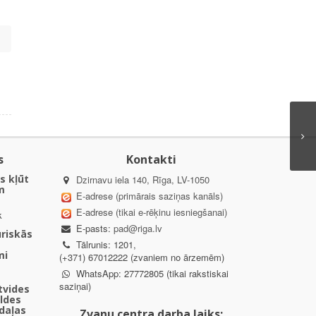
s
Kontakti
s kļūt
Dzirnavu iela 140, Rīga, LV-1050
m
E-adrese (primārais saziņas kanāls)
E-adrese (tikai e-rēķinu iesniegšanai)
k
E-pasts:
pad@riga.lv
uriskās
Tālrunis: 1201,
mi
(+371) 67012222 (zvaniem no ārzemēm)
WhatsApp: 27772805 (tikai rakstiskai
saziņai)
ētvides
aldes
daļas
Zvanu centra darba laiks: