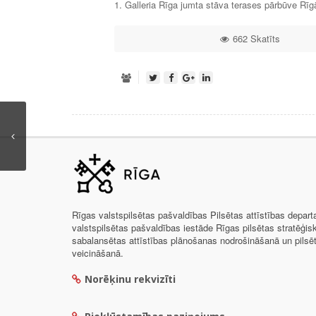
1. Galleria Rīga jumta stāva terases pārbūve Rīg
662 Skatīts
Rīgas valstspilsētas pašvaldības Pilsētas attīstības depar
valstspilsētas pašvaldības iestāde Rīgas pilsētas stratēģis
sabalansētas attīstības plānošanas nodrošināšanā un pils
veicināšanā.
Norēķinu rekvizīti