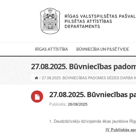
RĪGAS ATTĪSTĪBA
BŪVNIECĪBA UN PILSĒTVIDE
27.08.2025. Būvniecības pado
/
27.08.2025. BŪVNIECĪBAS PADOMES SĒDES DARBA 
27.08.2025. Būvniecības 
Publicēts:
26/08/2025
1. Daudzdzīvokļu dzīvojamās ēkas jaunbūve Rīgā
IV
Publiskās ap