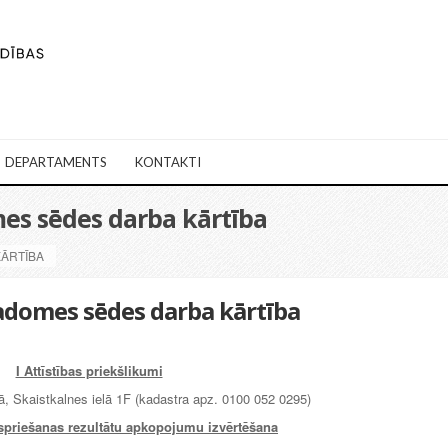
DEPARTAMENTS
KONTAKTI
mes sēdes darba kārtība
KĀRTĪBA
padomes sēdes darba kārtība
I Attīstības priekšlikumi
, Skaistkalnes ielā 1F (kadastra apz. 0100 052 0295)
spriešanas rezultātu apkopojumu izvērtēšana