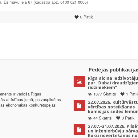
ā, Dzirnavu ielā 67 (kadastra apz. 0100 021 0005)
0
Patīk
Pēdējās publikācija
Rīga aicina iedzīvotāju
par “Dabai draudzīgie
rīdziniekiem”
taments ir vadošā Rīgas
1877 Skatīts
1 Patī
kās attīstības jomā, galvaspilsētas
22.07.2026. Kultūrvēst
ētas ekonomikas konkurētspējas
vērtības noteikšanas
komisijas sēdes lēmu
44 Skatīts
0 Patīk
27.07.-31.07.2026. Pils
un inženierbūvju pārv
Koku novērtēšanas no