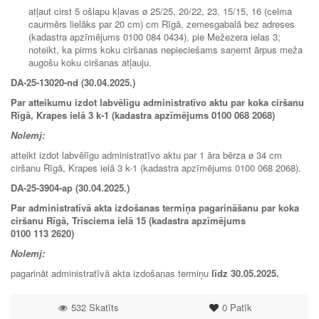
atļaut cirst 5 ošlapu kļavas ø 25/25, 20/22, 23, 15/15, 16 (celma
caurmērs lielāks par 20 cm) cm Rīgā, zemesgabalā bez adreses
(kadastra apzīmējums 0100 084 0434), pie Mežezera ielas 3;
noteikt, ka pirms koku ciršanas nepieciešams saņemt ārpus meža
augošu koku ciršanas atļauju.
DA-25-13020-nd (30.04.2025.)
Par atteikumu izdot labvēlīgu administratīvo aktu par koka ciršanu
Rīgā, Krapes ielā 3 k-1 (kadastra apzīmējums 0100 068 2068)
Nolemj:
atteikt izdot labvēlīgu administratīvo aktu par 1 āra bērza ø 34 cm
ciršanu Rīgā, Krapes ielā 3 k-1 (kadastra apzīmējums 0100 068 2068).
DA-25-3904-ap (30.04.2025.)
Par administratīvā akta izdošanas termiņa pagarināšanu par koka
ciršanu Rīgā, Trīsciema ielā 15 (kadastra apzīmējums
0100 113 2620)
Nolemj:
pagarināt administratīvā akta izdošanas termiņu
līdz
30.05.2025
.
532 Skatīts
0
Patīk