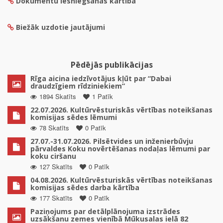
Dokumentu iesniegšanas kārtība
Biežāk uzdotie jautājumi
Pēdējās publikācijas
Rīga aicina iedzīvotājus kļūt par “Dabai
draudzīgiem rīdziniekiem”
1894 Skatīts
1 Patīk
22.07.2026. Kultūrvēsturiskās vērtības noteikšanas
komisijas sēdes lēmumi
78 Skatīts
0 Patīk
27.07.-31.07.2026. Pilsētvides un inženierbūvju
pārvaldes Koku novērtēšanas nodaļas lēmumi par
koku ciršanu
127 Skatīts
0 Patīk
04.08.2026. Kultūrvēsturiskās vērtības noteikšanas
komisijas sēdes darba kārtība
177 Skatīts
0 Patīk
Paziņojums par detālplānojuma izstrādes
uzsākšanu zemes vienībā Mūkusalas ielā 82