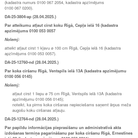
(kadastra numurs 0100 067 2054, kadastra apzīmējums
0100 067 0200).
DA-25-3804-ap (28.04.2025.)
Par atteikumu atļaut cirst koku Rīgā, Cepļa ielā 16 (kadastra
apzīmējums 0100 053 0057
Nolemj:
atteikt atļaut cirst 1 kļavu ø 100 cm Rīgā, Cepļa ielā 16 (kadastra
apzīmējums 0100 053 0057).
DA-25-12760-nd (28.04.2025.)
Par koka ciršanu Rīgā, Ventspils ielā 13A (kadastra apzīmējumu
0100 056 0145)
Nolemj:
atļaut cirst 1 liepu ø 75 cm Rīgā, Ventspils ielā 13A (kadastra
apzīmējumu 0100 056 0145);
noteikt, ka pirms koka ciršanas nepieciešams saņemt ārpus meža
augošu koku ciršanas atļauju.
DA-25-12764-nd (28.04.2025.)
Par papildu informācijas pieprasīšanu un administratīvā akta
izdošanas termiņa pagarināšanu par koka ciršanu Rīgā, Ernestīnes