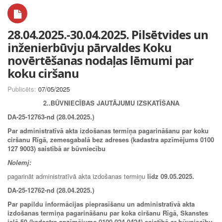
28.04.2025.-30.04.2025. Pilsētvides un
inženierbūvju pārvaldes Koku
novērtēšanas nodaļas lēmumi par
koku ciršanu
Publicēts:
07/05/2025
2..BŪVNIECĪBAS JAUTĀJUMU IZSKATĪŠANA
DA-25-12763-nd (28.04.2025.)
Par administratīvā akta izdošanas termiņa pagarināšanu par koku
ciršanu Rīgā, zemesgabalā bez adreses (kadastra apzīmējums 0100
127 9003) saistībā ar būvniecību
Nolemj:
pagarināt administratīvā akta izdošanas termiņu
līdz
09.05.2025
.
DA-25-12762-nd (28.04.2025.)
Par papildu informācijas pieprasīšanu un administratīvā akta
izdošanas termiņa pagarināšanu par koka ciršanu Rīgā, Skanstes
ielā 50 (kadastra apzīmējums 0100 024 0424) saistībā ar būvniecību