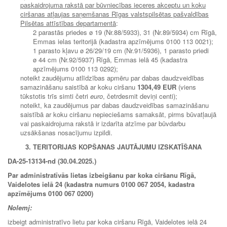
paskaidrojuma rakstā par būvniecības ieceres akceptu un koku
ciršanas atļaujas saņemšanas Rīgas valstspilsētas pašvaldības
Pilsētas attīstības departamentā
:
2 parastās priedes ø 19 (Nr.88/5933), 31 (Nr.89/5934) cm Rīgā,
Emmas ielas teritorijā (kadastra apzīmējums 0100 113 0021);
1 parasto kļavu ø 26/29/19 cm (Nr.91/5936), 1 parasto priedi
ø 44 cm (Nr.92/5937) Rīgā, Emmas ielā 45 (kadastra
apzīmējums 0100 113 0292);
noteikt zaudējumu atlīdzības apmēru par dabas daudzveidības
samazināšanu saistībā ar koku ciršanu
1304,49 EUR
(viens
tūkstotis trīs simti četri
euro
, četrdesmit deviņi centi);
noteikt, ka zaudējumus par dabas daudzveidības samazināšanu
saistībā ar koku ciršanu nepieciešams samaksāt, pirms būvatļaujā
vai paskaidrojuma rakstā ir izdarīta atzīme par būvdarbu
uzsākšanas nosacījumu izpildi.
3. TERITORIJAS KOPŠANAS JAUTĀJUMU IZSKATĪŠANA
DA-25-13134-nd (30.04.2025.)
Par administratīvās lietas izbeigšanu par koka ciršanu Rīgā,
Vaidelotes ielā 24 (kadastra numurs 0100 067 2054, kadastra
apzīmējums 0100 067 0200)
Nolemj:
izbeigt administratīvo lietu par koka ciršanu Rīgā, Vaidelotes ielā 24