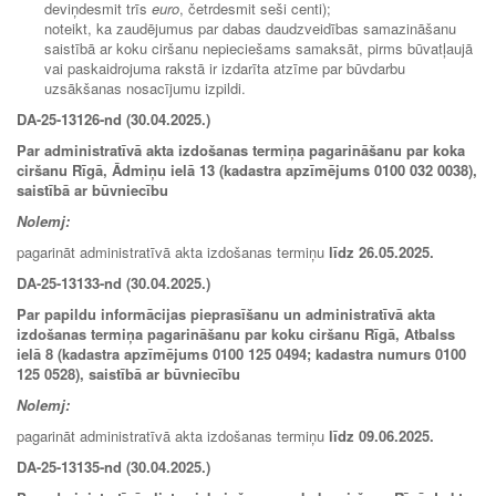
deviņdesmit trīs
euro
, četrdesmit seši centi);
noteikt, ka zaudējumus par dabas daudzveidības samazināšanu
saistībā ar koku ciršanu nepieciešams samaksāt, pirms būvatļaujā
vai paskaidrojuma rakstā ir izdarīta atzīme par būvdarbu
uzsākšanas nosacījumu izpildi.
DA-25-13126-nd (30.04.2025.)
Par administratīvā akta izdošanas termiņa pagarināšanu par koka
ciršanu Rīgā, Ādmiņu ielā 13 (kadastra apzīmējums 0100 032 0038),
saistībā ar būvniecību
Nolemj:
pagarināt administratīvā akta izdošanas termiņu
līdz
26.05.2025.
DA-25-13133-nd (30.04.2025.)
Par papildu informācijas pieprasīšanu un administratīvā akta
izdošanas termiņa pagarināšanu par koku ciršanu Rīgā, Atbalss
ielā 8 (kadastra apzīmējums 0100 125 0494; kadastra numurs 0100
125 0528), saistībā ar būvniecību
Nolemj:
pagarināt administratīvā akta izdošanas termiņu
līdz 09.06.2025.
DA-25-13135-nd (30.04.2025.)