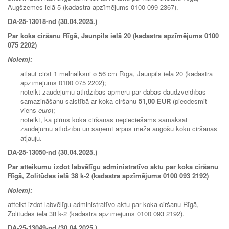
Augšzemes ielā 5 (kadastra apzīmējums 0100 099 2367).
DA-25-13018-nd (30.04.2025.)
Par koka ciršanu Rīgā, Jaunpils ielā 20 (kadastra apzīmējums 0100
075 2202)
Nolemj:
atļaut cirst 1 melnalksni ø 56 cm Rīgā, Jaunpils ielā 20 (kadastra
apzīmējums 0100 075 2202);
noteikt zaudējumu atlīdzības apmēru par dabas daudzveidības
samazināšanu saistībā ar koka ciršanu
51,00 EUR
(piecdesmit
viens
euro
);
noteikt, ka pirms koka ciršanas nepieciešams samaksāt
zaudējumu atlīdzību un saņemt ārpus meža augošu koku ciršanas
atļauju.
DA-25-13050-nd (30.04.2025.)
Par atteikumu izdot labvēlīgu administratīvo aktu par koka ciršanu
Rīgā, Zolitūdes ielā 38 k-2 (kadastra apzīmējums 0100 093 2192)
Nolemj:
atteikt izdot labvēlīgu administratīvo aktu par koka ciršanu Rīgā,
Zolitūdes ielā 38 k-2 (kadastra apzīmējums 0100 093 2192).
DA-25-13049-nd (30.04.2025.)