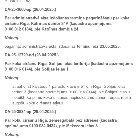
Prūšu ielas 52.
DA-25-3808-ap (28.04.2025.)
Par administratīvā akta izdošanas termiņa pagarināšanu par koka
ciršanu Rīgā, Katrīnas dambī 24A (kadastra apzīmējums
0100 012 0184), pie Katrīnas dambja 24
Nolemj:
pagarināt administratīvā akta izdošanas termiņu
līdz
23.05.2025.
DA-25-12729-nd (28.04.2025.)
Par koka ciršanu Rīgā, Sofijas ielas teritorijā (kadastra apzīmējums
0100 016 0144), pie Sofijas ielas 1
Nolemj:
atļaut cirst kalstošu 1 parasto kļavu ø 51 cm Rīgā, Sofijas ielas
teritorijā (kadastra apzīmējums 0100 016 0144), pie Sofijas ielas 1;
noteikt, ka pirms koka ciršanas nepieciešams saņemt ārpus meža
augošu koku ciršanas atļauju
DA-25-3834-ap (29.04.2025.)
Par koku ciršanu Rīgā, zemesgabalā bez adreses (kadastra
apzīmējums 0100 084 0434), pie Mežezera ielas 3
Nolemj: