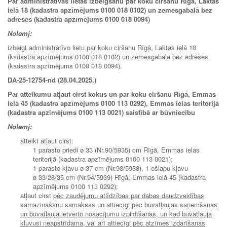
Par administratīvās lietas izbeigšanu par koku ciršanu Rīgā, Laktas
ielā 18 (kadastra apzīmējums 0100 018 0102) un zemesgabalā bez
adreses (kadastra apzīmējums 0100 018 0094)
Nolemj:
izbeigt administratīvo lietu par koku ciršanu Rīgā, Laktas ielā 18
(kadastra apzīmējums 0100 018 0102) un zemesgabalā bez adreses
(kadastra apzīmējums 0100 018 0094).
DA-25-12754-nd (28.04.2025.)
Par atteikumu atļaut cirst kokus un par koku ciršanu Rīgā, Emmas
ielā 45 (kadastra apzīmējums 0100 113 0292), Emmas ielas teritorijā
(kadastra apzīmējums 0100 113 0021) saistībā ar būvniecību
Nolemj:
atteikt atļaut cirst:
1 parasto priedi ø 33 (Nr.90/5935) cm Rīgā, Emmas ielas
teritorijā (kadastra apzīmējums 0100 113 0021);
1 parasto kļavu ø 37 cm (Nr.93/5938), 1 ošlapu kļavu
ø 33/28/35 cm (Nr.94/5939) Rīgā, Emmas ielā 45 (kadastra
apzīmējums 0100 113 0292);
atļaut cirst
pēc zaudējumu atlīdzības par dabas daudzveidības
samazināšanu samaksas un attiecīgi pēc būvatļaujas saņemšanas
un būvatļaujā ietverto nosacījumu izpildīšanas, un kad būvatļauja
kļuvusi neapstrīdama, vai arī attiecīgi pēc atzīmes izdarīšanas