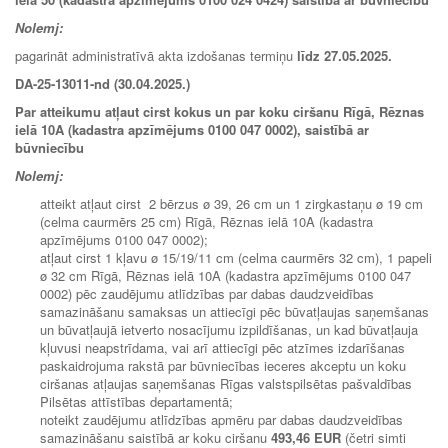
Nolemj:
pagarināt administratīvā akta izdošanas termiņu
līdz 27.05.2025.
DA-25-13011-nd (30.04.2025.)
Par atteikumu atļaut cirst kokus un par koku ciršanu Rīgā, Rēznas
ielā 10A (kadastra apzīmējums 0100 047 0002), saistībā ar
būvniecību
Nolemj:
atteikt atļaut cirst 2 bērzus ø 39, 26 cm un 1 zirgkastaņu ø 19 cm
(celma caurmērs 25 cm) Rīgā, Rēznas ielā 10A (kadastra
apzīmējums 0100 047 0002);
atļaut cirst 1 kļavu ø 15/19/11 cm (celma caurmērs 32 cm), 1 papeli
ø 32 cm Rīgā, Rēznas ielā 10A (kadastra apzīmējums 0100 047
0002) pēc zaudējumu atlīdzības par dabas daudzveidības
samazināšanu samaksas un attiecīgi pēc būvatļaujas saņemšanas
un būvatļaujā ietverto nosacījumu izpildīšanas, un kad būvatļauja
kļuvusi neapstrīdama, vai arī attiecīgi pēc atzīmes izdarīšanas
paskaidrojuma rakstā par būvniecības ieceres akceptu un koku
ciršanas atļaujas saņemšanas Rīgas valstspilsētas pašvaldības
Pilsētas attīstības departamentā;
noteikt zaudējumu atlīdzības apmēru par dabas daudzveidības
samazināšanu saistībā ar koku ciršanu
493,46 EUR
(četri simti