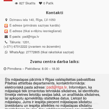
827 Skatīts
0 Patīk
Kontakti
Dzirnavu iela 140, Rīga, LV-1050
E-adrese (primārais saziņas kanāls)
E-adrese (tikai e-rēķinu iesniegšanai)
E-pasts:
pad@riga.lv
Tālrunis: 1201,
(+371) 67012222 (zvaniem no ārzemēm)
WhatsApp: 27772805 (tikai rakstiskai saziņai)
Zvanu centra darba laiks:
Pirmdiena – Piektdiena: 8.00 – 18.00
Departamenta darba laiks:
Šīs mājaslapas pārzinis ir Rīgas valstspilsētas pašvaldības
Pilsētas attīstības departaments, kontaktinformācija:
Pirmdiena, Ceturtdiena: 8.30 – 18.00
pad@riga.lv
elektroniskā pasta adrese:
. Informējam, ka
Otrdiena, Trešdiena: 8.30 – 17.00
mājaslapā tiek izmantotas tehniskās sīkdatnes, lai identificētu
Piektdiena: 8.30 – 15.00
tīmekļa vietnes lietotāju sesijas laikā, un analītiskās sīkdatnes,
lai apkopotu apmeklētāju statistikas datus. Lietojot šo
mājaslapu, Jums ir iespēja pieņemt mājaslapas sīkdatņu
Klātienes konsultācijas pieejamas tikai ar iepriekšēju pierakstu.
izveidošanu un iespēja atteikties no mājaslapas sīkdatņu