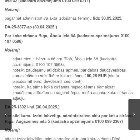
ielā 32 (kadastra apzīmējums 0100 059 0211)
Nolemj:
pagarināt administratīvā akta izdošanas termiņu
līdz 30.05.2025.
DA-25-3877-ap (30.04.2025.)
Par koka ciršanu Rīgā, Ābolu ielā 5A (kadastra apzīmējums 0100
107 0598)
Nolemj:
atļaut cirst 1 bērzu ø 66 cm Rīgā, Ābolu iela 5A (kadastra
apzīmējums 0100 107 0598);
noteikt zaudējumu atlīdzības apmēru par dabas daudzveidības
samazināšanu saistībā ar koka ciršanu
150,26 EUR
(simtu
piecdesmit
euro
, devdesmit seši centi);
noteikt, ka pirms koka ciršanas nepieciešams samaksāt
zaudējumu atlīdzību un saņemt ārpus meža augošu koku ciršanas
atļauju.
DA-25-13021-nd (30.04.2025.)
Par atteikumu izdot labvēlīgu administratīvo aktu par koku ciršanu
Rīgā, Augšzemes ielā 5 (kadastra apzīmējums 0100 099 2367)
Nolemj:
atteikt izdot labvēlīgu administratīvo aktu par koku ciršanu Rīgā,