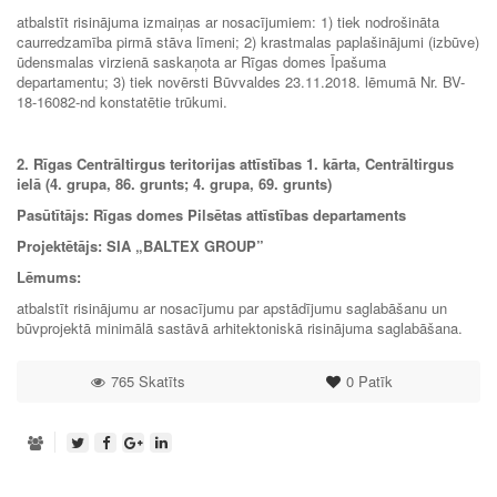
atbalstīt risinājuma izmaiņas ar nosacījumiem: 1) tiek nodrošināta
caurredzamība pirmā stāva līmeni; 2) krastmalas paplašinājumi (izbūve)
ūdensmalas virzienā saskaņota ar Rīgas domes Īpašuma
departamentu; 3) tiek novērsti Būvvaldes 23.11.2018. lēmumā Nr. BV-
18-16082-nd konstatētie trūkumi.
2. Rīgas Centrāltirgus teritorijas attīstības 1. kārta, Centrāltirgus
ielā (4. grupa, 86. grunts; 4. grupa, 69. grunts)
Pasūtītājs: Rīgas domes Pilsētas attīstības departaments
Projektētājs: SIA „BALTEX GROUP”
Lēmums:
atbalstīt risinājumu ar nosacījumu par apstādījumu saglabāšanu un
būvprojektā minimālā sastāvā arhitektoniskā risinājuma saglabāšana.
765 Skatīts
0
Patīk