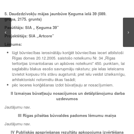
5. Daudzdzīvokļu mājas jaunbūve
Ķeguma ielā 39
(089.
grupa, 2175. grunts)
Pasūtītājs: SIA „
Ķeguma 39”
Projektētājs: SIA „
Artcore”
Lēmums:
lūgt būvniecības ierosinātāju koriģēt būvniecības ieceri atbilstoši
Rīgas domes 20.12.2005. saistošo noteikumu Nr. 34 „Rīgas
teritorijas izmantošanas un apbūves noteikumi” 450. punktam, lai
saglabātu blakus esošo savrupmāju raksturu; pie ielas ieteicams
izvietot korpusu trīs stāvu augstumā; pret ielu veidot izteiksmīgu,
arhitektoniski noformētu ēkas fasādi;
pēc ieceres koriģēšanas izdot būvatļauju ar nosacījumiem.
II Izmaiņas
būvatļauju nosacījumos un detālplānojumu darba
uzdevumos
Jautājumu nav.
III Rīgas pilsētas būvvaldes padomes lēmumu maiņa
Jautājumu nav.
IV Publiskās apspriešanas rezultātu apkopojuma izvērtēšana