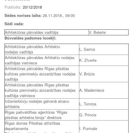
Publicēts:
20/12/2018
Sēdes norises laiks:
28.11.2018., 09:00
Sēdi vada:
Arhitektūras pārvaldes vadītāja
V. Belerte
Būvvaldes padomes locekļi:
Arhitektūras pārvaldes Arhitektu
L. Sarma
nodaļas vadītāja
Arhitektūras pārvaldes Arhitektu nodaļas
K. Zīverte
vadītājas vietniece
Arhitektūras pārvaldes Rīgas pilsētas
kultūras pieminekļu aizsardzības nodaļas
V. Brūzis
vadītājs
Arhitektūras pārvaldes Rīgas pilsētas
kultūras pieminekļu aizsardzības nodaļas
A. Maderniece
vadītāja vietniece
Inženierbūvju nodaļas galvenā ainavu
L. Tomiņa
arhitekte
Rīgas pašvaldības aģentūras “Rīgas
G. Princis
pilsētas arhitekta birojs” direktors
Rīgas domes Pilsētas attīstības
departamenta
I. Purmale