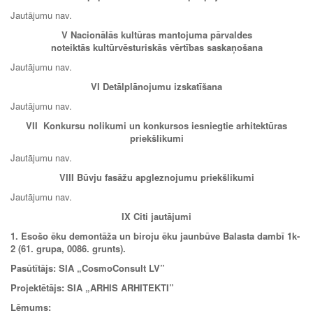
Jautājumu nav.
V Nacionālās kultūras mantojuma pārvaldes
noteiktās kultūrvēsturiskās vērtības saskaņošana
Jautājumu nav.
VI Detālplānojumu izskatīšana
Jautājumu nav.
VII
Konkursu nolikumi un konkursos iesniegtie arhitektūras
priekšlikumi
Jautājumu nav.
VIII
Būvju fasāžu apgleznojumu priekšlikumi
Jautājumu nav.
IX
Citi jautājumi
1. Esošo ēku demontāža un biroju ēku jaunbūve Balasta dambī 1k-
2 (61. grupa, 0086. grunts).
Pasūtītājs: SIA
„CosmoConsult LV
”
Projektētājs: SIA
„ARHIS ARHITEKTI
”
Lēmums: