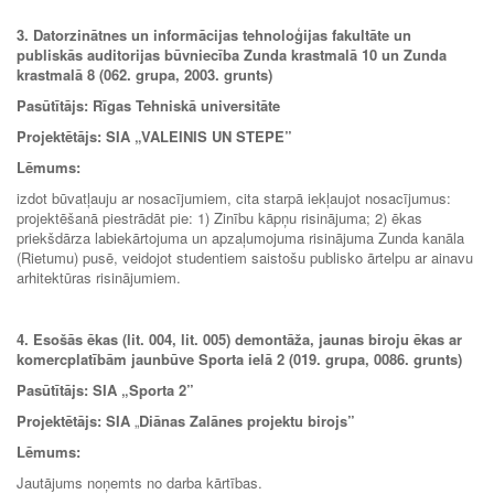
3. Datorzinātnes un informācijas tehnoloģijas fakultāte un
publiskās auditorijas būvniecība Zunda krastmalā 10 un Zunda
krastmalā 8 (062. grupa, 2003. grunts)
Pasūtītājs: Rīgas Tehniskā universitāte
Projektētājs:
SIA „VALEINIS UN STEPE”
Lēmums:
izdot būvatļauju ar nosacījumiem, cita starpā iekļaujot nosacījumus:
projektēšanā piestrādāt pie: 1) Zinību kāpņu risinājuma; 2) ēkas
priekšdārza labiekārtojuma un apzaļumojuma risinājuma Zunda kanāla
(Rietumu) pusē, veidojot studentiem saistošu publisko ārtelpu ar ainavu
arhitektūras risinājumiem.
4. Esošās ēkas (lit. 004, lit. 005) demontāža, jaunas biroju ēkas ar
komercplatībām jaunbūve Sporta ielā 2 (019. grupa, 0086. grunts)
Pasūtītājs: SIA
„
Sporta 2”
Projektētājs: SIA
„
Diānas Zalānes projektu birojs”
Lēmums:
Jautājums noņemts no darba kārtības.