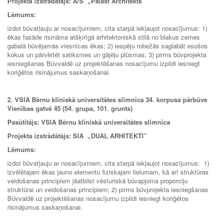
Projekta izstrādātājs: A/S
„
Palast Architekts”
Lēmums:
izdot būvatļauju ar nosacījumiem, cita starpā iekļaujot nosacījumus: 1)
ēkas fasāde risināma atšķirīgā arhitektoniskā stilā no blakus zemes
gabalā būvējamās viesnīcas ēkas; 2) iespēju robežās saglabāt esošos
kokus un pārvērtēt satiksmes un gājēju plūsmas; 3) pirms būvprojekta
iesniegšanas Būvvaldē uz projektēšanas nosacījumu izpildi iesniegt
koriģētos risinājumus saskaņošanai.
2. VSIA Bērnu klīniskā universitātes slimnīca 34. korpusa pārbūve
Vienības gatvē 45 (54. grupa, 101. grunts)
Pasūtītājs: VSIA Bērnu klīniskā universitātes slimnīca
Projekta izstrādātājs: SIA
„
DUAL ARHITEKTI”
Lēmums:
izdot būvatļauju ar nosacījumiem, cita starpā iekļaujot nosacījumus: 1)
izvēlētajam ēkas jauno elementu fiziskajam lielumam, kā arī struktūras
veidošanas principiem jāatbilst vēsturiskā būvapjoma proporciju
struktūrai un veidošanas principiem; 2) pirms būvprojekta iesniegšanas
Būvvaldē uz projektēšanas nosacījumu izpildi iesniegt koriģētos
risinājumus saskaņošanai.