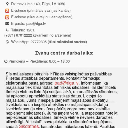
Dzirnavu iela 140, Rīga, LV-1050
E-adrese (primārais saziņas kanāls)
E-adrese (tikai e-rēķinu iesniegšanai)
E-pasts:
pad@riga.lv
Tālrunis: 1201,
(+371) 67012222 (zvaniem no ārzemēm)
WhatsApp: 27772805 (tikai rakstiskai saziņai)
Zvanu centra darba laiks:
Pirmdiena – Piektdiena: 8.00 – 18.00
Departamenta darba laiks:
Šīs mājaslapas pārzinis ir Rīgas valstspilsētas pašvaldības
Pilsētas attīstības departaments, kontaktinformācija:
Pirmdiena, Ceturtdiena: 8.30 – 18.00
pad@riga.lv
elektroniskā pasta adrese:
. Informējam, ka
Otrdiena, Trešdiena: 8.30 – 17.00
mājaslapā tiek izmantotas tehniskās sīkdatnes, lai identificētu
Piektdiena: 8.30 – 15.00
tīmekļa vietnes lietotāju sesijas laikā, un analītiskās sīkdatnes,
lai apkopotu apmeklētāju statistikas datus. Lietojot šo
mājaslapu, Jums ir iespēja pieņemt mājaslapas sīkdatņu
Klātienes konsultācijas pieejamas tikai ar iepriekšēju pierakstu.
izveidošanu un iespēja atteikties no mājaslapas sīkdatņu
izveidošanas (ja vien Jūsu pārlūkprogramma nav iestatīta
nepieņemt sīkdatnes). Jums jāņem vērā, ja atspējosiet noteikti
nepieciešamās sīkdatnes, tīmekļa vietne nevarēs darboties
pilnvērtīgi. Attiestatīt savu piekrišanu sīkdatnēm iespējams
Sākums
Jaunumi
Biežāk uzdotie jautājumi
Lapas karte
Sīkdatnes
sadaļā
, kas atrodas mājaslapas kājenē. Papildus