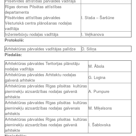
Pilsētvides attīstības pārvaldes vadītāja
Rīgas domes Pilsētas attīstības
departamenta
Pilsētvides attīstības pārvaldes
I. Staša – Šaršūne
Vēsturiskā centra plānošanas nodaļas
vadītāja
Inženierbūvju nodaļas vadītāja
I. Veļikanova
Protokolē:
Arhitektūras pārvaldes vadītājas palīdze
D. Siliņa
Piedalās:
Arhitektūras pārvaldes Teritorijas plānotāju
M. Ābola
nodaļas vadītāja
Arhitektūras pārvaldes Arhitektu nodaļas
G. Logina
galvenā arhitekte
Arhitektūras pārvaldes Rīgas pilsētas kultūras
pieminekļu aizsardzības nodaļas galvenā
A. Pumpure
arhitekte
Arhitektūras pārvaldes Rīgas pilsētas kultūras
pieminekļu aizsardzības nodaļas galvenais
M. Miķelsons
arhitekts
Arhitektūras pārvaldes Rīgas pilsētas kultūras
pieminekļu aizsardzības nodaļas galvenā
I. Šablovska
arhitekte
Nepiedalās: