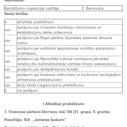
Apstādījumu inspekcijas vadītāja
I. Bernovska
Darba kārtība:
4
attīstības priekšlikumi;
jautājumu par izmaiņām būvatļauju nosacījumos un
nav
detālplānojumu darba uzdevumos;
jautājumu par Rīgas pilsētas būvvaldes padomes lēmuma
nav
maiņu;
jautājumu par publiskās apspriešanas rezultātu apkopojumu
nav
izvērtēšanu;
jautājumu par Nacionālās kultūras mantojuma pārvaldes
nav
noteikto ēku kultūrvēsturiskās vērtības līmeņu saskaņošanu;
nav
jautājumu par detālplānojuma izstrādi;
jautājumu par konkursa nolikumiem un konkursos iesniegtajiem
nav
arhitektūras priekšlikumiem;
nav
būvju fasāžu apgleznojumu priekšlikumu;
2
citi jautājumi.
I Attīstības priekšlikumi
1. Viesnīcas pārbūve Dzirnavu ielā 106 (31. grupa, 9. grunts)
Pasūtītājs: SIA
„
Jumāras Īpašumi”