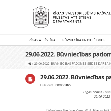
RĪGAS ATTĪSTĪBA
BŪVNIECĪBA UN PILSĒTVIDE
29.06.2022. Būvniecības pado
/
29.06.2022. BŪVNIECĪBAS PADOMES SĒDES DARBA 
29.06.2022. Būvniecības 
Publicēts:
30/06/2022
Rīgas domes Pilsē
29.06.2022.
Dzīvojamo ēku jaunbūves Rīgā, Pļavas ielā 1