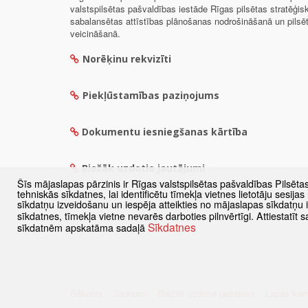
valstspilsētas pašvaldības iestāde Rīgas pilsētas stratēģis
sabalansētas attīstības plānošanas nodrošināšanā un pils
veicināšanā.
Norēķinu rekvizīti
Piekļūstamības paziņojums
Dokumentu iesniegšanas kārtība
Biežāk uzdotie jautājumi
Šīs mājaslapas pārzinis ir Rīgas valstspilsētas pašvaldības Pilsēta
tehniskās sīkdatnes, lai identificētu tīmekļa vietnes lietotāju sesij
sīkdatņu izveidošanu un iespēja atteikties no mājaslapas sīkdatņu
sīkdatnes, tīmekļa vietne nevarēs darboties pilnvērtīgi. Attiestatī
Sīkdatnes
sīkdatnēm apskatāma sadaļā
Sākums
Jaunumi
Biežāk uzdotie jautājumi
Lapas kart