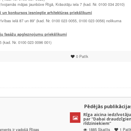
īvojamās mājas jaunbūve Rīgā, Krāsotāju iela 7 (kad. Nr. 0100 034 2010)
 un konkursos iesniegtie arhitektūras priekšlikumi
īvības ielā 87 un 89” (kad. Nr. 0100 023 0055, 0100 023 0056) nolikuma
vju fasāžu apgleznojumu priekšlikumi
5 (kad. Nr. 0100 023 0096 001)
0
Patīk
Pēdējās publikācija
Rīga aicina iedzīvotāju
par “Dabai draudzīgie
rīdziniekiem”
taments ir vadošā Rīgas
1885 Skatīts
1 Patī