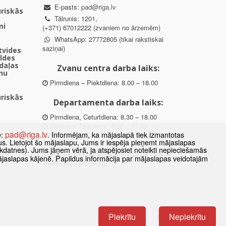
E-pasts:
pad@riga.lv
uriskās
Tālrunis: 1201,
mi
(+371) 67012222 (zvaniem no ārzemēm)
WhatsApp: 27772805 (tikai rakstiskai
saziņai)
ētvides
aldes
daļas
Zvanu centra darba laiks:
nu
Pirmdiena – Piektdiena: 8.00 – 18.00
uriskās
Departamenta darba laiks:
Pirmdiena, Ceturtdiena: 8.30 – 18.00
Otrdiena, Trešdiena: 8.30 – 17.00
pad@riga.lv
e:
. Informējam, ka mājaslapā tiek izmantotas
Piektdiena: 8.30 – 15.00
datus. Lietojot šo mājaslapu, Jums ir iespēja pieņemt mājaslapas
kdatnes). Jums jāņem vērā, ja atspējosiet noteikti nepieciešamās
des
Klātienes konsultācijas pieejamas tikai ar
ājaslapas kājenē. Papildus informācija par mājaslapas veidotajām
ībā
iepriekšēju pierakstu.
Piekrītu
Nepiekrītu