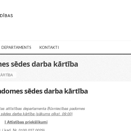
DEPARTAMENTS
KONTAKTI
mes sēdes darba kārtība
KĀRTĪBA
padomes sēdes darba kārtība
tas attīstības departamenta Būvniecības padomes
 sēdes darba kārtība (sākums plkst. 09:00)
I Attīstības priekšlikumi
 ( kad. Nr. 0100 037 0029)