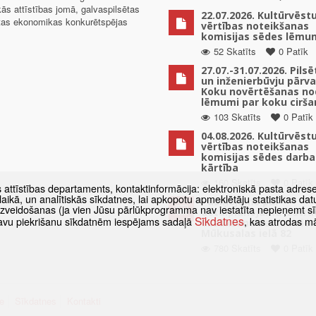
kās attīstības jomā, galvaspilsētas
22.07.2026. Kultūrvēst
ētas ekonomikas konkurētspējas
vērtības noteikšanas
komisijas sēdes lēmu
52 Skatīts
0 Patīk
27.07.-31.07.2026. Pils
un inženierbūvju pārv
Koku novērtēšanas no
lēmumi par koku cirša
103 Skatīts
0 Patīk
04.08.2026. Kultūrvēst
vērtības noteikšanas
komisijas sēdes darba
kārtība
160 Skatīts
0 Patīk
s attīstības departaments, kontaktinformācija: elektroniskā pasta adres
as laikā, un analītiskās sīkdatnes, lai apkopotu apmeklētāju statistikas 
Paziņojums par
 izveidošanas (ja vien Jūsu pārlūkprogramma nav iestatīta nepieņemt sī
detālplānojuma izstrā
Sīkdatnes
t savu piekrišanu sīkdatnēm iespējams sadaļā
, kas atrodas m
uzsākšanu zemes vien
Mūkusalas ielā 82
780 Skatīts
0 Patīk
e
Sīkdatnes
Kontakti