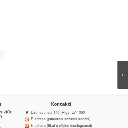
s
Kontakti
s kļūt
Dzirnavu iela 140, Rīga, LV-1050
m
E-adrese (primārais saziņas kanāls)
E-adrese (tikai e-rēķinu iesniegšanai)
k