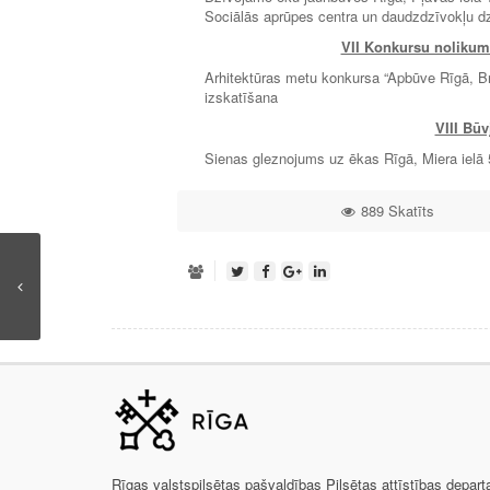
Sociālās aprūpes centra un daudzdzīvokļu dz
VII Konkursu nolikumi
Arhitektūras metu konkursa “Apbūve Rīgā, Br
izskatīšana
VIII Bū
Sienas gleznojums uz ēkas Rīgā, Miera ielā 
889 Skatīts
Rīgas valstspilsētas pašvaldības Pilsētas attīstības depar