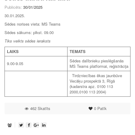
Publicēts:
30/01/2025
30.01.2025.
Sēdes norises vieta: MS Teams
Sēdes sākums: plkst. 09.00
Tiks veikts sēdes ieraksts
LAIKS
TEMATS
Sēdes dalībnieku pieslēgšanās
9.00-9.05
MS Teams platformai, reģistrācija
Tirdzniecības ēkas jaunbūve
Vecāķu prospektā 3, Rīgā
(kadarstra apz. 0100 113
2000,0100 113 2004)
462 Skatīts
0
Patīk