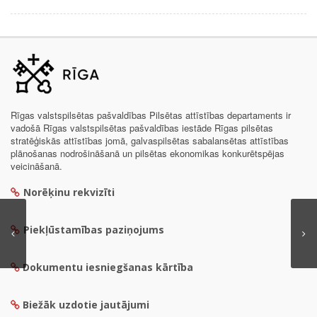
Rīgas valstspilsētas pašvaldības Pilsētas attīstības departaments ir
vadošā Rīgas valstspilsētas pašvaldības iestāde Rīgas pilsētas
stratēģiskās attīstības jomā, galvaspilsētas sabalansētas attīstības
plānošanas nodrošināšanā un pilsētas ekonomikas konkurētspējas
veicināšanā.
Norēķinu rekvizīti
Piekļūstamības paziņojums
Dokumentu iesniegšanas kārtība
Biežāk uzdotie jautājumi