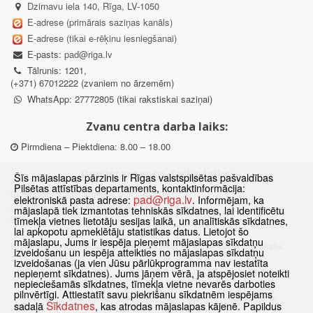
Dzirnavu iela 140, Rīga, LV-1050
E-adrese (primārais saziņas kanāls)
E-adrese (tikai e-rēķinu iesniegšanai)
E-pasts:
pad@riga.lv
Tālrunis: 1201,
(+371) 67012222 (zvaniem no ārzemēm)
WhatsApp: 27772805 (tikai rakstiskai saziņai)
Zvanu centra darba laiks:
Pirmdiena – Piektdiena: 8.00 – 18.00
Departamenta darba laiks:
Šīs mājaslapas pārzinis ir Rīgas valstspilsētas pašvaldības
Pilsētas attīstības departaments, kontaktinformācija:
Pirmdiena, Ceturtdiena: 8.30 – 18.00
pad@riga.lv
elektroniskā pasta adrese:
. Informējam, ka
Otrdiena, Trešdiena: 8.30 – 17.00
mājaslapā tiek izmantotas tehniskās sīkdatnes, lai identificētu
Piektdiena: 8.30 – 15.00
tīmekļa vietnes lietotāju sesijas laikā, un analītiskās sīkdatnes,
lai apkopotu apmeklētāju statistikas datus. Lietojot šo
mājaslapu, Jums ir iespēja pieņemt mājaslapas sīkdatņu
Klātienes konsultācijas pieejamas tikai ar iepriekšēju pierakstu.
izveidošanu un iespēja atteikties no mājaslapas sīkdatņu
izveidošanas (ja vien Jūsu pārlūkprogramma nav iestatīta
nepieņemt sīkdatnes). Jums jāņem vērā, ja atspējosiet noteikti
nepieciešamās sīkdatnes, tīmekļa vietne nevarēs darboties
pilnvērtīgi. Attiestatīt savu piekrišanu sīkdatnēm iespējams
Sākums
Jaunumi
Biežāk uzdotie jautājumi
Lapas karte
Sīkdatnes
sadaļā
, kas atrodas mājaslapas kājenē. Papildus
Sīkdatnes
Kontakti