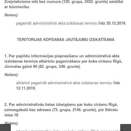
Zvejniekciema ielā bez numura (120. grupa, 2433. grunts) saistībā
ar būvniecību
Nolemj:
pagarināt administratīvā akta izdošanas termiņu
līdz 20.12.2019.
TERITORIJAS KOPŠANAS JAUTĀJUMU IZSKATĪŠANA
1. Par papildu informācijas pieprasīšanu un administratīvā akta
izdošanas termiņa atkārtotu pagarināšanu par koka ciršanu Rīgā,
Jūrmalas gatvē 90 (82. grupa, 248. grunts)
Nolemj:
atkārtoti pagarināt administratīvā akta izdošanas termiņu
līdz
12.11.2019.
2. Par administratīvās lietas izbeigšanu par koku ciršanu Rīgā,
zemesgabalā bez adreses (73. grupa, 2146. grunts), pie Stērstu
ielas 18
Nolemj: