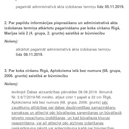
pagarināt administratīvā akta izdošanas termiņu
līdz 05
.11.2019.
2. Par papildu informācijas pieprasīšanu un administratīvā akta
izdošanas termiņa atkārtotu pagarināšanu par koka ciršanu Rīgā,
Marijas ielā 2 (4. grupa, 2. grunts) saistībā ar būvniecību
Nolemj:
atkārtoti pagarināt administratīvā akta izdošanas termiņu
līdz
08.11.2019.
3. Par koka ciršanu Rīgā, Aplokciema ielā bez numura (68. grupa,
2006. grunts) saistībā ar būvniecību
Nolemj:
ievērojot Dabas aizsardzības pārvaldes 08.08.2019. lēmumā
Nr. 3.6/7/2019-N5 minēto, atļaut cirst 1 papeli ø 33 cm Rīgā,
Aplokciema ielā bez numura (68. grupa, 2006. grunts)
pēc
zaudējumu atlīdzības par dabas daudzveidības samazināšanu
samaksas un attiecīgi pēc būvatļaujas saņemšanas un būvatļaujā
ietverto nosacījumu izpildīšanas, un kad būvatļauja kļuvusi
neapstrīdama, vai arī attiecīgi pēc atzīmes izdarīšanas
paskaidrojuma rakstā vai apliecinājuma kartē par būvniecības