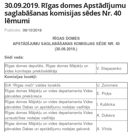
30.09.2019. Rīgas domes Apstādījumu
saglabāšanas komisijas sēdes Nr. 40
lēmumi
Publicēts:
09/10/2019
RĪGAS DOMES
APSTĀDĪJUMU SAGLABĀŠANAS KOMISIJAS SĒDE NR. 40
(30.09.2019.)
Sēdi vada:
Rīgas domes deputāts, Rīgas domes Mājokļu un
V. Stepaņenko
vides komitejas priekšsēdētājs
Komisijas locekļi:
SIA “Rīgas meži” valdes loceklis
U. Zommers
Rīgas domes Mājokļu un vides departamenta Vides
E. Piņķe
pārvaldes priekšniece
Rīgas domes Mājokļu un vides departamenta Vides
I. Kublicka
pārvaldes Dabas un apstādījumu nodaļas vadītāja
Rīgas domes Mājokļu un vides departamenta Vides
A. Dubava
uzraudzības nodaļas vadītāja
Rīgas domes Mājokļu un vides departamenta Vides
pārvaldes Dabas un apstādījumu nodaļas galvenā
A. Vītola