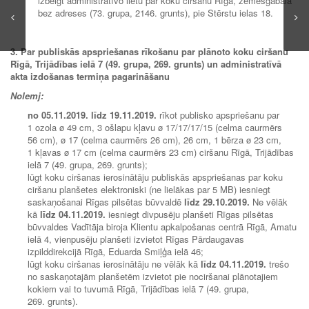
izbeigt administratīvo lietu par koku ciršanu Rīgā, zemesgabalā
bez adreses (73. grupa, 2146. grunts), pie Stērstu ielas 18.
3. Par publiskās apspriešanas rīkošanu par plānoto koku ciršanu
Rīgā, Trijādības ielā 7 (49. grupa, 269. grunts) un administratīvā
akta izdošanas termiņa pagarināšanu
Nolemj:
no 05
.11.2019.
līdz 19
.11.2019.
rīkot publisko apspriešanu par
1 ozola ø 49 cm, 3 ošlapu kļavu ø 17/17/17/15 (celma caurmērs
56 cm), ø 17 (celma caurmērs 26 cm), 26 cm, 1 bērza ø 23 cm,
1 kļavas ø 17 cm (celma caurmērs 23 cm) ciršanu Rīgā, Trijādības
ielā 7 (49. grupa, 269. grunts);
lūgt koku ciršanas ierosinātāju publiskās apspriešanas par koku
ciršanu planšetes elektroniski (ne lielākas par 5 MB) iesniegt
saskaņošanai Rīgas pilsētas būvvaldē
līdz 29
.10.2019.
Ne vēlāk
kā
līdz 04
.11.2019.
iesniegt divpusēju planšeti Rīgas pilsētas
būvvaldes Vadītāja biroja Klientu apkalpošanas centrā Rīgā, Amatu
ielā 4, vienpusēju planšeti izvietot Rīgas Pārdaugavas
izpilddirekcijā Rīgā, Eduarda Smiļģa ielā 46;
lūgt koku ciršanas ierosinātāju ne vēlāk kā
līdz 04
.11.2019.
trešo
no saskaņotajām planšetēm izvietot pie nociršanai plānotajiem
kokiem vai to tuvumā Rīgā, Trijādības ielā 7 (49. grupa,
269. grunts).