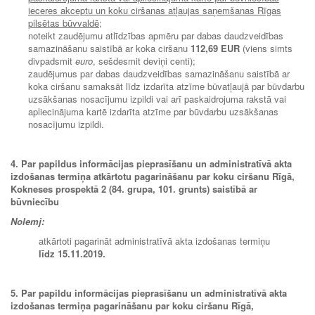
ieceres akceptu un koku ciršanas atļaujas saņemšanas Rīgas
pilsētas būvvaldē
;
noteikt zaudējumu atlīdzības apmēru par dabas daudzveidības
samazināšanu saistībā ar koka ciršanu
112,69 EUR
(viens simts
divpadsmit
euro
, sešdesmit deviņi centi);
zaudējumus par dabas daudzveidības samazināšanu saistībā ar
koka ciršanu samaksāt līdz izdarīta atzīme būvatļaujā par būvdarbu
uzsākšanas nosacījumu izpildi vai arī paskaidrojuma rakstā vai
apliecinājuma kartē izdarīta atzīme par būvdarbu uzsākšanas
nosacījumu izpildi.
4. Par papildus informācijas pieprasīšanu un administratīvā akta
izdošanas termiņa atkārtotu pagarināšanu par koku ciršanu Rīgā,
Kokneses prospektā 2 (84. grupa, 101. grunts) saistībā ar
būvniecību
Nolemj:
atkārtoti pagarināt administratīvā akta izdošanas termiņu
līdz 15.11.2019.
5. Par papildu informācijas pieprasīšanu un administratīvā akta
izdošanas termiņa pagarināšanu par koku ciršanu Rīgā,