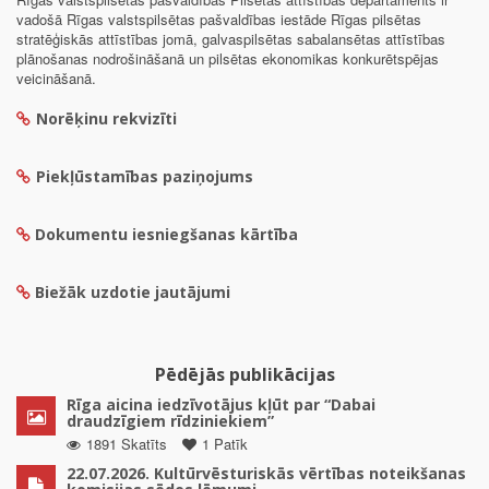
vadošā Rīgas valstspilsētas pašvaldības iestāde Rīgas pilsētas
stratēģiskās attīstības jomā, galvaspilsētas sabalansētas attīstības
plānošanas nodrošināšanā un pilsētas ekonomikas konkurētspējas
veicināšanā.
Norēķinu rekvizīti
Piekļūstamības paziņojums
Dokumentu iesniegšanas kārtība
Biežāk uzdotie jautājumi
Pēdējās publikācijas
Rīga aicina iedzīvotājus kļūt par “Dabai
draudzīgiem rīdziniekiem”
1891 Skatīts
1 Patīk
22.07.2026. Kultūrvēsturiskās vērtības noteikšanas