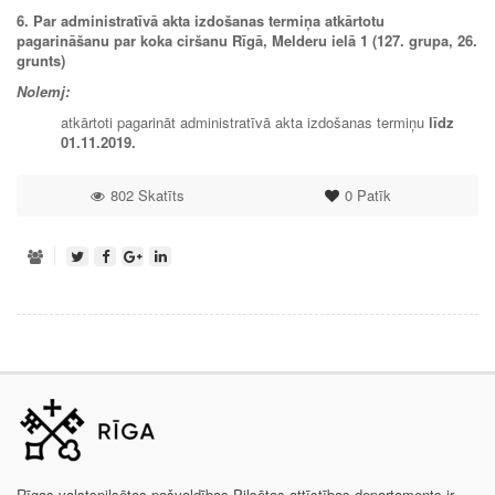
6. Par administratīvā akta izdošanas termiņa atkārtotu
pagarināšanu par koka ciršanu Rīgā, Melderu ielā 1 (127. grupa, 26.
grunts)
Nolemj:
atkārtoti pagarināt administratīvā akta izdošanas termiņu
līdz
01.11.2019.
802 Skatīts
0
Patīk
Rīgas valstspilsētas pašvaldības Pilsētas attīstības departaments ir