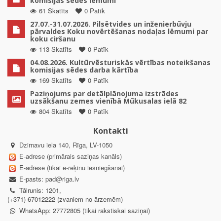
komisijas sēdes lēmumi
61 Skatīts
0 Patīk
27.07.-31.07.2026. Pilsētvides un inženierbūvju
pārvaldes Koku novērtēšanas nodaļas lēmumi par
koku ciršanu
113 Skatīts
0 Patīk
04.08.2026. Kultūrvēsturiskās vērtības noteikšanas
komisijas sēdes darba kārtība
169 Skatīts
0 Patīk
Paziņojums par detālplānojuma izstrādes
uzsākšanu zemes vienībā Mūkusalas ielā 82
804 Skatīts
0 Patīk
Kontakti
Dzirnavu iela 140, Rīga, LV-1050
E-adrese (primārais saziņas kanāls)
E-adrese (tikai e-rēķinu iesniegšanai)
E-pasts:
pad@riga.lv
Tālrunis: 1201,
(+371) 67012222 (zvaniem no ārzemēm)
WhatsApp: 27772805 (tikai rakstiskai saziņai)