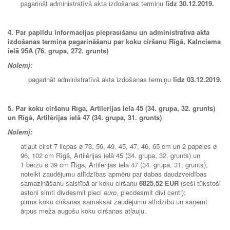
pagarināt administratīvā akta izdošanas termiņu
līdz 30
.12.2019.
4. Par papildu informācijas pieprasīšanu un administratīvā akta
izdošanas termiņa pagarināšanu par koku ciršanu Rīgā, Kalnciema
ielā 95A (76. grupa, 272. grunts)
Nolemj:
pagarināt administratīvā akta izdošanas termiņu
līdz 03.12.2019.
5. Par koku ciršanu Rīgā, Artilērijas ielā 45 (34. grupa, 32. grunts)
un Rīgā, Artilērijas ielā 47 (34. grupa, 31. grunts)
Nolemj:
atļaut cirst 7 liepas ø 73, 56, 49, 45, 47, 46, 65 cm un 2 papeles ø
96, 102 cm Rīgā, Artilērijas ielā 45 (34. grupa, 32. grunts) un
1 bērzu ø 39 cm Rīgā, Artilērijas ielā 47 (34. grupa, 31. grunts);
noteikt zaudējumu atlīdzības apmēru par dabas daudzveidības
samazināšanu saistībā ar koku ciršanu
6825,52 EUR
(seši tūkstoši
astoņi simti divdesmit pieci
euro
, piecdesmit divi centi);
pirms koku ciršanas samaksāt zaudējumu atlīdzību un saņemt
ārpus meža augošu koku ciršanas atļauju.