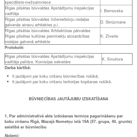
speciāliste-mežsaimniece
Rīgas pilsētas būvvaldes Apstādījumu inspekcijas
I. Bernovska
vadītāja
Rīgas pilsētas būvvaldes Inženierbūvju nodaļas
D. Skrūzmane
galvenās ainavu arhitektes p.i.
Rīgas pilsētas būvvaldes Arhitektūras pārvaldes
Rīgas pilsētas kultūras pieminekļu aizsardzības
K. Zīverte
nodaļas galvenā arhitekte
Protokolē:
Rīgas pilsētas būvvaldes Apstādījumu inspekcijas
K. Smutova
vadītāja palīdze, Komisijas sekretāre
Darba kārtībā:
5 jautājumi par koku ciršanu būvniecības nolūkā;
6 jautājumi par koku ciršanu teritorijas kopšanas nolūkā.
BŪVNIECĪBAS JAUTĀJUMU IZSKATĪŠANA
1. Par administratīvā akta izdošanas termiņa pagarināšanu par
koku ciršanu Rīgā, Mazajā Nometņu ielā 19A (57. grupa, 40. grunts)
saistībā ar būvniecību
Nolemj: