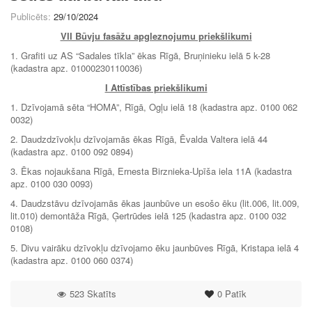
Publicēts:
29/10/2024
VII Būvju fasāžu apgleznojumu priekšlikumi
1. Grafiti uz AS “Sadales tīkla” ēkas Rīgā, Bruņinieku ielā 5 k-28
(kadastra apz. 01000230110036)
I Attīstības priekšlikumi
1. Dzīvojamā sēta “HOMA”, Rīgā, Ogļu ielā 18 (kadastra apz. 0100 062
0032)
2. Daudzdzīvokļu dzīvojamās ēkas Rīgā, Ēvalda Valtera ielā 44
(kadastra apz. 0100 092 0894)
3. Ēkas nojaukšana Rīgā, Ernesta Birznieka-Upīša iela 11A (kadastra
apz. 0100 030 0093)
4. Daudzstāvu dzīvojamās ēkas jaunbūve un esošo ēku (lit.006, lit.009,
lit.010) demontāža Rīgā, Ģertrūdes ielā 125 (kadastra apz. 0100 032
0108)
5. Divu vairāku dzīvokļu dzīvojamo ēku jaunbūves Rīgā, Kristapa ielā 4
(kadastra apz. 0100 060 0374)
523 Skatīts
0
Patīk