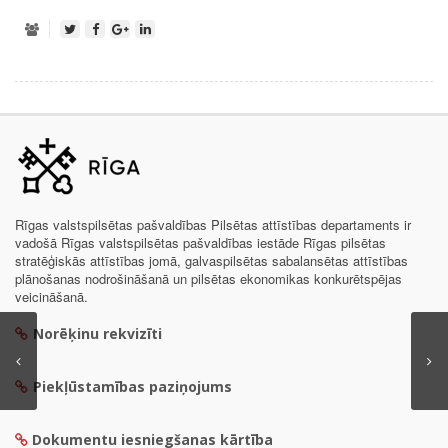
Rīgas valstspilsētas pašvaldības Pilsētas attīstības departaments ir
vadošā Rīgas valstspilsētas pašvaldības iestāde Rīgas pilsētas
stratēģiskās attīstības jomā, galvaspilsētas sabalansētas attīstības
plānošanas nodrošināšanā un pilsētas ekonomikas konkurētspējas
veicināšanā.
Norēķinu rekvizīti
Piekļūstamības paziņojums
Dokumentu iesniegšanas kārtība