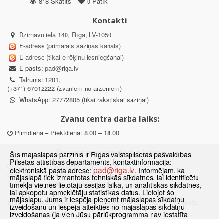
818 Skatīts
0 Patīk
Kontakti
Dzirnavu iela 140, Rīga, LV-1050
E-adrese (primārais saziņas kanāls)
E-adrese (tikai e-rēķinu iesniegšanai)
E-pasts:
pad@riga.lv
Tālrunis: 1201,
(+371) 67012222 (zvaniem no ārzemēm)
WhatsApp: 27772805 (tikai rakstiskai saziņai)
Zvanu centra darba laiks:
Pirmdiena – Piektdiena: 8.00 – 18.00
Departamenta darba laiks:
Šīs mājaslapas pārzinis ir Rīgas valstspilsētas pašvaldības
Pilsētas attīstības departaments, kontaktinformācija:
Pirmdiena, Ceturtdiena: 8.30 – 18.00
pad@riga.lv
elektroniskā pasta adrese:
. Informējam, ka
Otrdiena, Trešdiena: 8.30 – 17.00
mājaslapā tiek izmantotas tehniskās sīkdatnes, lai identificētu
Piektdiena: 8.30 – 15.00
tīmekļa vietnes lietotāju sesijas laikā, un analītiskās sīkdatnes,
lai apkopotu apmeklētāju statistikas datus. Lietojot šo
mājaslapu, Jums ir iespēja pieņemt mājaslapas sīkdatņu
Klātienes konsultācijas pieejamas tikai ar iepriekšēju pierakstu.
izveidošanu un iespēja atteikties no mājaslapas sīkdatņu
izveidošanas (ja vien Jūsu pārlūkprogramma nav iestatīta