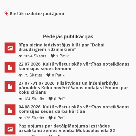
Biežāk uzdotie jautājumi
Pēdējās publikācijas
Rīga aicina iedzīvotājus kļūt par “Dabai
draudzīgiem rīdziniekiem”
1894 Skatīts
1 Patīk
22.07.2026. Kultūrvēsturiskās vērtības noteikšanas
komisijas sēdes lēmumi
73 Skatīts
0 Patīk
27.07.-31.07.2026. Pilsētvides un inženierbūvju
pārvaldes Koku novērtēšanas nodaļas lēmumi par
koku ciršanu
124 Skatīts
0 Patīk
04.08.2026. Kultūrvēsturiskās vērtības noteikšanas
komisijas sēdes darba kārtība
175 Skatīts
0 Patīk
Paziņojums par detālplānojuma izstrādes
uzsākšanu zemes vienībā Mūkusalas ielā 82