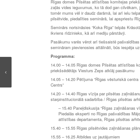
Rīgas domes Pilsētas attīstības komitejas priek
zaļās vides ieguvumus, ko tā dod gan cilvēkam, jo
tomēr mums vēl ir daudz darāmā, lai arī ielu telp
pilsētvide, piedalīties seminārā, lai apspriestu Rīg
Seminārs norisināsies “Koka Rīga” telpās Krāsotāju
ikviens rīdzinieks, kā arī mediju pārstāvji.
Pasākumu varēs vērot arī tiešsaistē pašvaldības
semināram pievienosies attālināti, būs iespēja u
Programma:
14.00 – 14.05 Rīgas domes Pilsētas attīstības k
priekšsēdētājs Viesturs Zeps atklāj pasākumu
14.05 – 14.20 Pētījuma “Rīgas vēsturiskā centra u
Centrs”
14.20 – 14.40 Rīgas vīzija par pilsētas zaļināšanu
starpinstitucionālā sadarbība / Rīgas pilsētas arh
– 15.40 Paneļdiskusija “Rīgas zaļināšanas vī
Piedalās eksperti no Rīgas pašvaldības Mājo
attīstības departamenta, Rīgas pilsētas arhi
15.40 – 15.55 Rīgas pilsētvides zaļināšanas plā
15.55 – 16.25 Atbildes uz jautājumiem