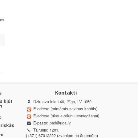
bas
s
Kontakti
s kļūt
Dzirnavu iela 140, Rīga, LV-1050
m
E-adrese (primārais saziņas kanāls)
E-adrese (tikai e-rēķinu iesniegšanai)
k
E-pasts:
pad@riga.lv
uriskās
Tālrunis: 1201,
mi
(+371) 67012222 (zvaniem no ārzemēm)