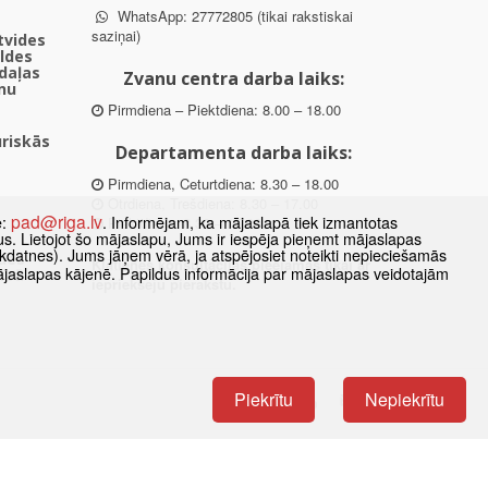
WhatsApp: 27772805 (tikai rakstiskai
saziņai)
ētvides
aldes
daļas
Zvanu centra darba laiks:
nu
Pirmdiena – Piektdiena: 8.00 – 18.00
uriskās
Departamenta darba laiks:
Pirmdiena, Ceturtdiena: 8.30 – 18.00
Otrdiena, Trešdiena: 8.30 – 17.00
pad@riga.lv
e:
. Informējam, ka mājaslapā tiek izmantotas
Piektdiena: 8.30 – 15.00
datus. Lietojot šo mājaslapu, Jums ir iespēja pieņemt mājaslapas
kdatnes). Jums jāņem vērā, ja atspējosiet noteikti nepieciešamās
des
Klātienes konsultācijas pieejamas tikai ar
ājaslapas kājenē. Papildus informācija par mājaslapas veidotajām
ībā
iepriekšēju pierakstu.
Piekrītu
Nepiekrītu