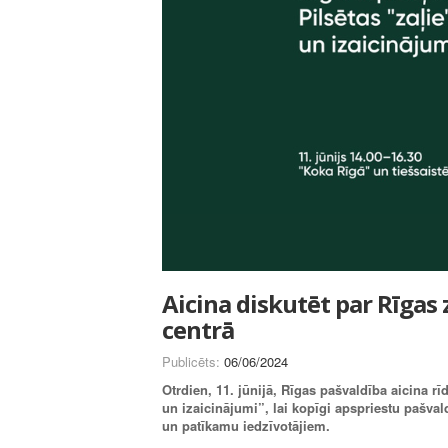
Aicina diskutēt par Rīgas 
centrā
Publicēts:
06/06/2024
Otrdien, 11. jūnijā, Rīgas pašvaldība aicina rī
un izaicinājumi”, lai kopīgi apspriestu pašvald
un patīkamu iedzīvotājiem.