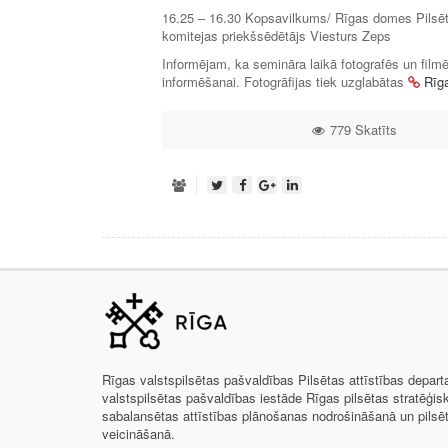
16.25 – 16.30 Kopsavilkums/ Rīgas domes Pilsēta
komitejas priekšsēdētājs Viesturs Zeps
Informējam, ka semināra laikā fotografēs un filmēs.
informēšanai. Fotogrāfijas tiek uzglabātas
Rīg
779 Skatīts
Rīgas valstspilsētas pašvaldības Pilsētas attīstības depar
valstspilsētas pašvaldības iestāde Rīgas pilsētas stratēģis
sabalansētas attīstības plānošanas nodrošināšanā un pils
veicināšanā.