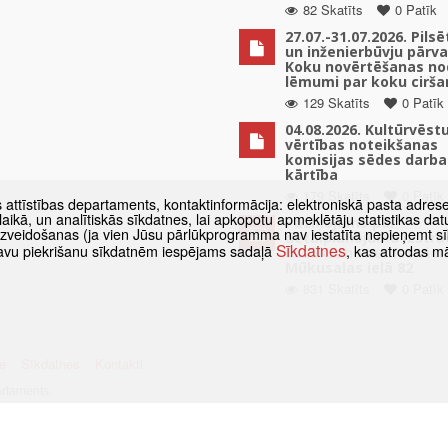
82 Skatīts
0 Patīk
27.07.-31.07.2026. Pils
un inženierbūvju pārv
Koku novērtēšanas no
lēmumi par koku cirša
129 Skatīts
0 Patīk
04.08.2026. Kultūrvēst
vērtības noteikšanas
komisijas sēdes darba
kārtība
179 Skatīts
0 Patīk
s attīstības departaments, kontaktinformācija: elektroniskā pasta adres
as laikā, un analītiskās sīkdatnes, lai apkopotu apmeklētāju statistikas 
Paziņojums par
 izveidošanas (ja vien Jūsu pārlūkprogramma nav iestatīta nepieņemt sī
detālplānojuma izstrā
Sīkdatnes
t savu piekrišanu sīkdatnēm iespējams sadaļā
, kas atrodas m
uzsākšanu zemes vien
Mūkusalas ielā 82
831 Skatīts
0 Patīk
e
Sīkdatnes
Kontakti
artaments.
umā atsauce obligāta.