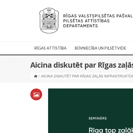
RĪGAS ATTĪSTĪBA
BŪVNIECĪBA UN PILSĒTVIDE
Aicina diskutēt par Rīgas zaļā
/
AICINA DISKUTĒT PAR RĪGAS ZAĻĀS INFRASTRUKTŪ