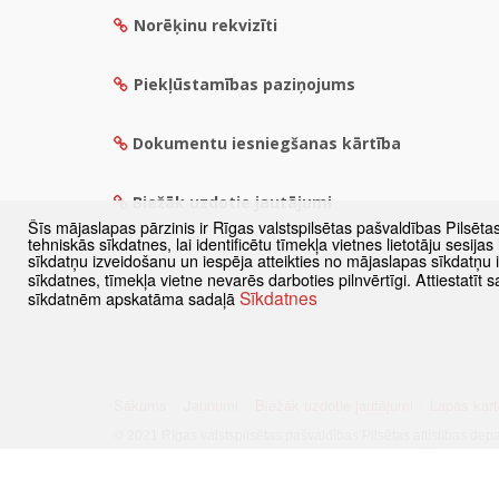
Norēķinu rekvizīti
Piekļūstamības paziņojums
Dokumentu iesniegšanas kārtība
Biežāk uzdotie jautājumi
Šīs mājaslapas pārzinis ir Rīgas valstspilsētas pašvaldības Pilsēta
tehniskās sīkdatnes, lai identificētu tīmekļa vietnes lietotāju sesij
sīkdatņu izveidošanu un iespēja atteikties no mājaslapas sīkdatņu
sīkdatnes, tīmekļa vietne nevarēs darboties pilnvērtīgi. Attiestatī
Sīkdatnes
sīkdatnēm apskatāma sadaļā
Sākums
Jaunumi
Biežāk uzdotie jautājumi
Lapas kart
© 2021 Rīgas valstspilsētas pašvaldības Pilsētas attīstības dep
Visas tiesības aizsargātas
·
Informācijas pārpublicēšanas gadīj
Pārslēgties uz www versiju