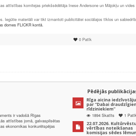
s attīstības komitejas priekšsēdētāja Inese Andersone un Mājokļu un vides
 Iegūtie materiāli var tikt izmantoti publicitātei sociālajos tīklos un sabiedrī
as domes FLICKR kontā.
0
Patīk
Pēdējās publikācija
Rīga aicina iedzīvotāju
par “Dabai draudzīgie
rīdziniekiem”
taments ir vadošā Rīgas
1894 Skatīts
1 Patī
kās attīstības jomā, galvaspilsētas
22.07.2026. Kultūrvēst
ētas ekonomikas konkurētspējas
vērtības noteikšanas
komisijas sēdes lēmu