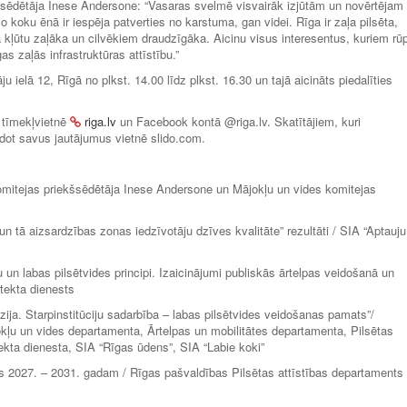
šsēdētāja Inese Andersone: “Vasaras svelmē visvairāk izjūtām un novērtējam
 koku ēnā ir iespēja patverties no karstuma, gan videi. Rīga ir zaļa pilsēta,
a kļūtu zaļāka un cilvēkiem draudzīgāka. Aicinu visus interesentus, kuriem rū
as zaļās infrastruktūras attīstību.”
 ielā 12, Rīgā no plkst. 14.00 līdz plkst. 16.30 un tajā aicināts piedalīties
 tīmekļvietnē
riga.lv
un Facebook kontā @riga.lv. Skatītājiem, kuri
zdot savus jautājumus vietnē slido.com.
omitejas priekšsēdētāja Inese Andersone un Mājokļu un vides komitejas
n tā aizsardzības zonas iedzīvotāju dzīves kvalitāte” rezultāti / SIA “Aptauju
 un labas pilsētvides principi. Izaicinājumi publiskās ārtelpas veidošanā un
itekta dienests
zija. Starpinstitūciju sadarbība – labas pilsētvides veidošanas pamats”/
kļu un vides departamenta, Ārtelpas un mobilitātes departamenta, Pilsētas
tekta dienesta, SIA “Rīgas ūdens”, SIA “Labie koki”
ns 2027. – 2031. gadam / Rīgas pašvaldības Pilsētas attīstības departaments