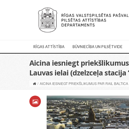
RĪGAS ATTĪSTĪBA
BŪVNIECĪBA UN PILSĒTVIDE
Aicina iesniegt priekšlikumus
Lauvas ielai (dzelzceļa stacij
/
AICINA IESNIEGT PRIEKŠLIKUMUS PAR RAIL BALTIC