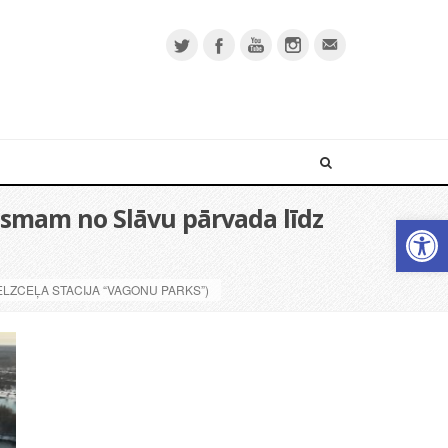
posmam no Slāvu pārvada līdz
Open 
ELZCEĻA STACIJA “VAGONU PARKS”)