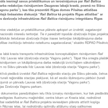
ināts iesniegt savus priekšlikumus un ierosinājumus par
Rail Baltica
 darba redakcijas risinājumiem Daugavas labajā krastā, posmā no Slāvu
Vagonu parks”), kas tika prezentēti Rīgas domes Pilsētas attīstības
ajā tiešsaistes diskusijā “
Rail Baltica
kā projekts Rīgas attīstībai” ar
s dzelzceļa infrastruktūras
Rail Baltica
risinājumu integrēšanu Rīgas
tos viedokļus un priekšlikumus plānots apkopot un izvērtēt, sagatavojot
ionālo interešu teritorijai. Tie ir paredzēti topošās dzelzceļa līnijas projekta
bliskās lietošanas dzelzceļa līnijas trases teritorijas lokālplānojuma darba
aldības institūciju tehnisko noteikumu sagatavošanai,”
skaidro RDPAD Pilsētvi
vas labā krasta transporta infrastruktūras konceptuālajiem risinājumiem
Rail
īdz Lauvas ielai (dzelzceļa stacija “Vagonu parks”). Tāpat tika sniegta plašā
isinājumiem un lokālplānojuma darba redakcijā izvirzītajiem sākotnējiem
no Slāvu pārvada līdz Lauvas ielai (dzelzceļa stacija “Vagonu parks”).
tīvā piedāvā izveidot
Rail Baltica
reģionālo staciju pie Slāvu pārvada, četrus
uneli reģionālās stacijas piekļuvei, kā arī esošo šķērsojumu pārbūvi (tuneli
nojumā un pārvadu Lauvas ielā (dzelzceļa stacija “Vagonu parks”).
vijas Dzelzceļa Vagonu parkam.
s dokumentos paredzētajiem ielu tīkla izmaiņu risinājumiem, kur tiek piedāvāt
eslēgsies Austrumu maģistrālei, centra lokam un Krasta ielai, nodrošinot
ībai sadarbībā ar
Rail Baltica
projekta ieviesējiem plānots attīstīt kopīgu
 Rēznas ielas, lai nodrošinātu optimālu attālumu starp satiksmes