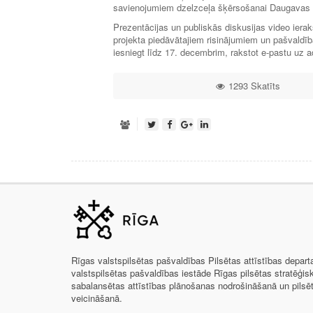
savienojumiem dzelzceļa šķērsošanai Daugavas 
Prezentācijas un publiskās diskusijas video iera
projekta piedāvātajiem risinājumiem un pašvaldīb
iesniegt līdz 17. decembrim, rakstot e-pastu uz a
1293 Skatīts
Rīgas valstspilsētas pašvaldības Pilsētas attīstības depar
valstspilsētas pašvaldības iestāde Rīgas pilsētas stratēģis
sabalansētas attīstības plānošanas nodrošināšanā un pils
veicināšanā.