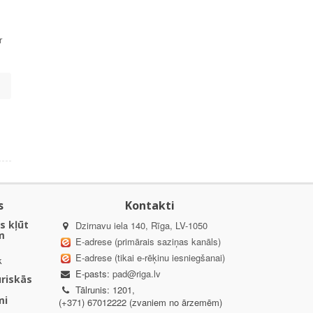
r
s
Kontakti
s kļūt
Dzirnavu iela 140, Rīga, LV-1050
m
E-adrese (primārais saziņas kanāls)
E-adrese (tikai e-rēķinu iesniegšanai)
k
E-pasts:
pad@riga.lv
uriskās
Tālrunis: 1201,
mi
(+371) 67012222 (zvaniem no ārzemēm)