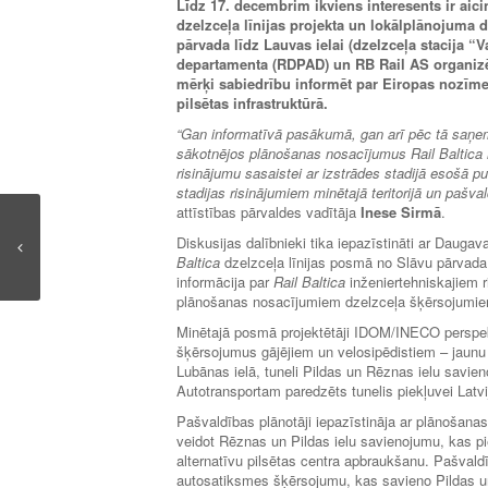
Līdz 17. decembrim ikviens interesents ir aic
dzelzceļa līnijas projekta un lokālplānojuma
pārvada līdz Lauvas ielai (dzelzceļa stacija “
departamenta (RDPAD) un RB Rail AS organizēt
mērķi sabiedrību informēt par Eiropas nozīme
pilsētas infrastruktūrā.
“Gan informatīvā pasākumā, gan arī pēc tā saņem
sākotnējos plānošanas nosacījumus Rail Baltica nac
risinājumu sasaistei ar izstrādes stadijā esošā pu
stadijas risinājumiem minētajā teritorijā un pašv
attīstības pārvaldes vadītāja
Inese Sirmā
.
Diskusijas dalībnieki tika iepazīstināti ar Dauga
Baltica
dzelzceļa līnijas posmā no Slāvu pārvada l
informācija par
Rail Baltica
inženiertehniskajiem r
plānošanas nosacījumiem dzelzceļa šķērsojumiem 
Minētajā posmā projektētāji IDOM/INECO perspek
šķērsojumus gājējiem un velosipēdistiem – jaunu t
Lubānas ielā, tuneli Pildas un Rēznas ielu savie
Autotransportam paredzēts tunelis piekļuvei Lat
Pašvaldības plānotāji iepazīstināja ar plānošana
veidot Rēznas un Pildas ielu savienojumu, kas pi
alternatīvu pilsētas centra apbraukšanu. Pašvald
autosatiksmes šķērsojumu, kas savieno Pildas un