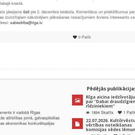
labajā krastā.
ksts pieejams
šeit
pie 2. decembra ieraksta. Komentārus un priekšlikumus par
as izvirzītajiem sākotnējiem plānošanas nosacījumiem ikviens interesents va
dresi:
sabiedriba@riga.lv
.
0
Patīk
Pēdējās publikācija
Rīga aicina iedzīvotāju
par “Dabai draudzīgie
rīdziniekiem”
taments ir vadošā Rīgas
1894 Skatīts
1 Patī
kās attīstības jomā, galvaspilsētas
22.07.2026. Kultūrvēst
ētas ekonomikas konkurētspējas
vērtības noteikšanas
komisijas sēdes lēmu