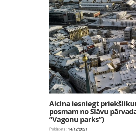
Aicina iesniegt priekšlik
posmam no Slāvu pārvada lī
“Vagonu parks”)
Publicēts:
14/12/2021